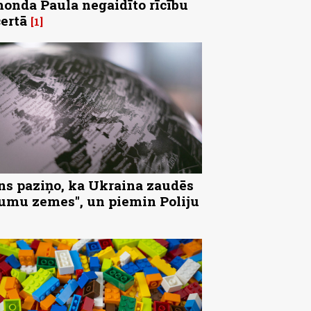
onda Paula negaidīto rīcību
ertā
1
ns paziņo, ka Ukraina zaudēs
tumu zemes", un piemin Poliju