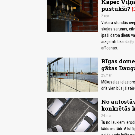
Kāpēc Viļņa
pustukši?
2.apr
Vakara stundās ieejo
skaļas sarunas, cilv
īpaši darba dienu va
aizņemti tikai daļēji
arī cenas.
Rīgas dome
gāžas Daug
25.mar
Mūkusalas ielas pro
drīz vien būs jāiztēr
No autostā
konkrētās 
24.mar
Tu no laukiem ierodi
kādu iestādi. Atstāj