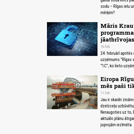
gaida soda kvīts pa
sodu – Rīgas ielu u
mērķim?
Māris Kraut
programma i
jāatbrīvoja
16.feb
24. februārī apritēs
uzņēmums “Rīgas sa
“1C”, ko lieto uzņ
Eiropa Rīgu
mēs paši ti
11.feb
Jau ir skaidri zinām
dzelzceļu uzbūvētu,
Neraugoties uz to, 
aktuālo plānu ātrga
joprojām iezīmēta.