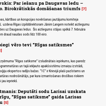
skis: Par iešanu pa Daugavas ledu –
ro. Birokrātiskās domāšanas triumfs
7
as, kārtības un korupcijas novēršanas jautājumu komiteja
ārī, uzdeva Rīgas izpilddirektoram Jānim Langem noteikt aizliegumu
ties uz Daugavas ledus. Šis aizliegums stājas spēkā 7. februāra
em draud naudas sods līdz 100 eiro.
piegi vēro tevi “Rīgas satiksmes”
2
uzņēmuma “Rīgas satiksme” izsludinātais iepirkums, kas paredz
rammatūras un tajā iekļauto apakšsistēmu izmaiņu izstrādi,
ģiju ekspertos radījis bažas. “1C” ir Krievijā plaši pazīstams un
tūras nodrošinātājs, par kura izmantošanas drošības riskiem
i jau iepriekš.
manis: Deputāti sodu Larisai uzskata
īgu, “Rīgas satiksme” gaida Larisas
u
5