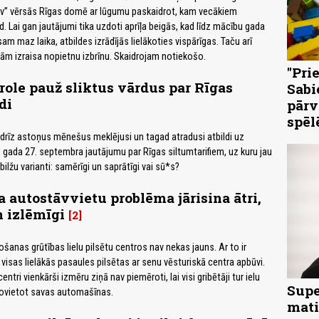
.lv” vērsās Rīgas domē ar lūgumu paskaidrot, kam vecākiem
. Lai gan jautājumi tika uzdoti aprīļa beigās, kad līdz mācību gada
am maz laika, atbildes izrādījās lielākoties vispārīgas. Taču arī
ām izraisa nopietnu izbrīnu. Skaidrojam notiekošo.
"Pri
role pauž sliktus vārdus par Rīgas
Sabi
di
pārv
spēl
drīz astoņus mēnešus meklējusi un tagad atradusi atbildi uz
 gada 27. septembra jautājumu par Rīgas siltumtarifiem, uz kuru jau
tbilžu varianti: samērīgi un saprātīgi vai sū*s?
a autostāvvietu problēma jārisina ātri,
 izlēmīgi
2
anas grūtības lielu pilsētu centros nav nekas jauns. Ar to ir
visas lielākās pasaules pilsētas ar senu vēsturiskā centra apbūvi.
entri vienkārši izmēru ziņā nav piemēroti, lai visi gribētāji tur ielu
Supe
novietot savas automašīnas.
mati