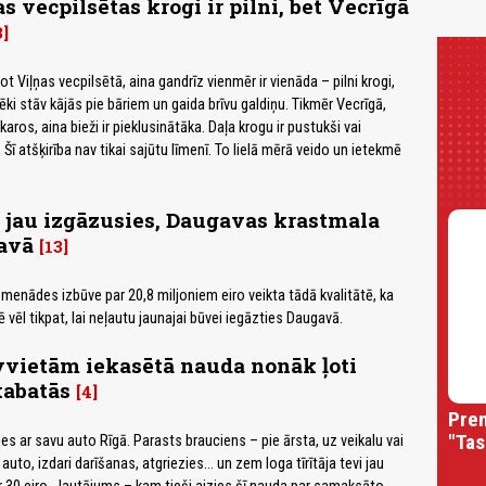
s vecpilsētas krogi ir pilni, bet Vecrīgā
3
t Viļņas vecpilsētā, aina gandrīz vienmēr ir vienāda – pilni krogi,
ēki stāv kājās pie bāriem un gaida brīvu galdiņu. Tikmēr Vecrīgā,
karos, aina bieži ir pieklusinātāka. Daļa krogu ir pustukši vai
. Šī atšķirība nav tikai sajūtu līmenī. To lielā mērā veido un ietekmē
 jau izgāzusies, Daugavas krastmala
avā
13
menādes izbūve par 20,8 miljoniem eiro veikta tādā kvalitātē, ka
ē vēl tikpat, lai neļautu jaunajai būvei iegāzties Daugavā.
vvietām iekasētā nauda nonāk ļoti
kabatās
4
Prem
"Tas
es ar savu auto Rīgā. Parasts brauciens – pie ārsta, uz veikalu vai
 auto, izdari darīšanas, atgriezies… un zem loga tīrītāja tevi jau