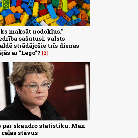
eks maksāt nodokļus."
edrība sašutusi: valsts
aldē strādājošie trīs dienas
ējās ar "Lego"?
2
 par skaudro statistiku: Man
 ceļas stāvus