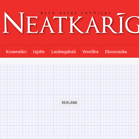
Komentāri
Izpēte
Lasāmgabali
Veselība
Ekonomika