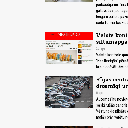
pārbaudījumu. “nra
gatavoties jau tagad
beigām palicis pavis
šādā formā tās viet
Valsts kont
siltumapgā
22.apr
Valsts kontrole gan
“Neatkarīgās” pērnā
bija piedāvāti divi a
Rīgas centr
drosmīgi un
8.apr
Automašīnu novietoš
saskārušās gandrīz 
Vēsturiskie pilsētu c
malās brīvi varētu 