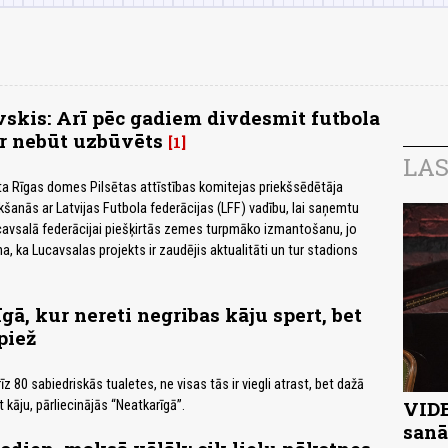
skis: Arī pēc gadiem divdesmit futbola
r nebūt uzbūvēts
1
LAS
a Rīgas domes Pilsētas attīstības komitejas priekšsēdētāja
kšanās ar Latvijas Futbola federācijas (LFF) vadību, lai saņemtu
cavsalā federācijai piešķirtās zemes turpmāko izmantošanu, jo
a, ka Lucavsalas projekts ir zaudējis aktualitāti un tur stadions
gā, kur nereti negribas kāju spert, bet
piež
īz 80 sabiedriskās tualetes, ne visas tās ir viegli atrast, bet dažā
VIDE
t kāju, pārliecinājās “Neatkarīgā”.
sanā