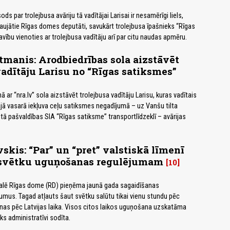
ds par trolejbusa avāriju tā vadītājai Larisai ir nesamērīgi liels,
taujātie Rīgas domes deputāti, savukārt trolejbusa īpašnieks “Rīgas
vību vienoties ar trolejbusa vadītāju arī par citu naudas apmēru.
manis: Arodbiedrības sola aizstāvēt
vadītāju Larisu no “Rīgas satiksmes”
 ar “nra.lv” sola aizstāvēt trolejbusa vadītāju Larisu, kuras vadītais
jā vasarā iekļuva ceļu satiksmes negadījumā – uz Vanšu tilta
itā pašvaldības SIA “Rīgas satiksme” transportlīdzeklī – avārijas
skis: “Par” un “pret” valstiskā līmenī
svētku uguņošanas regulējumam
10
alē Rīgas dome (RD) pieņēma jaunā gada sagaidīšanas
mus. Tagad atļauts šaut svētku salūtu tikai vienu stundu pēc
nas pēc Latvijas laika. Visos citos laikos uguņošana uzskatāma
ks administratīvi sodīta.