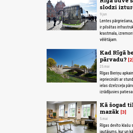
Rīga būvē š
slodzi iztu
9.jun
Lentes pārgriešana,
ir pilsētas infrastr
krastmala, izremontē
vēlētājam.
Kad Rīgā be
pārvadu?
2
25.mai
Rīgas Bieriņu apkai
iepriecināti ar stu
ielas dzelzceļa pār
izrādījusies patiesa
Kā šogad ti
mazāk
3
5.mai
Rīgas devīto klašu 
jautājums, kur un kā