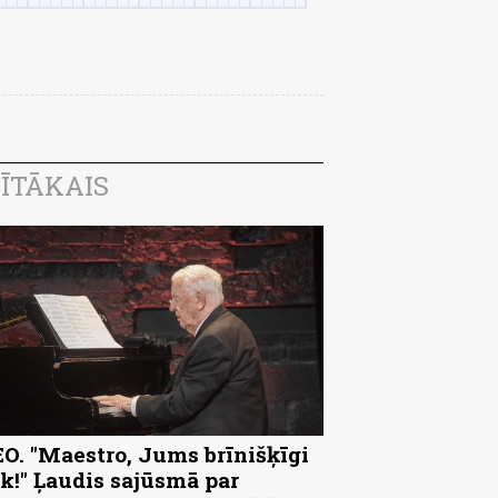
ĪTĀKAIS
O. "Maestro, Jums brīnišķīgi
k!" Ļaudis sajūsmā par