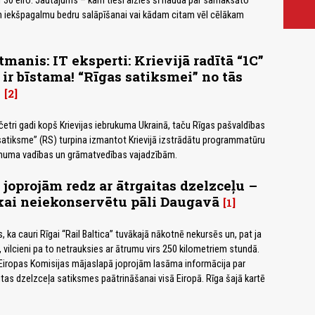
r 30 eiro. Jautājums – kam tieši aizies šī nauda par samaksāto
n iekšpagalmu bedru salāpīšanai vai kādam citam vēl cēlākam
manis: IT eksperti: Krievijā radītā “1C”
r bīstama! “Rīgas satiksmei” no tās
s
2
 četri gadi kopš Krievijas iebrukuma Ukrainā, taču Rīgas pašvaldības
tiksme” (RS) turpina izmantot Krievijā izstrādātu programmatūru
ēmuma vadības un grāmatvedības vajadzībām.
 joprojām redz ar ātrgaitas dzelzceļu –
kai neiekonservētu pāli Daugavā
1
s, ka cauri Rīgai “Rail Baltica” tuvākajā nākotnē nekursēs un, pat ja
 vilcieni pa to netrauksies ar ātrumu virs 250 kilometriem stundā.
Eiropas Komisijas mājaslapā joprojām lasāma informācija par
itas dzelzceļa satiksmes paātrināšanai visā Eiropā. Rīga šajā kartē