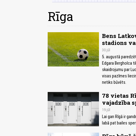
Rīga
Bens Latkov
stadions va
30.jūl
5. augustā paredzēt
Edgara Bergholca ti
skaidrojumu par Lu
visas pazīmes liecin
netiks būvēts.
78 vietas Rī
vajadzība s
19.jūl
Lai gan Rīgā ir gandr
labā pat bailes sper