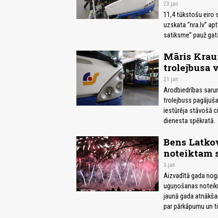
23.jan
11,4 tūkstošu eiro so
uzskata “nra.lv” ap
satiksme” pauž gata
Māris Kraut
trolejbusa 
21.jan
Arodbiedrības sarunā
trolejbuss pagājuša
iestūrēja stāvošā c
dienesta spēkratā.
Bens Latkov
noteiktam 
3.jan
Aizvadītā gada nog
uguņošanas noteiku
jaunā gada atnākša
par pārkāpumu un ti