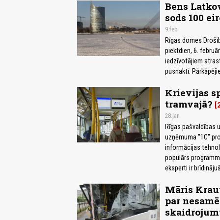
Bens Latkov
sods 100 ei
9.feb
Rīgas domes Drošīb
piektdien, 6. febru
iedzīvotājiem atras
pusnaktī. Pārkāpēji
Krievijas s
tramvajā?
28.jan
Rīgas pašvaldības 
uzņēmuma "1C" prog
informācijas tehnolo
populārs programma
eksperti ir brīdinājuš
Māris Kraut
par nesamēr
skaidrojum