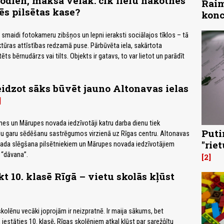
odien, maksā vēlāk: cik lielu nākotnes
Raim
rēs pilsētas kase?
konc
 smaidi fotokameru zibšņos un lepni ieraksti sociālajos tīklos – tā
uktūras attīstības redzamā puse. Pārbūvēta iela, sakārtota
ts bērnudārzs vai tilts. Objekts ir gatavs, to var lietot un parādīt
idzot sāks būvēt jauno Altonavas ielas
mes un Mārupes novada iedzīvotāji katru darba dienu tiek
Puti
ndu garu sēdēšanu sastrēgumos virzienā uz Rīgas centru. Altonavas
"rie
vada slēgšana pilsētniekiem un Mārupes novada iedzīvotājiem
 “dāvana”.
2
kt 10. klasē Rīgā – vietu skolās kļūst
skolēnu vecāki joprojām ir neizpratnē. Ir maija sākums, bet
 iestāties 10. klasē, Rīgas skolēniem atkal kļūst par sarežģītu