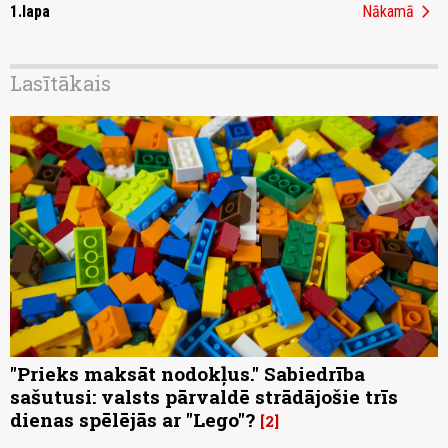
chevron_right
1.lapa
Nākamā
Lasītākais
"Prieks maksāt nodokļus." Sabiedrība
sašutusi: valsts pārvaldē strādājošie trīs
dienas spēlējās ar "Lego"?
2