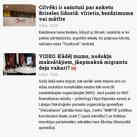
Cilvēki ir sašutuši par anketu
Briseles lidostā: vīrietis, bezdzimuma
vai mātīte
Vakar, 15:20
Rakstniece Inese Ķestere, lidojot uz Briseli, saskārās ar ko
patiesi pārsteidzošu, aizpildot anketu, ko pieprasa lidosta,
redzams viņas "Facebook" ierakstā.
VIDEO. Kādēļ mums, nodokļu
maksātājiem, jāapmaksā migrantu
deju vakari?
8
Vakar, 15:05
Gada laikā nevis miljoni, bet vairāki simti miljonu eiro no
mūsu nodokļos nomaksātās naudas tiek novirzīti
nevalstiskajām organizācijām (NVO) - kurš pasūta šo NVO
finansēšanas mūziku – politologa Filipa Rajevska saruna ar
Latvijas Onkoloģisko pacientu organizāciju apvienības
“Onkoalianse” pārstāvi Inesi Supi, Centrs “MARTA” politikas
koordinatori Beatu Joniti ("Jaunā vienotība") un Kultūras
ministrijas parlamentāro sekretāru Ivaru Āboliņu (Nacionālā
apvienība).