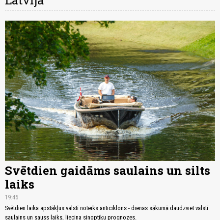
Latvijā
Svētdien gaidāms saulains un silts
laiks
19:45
Svētdien laika apstākļus valstī noteiks anticiklons - dienas sākumā daudzviet valstī
saulains un sauss laiks, liecina sinoptiķu prognozes.