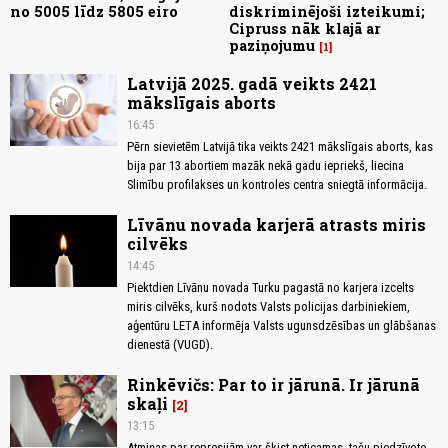
no 5005 līdz 5805 eiro
diskriminējoši izteikumi;
Cipruss nāk klajā ar
paziņojumu
1
Latvijā 2025. gadā veikts 2421
mākslīgais aborts
16:45
Pērn sievietēm Latvijā tika veikts 2421 mākslīgais aborts, kas
bija par 13 abortiem mazāk nekā gadu iepriekš, liecina
Slimību profilakses un kontroles centra sniegtā informācija.
Līvānu novada karjerā atrasts miris
cilvēks
14:45
Piektdien Līvānu novada Turku pagastā no karjera izcelts
miris cilvēks, kurš nodots Valsts policijas darbiniekiem,
aģentūru LETA informēja Valsts ugunsdzēsības un glābšanas
dienestā (VUGD).
Rinkēvičs: Par to ir jārunā. Ir jārunā
skaļi
2
13:15
Atmiņas par represijām var šķist neticamas, taču piedzīvoto