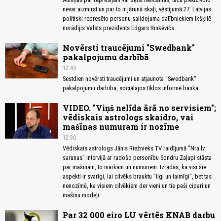
nevar aizmirst un par to ir jārunā skaļi, vēstījumā 27. Latvijas
politiski represēto personu salidojuma dalībniekiem Ikšķilē
norādījis Valsts prezidents Edgars Rinkēvičs.
Novērsti traucējumi "Swedbank"
pakalpojumu darbībā
12:45
Sestdien novērsti traucējumi un atjaunota "Swedbank"
pakalpojumu darbība, sociālajos tīklos informē banka.
VIDEO. "Viņš nelīda ārā no servisiem";
vēdiskais astrologs skaidro, vai
mašīnas numuram ir nozīme
12:30
Vēdiskais astrologs Jānis Riežnieks TV raidījumā "Nra.lv
sarunas" intervijā ar radošo personību Sondru Zaļupi stāsta
par mašīnām, to markām un numuriem. Izrādās, ka visi šie
aspekti ir svarīgi, lai cilvēks brauktu "ilgi un laimīgi", bet tas
nenozīmē, ka visiem cilvēkiem der vieni un tie paši cipari un
mašīnu modeļi.
Par 32 000 eiro LU vērtēs KNAB darbu