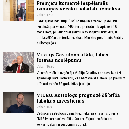
Premjers komentē iespējamās
izmaiņas vecāku pabalstu izmaksā
Vakar, 17:00
Labklājības ministrija (LM) rosinājums vecāku pabalstu
izmaksāt par vienotu 548 dienu periodu jeb aptuveni 18
mēnešiem, palielinot ienākumu aizvietojumu līdz 70%, ir
priekšvēlēšanu retorika, uzskata Ministru prezidents Andris
Kulbergs (AS).
Vitālijs Gavrilovs atklāj labas
formas noslēpumu
Vakar, 16:30
Vienmēr vitālais uzņēmējs Vitālijs Gavrilovs ar savu kundzi
apmeklēja kādu koncertu, kas esot dāvana sievai, jo pavisam
drīz abi svinēs 58 gadu kāzu jubileju.
VIDEO. Astrologs prognozē šā brīža
labākās investīcijas
Vakar, 15:45
Vēdiskais astrologs Jānis Riežnieks sarunā ar raidījuma
"NRA.lv sarunas" vadītāju Sondru Zaļupi izstāsta par
veiksmīgākām investīcijām šobrīd.