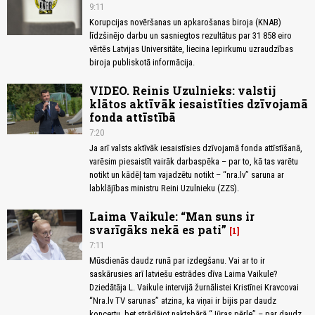
9:11
Korupcijas novēršanas un apkarošanas biroja (KNAB)
līdzšinējo darbu un sasniegtos rezultātus par 31 858 eiro
vērtēs Latvijas Universitāte, liecina Iepirkumu uzraudzības
biroja publiskotā informācija.
VIDEO. Reinis Uzulnieks: valstij
klātos aktīvāk iesaistīties dzīvojamā
fonda attīstībā
7:20
Ja arī valsts aktīvāk iesaistīsies dzīvojamā fonda attīstīšanā,
varēsim piesaistīt vairāk darbaspēka – par to, kā tas varētu
notikt un kādēļ tam vajadzētu notikt – “nra.lv” saruna ar
labklājības ministru Reini Uzulnieku (ZZS).
Laima Vaikule: “Man suns ir
svarīgāks nekā es pati”
1
7:11
Mūsdienās daudz runā par izdegšanu. Vai ar to ir
saskārusies arī latviešu estrādes dīva Laima Vaikule?
Dziedātāja L. Vaikule intervijā žurnālistei Kristīnei Kravcovai
“Nra.lv TV sarunas” atzina, ka viņai ir bijis par daudz
koncertu, bet strādājot naktsbārā “Jūras pērle” – par daudz