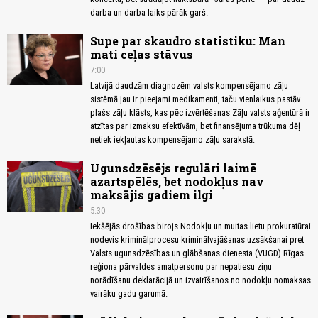
darba un darba laiks pārāk garš.
Supe par skaudro statistiku: Man
mati ceļas stāvus
7:00
Latvijā daudzām diagnozēm valsts kompensējamo zāļu
sistēmā jau ir pieejami medikamenti, taču vienlaikus pastāv
plašs zāļu klāsts, kas pēc izvērtēšanas Zāļu valsts aģentūrā ir
atzītas par izmaksu efektīvām, bet finansējuma trūkuma dēļ
netiek iekļautas kompensējamo zāļu sarakstā.
Ugunsdzēsējs regulāri laimē
azartspēlēs, bet nodokļus nav
maksājis gadiem ilgi
5:30
Iekšējās drošības birojs Nodokļu un muitas lietu prokuratūrai
nodevis kriminālprocesu kriminālvajāšanas uzsākšanai pret
Valsts ugunsdzēsības un glābšanas dienesta (VUGD) Rīgas
reģiona pārvaldes amatpersonu par nepatiesu ziņu
norādīšanu deklarācijā un izvairīšanos no nodokļu nomaksas
vairāku gadu garumā.