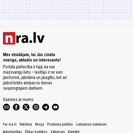
Mēs strādājam, lai Jūs zinātu
svarīgo, aktuālo un interesanto!
Portāla pārliecība ir tajā, ka nav
mazsvarīgu lietu – lasītājs ir ne vien
jāinformē, jābrīdina un jāizglīto, bet arī
jādod brīdis atelpai no dienas
saspringtajiem darbiem.
Sazinies ar mums:
Par nra.lv
Reklāma
Misija
Privātuma politika
Lietošanas noteikumi
Autortiesības
Ētikas kodekss
Vakances
Kontakti