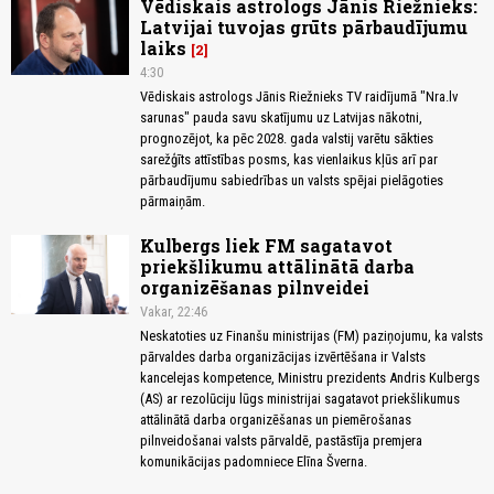
Vēdiskais astrologs Jānis Riežnieks:
Latvijai tuvojas grūts pārbaudījumu
laiks
2
4:30
Vēdiskais astrologs Jānis Riežnieks TV raidījumā "Nra.lv
sarunas" pauda savu skatījumu uz Latvijas nākotni,
prognozējot, ka pēc 2028. gada valstij varētu sākties
sarežģīts attīstības posms, kas vienlaikus kļūs arī par
pārbaudījumu sabiedrības un valsts spējai pielāgoties
pārmaiņām.
Kulbergs liek FM sagatavot
priekšlikumu attālinātā darba
organizēšanas pilnveidei
Vakar, 22:46
Neskatoties uz Finanšu ministrijas (FM) paziņojumu, ka valsts
pārvaldes darba organizācijas izvērtēšana ir Valsts
kancelejas kompetence, Ministru prezidents Andris Kulbergs
(AS) ar rezolūciju lūgs ministrijai sagatavot priekšlikumus
attālinātā darba organizēšanas un piemērošanas
pilnveidošanai valsts pārvaldē, pastāstīja premjera
komunikācijas padomniece Elīna Šverna.