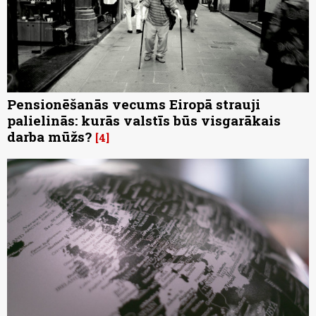
Pensionēšanās vecums Eiropā strauji
palielinās: kurās valstīs būs visgarākais
darba mūžs?
4