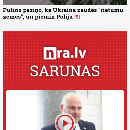
Putins paziņo, ka Ukraina zaudēs "rietumu
zemes", un piemin Poliju
5
play_circle