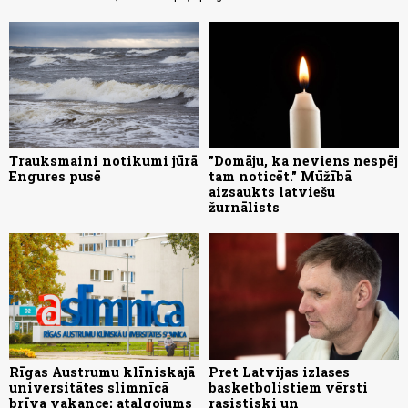
Trauksmaini notikumi jūrā
"Domāju, ka neviens nespēj
Engures pusē
tam noticēt." Mūžībā
aizsaukts latviešu
žurnālists
Rīgas Austrumu klīniskajā
Pret Latvijas izlases
universitātes slimnīcā
basketbolistiem vērsti
brīva vakance; atalgojums
rasistiski un