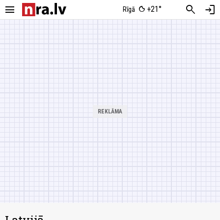
menu
search
login
+21°
Rīgā