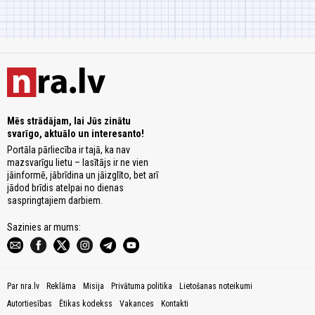
Mēs strādājam, lai Jūs zinātu
svarīgo, aktuālo un interesanto!
Portāla pārliecība ir tajā, ka nav
mazsvarīgu lietu – lasītājs ir ne vien
jāinformē, jābrīdina un jāizglīto, bet arī
jādod brīdis atelpai no dienas
saspringtajiem darbiem.
Sazinies ar mums:
Par nra.lv
Reklāma
Misija
Privātuma politika
Lietošanas noteikumi
Autortiesības
Ētikas kodekss
Vakances
Kontakti