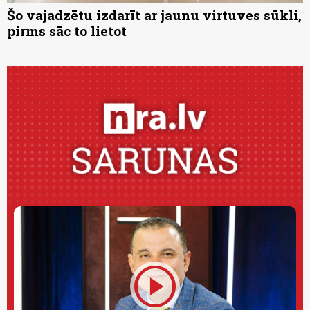
Šo vajadzētu izdarīt ar jaunu virtuves sūkli,
pirms sāc to lietot
play_circle