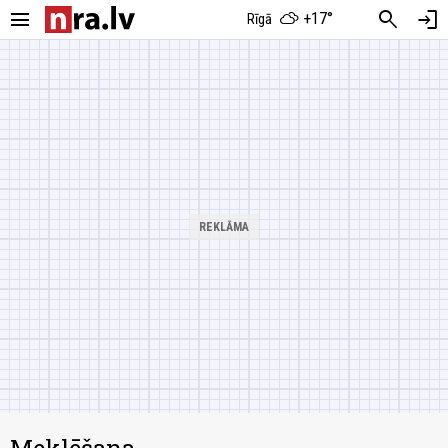
menu
search
login
+17°
Rīgā