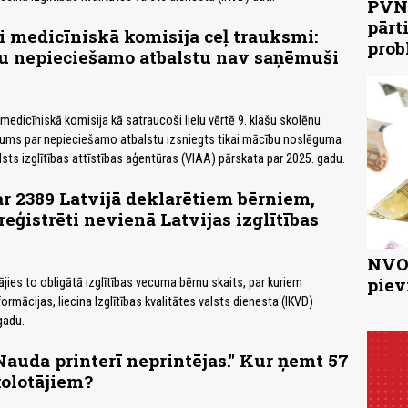
PVN 
pārt
 medicīniskā komisija ceļ trauksmi:
prob
nu nepieciešamo atbalstu nav saņēmuši
medicīniskā komisija kā satraucoši lielu vērtē 9. klašu skolēnu
inums par nepieciešamo atbalstu izsniegts tikai mācību noslēguma
lsts izglītības attīstības aģentūras (VIAA) pārskata par 2025. gadu.
r 2389 Latvijā deklarētiem bērniem,
reģistrēti nevienā Latvijas izglītības
NVO 
piev
jies to obligātā izglītības vecuma bērnu skaits, par kuriem
rmācijas, liecina Izglītības kvalitātes valsts dienesta (IKVD)
gadu.
Nauda printerī neprintējas." Kur ņemt 57
olotājiem?