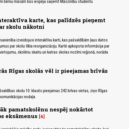
ām bērnu māsām būs iespēja saņemt Māszinību studentu
nteraktīva karte, kas palīdzēs pieņemt
r skolu nākotni
savienība izveidojusi interaktīvu karti, kas pašvaldībām ļaus datos
mumus par skolu tīkla reorganizāciju. Kartē apkopota informācija par
izvietojumu, skolēnu skaitu un katras skolas nozīmi reģionā, norāda
ās Rīgas skolās vēl ir pieejamas brīvās
švaldības skolu 10. klasēs pieejamas 242 brīvas vietas, ziņo Rīgas
 komunikācijas nodaļa.
rāk pamatskolēnu nespēj nokārtot
tos eksāmenus
4