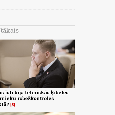
ītākais
s īsti bija tehniskās ķibeles
rnieku robežkontroles
ktā?
3