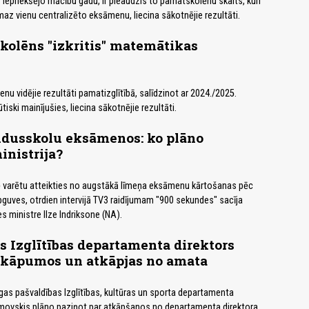
r iepriekšējo mācību gadu, ir pieaudzis to pamatskolēnu skaits, kuri
maz vienu centralizēto eksāmenu, liecina sākotnējie rezultāti.
kolēns "izkritis" matemātikas
u vidējie rezultāti pamatizglītībā, salīdzinot ar 2024./2025.
iski mainījušies, liecina sākotnējie rezultāti.
idusskolu eksāmenos: ko plāno
inistrija?
 varētu atteikties no augstākā līmeņa eksāmenu kārtošanas pēc
pguves, otrdien intervijā TV3 raidījumam "900 sekundes" sacīja
es ministre Ilze Indriksone (NA).
 Izglītības departamenta direktors
ārkāpumos un atkāpjas no amata
 Rīgas pašvaldības Izglītības, kultūras un sporta departamenta
lamovskis plāno paziņot par atkāpšanos no departamenta direktora