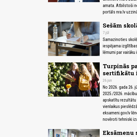
amata. Atbilstoši n
portāls nra.lv uzzi
Sešām skol
7.jūl
Samazinoties skolē
iespējama izglītīb
lēmumi par vairāku i
Turpinās p
sertifikātu
26.jun
No 2026. gada 26. jū
2025./2026. mācību 
apskatītu rezultātu
vienlaikus pieslēdzās
eksameni.gov.lv lēno
novēroti tehniski iz
Eksāmenu se