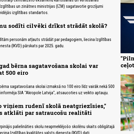
, tostarp centralizēto eksāmenu kārtošanas un vērtēšanas
Izglītības un zinātnes ministrijas (IZM) sagatavotie grozījumi
idējās izglītības standartos.
mu sodīti cilvēki drīkst strādāt skolā?
dītām personām atļauts strādāt par pedagogiem, liecina Izglītības
ienesta (IKVD) pārskats par 2025. gadu.
"Pil
ceļo
gad bērna sagatavošana skolai var
t 500 eiro
bērna sagatavošana skolai izmaksā no 100 eiro līdz vairāk nekā 500
 informēja SIA "Akropole Latvija", atsaucoties uz veikto aptauju.
 viņiem rudenī skolā neatgriezīsies,"
s atklāti par satraucošu realitāti
rpinājis palielināties skolu neapmeklējošo skolēnu skaits obligātajā
iecina Izglītības kvalitātes valsts dienesta (IKVD) dati.