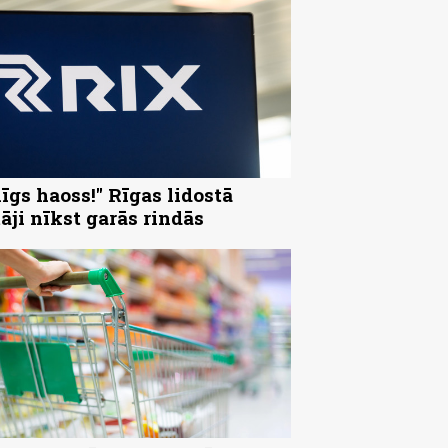
nīgs haoss!" Rīgas lidostā
tāji nīkst garās rindās