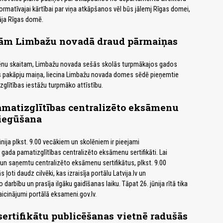
ormatīvajai kārtībai par viņa atkāpšanos vēl būs jālemj Rīgas domei,
nāja Rīgas domē.
ām Limbažu novadā draud pārmaiņas
nu skaitam, Limbažu novada sešās skolās turpmākajos gados
as pakāpju maiņa, liecina Limbažu novada domes sēdē pieņemtie
zglītības iestāžu turpmāko attīstību.
amatizglītības centralizēto eksāmenu
 iegūšana
nija plkst. 9.00 vecākiem un skolēniem ir pieejami
gada pamatizglītības centralizēto eksāmenu sertifikāti. Lai
 un saņemtu centralizēto eksāmenu sertifikātus, plkst. 9.00
 ļoti daudz cilvēki, kas izraisīja portālu Latvija.lv un
 darbību un prasīja ilgāku gaidīšanas laiku. Tāpat 26. jūnija rītā tika
aicinājumi portālā eksameni.gov.lv.
rtifikātu publicēšanas vietnē radušās