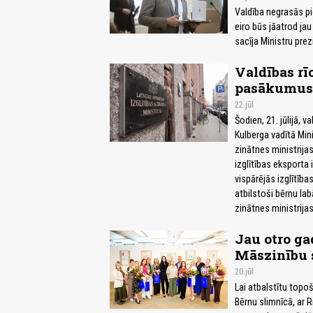
Valdība negrasās pi
eiro būs jāatrod jau
sacīja Ministru pre
Valdības rī
pasākumus I
22.jūl
Šodien, 21. jūlijā, 
Kulberga vadītā Mini
zinātnes ministrijas
izglītības eksporta
vispārējās izglītīb
atbilstoši bērnu la
zinātnes ministrija
Jau otro g
Māszinību 
20.jūl
Lai atbalstītu topo
Bērnu slimnīcā, ar