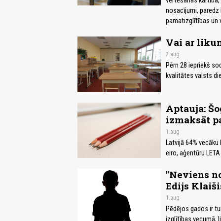
vērtēšanas kārtība
nosacījumi, paredz 
pamatizglītības un v
Vai ar liku
2.aug
Pērn 28 iepriekš so
kvalitātes valsts d
Aptauja: Šo
izmaksāt pa
1.aug
Latvijā 64% vecāku 
eiro, aģentūru LETA
"Neviens no
Edijs Klaiši
1.aug
Pēdējos gados ir tu
izglītības vecumā, l