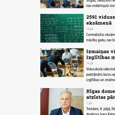
Šogad, salīdzinot a
nav nokārtojuši vis
2591 viduss
eksāmenā
14.jūl
Centralizēto eksāmen
mācību gadu, nav būt
Izmaiņas v
Izglītības m
14.jūl
Vidusskolā nākotnē
padziļināto kursu a
izglītības un zinātn
Rīgas domes
atzīstas p
7.jūl
Trešdien, 8. jūlijā,
direktors Ivars Ba