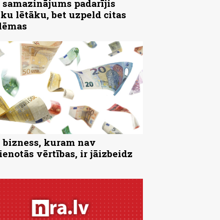
samazinājums padarījis
iku lētāku, bet uzpeld citas
lēmas
bizness, kuram nav
ienotās vērtības, ir jāizbeidz