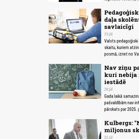
Pedagoģiski
daļa skolē
savlaicīgi
29.jūl
Valsts pedagoģiski 
skaitu, kuriem atz
posmā, izriet no Va
Nav ziņu pa
kuri nebija 
iestādē
28.jūl
Gada laikā samazinā
pašvaldībām nav info
pārskats par 2025. 
Kulbergs: "
miljonus sk
22.jūl