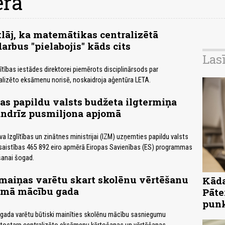
era
lāj, ka matemātikas centralizētā
rbus "pielabojis" kāds cits
Las
ītības iestādes direktorei piemērots disciplinārsods par
lizēto eksāmenu norisē, noskaidroja aģentūra LETA.
s papildu valsts budžeta ilgtermiņa
andrīz pusmiljona apjomā
va Izglītības un zinātnes ministrijai (IZM) uzņemties papildu valsts
 saistības 465 892 eiro apmērā Eiropas Savienības (ES) programmas
anai šogad.
maiņas varētu skart skolēnu vērtēšanu
Kāda
amā mācību gada
Pāte
pun
ada varētu būtiski mainīties skolēnu mācību sasniegumu