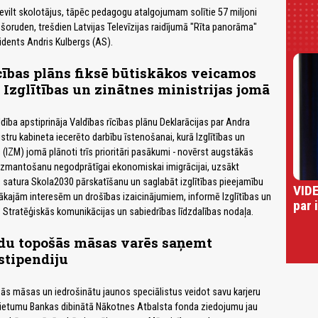
evilt skolotājus, tāpēc pedagogu atalgojumam solītie 57 miljoni
 šoruden, trešdien Latvijas Televīzijas raidījumā "Rīta panorāma"
zidents Andris Kulbergs (AS).
cības plāns fiksē būtiskākos veicamos
zglītības un zinātnes ministrijas jomā
valdība apstiprināja Valdības rīcības plānu Deklarācijas par Andra
stru kabineta iecerēto darbību īstenošanai, kurā Izglītības un
 (IZM) jomā plānoti trīs prioritāri pasākumi - novērst augstākās
 izmantošanu negodprātīgai ekonomiskai imigrācijai, uzsākt
as satura Skola2030 pārskatīšanu un saglabāt izglītības pieejamību
VIDE
bākajām interesēm un drošības izaicinājumiem, informē Izglītības un
par 
s Stratēģiskās komunikācijas un sabiedrības līdzdalības nodaļa.
adu topošās māsas varēs saņemt
stipendiju
šās māsas un iedrošinātu jaunos speciālistus veidot savu karjeru
 Rietumu Bankas dibinātā Nākotnes Atbalsta fonda ziedojumu jau