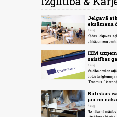
Izglītība & Karj
Jelgavā atk
eksāmena da
4.aug
Kādas Jelgavas izgl
pārkāpumiem centra
IZM uzņema
saistības g
4.aug
Valdība otrdien atļā
budžeta ilgtermiņa
"Erasmus+" īstenoš
Būtiskas iz
jau no nāk
4.aug
No nākamā mācību g