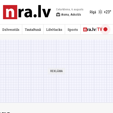
Ceturtdiena, 6.augusts
+23°
Rīgā
redeem
Aisma, Askolds
Dzīvesstils
TautaRunā
LifeHacks
Sports