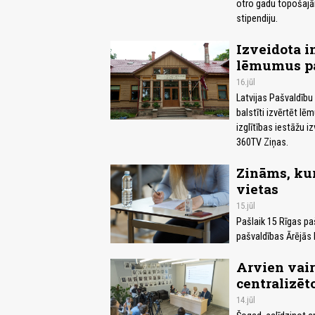
otro gadu topošaj
stipendiju.
Izveidota i
lēmumus pa
16.jūl
Latvijas Pašvaldību 
balstīti izvērtēt lē
izglītības iestāžu 
360TV Ziņas.
Zināms, kur
vietas
15.jūl
Pašlaik 15 Rīgas pa
pašvaldības Ārējās
Arvien vai
centralizē
14.jūl