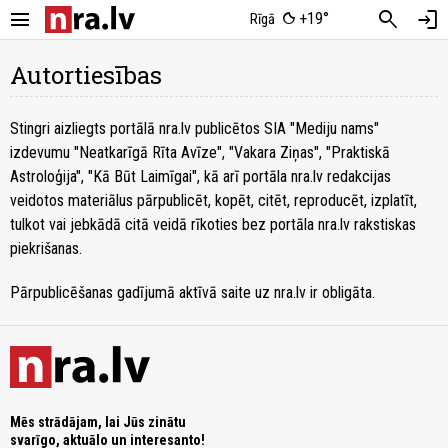
menu
search
login
+19°
Rīgā
Autortiesības
Stingri aizliegts portālā nra.lv publicētos SIA "Mediju nams"
izdevumu "Neatkarīgā Rīta Avīze", "Vakara Ziņas", "Praktiskā
Astroloģija", "Kā Būt Laimīgai", kā arī portāla nra.lv redakcijas
veidotos materiālus pārpublicēt, kopēt, citēt, reproducēt, izplatīt,
tulkot vai jebkādā citā veidā rīkoties bez portāla nra.lv rakstiskas
piekrišanas.
Pārpublicēšanas gadījumā aktīvā saite uz nra.lv ir obligāta.
Mēs strādājam, lai Jūs zinātu
svarīgo, aktuālo un interesanto!