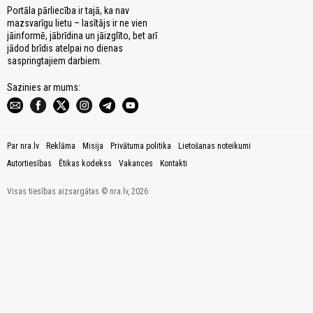
Portāla pārliecība ir tajā, ka nav
mazsvarīgu lietu – lasītājs ir ne vien
jāinformē, jābrīdina un jāizglīto, bet arī
jādod brīdis atelpai no dienas
saspringtajiem darbiem.
Sazinies ar mums:
Par nra.lv
Reklāma
Misija
Privātuma politika
Lietošanas noteikumi
Autortiesības
Ētikas kodekss
Vakances
Kontakti
Visas tiesības aizsargātas © nra.lv, 2026