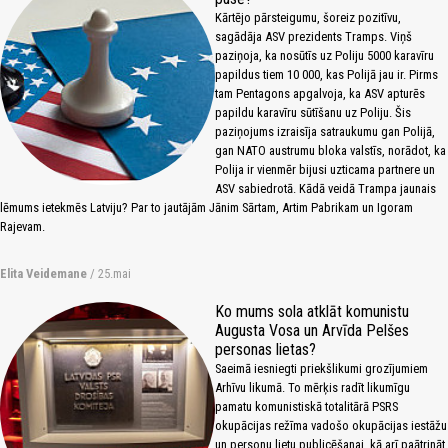
Kārtējo pārsteigumu, šoreiz pozitīvu,
sagādāja ASV prezidents Tramps. Viņš
paziņoja, ka nosūtīs uz Poliju 5000 karavīru
papildus tiem 10 000, kas Polijā jau ir. Pirms
tam Pentagons apgalvoja, ka ASV apturēs
papildu karavīru sūtīšanu uz Poliju. Šis
paziņojums izraisīja satraukumu gan Polijā,
gan NATO austrumu bloka valstīs, norādot, ka
Polija ir vienmēr bijusi uzticama partnere un
ASV sabiedrotā. Kādā veidā Trampa jaunais
lēmums ietekmēs Latviju? Par to jautājām Jānim Sārtam, Artim Pabrikam un Igoram
Rajevam.
Elita Veidemane
/ 25.mai
Ko mums sola atklāt komunistu
Augusta Vosa un Arvīda Pelšes
personas lietas?
Saeimā iesniegti priekšlikumi grozījumiem
Arhīvu likumā. To mērķis radīt likumīgu
pamatu komunistiskā totalitārā PSRS
okupācijas režīma vadošo okupācijas iestāžu
un personu lietu publicēšanai, kā arī paātrināt