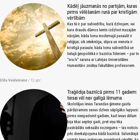
Kādēļ jāuzmanās no partijām, kuras
pirms vēlēšanām runā par kristīgām
vērtībām
Kas tā ir par sabiedrību, kurā dzīvojam; vai
kara draudu dūmos lemts izdzīvot mazajām
nācijām; kāda loma modernajā pasaulē ir
reliģijai; cik ietekmīga, stipra un vienota ir
kristīgā pasaule; kāda loma sabiedrībā un
lielajā ģeopolitikā ir baznīcu līderiem – par to
“nra.lv” saruna ar Latvijas Universitātes
Humanitāro zinātņu fakultātes profesoriem.
Elita Veidemane
/ 12.apr
Traģēdija baznīcā pirms 11 gadiem:
tiesai vēl nav galīgā lēmuma
Skolotājas Ievas Tarandas ģimene gaida
pāršķiramies savas dzīves sāpīgāko lappusi:
pirms vienpadsmit gadiem, kad Ievas dēlam
bija tikai septiņi gadi, pret viņu tika
pastrādāts seksuāls noziegums – tas noticis
pēc dievkalpojuma kādā baznīcā. Saīsinātajā
pirmās tiesu instances spriedumā rakstīts, ka