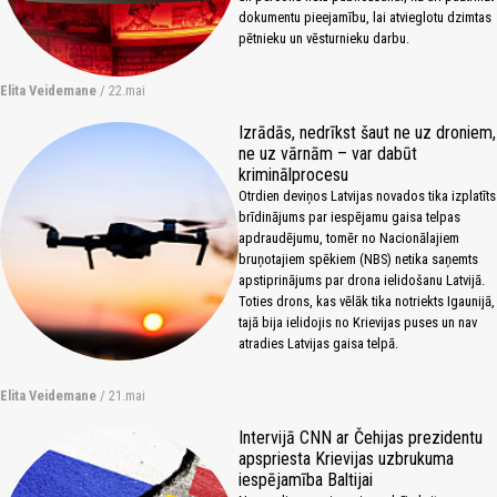
dokumentu pieejamību, lai atvieglotu dzimtas
pētnieku un vēsturnieku darbu.
Elita Veidemane
/ 22.mai
Izrādās, nedrīkst šaut ne uz droniem,
ne uz vārnām – var dabūt
kriminālprocesu
Otrdien deviņos Latvijas novados tika izplatīts
brīdinājums par iespējamu gaisa telpas
apdraudējumu, tomēr no Nacionālajiem
bruņotajiem spēkiem (NBS) netika saņemts
apstiprinājums par drona ielidošanu Latvijā.
Toties drons, kas vēlāk tika notriekts Igaunijā,
tajā bija ielidojis no Krievijas puses un nav
atradies Latvijas gaisa telpā.
Elita Veidemane
/ 21.mai
Intervijā CNN ar Čehijas prezidentu
apspriesta Krievijas uzbrukuma
iespējamība Baltijai