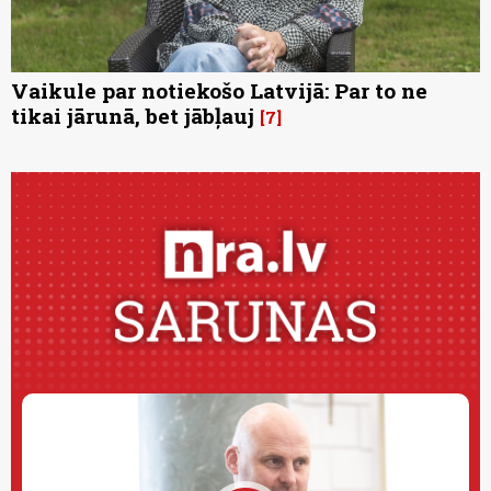
Vaikule par notiekošo Latvijā: Par to ne
tikai jārunā, bet jābļauj
7