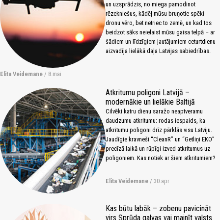
un uzsprādzis, no miega pamodinot
rēzekniešus, kādēļ mūsu bruņotie spēki
dronu vēro, bet netriec to zemē, un kad tos
beidzot sāks neielaist mūsu gaisa telpā – ar
šādiem un līdzīgiem jautājumiem ceturtdienu
aizvadīja lielākā daļa Latvijas sabiedrības.
Elita Veidemane
/ 8.mai
Atkritumu poligoni Latvijā –
modernākie un lielākie Baltijā
Cilvēki katru dienu saražo neaptveramu
daudzumu atkritumu: rodas iespaids, ka
atkritumu poligoni drīz pārklās visu Latviju.
Jaudīgie kravneši “CleanR” un “Getliņi EKO”
precīzā laikā un rūpīgi izved atkritumus uz
poligoniem. Kas notiek ar šiem atkritumiem?
Elita Veidemane
/ 30.apr
Kas būtu labāk – zobenu pavicināt
virs Sprūda galvas vai mainīt valsts