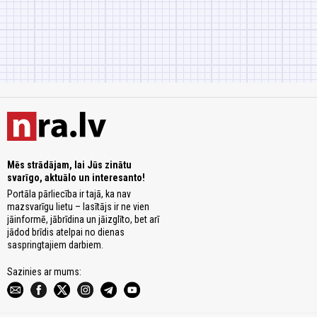
Mēs strādājam, lai Jūs zinātu
svarīgo, aktuālo un interesanto!
Portāla pārliecība ir tajā, ka nav
mazsvarīgu lietu – lasītājs ir ne vien
jāinformē, jābrīdina un jāizglīto, bet arī
jādod brīdis atelpai no dienas
saspringtajiem darbiem.
Sazinies ar mums: