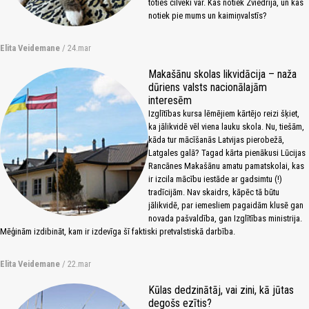
toties cilvēki var. Kas notiek Zviedrijā, un kas
notiek pie mums un kaimiņvalstīs?
Elita Veidemane
/ 24.mar
Makašānu skolas likvidācija – naža
dūriens valsts nacionālajām
interesēm
Izglītības kursa lēmējiem kārtējo reizi šķiet,
ka jālikvidē vēl viena lauku skola. Nu, tiešām,
kāda tur mācīšanās Latvijas pierobežā,
Latgales galā? Tagad kārta pienākusi Lūcijas
Rancānes Makašānu amatu pamatskolai, kas
ir izcila mācību iestāde ar gadsimtu (!)
tradīcijām. Nav skaidrs, kāpēc tā būtu
jālikvidē, par iemesliem pagaidām klusē gan
novada pašvaldība, gan Izglītības ministrija.
Mēģinām izdibināt, kam ir izdevīga šī faktiski pretvalstiskā darbība.
Elita Veidemane
/ 22.mar
Kūlas dedzinātāj, vai zini, kā jūtas
degošs ezītis?