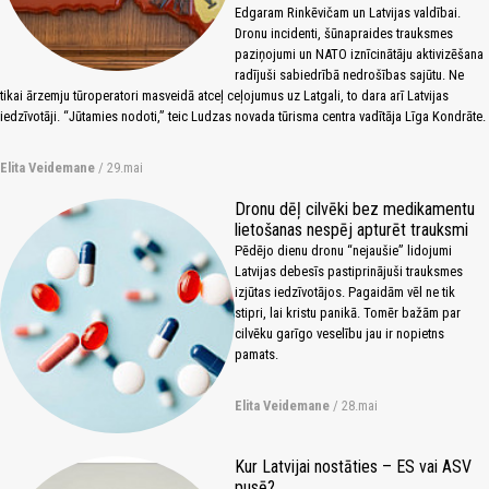
Edgaram Rinkēvičam un Latvijas valdībai.
Dronu incidenti, šūnapraides trauksmes
paziņojumi un NATO iznīcinātāju aktivizēšana
radījuši sabiedrībā nedrošības sajūtu. Ne
tikai ārzemju tūroperatori masveidā atceļ ceļojumus uz Latgali, to dara arī Latvijas
iedzīvotāji. “Jūtamies nodoti,” teic Ludzas novada tūrisma centra vadītāja Līga Kondrāte.
Elita Veidemane
/ 29.mai
Dronu dēļ cilvēki bez medikamentu
lietošanas nespēj apturēt trauksmi
Pēdējo dienu dronu “nejaušie” lidojumi
Latvijas debesīs pastiprinājuši trauksmes
izjūtas iedzīvotājos. Pagaidām vēl ne tik
stipri, lai kristu panikā. Tomēr bažām par
cilvēku garīgo veselību jau ir nopietns
pamats.
Elita Veidemane
/ 28.mai
Kur Latvijai nostāties – ES vai ASV
pusē?