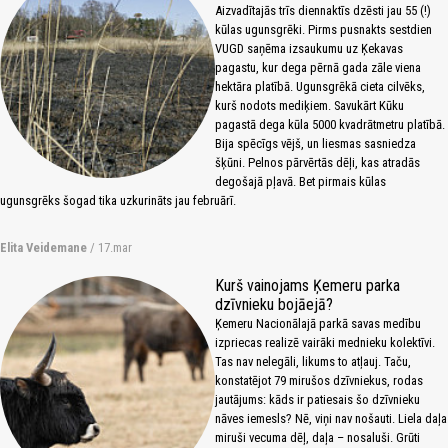
Aizvadītajās trīs diennaktīs dzēsti jau 55 (!)
kūlas ugunsgrēki. Pirms pusnakts sestdien
VUGD saņēma izsaukumu uz Ķekavas
pagastu, kur dega pērnā gada zāle viena
hektāra platībā. Ugunsgrēkā cieta cilvēks,
kurš nodots mediķiem. Savukārt Kūku
pagastā dega kūla 5000 kvadrātmetru platībā.
Bija spēcīgs vējš, un liesmas sasniedza
šķūni. Pelnos pārvērtās dēļi, kas atradās
degošajā pļavā. Bet pirmais kūlas
ugunsgrēks šogad tika uzkurināts jau februārī.
Elita Veidemane
/ 17.mar
Kurš vainojams Ķemeru parka
dzīvnieku bojāejā?
Ķemeru Nacionālajā parkā savas medību
izpriecas realizē vairāki mednieku kolektīvi.
Tas nav nelegāli, likums to atļauj. Taču,
konstatējot 79 mirušos dzīvniekus, rodas
jautājums: kāds ir patiesais šo dzīvnieku
nāves iemesls? Nē, viņi nav nošauti. Liela daļa
miruši vecuma dēļ, daļa – nosaluši. Grūti