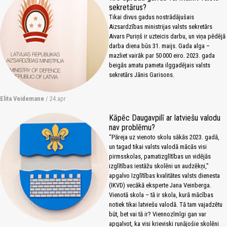
sekretārus?
Tikai divus gadus nostrādājušais
Aizsardzības ministrijas valsts sekretārs
Aivars Puriņš ir uzteicis darbu, un viņa pēdējā
darba diena būs 31. maijs. Gada alga –
mazliet vairāk par 50 000 eiro. 2023. gada
beigās amatu pameta ilggadējais valsts
sekretārs Jānis Garisons.
Elita Veidemane
/ 24.apr
Kāpēc Daugavpilī ar latviešu valodu
nav problēmu?
“Pāreja uz vienoto skolu sākās 2023. gadā,
un tagad tikai valsts valodā mācās visi
pirmsskolas, pamatizglītības un vidējās
izglītības iestāžu skolēni un audzēkņi,”
apgalvo Izglītības kvalitātes valsts dienesta
(IKVD) vecākā eksperte Jana Veinberga.
Vienotā skola – tā ir skola, kurā mācības
notiek tikai latviešu valodā. Tā tam vajadzētu
būt, bet vai tā ir? Viennozīmīgi gan var
apgalvot, ka visi krieviski runājošie skolēni