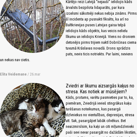
Kārtējo reizi Latvijā “nejauši” ielidojis kāds
ārvalsts bezpilota lidaparāts, par kura
izcelsmi sākotnēji nekas nebija zināms. Pirms
šī incidenta ap pusnakti fiksēts, ka arī no
Baltkrievijas puses Latvijas gaisa telpā
ielidojis kāds objekts, kas veicis nelielu
līkumu un ielidojis Krievijā. Viens no droniem
detonējis pirms trijiem naktī Dobričinas ciema
tuvumā Krāslavas novadā. Drons sprādzis
pats, nevis ticis notriekts. Par laimi, neviens
un nekas nav cietis.
Elita Veidemane
/ 26.mar
Zviedri ar likumu aizsargās kaķus no
stresa. Kas notiek ar mūsējiem?
Kāds, protams, varētu pasmieties par to, ka,
piemēram, Zviedrijā ievieš stingrākus kaķu
turēšanas noteikumus, kas pasargā
dzīvniekus no vientulības, depresijas, stresa
utt. Sak, pasargājiet labāk cilvēkus. Bet
neaizmirsīsim, ka kaķi un citi mīļumdzīvnieki
paši sevi nevar pasargāt no dažādām likstām,