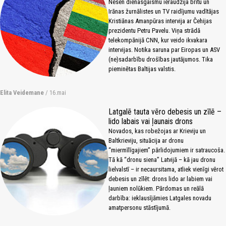
Nesen dienasgaismu ieraudzīja britu un
Irānas žurnālistes un TV raidījumu vadītājas
Kristiānas Amanpūras intervija ar Čehijas
prezidentu Petru Pavelu. Viņa strādā
telekompānijā CNN, kur veido ikvakara
intervijas. Notika saruna par Eiropas un ASV
(ne)sadarbību drošības jautājumos. Tika
pieminētas Baltijas valstis.
Elita Veidemane
/ 16.mai
Latgalē tauta vēro debesis un zīlē –
lido labais vai ļaunais drons
Novados, kas robežojas ar Krieviju un
Baltkrieviju, situācija ar dronu
“miermīlīgajiem” pārlidojumiem ir satraucoša.
Tā kā “dronu siena” Latvijā – kā jau dronu
lielvalstī – ir necaursitama, atliek vienīgi vērot
debesis un zīlēt: drons lido ar labiem vai
ļauniem nolūkiem. Pārdomas un reālā
darbība: ieklausījāmies Latgales novadu
amatpersonu stāstījumā.