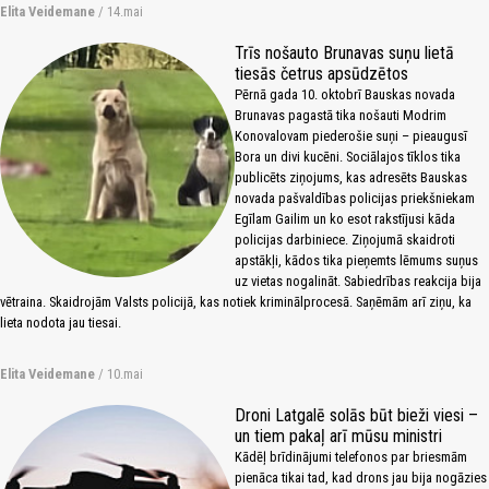
Elita Veidemane
/ 14.mai
Trīs nošauto Brunavas suņu lietā
tiesās četrus apsūdzētos
Pērnā gada 10. oktobrī Bauskas novada
Brunavas pagastā tika nošauti Modrim
Konovalovam piederošie suņi – pieaugusī
Bora un divi kucēni. Sociālajos tīklos tika
publicēts ziņojums, kas adresēts Bauskas
novada pašvaldības policijas priekšniekam
Egīlam Gailim un ko esot rakstījusi kāda
policijas darbiniece. Ziņojumā skaidroti
apstākļi, kādos tika pieņemts lēmums suņus
uz vietas nogalināt. Sabiedrības reakcija bija
vētraina. Skaidrojām Valsts policijā, kas notiek kriminālprocesā. Saņēmām arī ziņu, ka
lieta nodota jau tiesai.
Elita Veidemane
/ 10.mai
Droni Latgalē solās būt bieži viesi –
un tiem pakaļ arī mūsu ministri
Kādēļ brīdinājumi telefonos par briesmām
pienāca tikai tad, kad drons jau bija nogāzies