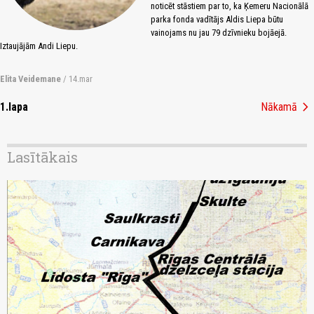
noticēt stāstiem par to, ka Ķemeru Nacionālā
parka fonda vadītājs Aldis Liepa būtu
vainojams nu jau 79 dzīvnieku bojāejā.
Iztaujājām Andi Liepu.
Elita Veidemane
/ 14.mar
chevron_right
1.lapa
Nākamā
Lasītākais