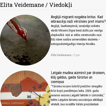
Elita Veidemane / Viedokļi
Anglijā migranti nogalina britus. Kad
iebraucēju naži vērsīsies pret mums?
Anglijā, Sauthemptonā, ieceļotājs indietis
vārdā Vikrums Digva tiesā atzīts par vainīgu
slepkavībā: viņš ar sikhu ceremoniālo nazi
līdz nāvei sadūra universitātes studentu –
astoņpadsmitgadīgo Henriju Novāku.
Elita Veidemane
/ 3.jun
Latgale mudina aizmirst par droniem,
klāj galdus, gaida tūristus un
ciemiņus
“Tūrisma nozare šobrīd piedzīvo smagāko
krīzi kopš pandēmijas laika. 2026. gada
vasaras sezona Latgalē faktiski ir iznīcināta,”
teikts Latgales tūrisma asociācijas atklātajā
vēstulē, kas nosūtīta Valsts prezidentam