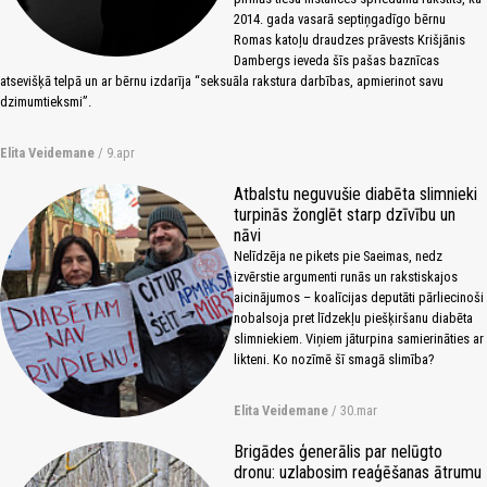
2014. gada vasarā septiņgadīgo bērnu
Romas katoļu draudzes prāvests Krišjānis
Dambergs ieveda šīs pašas baznīcas
atsevišķā telpā un ar bērnu izdarīja “seksuāla rakstura darbības, apmierinot savu
dzimumtieksmi”.
Elita Veidemane
/ 9.apr
Atbalstu neguvušie diabēta slimnieki
turpinās žonglēt starp dzīvību un
nāvi
Nelīdzēja ne pikets pie Saeimas, nedz
izvērstie argumenti runās un rakstiskajos
aicinājumos – koalīcijas deputāti pārliecinoši
nobalsoja pret līdzekļu piešķiršanu diabēta
slimniekiem. Viņiem jāturpina samierināties ar
likteni. Ko nozīmē šī smagā slimība?
Elita Veidemane
/ 30.mar
Brigādes ģenerālis par nelūgto
dronu: uzlabosim reaģēšanas ātrumu