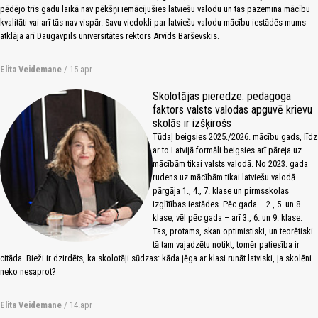
pēdējo trīs gadu laikā nav pēkšņi iemācījušies latviešu valodu un tas pazemina mācību
kvalitāti vai arī tās nav vispār. Savu viedokli par latviešu valodu mācību iestādēs mums
atklāja arī Daugavpils universitātes rektors Arvīds Barševskis.
Elita Veidemane
/ 15.apr
Skolotājas pieredze: pedagoga
faktors valsts valodas apguvē krievu
skolās ir izšķirošs
Tūdaļ beigsies 2025./2026. mācību gads, līdz
ar to Latvijā formāli beigsies arī pāreja uz
mācībām tikai valsts valodā. No 2023. gada
rudens uz mācībām tikai latviešu valodā
pārgāja 1., 4., 7. klase un pirmsskolas
izglītības iestādes. Pēc gada – 2., 5. un 8.
klase, vēl pēc gada – arī 3., 6. un 9. klase.
Tas, protams, skan optimistiski, un teorētiski
tā tam vajadzētu notikt, tomēr patiesība ir
citāda. Bieži ir dzirdēts, ka skolotāji sūdzas: kāda jēga ar klasi runāt latviski, ja skolēni
neko nesaprot?
Elita Veidemane
/ 14.apr