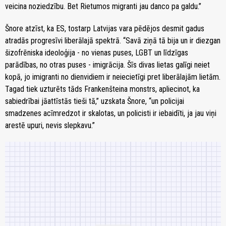
veicina noziedzību. Bet Rietumos migranti jau danco pa galdu.”
Šnore atzīst, ka ES, tostarp Latvijas vara pēdējos desmit gadus
atradās progresīvi liberālajā spektrā. “Savā ziņā tā bija un ir diezgan
šizofrēniska ideoloģija - no vienas puses, LGBT un līdzīgas
parādības, no otras puses - imigrācija. Šīs divas lietas galīgi neiet
kopā, jo imigranti no dienvidiem ir neiecietīgi pret liberālajām lietām.
Tagad tiek uzturēts tāds Frankenšteina monstrs, apliecinot, ka
sabiedrībai jāattīstās tieši tā,” uzskata Šnore, “un policijai
smadzenes acīmredzot ir skalotas, un policisti ir iebaidīti, ja jau viņi
arestē upuri, nevis slepkavu.”