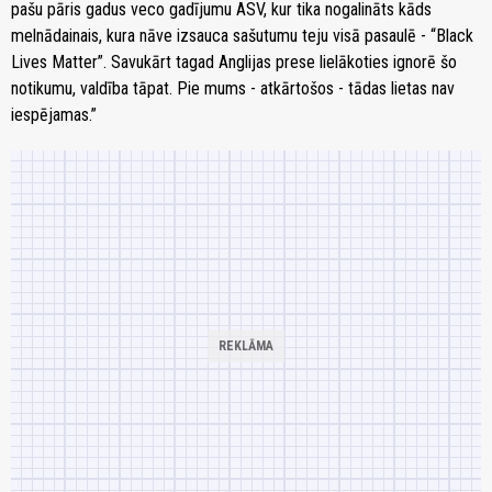
pašu pāris gadus veco gadījumu ASV, kur tika nogalināts kāds
melnādainais, kura nāve izsauca sašutumu teju visā pasaulē - “Black
Lives Matter”. Savukārt tagad Anglijas prese lielākoties ignorē šo
notikumu, valdība tāpat. Pie mums - atkārtošos - tādas lietas nav
iespējamas.”