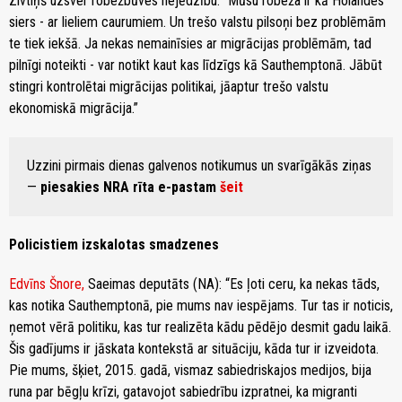
Zivtiņš uzsver robežbūves nejēdzību: “Mūsu robeža ir kā Holandes
siers - ar lieliem caurumiem. Un trešo valstu pilsoņi bez problēmām
te tiek iekšā. Ja nekas nemainīsies ar migrācijas problēmām, tad
pilnīgi noteikti - var notikt kaut kas līdzīgs kā Sauthemptonā. Jābūt
stingri kontrolētai migrācijas politikai, jāaptur trešo valstu
ekonomiskā migrācija.”
Uzzini pirmais dienas galvenos notikumus un svarīgākās ziņas
—
piesakies NRA rīta e-pastam
šeit
Policistiem izskalotas smadzenes
Edvīns Šnore,
Saeimas deputāts (NA): “Es ļoti ceru, ka nekas tāds,
kas notika Sauthemptonā, pie mums nav iespējams. Tur tas ir noticis,
ņemot vērā politiku, kas tur realizēta kādu pēdējo desmit gadu laikā.
Šis gadījums ir jāskata kontekstā ar situāciju, kāda tur ir izveidota.
Pie mums, šķiet, 2015. gadā, vismaz sabiedriskajos medijos, bija
runa par bēgļu krīzi, gatavojot sabiedrību izpratnei, ka migranti