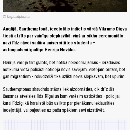
© Depositphotos
Anglijā, Sauthemptonā, ieceļotājs indietis vārdā Vikrums Digva
tiesā atzīts par vainīgu slepkavībā: viņš ar sikhu ceremoniālo
nazi līdz nāvei sadūra universitātes studentu –
astoņpadsmitgadīgo Henriju Novāku.
Henrijs varēja tikt glābts, bet notika neiedomājamais - ieradušies
notikuma vietā policisti noticēja nevis savējam, vietējam britam, bet
gan migrantiem - rokudzelži tika uzlikti nevis slepkavam, bet upurim.
Sauthemptonas skaudrais stāsts liek aizdomāties, cik drīz šīs
šausmas atvelsies līdz Rīgai un kam varēsim uzticēties - policijai,
kurai līdzīgi kā karalistē būs uzlikts par pienākumu ieklausīties
ieceļotājā, vai paļauties uz pašu spēkiem sevi aizstāvēt.