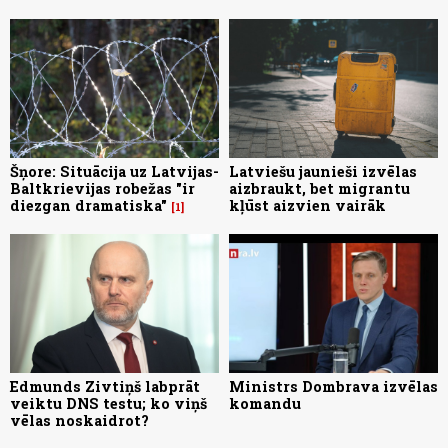
Šņore: Situācija uz Latvijas-
Latviešu jaunieši izvēlas
Baltkrievijas robežas "ir
aizbraukt, bet migrantu
diezgan dramatiska"
kļūst aizvien vairāk
1
Edmunds Zivtiņš labprāt
Ministrs Dombrava izvēlas
veiktu DNS testu; ko viņš
komandu
vēlas noskaidrot?