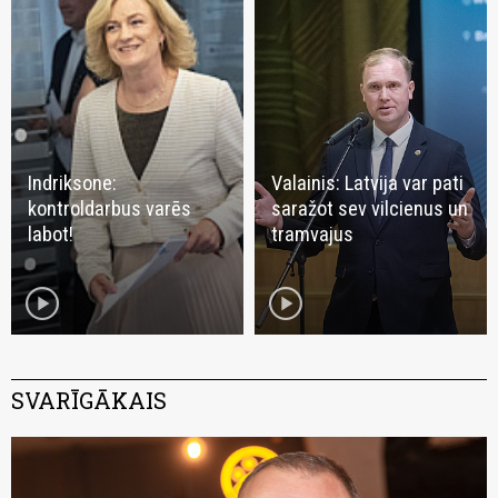
Indriksone:
Valainis: Latvija var pati
kontroldarbus varēs
saražot sev vilcienus un
labot!
tramvajus
play_circle
play_circle
SVARĪGĀKAIS