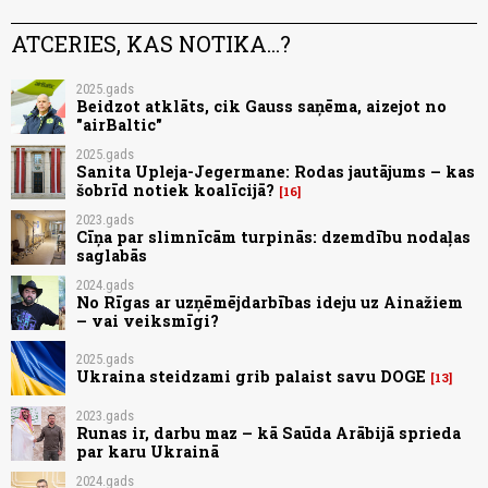
ATCERIES, KAS NOTIKA...?
2025.gads
Beidzot atklāts, cik Gauss saņēma, aizejot no
"airBaltic"
2025.gads
Sanita Upleja-Jegermane: Rodas jautājums – kas
šobrīd notiek koalīcijā?
16
2023.gads
Cīņa par slimnīcām turpinās: dzemdību nodaļas
saglabās
2024.gads
No Rīgas ar uzņēmējdarbības ideju uz Ainažiem
– vai veiksmīgi?
2025.gads
Ukraina steidzami grib palaist savu DOGE
13
2023.gads
Runas ir, darbu maz – kā Saūda Arābijā sprieda
par karu Ukrainā
2024.gads