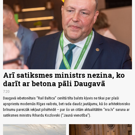
Arī satiksmes ministrs nezina, ko
darīt ar betona pāli Daugavā
7:20
Daugavā iebetonētais “Rail Baltica” cerētā tilta balsts kļuvis ne tikai par plaši
apspriestu modernās Rīgas vaibstu, bet rada daudz jautājumu, kā šo arhitektonisko
brīnumu pareizāk iekļaut pilsētvidē – par šo un citām aktualitātēm “nra.lv” saruna ar
satiksmes ministru Rihardu Kozlovski (“Jaunā vienotība”).