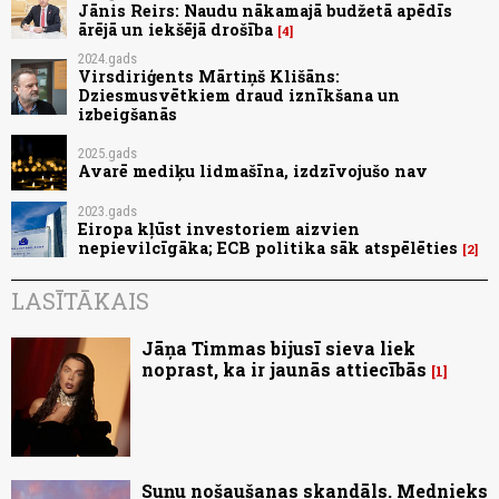
Jānis Reirs: Naudu nākamajā budžetā apēdīs
ārējā un iekšējā drošība
4
2024.gads
Virsdiriģents Mārtiņš Klišāns:
Dziesmusvētkiem draud iznīkšana un
izbeigšanās
2025.gads
Avarē mediķu lidmašīna, izdzīvojušo nav
2023.gads
Eiropa kļūst investoriem aizvien
nepievilcīgāka; ECB politika sāk atspēlēties
2
LASĪTĀKAIS
Jāņa Timmas bijusī sieva liek
noprast, ka ir jaunās attiecībās
1
Suņu nošaušanas skandāls. Mednieks