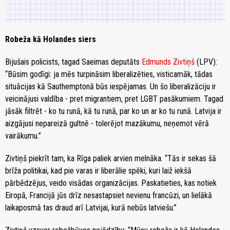
Robeža kā Holandes siers
Bijušais policists, tagad Saeimas deputāts
Edmunds Zivtiņš
(LPV):
“Būsim godīgi: ja mēs turpināsim liberalizēties, visticamāk, tādas
situācijas kā Sauthemptonā būs iespējamas. Un šo liberalizāciju ir
veicinājusi valdība - pret migrantiem, pret LGBT pasākumiem. Tagad
jāsāk filtrēt - ko tu runā, kā tu runā, par ko un ar ko tu runā. Latvija ir
aizgājusi nepareizā gultnē - tolerējot mazākumu, neņemot vērā
vairākumu.”
Zivtiņš piekrīt tam, ka Rīga paliek arvien melnāka. “Tās ir sekas šā
brīža politikai, kad pie varas ir liberālie spēki, kuri laiž iekšā
pārbēdzējus, veido visādas organizācijas. Paskatieties, kas notiek
Eiropā, Francijā jūs drīz nesastapsiet nevienu francūzi, un lielākā
laikaposmā tas draud arī Latvijai, kurā nebūs latviešu.”