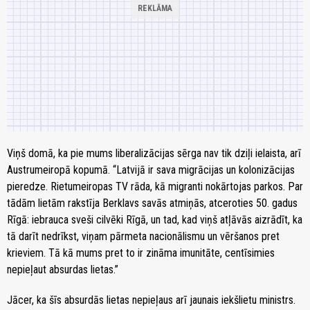
Viņš domā, ka pie mums liberalizācijas sērga nav tik dziļi ielaista, arī
Austrumeiropā kopumā. “Latvijā ir sava migrācijas un kolonizācijas
pieredze. Rietumeiropas TV rāda, kā migranti nokārtojas parkos. Par
tādām lietām rakstīja Berklavs savās atmiņās, atceroties 50. gadus
Rīgā: iebrauca sveši cilvēki Rīgā, un tad, kad viņš atļāvās aizrādīt, ka
tā darīt nedrīkst, viņam pārmeta nacionālismu un vēršanos pret
krieviem. Tā kā mums pret to ir zināma imunitāte, centīsimies
nepieļaut absurdas lietas.”
Jācer, ka šīs absurdās lietas nepieļaus arī jaunais iekšlietu ministrs.