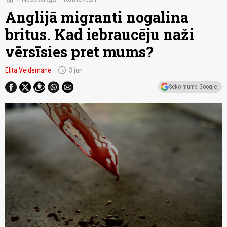
Anglijā migranti nogalina
britus. Kad iebraucēju naži
vērsīsies pret mums?
schedule
Elita Veidemane
3.jun
Seko mums Google