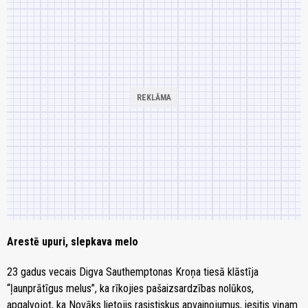
Arestē upuri, slepkava melo
23 gadus vecais Digva Sauthemptonas Kroņa tiesā klāstīja
“ļaunprātīgus melus”, ka rīkojies pašaizsardzības nolūkos,
apgalvojot, ka Novāks lietojis rasistiskus apvainojumus, iesitis viņam