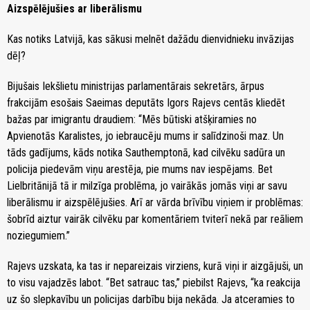
Aizspēlējušies ar liberālismu
Kas notiks Latvijā, kas sākusi melnēt dažādu dienvidnieku invāzijas
dēļ?
Bijušais Iekšlietu ministrijas parlamentārais sekretārs, ārpus
frakcijām esošais Saeimas deputāts Igors Rajevs centās kliedēt
bažas par imigrantu draudiem: “Mēs būtiski atšķiramies no
Apvienotās Karalistes, jo iebraucēju mums ir salīdzinoši maz. Un
tāds gadījums, kāds notika Sauthemptonā, kad cilvēku sadūra un
policija piedevām viņu arestēja, pie mums nav iespējams. Bet
Lielbritānijā tā ir milzīga problēma, jo vairākās jomās viņi ar savu
liberālismu ir aizspēlējušies. Arī ar vārda brīvību viņiem ir problēmas:
šobrīd aiztur vairāk cilvēku par komentāriem tviterī nekā par reāliem
noziegumiem.”
Rajevs uzskata, ka tas ir nepareizais virziens, kurā viņi ir aizgājuši, un
to visu vajadzēs labot. “Bet satrauc tas,” piebilst Rajevs, “ka reakcija
uz šo slepkavību un policijas darbību bija nekāda. Ja atceramies to