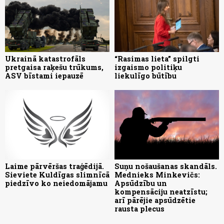
Ukrainā katastrofāls
“Rasimas lieta” spilgti
pretgaisa raķešu trūkums,
izgaismo politiķu
ASV bīstami iepauzē
liekulīgo būtību
Laime pārvēršas traģēdijā.
Suņu nošaušanas skandāls.
Sieviete Kuldīgas slimnīcā
Mednieks Minkevičs:
piedzīvo ko neiedomājamu
Apsūdzību un
kompensāciju neatzīstu;
arī pārējie apsūdzētie
rausta plecus