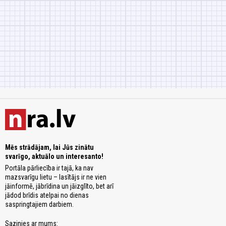
Mēs strādājam, lai Jūs zinātu
svarīgo, aktuālo un interesanto!
Portāla pārliecība ir tajā, ka nav
mazsvarīgu lietu – lasītājs ir ne vien
jāinformē, jābrīdina un jāizglīto, bet arī
jādod brīdis atelpai no dienas
saspringtajiem darbiem.
Sazinies ar mums: