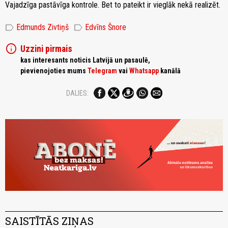
Vajadzīga pastāvīga kontrole. Bet to pateikt ir vieglāk nekā realizēt.
label
label
Edmunds Zivtiņš
Edvīns Šnore
info
Uzzini pirmais
kas interesants noticis Latvijā un pasaulē,
pievienojoties mums
Telegram
vai
Whatsapp
kanālā
DALIES:
SAISTĪTĀS ZIŅAS