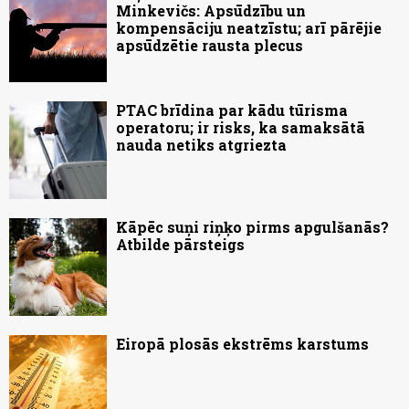
Minkevičs: Apsūdzību un
kompensāciju neatzīstu; arī pārējie
apsūdzētie rausta plecus
PTAC brīdina par kādu tūrisma
operatoru; ir risks, ka samaksātā
nauda netiks atgriezta
Kāpēc suņi riņķo pirms apgulšanās?
Atbilde pārsteigs
Eiropā plosās ekstrēms karstums