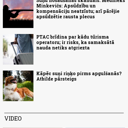
Suņu nošaušanas skandāls. Mednieks
Minkevičs: Apsūdzību un
kompensāciju neatzīstu; arī pārējie
apsūdzētie rausta plecus
PTAC brīdina par kādu tūrisma
operatoru; ir risks, ka samaksātā
nauda netiks atgriezta
Kāpēc suņi riņķo pirms apgulšanās?
Atbilde pārsteigs
VIDEO