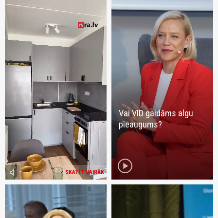
Vai VID gaidāms algu
pieaugums?
play_circle
volume_mute
SKATĪT VAIRĀK