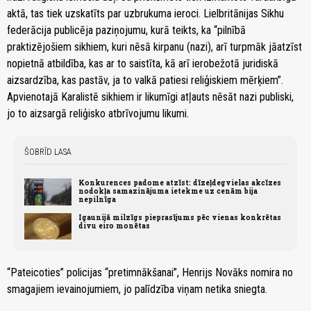
aktā, tas tiek uzskatīts par uzbrukuma ieroci. Lielbritānijas Sikhu
federācija publicēja paziņojumu, kurā teikts, ka “pilnībā
praktizējošiem sikhiem, kuri nēsā kirpanu (nazi), arī turpmāk jāatzīst
nopietnā atbildība, kas ar to saistīta, kā arī ierobežotā juridiskā
aizsardzība, kas pastāv, ja to valkā patiesi reliģiskiem mērķiem”.
Apvienotajā Karalistē sikhiem ir likumīgi atļauts nēsāt nazi publiski,
jo to aizsargā reliģisko atbrīvojumu likumi.
ŠOBRĪD LASA
Konkurences padome atzīst: dīzeļdegvielas akcīzes
nodokļa samazinājuma ietekme uz cenām bija
nepilnīga
Igaunijā milzīgs pieprasījums pēc vienas konkrētas
divu eiro monētas
“Pateicoties” policijas “pretimnākšanai”, Henrijs Novāks nomira no
smagajiem ievainojumiem, jo palīdzība viņam netika sniegta.