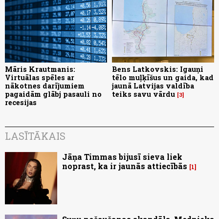
Māris Krautmanis:
Bens Latkovskis: Igauņi
Virtuālas spēles ar
tēlo muļķīšus un gaida, kad
nākotnes darījumiem
jaunā Latvijas valdība
pagaidām glābj pasauli no
teiks savu vārdu
3
recesijas
LASĪTĀKAIS
Jāņa Timmas bijusī sieva liek
noprast, ka ir jaunās attiecībās
1