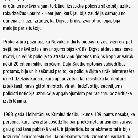
ar dūri un norāvis viņam turbānu. Izsauktie policisti sākotnēji uzlika
rokudzelžus upurim - Henrijam, kurš jau bija zaudējis samaņu no
dūriena ar nazi. Izrādās, ka Digvas brālis, zvanot policijai, bija
melojis par situāciju.
Prokuratūra paziņoja, ka Novākam durts piecas reizes, vienreiz pat
sejā, bet nāvējošais ievainojums bijis krūtīs. Digva atdeva nazi savai
mātei, un vēlāk policija to atrada viņu ģimenes mājās kopā ar vairāk
nekā 20 citiem sikhu ieročiem. Daļa Sauthemptonas sabiedrības,
protams, bija un ir sašutusi par to, ka policija šķita vairāk ieinteresēta
uzlikt dzelžus kādam, kurš apsūdzēts it kā rasistiska komentāra
izteikšanā, nevis glābt mirstošu vīrieti. Iedzīvotāju secinājums:
policisti noticēja uzbrucēja apgalvojumiem par rasismu bez kritiska
izvērtējuma.
1988. gada Lielbritānijas Krimināltiesību likuma 139. pants nosaka, ka
personai, kurai izvirzīta apsūdzība par priekšmeta ar asmeni vai asu
galu glabāšanu publiskā vietā, ir jāpierāda, ka priekšmets tai ir bijis
līdzi reliģisku iemeslu dēļ. Ja priekšmets tiek izmantots vardarbīgā