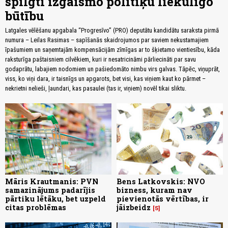
spilgti izgaismo politiķu liekulīgo
būtību
Latgales vēlēšanu apgabala “Progresīvo” (PRO) deputātu kandidātu saraksta pirmā
numura – Leilas Rasimas – sapīšanās skaidrojumos par saviem nekustamajiem
īpašumiem un saņemtajām kompensācijām zīmīgas ar to šķietamo vientiesību, kāda
raksturīga paštaisniem cilvēkiem, kuri ir nesatricināmi pārliecināti par savu
godaprātu, labajiem nodomiem un pašiedomāto nimbu virs galvas. Tāpēc, viņuprāt,
viss, ko viņi dara, ir taisnīgs un apgarots, bet visi, kas viņiem kaut ko pārmet –
nekrietni nelieši, ļaundari, kas pasaulei (tas ir, viņiem) novēl tikai sliktu.
Māris Krautmanis: PVN
Bens Latkovskis: NVO
samazinājums padarījis
bizness, kuram nav
pārtiku lētāku, bet uzpeld
pievienotās vērtības, ir
citas problēmas
jāizbeidz
5