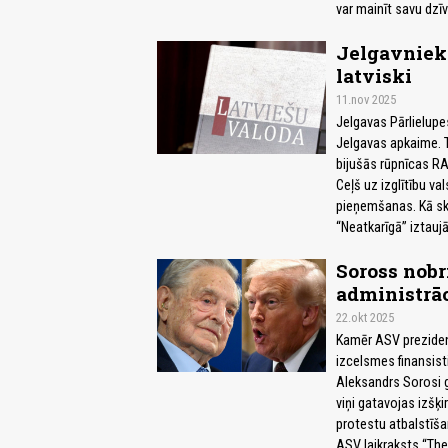
var mainīt savu dzīv
Jelgavniek
latviski
11.nov 2025
Jelgavas Pārlielupe
Jelgavas apkaime. T
bijušās rūpnīcas RA
Ceļš uz izglītību v
pieņemšanas. Kā sko
“Neatkarīgā” iztaujā
Soross nob
administrāc
22.okt 2025
Kamēr ASV preziden
izcelsmes finansisti
Aleksandrs Sorosi gr
viņi gatavojas izšķi
protestu atbalstīša
ASV laikraksts “The