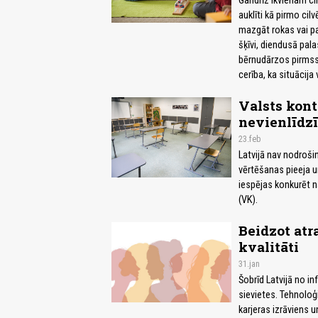
Gandrīz ikvienam ci
auklīti kā pirmo cil
mazgāt rokas vai p
šķīvi, diendusā pala
bērnudārzos pirmssko
cerība, ka situācija
Valsts kont
nevienlīdz
23.feb
Latvijā nav nodroši
vērtēšanas pieeja u
iespējas konkurēt n
(VK).
Beidzot atr
kvalitāti
31.jan
Šobrīd Latvijā no in
sievietes. Tehnoloģij
karjeras izrāviens u