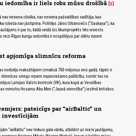
 iedomība ir liels robs mūsu drošībā
1
jā nav neviena cilvēka, nav neviena pašvaldības vadītāja, kas
ka robeža nav jāstiprina. Politiķis Jānis Urbanovičs (“Saskaņa”), ka
autājums ir par to, kādā veidā šis likumprojekts tiks ieviests.
jo reizi Rīgas kungu iedomība ir nospēlējusi par sliktu viņiem
est apjomīga slimnīcu reforma
ijas nodokļu maksātājiem izmaksā 700 miljonus eiro gadā, tāpēc ir
 slimnīcas sniegs viņiem nepieciešamo palīdzību, tomēr tas ne
atējusi Latvijas Valsts kontrole (VK), kura kopā ar Veselības
ības ministru Hosamu Abu Meri (“Jaunā vienotība”) iezīmē kritiskos
emjers: pateicīgs par “airBaltic” un
 investīcijām
ijām “airBaltic” nav teikusi gala vārdu, atbildot uz nra.lv jautājumu,