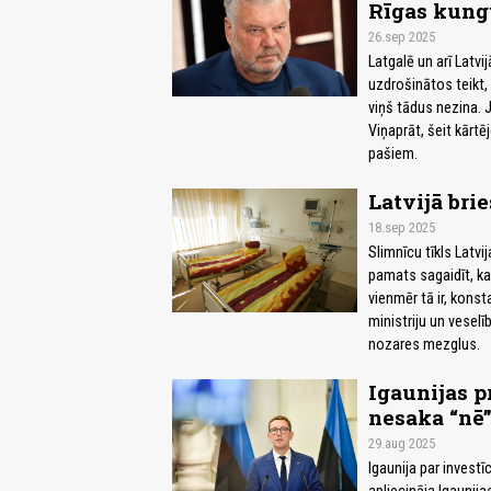
Rīgas kungu
26.sep 2025
Latgalē un arī Latvi
uzdrošinātos teikt, 
viņš tādus nezina. J
Viņaprāt, šeit kārtē
pašiem.
Latvijā bri
18.sep 2025
Slimnīcu tīkls Latv
pamats sagaidīt, ka
vienmēr tā ir, konst
ministriju un vesel
nozares mezglus.
Igaunijas pr
nesaka “nē”
29.aug 2025
Igaunija par investīc