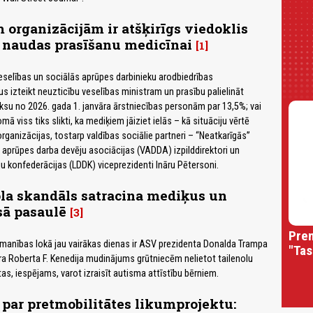
organizācijām ir atšķirīgs viedoklis
 naudas prasīšanu medicīnai
1
Veselības un sociālās aprūpes darbinieku arodbiedrības
 izteikt neuzticību veselības ministram un prasību palielināt
su no 2026. gada 1. janvāra ārstniecības personām par 13,5%; vai
mā viss tiks slikti, ka mediķiem jāiziet ielās – kā situāciju vērtē
rganizācijas, tostarp valdības sociālie partneri – “Neatkarīgās”
 aprūpes darba devēju asociācijas (VADDA) izpilddirektori un
ju konfederācijas (LDDK) viceprezidenti Ināru Pētersoni.
la skandāls satracina mediķus un
sā pasaulē
3
Prem
manības lokā jau vairākas dienas ir ASV prezidenta Donalda Trampa
"Tas
ra Roberta F. Kenedija mudinājums grūtniecēm nelietot tailenolu
as, iespējams, varot izraisīt autisma attīstību bērniem.
par pretmobilitātes likumprojektu: