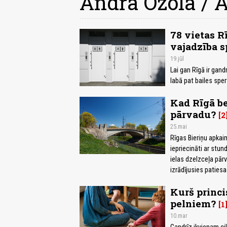
Andra Ozola / A
78 vietas Rī
vajadzība s
19.jūl
Lai gan Rīgā ir gandr
labā pat bailes sper
Kad Rīgā be
pārvadu?
2
25.mai
Rīgas Bieriņu apkai
iepriecināti ar stu
ielas dzelzceļa pār
izrādījusies patiesa
Kurš princi
pelniem?
1
10.mar