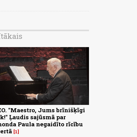
ītākais
O. "Maestro, Jums brīnišķīgi
k!" Ļaudis sajūsmā par
onda Paula negaidīto rīcību
ertā
1