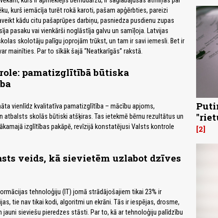
lvēkam, kurš ir apmeklējis bērnudārzu, ir saglabājušās atmiņas par
vēku, kurš iemācīja turēt rokā karoti, pašam apģērbties, pareizi
aveikt kādu citu pašaprūpes darbiņu, pasniedza pusdienu zupas
sīja pasaku vai vienkārši noglāstīja galvu un samīļoja. Latvijas
las skolotāju palīgu joprojām trūkst, un tam ir savi iemesli. Bet ir
 var mainīties. Par to sīkāk šajā “Neatkarīgās” rakstā.
role: pamatizglītībā būtiska
ība
Puti
nāta vienlīdz kvalitatīva pamatizglītība – mācību apjoms,
"rie
n atbalsts skolās būtiski atšķiras. Tas ietekmē bērnu rezultātus un
ākamajā izglītības pakāpē, revīzijā konstatējusi Valsts kontrole
2
asts veids, kā sievietēm uzlabot dzīves
formācijas tehnoloģiju (IT) jomā strādājošajiem tikai 23% ir
as, tie nav tikai kodi, algoritmi un ekrāni. Tās ir iespējas, drosme,
n jauni sieviešu pieredzes stāsti. Par to, kā ar tehnoloģiju palīdzību