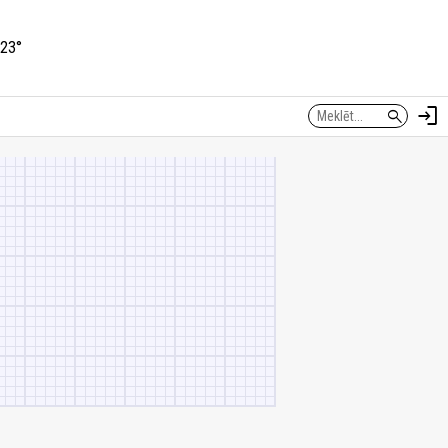
23°
login
search