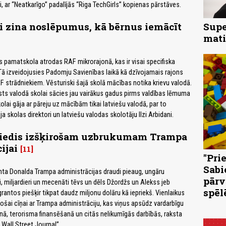
i, ar “Neatkarīgo” padalījās “Riga TechGirls” kopienas pārstāves.
i zina noslēpumus, kā bērnus iemācīt
Supe
mati
s pamatskola atrodas RAF mikrorajonā, kas ir visai specifiska
ā izveidojusies Padomju Savienības laikā kā dzīvojamais rajons
F strādniekiem. Vēsturiski šajā skolā mācības notika krievu valodā.
alsts valodā skolai sācies jau vairākus gadus pirms valdības lēmuma
lai gāja ar pāreju uz mācībām tikai latviešu valodā, par to
ja skolas direktori un latviešu valodas skolotāju Ilzi Arbidani.
riedis izšķirošam uzbrukumam Trampa
ijai
11
"Pri
Sabi
ta Donalda Trampa administrācijas draudi pieaug, ungāru
pārv
, miljardieri un mecenāti tēvs un dēls Džordžs un Alekss jeb
spēl
antos piešķir tikpat daudz miljonu dolāru kā iepriekš. Vienlaikus
rošai cīņai ar Trampa administrāciju, kas viņus apsūdz vardarbīgu
nā, terorisma finansēšanā un citās nelikumīgās darbībās, raksta
 Wall Street Journal”.