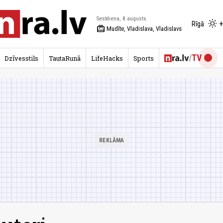
Sestdiena, 8.augusts
+
Rīgā
redeem
Mudīte, Vladislava, Vladislavs
Dzīvesstils
TautaRunā
LifeHacks
Sports