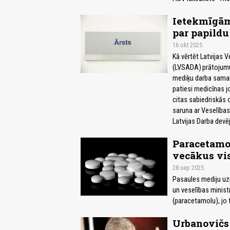
Ietekmīgām 
par papildu
16.okt 2025
Kā vērtēt Latvijas 
(LVSADA) prātojumus
mediķu darba samak
patiesi medicīnas jo
citas sabiedriskās o
saruna ar Veselības
Latvijas Darba devē
Paracetamo
vecākus vi
28.sep 2025
Pasaules mediju uz
un veselības minist
(paracetamolu), jo t
Urbanovičs 