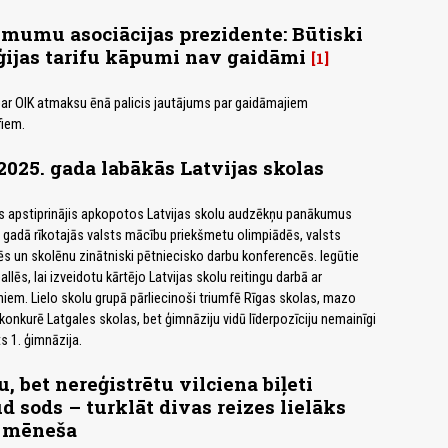
mumu asociācijas prezidente: Būtiski
ijas tarifu kāpumi nav gaidāmi
1
par OIK atmaksu ēnā palicis jautājums par gaidāmajiem
fiem.
025. gada labākās Latvijas skolas
s apstiprinājis apkopotos Latvijas skolu audzēkņu panākumus
gadā rīkotajās valsts mācību priekšmetu olimpiādēs, valsts
ēs un skolēnu zinātniski pētniecisko darbu konferencēs. Iegūtie
allēs, lai izveidotu kārtējo Latvijas skolu reitingu darbā ar
niem. Lielo skolu grupā pārliecinoši triumfē Rīgas skolas, mazo
konkurē Latgales skolas, bet ģimnāziju vidū līderpozīciju nemainīgi
s 1. ģimnāzija.
, bet nereģistrētu vilciena biļeti
d sods – turklāt divas reizes lielāks
 mēneša