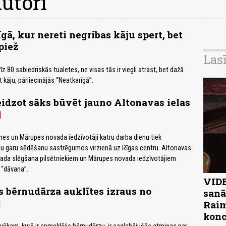
utori
gā, kur nereti negribas kāju spert, bet
piež
Las
īz 80 sabiedriskās tualetes, ne visas tās ir viegli atrast, bet dažā
t kāju, pārliecinājās “Neatkarīgā”.
idzot sāks būvēt jauno Altonavas ielas
mes un Mārupes novada iedzīvotāji katru darba dienu tiek
ndu garu sēdēšanu sastrēgumos virzienā uz Rīgas centru. Altonavas
vada slēgšana pilsētniekiem un Mārupes novada iedzīvotājiem
 “dāvana”.
VIDE
s bērnudārza auklītes izraus no
sanā
Raim
konc