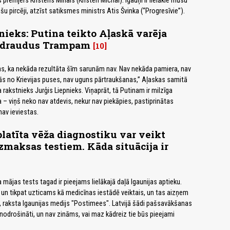
s premjers Kristens Mihals (Kristen Michal). Igauņi ir lielākie mūsu
u pircēji, atzīst satiksmes ministrs Atis Švinka (“Progresīvie”).
nieks: Putina teikto Aļaskā varēja
ā draudus Trampam
10
tas, ka nekāda rezultāta šīm sarunām nav. Nav nekāda pamiera, nav
s no Krievijas puses, nav uguns pārtraukšanas,” Aļaskas samitā
rakstnieks Jurģis Liepnieks. Viņaprāt, tā Putinam ir milzīga
 – viņš neko nav atdevis, nekur nav piekāpies, pastiprinātas
nav ieviestas.
platīta vēža diagnostiku var veikt
zmaksas testiem. Kāda situācija ir
mājas tests tagad ir pieejams lielākajā daļā Igaunijas aptieku.
un tikpat uzticams kā medicīnas iestādē veiktais, un tas aizņem
, raksta Igaunijas medijs "Postimees". Latvijā šādi pašsavākšanas
 nodrošināti, un nav zināms, vai maz kādreiz tie būs pieejami