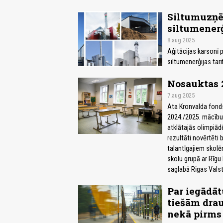
Siltumuzņē
siltumenerģ
8.aug 2025
Aģitācijas karsonī 
siltumenerģijas tari
Nosauktas 2
7.aug 2025
Ata Kronvalda fond
2024./2025. mācību 
atklātajās olimpiād
rezultāti novērtēti b
talantīgajiem skolē
skolu grupā ar Rīgu 
saglabā Rīgas Valst
Par iegādātu
tiešām drau
nekā pirms