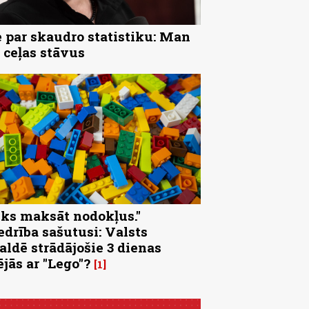
 par skaudro statistiku: Man
 ceļas stāvus
eks maksāt nodokļus."
edrība sašutusi: Valsts
aldē strādājošie 3 dienas
ējās ar "Lego"?
1