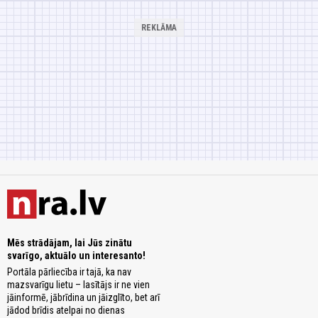
Mēs strādājam, lai Jūs zinātu
svarīgo, aktuālo un interesanto!
Portāla pārliecība ir tajā, ka nav
mazsvarīgu lietu – lasītājs ir ne vien
jāinformē, jābrīdina un jāizglīto, bet arī
jādod brīdis atelpai no dienas