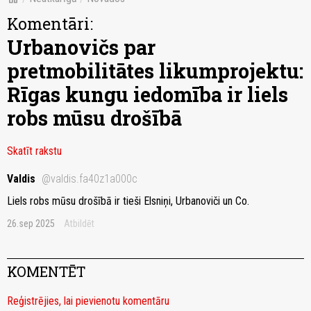
Komentāri:
Urbanovičs par
pretmobilitātes likumprojektu:
Rīgas kungu iedomība ir liels
robs mūsu drošībā
Skatīt rakstu
Valdis
@valdis.fa40z1a000c
Liels robs mūsu drošībā ir tieši Elsniņi, Urbanoviči un Co.
26.sep 2025
Atbildēt
KOMENTĒT
Reģistrējies, lai pievienotu komentāru