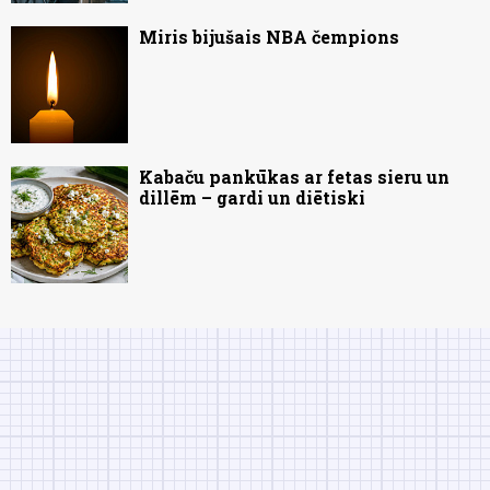
Miris bijušais NBA čempions
Kabaču pankūkas ar fetas sieru un
dillēm – gardi un diētiski