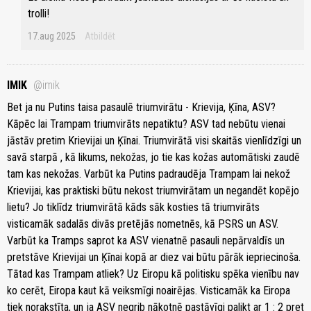
trolli!
17.aug 2025
Atbildēt
IMIK
@imik
Bet ja nu Putins taisa pasaulē triumvirātu - Krievija, Ķīna, ASV?
Kāpēc lai Trampam triumvirāts nepatiktu? ASV tad nebūtu vienai
jāstāv pretim Krievijai un Ķīnai. Triumvirātā visi skaitās vienlīdzīgi un
savā starpā , kā likums, nekožas, jo tie kas kožas automātiski zaudē
tam kas nekožas. Varbūt ka Putins padraudēja Trampam lai nekož
Krievijai, kas praktiski būtu nekost triumvirātam un negandēt kopējo
lietu? Jo tiklīdz triumvirātā kāds sāk kosties tā triumvirāts
visticamāk sadalās divās pretējās nometnēs, kā PSRS un ASV.
Varbūt ka Tramps saprot ka ASV vienatnē pasauli nepārvaldīs un
pretstāve Krievijai un Ķīnai kopā ar diez vai būtu pārāk iepriecinoša.
Tātad kas Trampam atliek? Uz Eiropu kā politisku spēka vienību nav
ko cerēt, Eiropa kaut kā veiksmīgi noairējas. Visticamāk ka Eiropa
tiek norakstīta, un ja ASV negrib nākotnē pastāvīgi palikt ar 1 : 2 pret