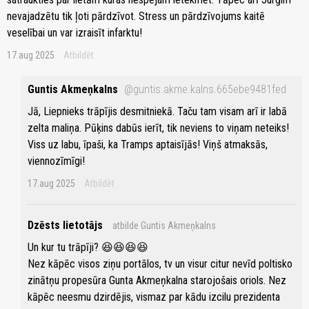
nevajadzētu tik ļoti pārdzīvot. Stress un pārdzīvojums kaitē
veselībai un var izraisīt infarktu!
17.aug 2025
Atbildēt
Guntis Akmeņkalns
@guntis.akme.kalns.665ebe9481fed
Jā, Liepnieks trāpījis desmitniekā. Taču tam visam arī ir labā
zelta maliņa. Pūķins dabūs ierīt, tik neviens to viņam neteiks!
Viss uz labu, īpaši, ka Tramps aptaisījās! Viņš atmaksās,
viennozīmīgi!
17.aug 2025
Atbildēt
Dzēsts lietotājs
atbilde Guntis Akmeņkalns
Un kur tu trāpīji? 😆😆😆😆
Nez kāpēc visos ziņu portālos, tv un visur citur nevīd poltisko
zinātņu propesūra Gunta Akmeņkalna starojošais oriols. Nez
kāpēc neesmu dzirdējis, vismaz par kādu izcilu prezidenta