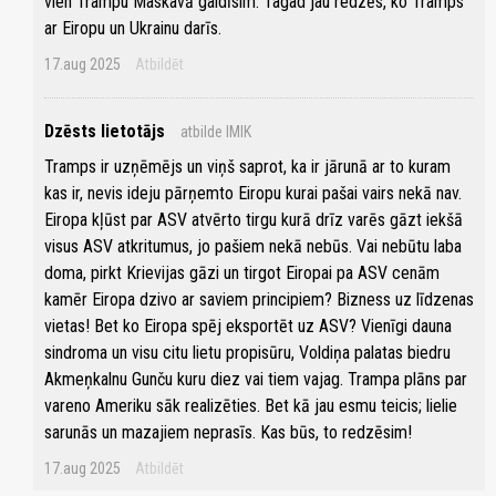
vien Trampu Maskavā gaidīsim. Tagad jau redzēs, ko Tramps
ar Eiropu un Ukrainu darīs.
17.aug 2025
Atbildēt
Dzēsts lietotājs
atbilde IMIK
Tramps ir uzņēmējs un viņš saprot, ka ir jārunā ar to kuram
kas ir, nevis ideju pārņemto Eiropu kurai pašai vairs nekā nav.
Eiropa kļūst par ASV atvērto tirgu kurā drīz varēs gāzt iekšā
visus ASV atkritumus, jo pašiem nekā nebūs. Vai nebūtu laba
doma, pirkt Krievijas gāzi un tirgot Eiropai pa ASV cenām
kamēr Eiropa dzivo ar saviem principiem? Bizness uz līdzenas
vietas! Bet ko Eiropa spēj eksportēt uz ASV? Vienīgi dauna
sindroma un visu citu lietu propisūru, Voldiņa palatas biedru
Akmeņkalnu Gunču kuru diez vai tiem vajag. Trampa plāns par
vareno Ameriku sāk realizēties. Bet kā jau esmu teicis; lielie
sarunās un mazajiem neprasīs. Kas būs, to redzēsim!
17.aug 2025
Atbildēt