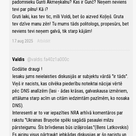
padomnieku Gunti Akmeņkalnu? Kas ir Gunč? Neņem neviens
tevi par pilnu! Kā i?
Gruti laiki, kas tev tic, mīli Voldi, bet šo aizved Koļiņš. Gruta
tev dzīve manu zēn! Tu mums tāds politologs, propesūrs, bet
neviens tevi neņem galvā, tik starp kājām!
17.aug 2025
Atbildēt
Valdis
@valdis.fa40z1a000c
Godātie draugi !
Iesaku jums neielaisties diskusijās ar subjektu vārdā "ir tāds".
Viņš ir nacists, kas cilvēka piederību noteiktai nācijai vērtē
pēc DNS analīzēm (lasi - ādas krāsas, galvaskausa izmēriem,
attāluma starp acīm un citām iedzimtām pazīmēm, ko nosaka
DNS).
Interesenti ar to var iepazīties NRA arhīvā komentāros par
rakstu "Ukrainas Bruņotie spēki sagādā pasaulei milzu
pārsteigumu. Šīs brīvdienas būs izšķirošas."(Bens Latkovskis)
Es aicinu visus pārtraukt jebkādas diskusijas ar šo nacistu un