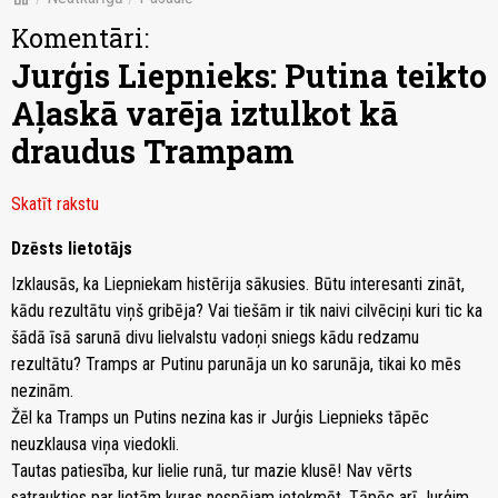
Komentāri:
Jurģis Liepnieks: Putina teikto
Aļaskā varēja iztulkot kā
draudus Trampam
Skatīt rakstu
Dzēsts lietotājs
Izklausās, ka Liepniekam histērija sākusies. Būtu interesanti zināt,
kādu rezultātu viņš gribēja? Vai tiešām ir tik naivi cilvēciņi kuri tic ka
šādā īsā sarunā divu lielvalstu vadoņi sniegs kādu redzamu
rezultātu? Tramps ar Putinu parunāja un ko sarunāja, tikai ko mēs
nezinām.
Žēl ka Tramps un Putins nezina kas ir Jurģis Liepnieks tāpēc
neuzklausa viņa viedokli.
Tautas patiesība, kur lielie runā, tur mazie klusē! Nav vērts
satraukties par lietām kuras nespējam ietekmēt. Tāpēc arī Jurģim