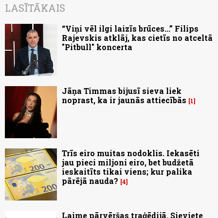
LASĪTĀKAIS
“Viņi vēl ilgi laizīs brūces...” Filips
Rajevskis atklāj, kas cietīs no atceltā
"Pitbull" koncerta
Jāņa Timmas bijusī sieva liek
noprast, ka ir jaunās attiecībās
1
Trīs eiro muitas nodoklis. Iekasēti
jau pieci miljoni eiro, bet budžetā
ieskaitīts tikai viens; kur palika
pārējā nauda?
4
Laime pārvēršas traģēdijā. Sieviete