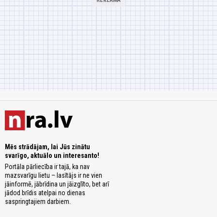
Mēs strādājam, lai Jūs zinātu
svarīgo, aktuālo un interesanto!
Portāla pārliecība ir tajā, ka nav
mazsvarīgu lietu – lasītājs ir ne vien
jāinformē, jābrīdina un jāizglīto, bet arī
jādod brīdis atelpai no dienas
saspringtajiem darbiem.