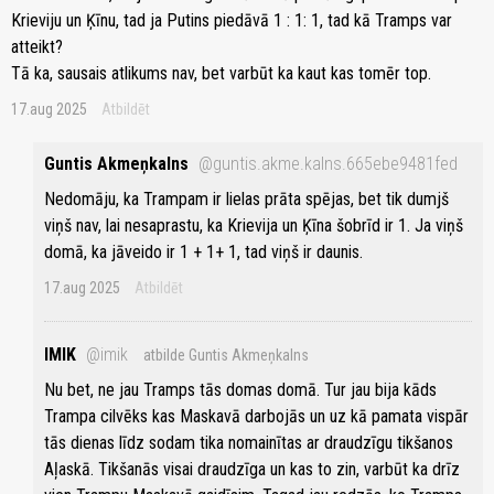
Krieviju un Ķīnu, tad ja Putins piedāvā 1 : 1: 1, tad kā Tramps var
atteikt?
Tā ka, sausais atlikums nav, bet varbūt ka kaut kas tomēr top.
17.aug 2025
Atbildēt
Guntis Akmeņkalns
@guntis.akme.kalns.665ebe9481fed
Nedomāju, ka Trampam ir lielas prāta spējas, bet tik dumjš
viņš nav, lai nesaprastu, ka Krievija un Ķīna šobrīd ir 1. Ja viņš
domā, ka jāveido ir 1 + 1+ 1, tad viņš ir daunis.
17.aug 2025
Atbildēt
IMIK
@imik
atbilde Guntis Akmeņkalns
Nu bet, ne jau Tramps tās domas domā. Tur jau bija kāds
Trampa cilvēks kas Maskavā darbojās un uz kā pamata vispār
tās dienas līdz sodam tika nomainītas ar draudzīgu tikšanos
Aļaskā. Tikšanās visai draudzīga un kas to zin, varbūt ka drīz