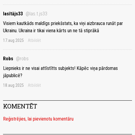
lasītājs33
@las.t.js33
Visiem kautkāds maldīgs priekšstats, ka viņi aizbrauca runāt par
Ukrainu. Ukraina ir tikai viena kārts un ne tā stiprākā
17.aug 2025
Atbildēt
Robs
@robs
Liepnieks ir ne visai attīstītts subjekts! Kāpēc viņa pārdomas
jāpublicē?
18.aug 2025
Atbildēt
KOMENTĒT
Reģistrējies, lai pievienotu komentāru