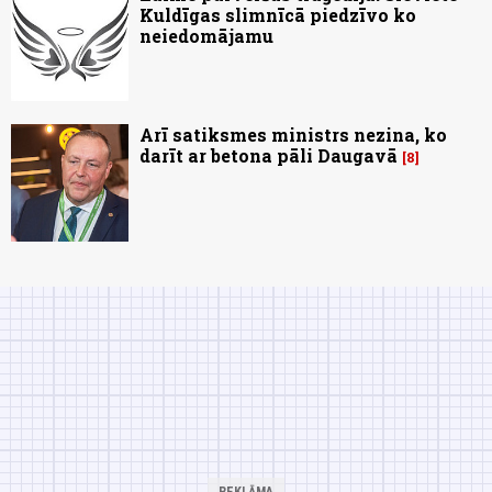
Kuldīgas slimnīcā piedzīvo ko
neiedomājamu
Arī satiksmes ministrs nezina, ko
darīt ar betona pāli Daugavā
8