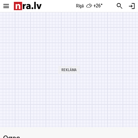
menu
search
login
+26°
Rīgā