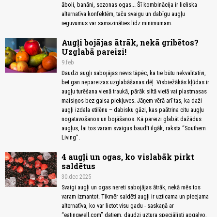
āboli, banāni, sezonas ogas... Šī kombinācija ir lieliska
alternatīva konfektēm, taču svaigu un dabīgu augļu
ieguvumus var samazināties līdz minimumam.
Augļi bojājas ātrāk, nekā gribētos?
Uzglabā pareizi!
9.feb
Daudzi augļi sabojājas nevis tāpēc, ka tie būtu nekvalitatīvi,
bet gan nepareizas uzglabāšanas dēļ. Visbiežākās kļūdas ir
augļu turēšana vienā traukā, pārāk siltā vietā vai plastmasas
maisiņos bez gaisa piekļuves. Jāņem vērā arī tas, ka daži
augļi izdala etilēnu – dabisku gāzi, kas paātrina citu augļu
nogatavošanos un bojāšanos. Kā pareizi glabāt dažādus
augļus, lai tos varam svaigus baudīt ilgāk, raksta “Southern
Living”.
4 augļi un ogas, ko vislabāk pirkt
saldētus
30.dec 2025
Svaigi augļi un ogas nereti sabojājas ātrāk, nekā mēs tos
varam izmantot. Tikmēr saldēti augļi ir uzticama un pieejama
alternatīva, ko var lietot visu gadu - saskaņā ar
“eatingwell.com” datiem, daudzi uztura speciālisti apgalvo,