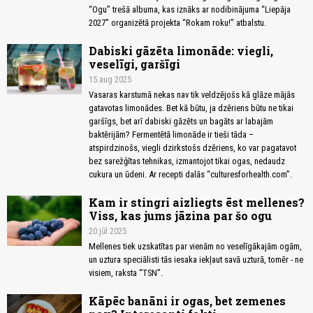
“Ogu” trešā albuma, kas iznāks ar nodibinājuma “Liepāja
2027” organizētā projekta “Rokam roku!” atbalstu.
Dabiski gāzēta limonāde: viegli,
veselīgi, garšīgi
15.aug 2025
Vasaras karstumā nekas nav tik veldzējošs kā glāze mājās
gatavotas limonādes. Bet kā būtu, ja dzēriens būtu ne tikai
garšīgs, bet arī dabiski gāzēts un bagāts ar labajām
baktērijām? Fermentētā limonāde ir tieši tāda –
atspirdzinošs, viegli dzirkstošs dzēriens, ko var pagatavot
bez sarežģītas tehnikas, izmantojot tikai ogas, nedaudz
cukura un ūdeni. Ar recepti dalās “culturesforhealth.com”.
Kam ir stingri aizliegts ēst mellenes?
Viss, kas jums jāzina par šo ogu
20.jūl 2025
Mellenes tiek uzskatītas par vienām no veselīgākajām ogām,
un uztura speciālisti tās iesaka iekļaut savā uzturā, tomēr - ne
visiem, raksta “TSN”.
Kāpēc banāni ir ogas, bet zemenes