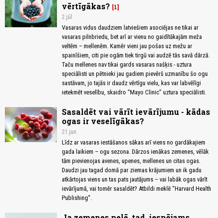
vērtīgākas?
1
2.jūl
Vasaras vidus daudziem latviešiem asociējas ne tikai ar
vasaras pilnbriedu, bet arī ar vienu no gaidītākajām meža
veltēm – mellenēm. Kamēr vieni jau pošas uz mežu ar
spainīšiem, citi pie ogām tiek tirgū vai audzē tās savā dārzā.
Taču mellenes nav tikai gards vasaras našķis - uztura
speciālisti un pētnieki jau gadiem pievērš uzmanību šo ogu
sastāvam, jo tajās ir daudz vērtīgu vielu, kas var labvēlīgi
ietekmēt veselību, skaidro “Mayo Clinic” uztura speciālisti.
Sasaldēt vai vārīt ievārījumu - kādas
ogas ir veselīgākas?
21.jun
Līdz ar vasaras iestāšanos sākas arī viens no gardākajiem
gada laikiem – ogu sezona. Dārzos ienākas zemenes, vēlāk
tām pievienojas avenes, upenes, mellenes un citas ogas.
Daudzi jau tagad domā par ziemas krājumiem un ik gadu
atkārtojas viens un tas pats jautājums – vai labāk ogas vārīt
ievārījumā, vai tomēr sasaldēt? Atbildi meklē “Harvard Health
Publishing”.
Ja zemenes pelē, tad, iespējams,