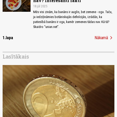
nav? Interesanti fakti
18.jūl 2025
Mēs visi zinām, ka banāns ir auglis, bet zemene - oga. Taču,
ja iedziļināmies botāniskajās definīcijās, izrādās, ka
patiesībā banāns ir oga, kamēr zemenes tādas nav. Kā tā?
Skaidro “unian.net”.
chevron_right
1.lapa
Nākamā
Lasītākais