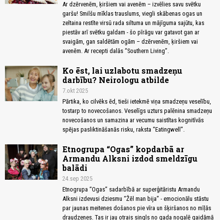
Ar dzērvenēm, ķiršiem vai avenēm – izvēlies savu svētku
garšu! Smilšu mīklas trauslums, viegli skābenas ogas un
zeltaina restīte virsū rada siltuma un mājīguma sajūtu, kas
piestāv arī svētku galdam - šo pīrāgu var gatavot gan ar
svaigām, gan saldētām ogām – dzērvenēm, ķiršiem vai
avenēm. Ar recepti dalās “Southern Living”.
Ko ēst, lai uzlabotu smadzeņu
darbību? Neirologu atbilde
7.okt 2025
Pārtika, ko cilvēks ēd, tieši ietekmē viņa smadzeņu veselību,
tostarp to novecošanos. Veselīgs uzturs palēnina smadzeņu
novecošanos un samazina ar vecumu saistītas kognitīvās
spējas pasliktināšanās risku, raksta “Eatingwell”.
Etnogrupa “Ogas” kopdarbā ar
Armandu Alksni izdod smeldzīgu
balādi
24.sep 2025
Etnogrupa “Ogas” sadarbībā ar superģitāristu Armandu
Alksni izdevusi dziesmu “Žēl man bija” - emocionālu stāstu
par jaunas meitenes došanos pie vīra un šķiršanos no mīļās
draudzenes. Tas ir jau otrais singls no gada nogalē gaidāmā