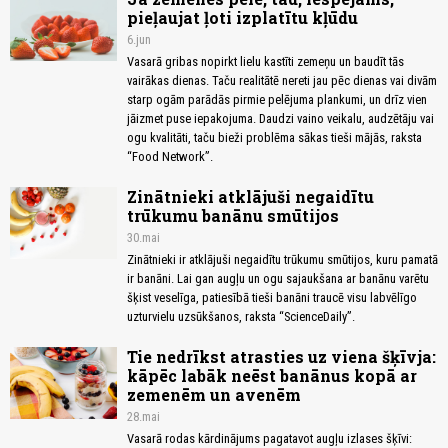
pieļaujat ļoti izplatītu kļūdu
6.jun
Vasarā gribas nopirkt lielu kastīti zemeņu un baudīt tās
vairākas dienas. Taču realitātē nereti jau pēc dienas vai divām
starp ogām parādās pirmie pelējuma plankumi, un drīz vien
jāizmet puse iepakojuma. Daudzi vaino veikalu, audzētāju vai
ogu kvalitāti, taču bieži problēma sākas tieši mājās, raksta
“Food Network”.
Zinātnieki atklājuši negaidītu
trūkumu banānu smūtijos
30.mai
Zinātnieki ir atklājuši negaidītu trūkumu smūtijos, kuru pamatā
ir banāni. Lai gan augļu un ogu sajaukšana ar banānu varētu
šķist veselīga, patiesībā tieši banāni traucē visu labvēlīgo
uzturvielu uzsūkšanos, raksta “ScienceDaily”.
Tie nedrīkst atrasties uz viena šķīvja:
kāpēc labāk neēst banānus kopā ar
zemenēm un avenēm
28.mai
Vasarā rodas kārdinājums pagatavot augļu izlases šķīvi: