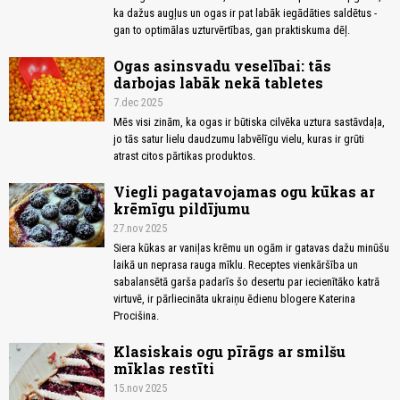
ka dažus augļus un ogas ir pat labāk iegādāties saldētus -
gan to optimālas uzturvērtības, gan praktiskuma dēļ.
Ogas asinsvadu veselībai: tās
darbojas labāk nekā tabletes
7.dec 2025
Mēs visi zinām, ka ogas ir būtiska cilvēka uztura sastāvdaļa,
jo tās satur lielu daudzumu labvēlīgu vielu, kuras ir grūti
atrast citos pārtikas produktos.
Viegli pagatavojamas ogu kūkas ar
krēmīgu pildījumu
27.nov 2025
Siera kūkas ar vaniļas krēmu un ogām ir gatavas dažu minūšu
laikā un neprasa rauga mīklu. Receptes vienkāršība un
sabalansētā garša padarīs šo desertu par iecienītāko katrā
virtuvē, ir pārliecināta ukraiņu ēdienu blogere Katerina
Procišina.
Klasiskais ogu pīrāgs ar smilšu
mīklas restīti
15.nov 2025