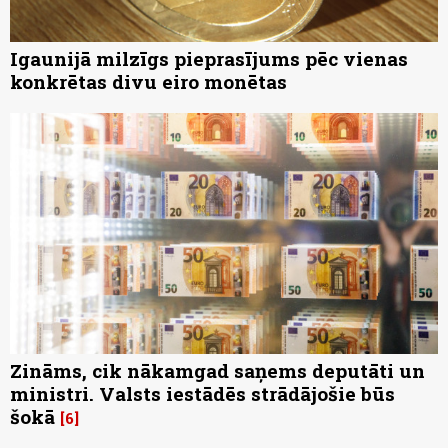
Igaunijā milzīgs pieprasījums pēc vienas
konkrētas divu eiro monētas
Zināms, cik nākamgad saņems deputāti un
ministri. Valsts iestādēs strādājošie būs
šokā
6