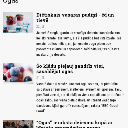
Ogas
Diētiskais vasaras pudiņš - ēd un
tievē
22.jūl
Ja meklē vieglu, gardu un veselīgu desertu, kas vienlaikus
lieliski remdē izsalkumu, šis čia pudiņš būs īstā izvēle. Tas
nesatur baltos miltus, un, ja izmanto augu pienu bez
pievienota cukura un nepievieno saldinātājus, tas būs īsts
mazkaloriju deserts.
Šo kļūdu pieļauj gandrīz visi,
sasaldējot ogas
21.jūl
Vasarā daudzi steidz izmantot ogu sezonu, lai piepildītu
saldētavu ar zemenēm, mellenēm, avenēm un upenēm. Taču,
pienākot ziemai, nereti atklājas viena nepatīkama problēma –
ogas salipušas vienā cietā gabalā, un izņemt vajadzīgo
daudzumu kļūst gandrīz neiespējami, raksta “BBC Good
Food”.
“Ogas” ieraksta dziesmu kopā ar
ķīniešu etnomūzikas grupu