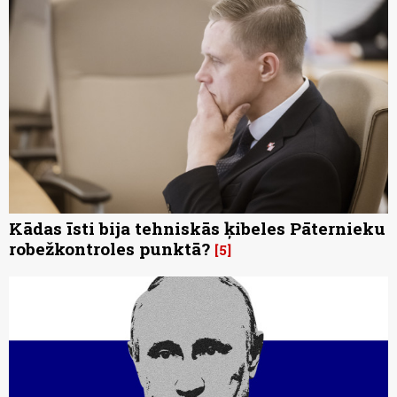
Kādas īsti bija tehniskās ķibeles Pāternieku
robežkontroles punktā?
5