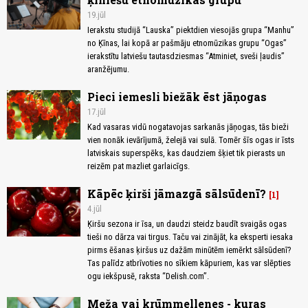
19.jūl
Ierakstu studijā “Lauska” piektdien viesojās grupa “Manhu”
no Ķīnas, lai kopā ar pašmāju etnomūzikas grupu “Ogas”
ierakstītu latviešu tautasdziesmas “Atminiet, sveši ļaudis”
aranžējumu.
Pieci iemesli biežāk ēst jāņogas
17.jūl
Kad vasaras vidū nogatavojas sarkanās jāņogas, tās bieži
vien nonāk ievārījumā, želejā vai sulā. Tomēr šīs ogas ir īsts
latviskais superspēks, kas daudziem šķiet tik pierasts un
reizēm pat mazliet garlaicīgs.
Kāpēc ķirši jāmazgā sālsūdenī?
1
4.jūl
Ķiršu sezona ir īsa, un daudzi steidz baudīt svaigās ogas
tieši no dārza vai tirgus. Taču vai zinājāt, ka eksperti iesaka
pirms ēšanas ķiršus uz dažām minūtēm iemērkt sālsūdenī?
Tas palīdz atbrīvoties no sīkiem kāpuriem, kas var slēpties
ogu iekšpusē, raksta “Delish.com”.
Meža vai krūmmellenes - kuras