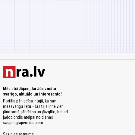
Mēs strādājam, lai Jūs zinātu
svarīgo, aktuālo un interesanto!
Portāla pārliecība ir tajā, ka nav
mazsvarīgu lietu – lasītājs ir ne vien
jāinformē, jābrīdina un jāizglīto, bet arī
jādod brīdis atelpai no dienas
saspringtajiem darbiem.
Sazinies ar mums: