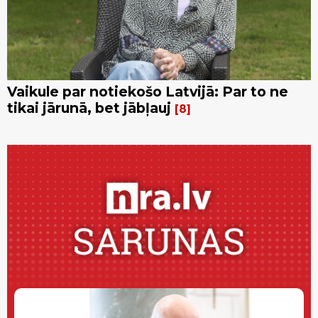
Vaikule par notiekošo Latvijā: Par to ne
tikai jārunā, bet jābļauj
8