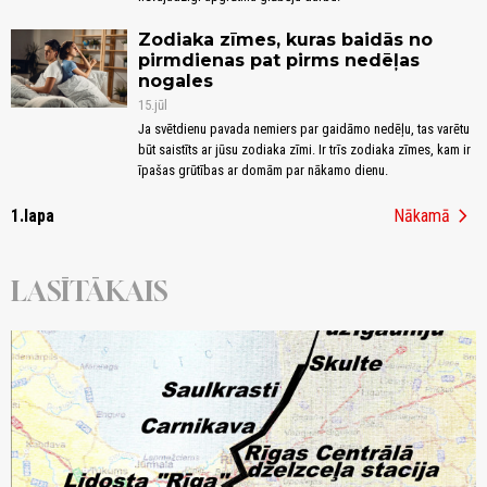
Zodiaka zīmes, kuras baidās no
pirmdienas pat pirms nedēļas
nogales
15.jūl
Ja svētdienu pavada nemiers par gaidāmo nedēļu, tas varētu
būt saistīts ar jūsu zodiaka zīmi. Ir trīs zodiaka zīmes, kam ir
īpašas grūtības ar domām par nākamo dienu.
chevron_right
1.lapa
Nākamā
LASĪTĀKAIS