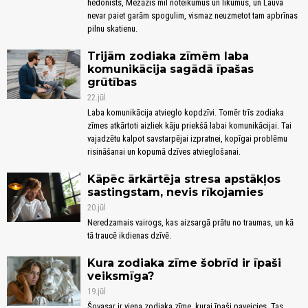
hedonists, Mežāzis mīl noteikumus un likumus, un Lauva
nevar paiet garām spogulim, vismaz neuzmetot tam apbrīnas
pilnu skatienu.
Trijām zodiaka zīmēm laba
komunikācija sagādā īpašas
grūtības
22.jūl
Laba komunikācija atvieglo kopdzīvi. Tomēr trīs zodiaka
zīmes atkārtoti aizliek kāju priekšā labai komunikācijai. Tai
vajadzētu kalpot savstarpējai izpratnei, kopīgai problēmu
risināšanai un kopumā dzīves atvieglošanai.
Kāpēc ārkārtēja stresa apstākļos
sastingstam, nevis rīkojamies
20.jūl
Neredzamais vairogs, kas aizsargā prātu no traumas, un kā
tā traucē ikdienas dzīvē.
Kura zodiaka zīme šobrīd ir īpaši
veiksmīga?
19.jūl
Šovasar ir viena zodiaka zīme, kurai īpaši paveicies. Tas