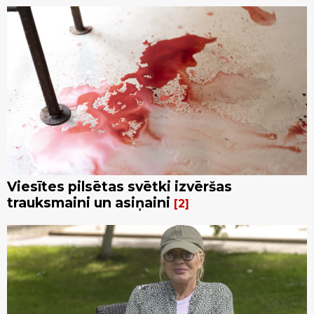
Viesītes pilsētas svētki izvēršas
trauksmaini un asiņaini
2