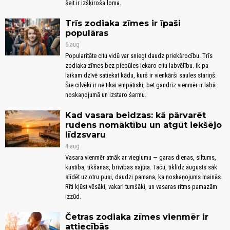
šeit ir izšķiroša loma.
Trīs zodiaka zīmes ir īpaši
populāras
6.aug
Popularitāte citu vidū var sniegt daudz priekšrocību. Trīs
zodiaka zīmes bez piepūles iekaro citu labvēlību. Ik pa
laikam dzīvē satiekat kādu, kurš ir vienkārši saules stariņš.
Šie cilvēki ir ne tikai empātiski, bet gandrīz vienmēr ir labā
noskaņojumā un izstaro šarmu.
Kad vasara beidzas: kā pārvarēt
rudens nomāktību un atgūt iekšējo
līdzsvaru
4.aug
Vasara vienmēr atnāk ar vieglumu — garas dienas, siltums,
kustība, tikšanās, brīvības sajūta. Taču, tiklīdz augusts sāk
slīdēt uz otru pusi, daudzi pamana, ka noskaņojums mainās.
Rīti kļūst vēsāki, vakari tumšāki, un vasaras ritms pamazām
izzūd.
Četras zodiaka zīmes vienmēr ir
attiecībās