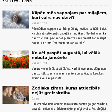
Attiecības
Kāpēc mēs sapņojam par mīļajiem,
kuri vairs nav dzīvi?
Vakar, 16:11
Pēc šādiem sapņiem var būt grūti atgriezties realitātē: šķiet,
ka dīvainā satikšanās patiešām ir notikusi. Nav brīnums, ka
daudzi cilvēki pēc šādas pieredzes sāk meklēt sapnī slēptu
nozīmi un prāto: "Varbūt tur ir kas vairāk?"
Ko vēl paspēt augustā, lai vēlāk
nebūtu jānožēlo
Vakar, 10:14
Vasara vienmēr šķiet pārāk īsa. Kad tā tuvojas noslēgumam,
daudzi sāk izjust skumjas, nemieru un sajūtu, ka kaut kas
svarīgs vēl nav paspēts.
Zodiaka zīmes, kuras attiecībās
nejūt greizsirdību
6.aug
Dažiem cilvēkiem attiecības raksturo pastāvīga greizsirdība,
savukārt citiem šis jēdziens šķiet pilnīgi svešs. Astroloģijai