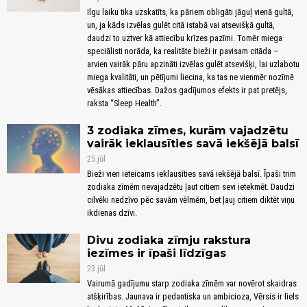
Ilgu laiku tika uzskatīts, ka pāriem obligāti jāguļ vienā gultā,
un, ja kāds izvēlas gulēt citā istabā vai atsevišķā gultā,
daudzi to uztver kā attiecību krīzes pazīmi. Tomēr miega
speciālisti norāda, ka realitāte bieži ir pavisam citāda –
arvien vairāk pāru apzināti izvēlas gulēt atsevišķi, lai uzlabotu
miega kvalitāti, un pētījumi liecina, ka tas ne vienmēr nozīmē
vēsākas attiecības. Dažos gadījumos efekts ir pat pretējs,
raksta “Sleep Health”.
3 zodiaka zīmes, kurām vajadzētu
vairāk ieklausīties savā iekšējā balsī
25.jūl
Bieži vien ieteicams ieklausīties savā iekšējā balsī. Īpaši trim
zodiaka zīmēm nevajadzētu ļaut citiem sevi ietekmēt. Daudzi
cilvēki nedzīvo pēc savām vēlmēm, bet ļauj citiem diktēt viņu
ikdienas dzīvi.
Divu zodiaka zīmju rakstura
iezīmes ir īpaši līdzīgas
23.jūl
Vairumā gadījumu starp zodiaka zīmēm var novērot skaidras
atšķirības. Jaunava ir pedantiska un ambicioza, Vērsis ir liels