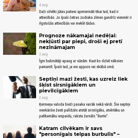
4.aug
Daži cilvēki jūtas patiesi apmierināti tikai tad, kad ir
attiecībās. Jo īpaši četras zodiaka zīmes gandrīz vienmēr ir
ilgstošās attiecībās vai meklē tādas.
Prognoze nākamajai nedēļai:
nekļūsti par piepi, droši ej pretī
nezināmajam
3.aug
Īgni bubinātāji apaug ar sūnām. Kaut ko dzīvē nāksies
pamainīt. Īpaši tad, ja esi apjucis vai skābā omā.
Septiņi mazi žesti, kas uzreiz liek
šķist sirsnīgākiem un
pievilcīgākiem
2.aug
Ķermeņa valoda bieži pasaka vairāk nekā vārdi. Šie septiņi
vienkāršie žesti palīdzēs atstāt sirsnīgāku, atvērtāku un
patīkamāku iespaidu, raksta žurnāls "Bunte”.
Katram cilvēkam ir savs
"personīgais telpas burbulis" –