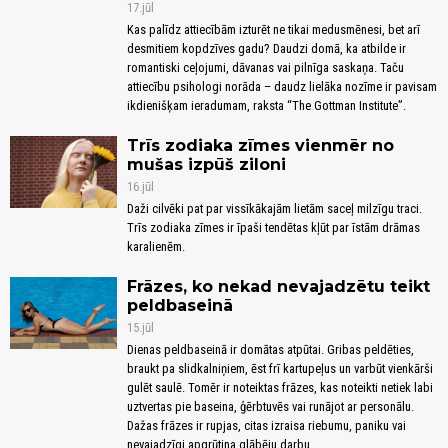
17.jūl
Kas palīdz attiecībām izturēt ne tikai medusmēnesi, bet arī
desmitiem kopdzīves gadu? Daudzi domā, ka atbilde ir
romantiski ceļojumi, dāvanas vai pilnīga saskaņa. Taču
attiecību psihologi norāda – daudz lielāka nozīme ir pavisam
ikdienišķam ieradumam, raksta “The Gottman Institute”.
Trīs zodiaka zīmes vienmēr no
mušas izpūš ziloni
16.jūl
Daži cilvēki pat par vissīkākajām lietām saceļ milzīgu traci.
Trīs zodiaka zīmes ir īpaši tendētas kļūt par īstām drāmas
karalienēm.
Frāzes, ko nekad nevajadzētu teikt
peldbaseinā
15.jūl
Dienas peldbaseinā ir domātas atpūtai. Gribas peldēties,
braukt pa slidkalniņiem, ēst frī kartupeļus un varbūt vienkārši
gulēt saulē. Tomēr ir noteiktas frāzes, kas noteikti netiek labi
uztvertas pie baseina, ģērbtuvēs vai runājot ar personālu.
Dažas frāzes ir rupjas, citas izraisa riebumu, paniku vai
nevajadzīgi apgrūtina glābēju darbu.