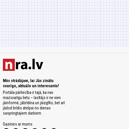
Mēs strādājam, lai Jūs zinātu
svarīgo, aktuālo un interesanto!
Portāla pārliecība ir tajā, ka nav
mazsvarīgu lietu – lasītājs ir ne vien
jāinformē, jābrīdina un jāizglīto, bet arī
jādod brīdis atelpai no dienas
saspringtajiem darbiem.
Sazinies ar mums: