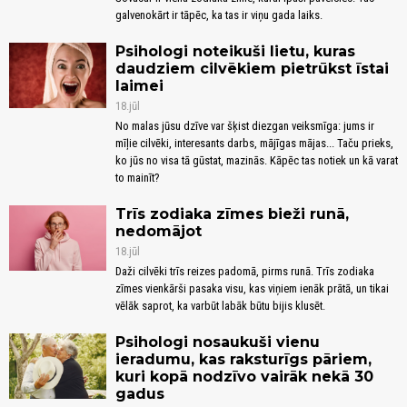
galvenokārt ir tāpēc, ka tas ir viņu gada laiks.
Psihologi noteikuši lietu, kuras
daudziem cilvēkiem pietrūkst īstai
laimei
18.jūl
No malas jūsu dzīve var šķist diezgan veiksmīga: jums ir
mīļie cilvēki, interesants darbs, mājīgas mājas... Taču prieks,
ko jūs no visa tā gūstat, mazinās. Kāpēc tas notiek un kā varat
to mainīt?
Trīs zodiaka zīmes bieži runā,
nedomājot
18.jūl
Daži cilvēki trīs reizes padomā, pirms runā. Trīs zodiaka
zīmes vienkārši pasaka visu, kas viņiem ienāk prātā, un tikai
vēlāk saprot, ka varbūt labāk būtu bijis klusēt.
Psihologi nosaukuši vienu
ieradumu, kas raksturīgs pāriem,
kuri kopā nodzīvo vairāk nekā 30
gadus