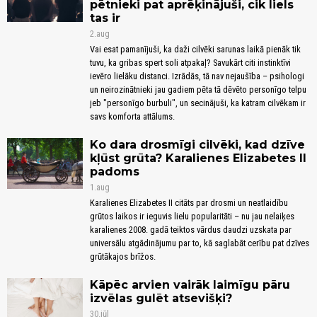
pētnieki pat aprēķinājuši, cik liels
tas ir
2.aug
Vai esat pamanījuši, ka daži cilvēki sarunas laikā pienāk tik
tuvu, ka gribas spert soli atpakaļ? Savukārt citi instinktīvi
ievēro lielāku distanci. Izrādās, tā nav nejaušība – psihologi
un neirozinātnieki jau gadiem pēta tā dēvēto personīgo telpu
jeb "personīgo burbuli", un secinājuši, ka katram cilvēkam ir
savs komforta attālums.
Ko dara drosmīgi cilvēki, kad dzīve
kļūst grūta? Karalienes Elizabetes II
padoms
1.aug
Karalienes Elizabetes II citāts par drosmi un neatlaidību
grūtos laikos ir ieguvis lielu popularitāti – nu jau nelaiķes
karalienes 2008. gadā teiktos vārdus daudzi uzskata par
universālu atgādinājumu par to, kā saglabāt cerību pat dzīves
grūtākajos brīžos.
Kāpēc arvien vairāk laimīgu pāru
izvēlas gulēt atsevišķi?
30.jūl