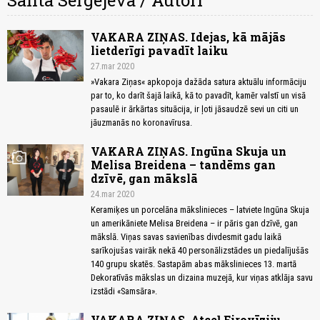
Santa Sergejeva / Autori
VAKARA ZIŅAS. Idejas, kā mājās
lietderīgi pavadīt laiku
27.mar 2020
»Vakara Ziņas« apkopoja dažāda satura aktuālu informāciju
par to, ko darīt šajā laikā, kā to pavadīt, kamēr valstī un visā
pasaulē ir ārkārtas situācija, ir ļoti jāsaudzē sevi un citi un
jāuzmanās no koronavīrusa.
VAKARA ZIŅAS. Ingūna Skuja un
photo_camera
Melisa Breidena – tandēms gan
dzīvē, gan mākslā
24.mar 2020
Keramiķes un porcelāna mākslinieces – latviete Ingūna Skuja
un amerikāniete Melisa Breidena – ir pāris gan dzīvē, gan
mākslā. Viņas savas savienības divdesmit gadu laikā
sarīkojušas vairāk nekā 40 personālizstādes un piedalījušās
140 grupu skatēs. Sastapām abas mākslinieces 13. martā
Dekoratīvās mākslas un dizaina muzejā, kur viņas atklāja savu
izstādi «Samsāra».
VAKARA ZIŅAS. Atceļ Eirovīziju,