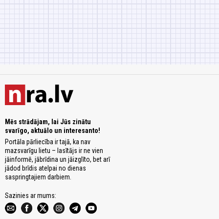
Mēs strādājam, lai Jūs zinātu
svarīgo, aktuālo un interesanto!
Portāla pārliecība ir tajā, ka nav
mazsvarīgu lietu – lasītājs ir ne vien
jāinformē, jābrīdina un jāizglīto, bet arī
jādod brīdis atelpai no dienas
saspringtajiem darbiem.
Sazinies ar mums: