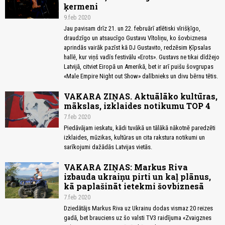
ķermeni
9.feb 2020
Jau pavisam drīz 21. un 22. februārī atlētiski vīrišķīgo,
draudzīgo un atsaucīgo Gustavu Vītoliņu, ko šovbiznesa
aprindās vairāk pazīst kā DJ Gustavito, redzēsim Ķīpsalas
hallē, kur viņš vadīs festivālu «Erots». Gustavs ne tikai dīdžejo
Latvijā, citviet Eiropā un Amerikā, bet ir arī puišu šovgrupas
«Male Empire Night out Show» dalībnieks un divu bērnu tētis.
VAKARA ZIŅAS. Aktuālāko kultūras,
mākslas, izklaides notikumu TOP 4
7.feb 2020
Piedāvājam ieskatu, kādi tuvākā un tālākā nākotnē paredzēti
izklaides, mūzikas, kultūras un cita rakstura notikumi un
sarīkojumi dažādās Latvijas vietās.
VAKARA ZIŅAS: Markus Riva
izbauda ukraiņu pirti un kaļ plānus,
kā paplašināt ietekmi šovbiznesā
7.feb 2020
Dziedātājs Markus Riva uz Ukrainu dodas vismaz 20 reizes
gadā, bet brauciens uz šo valsti TV3 raidījuma «Zvaigznes