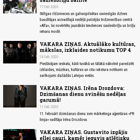
17.feb 2020
Stilīgas rīdzinieces un galvaspilsētas saviesīgās dzīves
baudītājas aizvadītajā nedēļā pulcējās tirdzniecības centrā
«Alfa», lai novērtētu jaunākās tendences saulesbriļļu un briļļu
ietvaru modē.
VAKARA ZIŅAS. Aktuālāko kultūras,
mākslas, izklaides notikumu TOP 4
14.feb 2020
Piedāvājam ieskatu, kādi tuvākā un tālākā nākotnē paredzēti
izklaides, mūzikas, kultūras un cita rakstura notikumi un
sarīkojumi dažādās Latvijas vietās.
VAKARA ZIŅAS. Irēna Drozdova:
Dzimšanas dienu svinēšu nedēļas
garumā!
11.feb 2020
11. februārī dzimšanas dienu svin mārketinga aģentūras «PR
linija» vadītāja Irēna Drozdova.
VAKARA ZIŅAS. Gustavito izgājis
ellei cauri, kamēr ieguvis atlētisku