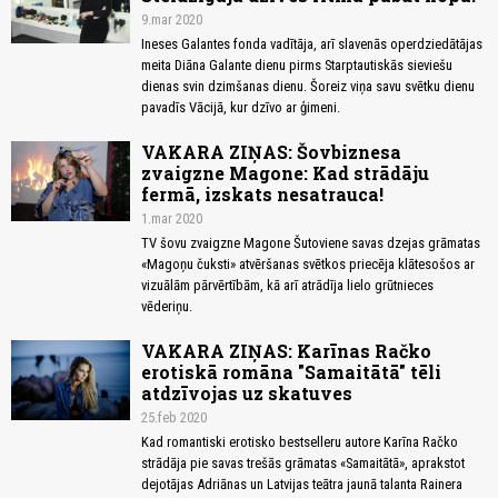
9.mar 2020
Ineses Galantes fonda vadītāja, arī slavenās operdziedātājas
meita Diāna Galante dienu pirms Starptautiskās sieviešu
dienas svin dzimšanas dienu. Šoreiz viņa savu svētku dienu
pavadīs Vācijā, kur dzīvo ar ģimeni.
VAKARA ZIŅAS: Šovbiznesa
zvaigzne Magone: Kad strādāju
fermā, izskats nesatrauca!
1.mar 2020
TV šovu zvaigzne Magone Šutoviene savas dzejas grāmatas
«Magoņu čuksti» atvēršanas svētkos priecēja klātesošos ar
vizuālām pārvērtībām, kā arī atrādīja lielo grūtnieces
vēderiņu.
VAKARA ZIŅAS: Karīnas Račko
erotiskā romāna "Samaitātā" tēli
atdzīvojas uz skatuves
25.feb 2020
Kad romantiski erotisko bestselleru autore Karīna Račko
strādāja pie savas trešās grāmatas «Samaitātā», aprakstot
dejotājas Adriānas un Latvijas teātra jaunā talanta Rainera