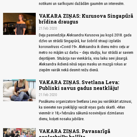
notikumi un sarīkojumi dažādām gaumēm un interesēm.
VAKARA ZIŅAS: Kurusova Singapūrā
brīdina draugus
21.feb 2020
Deju pasniedzēja Aleksandra Kurusova jau kopš 2018. gada
dzīvo un strādā Singapūrā, kur šobrīd strauji izplatās
koronavīruss «Covid-19». Aleksandra ik dienu mēro ceļu ar
metro no mājām uz darbu – deju studiju, kur strādā ar saviem
dejotājiem. Situācija nav vienkārša, visu laiku sevi jāsargā.
Aleksandra ikdienā nēsā sejas masku un mazgā rokas ar
ziepēm vairāk nekā desmit reižu dienā.
VAKARA ZIŅAS. Svetlana Leva:
Publiski savus gadus neatklāju!
21.feb 2020
Pasākumu organizatore Svetlana Leva jau vairākkārt atzinusi,
ka sievietei nav pieklājīgi vaicāt viņas gadu skaitli. «Man
vienmēr ir 18,» februāra sākumā nosvinējusi dzimšanas
dienu, koķeti nosaka jubilāre.
VAKARA ZIŅAS. Pavasarīgā
saulesbriļļu ballīte