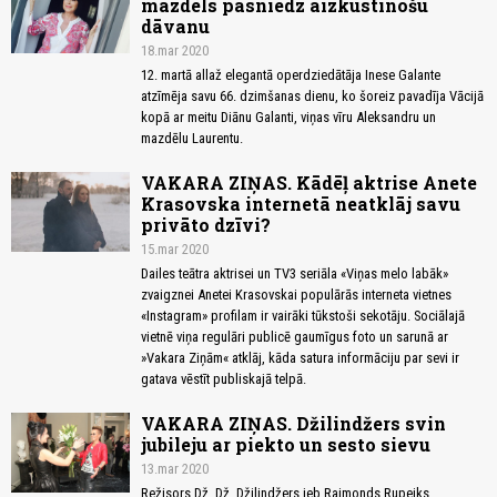
mazdēls pasniedz aizkustinošu
dāvanu
18.mar 2020
12. martā allaž elegantā operdziedātāja Inese Galante
atzīmēja savu 66. dzimšanas dienu, ko šoreiz pavadīja Vācijā
kopā ar meitu Diānu Galanti, viņas vīru Aleksandru un
mazdēlu Laurentu.
VAKARA ZIŅAS. Kādēļ aktrise Anete
Krasovska internetā neatklāj savu
privāto dzīvi?
15.mar 2020
Dailes teātra aktrisei un TV3 seriāla «Viņas melo labāk»
zvaigznei Anetei Krasovskai populārās interneta vietnes
«Instagram» profilam ir vairāki tūkstoši sekotāju. Sociālajā
vietnē viņa regulāri publicē gaumīgus foto un sarunā ar
»Vakara Ziņām« atklāj, kāda satura informāciju par sevi ir
gatava vēstīt publiskajā telpā.
VAKARA ZIŅAS. Džilindžers svin
jubileju ar piekto un sesto sievu
13.mar 2020
Režisors Dž. Dž. Džilindžers jeb Raimonds Rupeiks