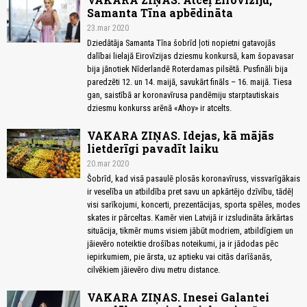
Samanta Tīna apbēdināta
23.mar 2020
Dziedātāja Samanta Tīna šobrīd ļoti nopietni gatavojās
dalībai lielajā Eirovīzijas dziesmu konkursā, kam šopavasar
bija jānotiek Nīderlandē Roterdamas pilsētā. Pusfināli bija
paredzēti 12. un 14. maijā, savukārt fināls – 16. maijā. Tiesa
gan, saistībā ar koronavīrusa pandēmiju starptautiskais
dziesmu konkurss arēnā «Ahoy» ir atcelts.
VAKARA ZIŅAS. Idejas, kā mājās
lietderīgi pavadīt laiku
20.mar 2020
Šobrīd, kad visā pasaulē plosās koronavīruss, vissvarīgākais
ir veselība un atbildība pret savu un apkārtējo dzīvību, tādēļ
visi sarīkojumi, koncerti, prezentācijas, sporta spēles, modes
skates ir pārceltas. Kamēr vien Latvijā ir izsludināta ārkārtas
situācija, tikmēr mums visiem jābūt modriem, atbildīgiem un
jāievēro noteiktie drošības noteikumi, ja ir jādodas pēc
iepirkumiem, pie ārsta, uz aptieku vai citās darīšanās,
cilvēkiem jāievēro divu metru distance.
VAKARA ZIŅAS. Inesei Galantei