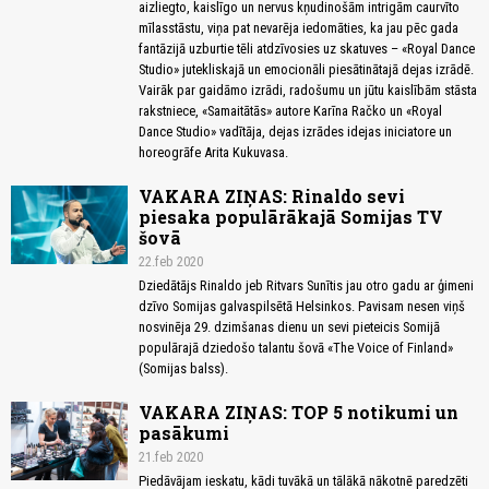
aizliegto, kaislīgo un nervus kņudinošām intrigām caurvīto
mīlasstāstu, viņa pat nevarēja iedomāties, ka jau pēc gada
fantāzijā uzburtie tēli atdzīvosies uz skatuves – «Royal Dance
Studio» jutekliskajā un emocionāli piesātinātajā dejas izrādē.
Vairāk par gaidāmo izrādi, radošumu un jūtu kaislībām stāsta
rakstniece, «Samaitātās» autore Karīna Račko un «Royal
Dance Studio» vadītāja, dejas izrādes idejas iniciatore un
horeogrāfe Arita Kukuvasa.
VAKARA ZIŅAS: Rinaldo sevi
piesaka populārākajā Somijas TV
šovā
22.feb 2020
Dziedātājs Rinaldo jeb Ritvars Sunītis jau otro gadu ar ģimeni
dzīvo Somijas galvaspilsētā Helsinkos. Pavisam nesen viņš
nosvinēja 29. dzimšanas dienu un sevi pieteicis Somijā
populārajā dziedošo talantu šovā «The Voice of Finland»
(Somijas balss).
VAKARA ZIŅAS: TOP 5 notikumi un
pasākumi
21.feb 2020
Piedāvājam ieskatu, kādi tuvākā un tālākā nākotnē paredzēti