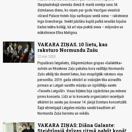
Starptautiskajā sieviešu dienā 8. martā svinēja savu 54.
dzimšanas dienu, ko viņam par godu Vecrīgas viesnīcā
«Grand Palace Hotel» bija sarīkojusi sestā sieva – rakstniece
Inga Grencberga. Sveikt jubilāru kuplā pulkā ieradās bijušie
Dailes teātra kolēģi, kā arī viņa piektā sieva – miljonāre un
māksliniece Elīna Maligina.
VAKARA ZIŅAS. 10 lietu, kas
raksturo Normundu Zušu
12.mar 2020
Populārais latgalietis, šlāgermūzikas grupas «Galaktika»
solists un Rēzeknes Zaļo pakalnu kora vadītājs Normunds
Zušs atklāj tās desmit lietas, kas visspilgtāk raksturo viņa
personību. 2019. gada oktobrī ar ovācijām tika aizvadīts
pirmais ar Latgali saistīto mūziķu un izpildītāju saiets
«Taiseits Latgolā!». Visas biļetes bija izpārdotas jau mēnesi
pirms koncerta. Līdz ar to koncerta organizatori iecerējuši
atkārtot šo saietu jau šovasar 14. jūnijā Dzintaru koncertzālē.
Šajā vērienīgajā Latgales mūziķu saietā baudīsim arī
Normunda Zuša harismu un vokālu.
VAKARA ZIŅAS: Diāna Galante:
Steidzīgajā dzīves ritmā pabūt kopā!