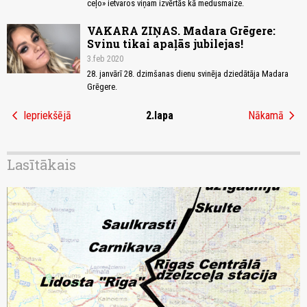
ceļo» ietvaros viņam izvērtās kā medusmaize.
VAKARA ZIŅAS. Madara Grēgere:
Svinu tikai apaļās jubilejas!
3.feb 2020
28. janvārī 28. dzimšanas dienu svinēja dziedātāja Madara
Grēgere.
chevron_left
chevron_right
Iepriekšējā
2.lapa
Nākamā
Lasītākais