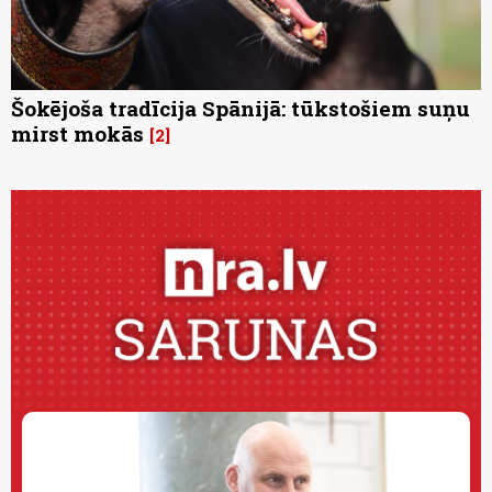
Šokējoša tradīcija Spānijā: tūkstošiem suņu
mirst mokās
2