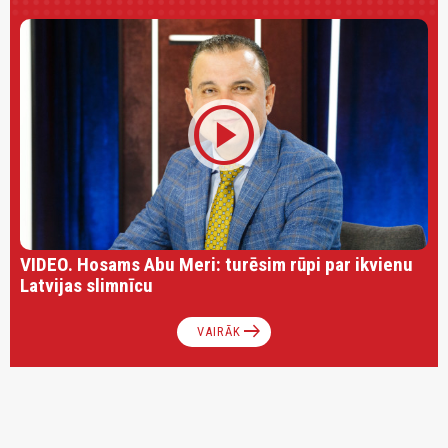
play_circle
VIDEO. Hosams Abu Meri: turēsim rūpi par ikvienu
Latvijas slimnīcu
arrow_right_alt
VAIRĀK