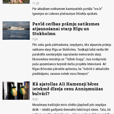
11.jūl
Par aktuāliem notikumiem kaimiņvalstīs portāla “nra.lv”
Igaunijas un Lietuvas plašsaziņas līdzekļu apskats.
Pavīd cerības prāmju satiksmes
atjaunošanai starp Rīgu un
Stokholmu
9.jūl
Pēc sešu gadu pārtraukuma, iespējams, tiks atjaunota prāmju
satiksme starp Rīgu un Stokholmu. Tuvākajā laikā varētu tikt
parakstīts savstarpējās saprašanās memorands starp
Ekonomikas ministriju un “Tallink Grupp”, kas nostiprinās
pušu apņemšanos turpināt darbu projekta īstenošanā. Arī
Rīgas Brīvostas pārvalde apliecina, ka “šobrīd ir aktualizēts
piedāvājums, sarunas notiek visos līmeņos”.
Kā ajatollas Ali Hameneji bēres
ietekmē dīzeļa cenu Anniņmuižas
bulvārī?
8.jūl
Musulmaņu tradīcijās miris cilvēks jāapbedī pēc iespējas
ātrāk – ideālā gadījumā diennakts laikā kopš nāves. Taču, kā