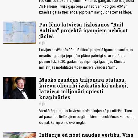
redzam, pastāv arī izņēmumi – Irānas garīgais līderis ajatolla
Ali Hameneji, kurš gāja bojā 28. februārī kopīgos ASV un
Izraēlas gaisa triecienos, joprojām nav guldīts zemes klēpī.
Par lēno latviešu tizlošanos “Rail
Baltica” projektā igauņiem nebūšot
jācieš
6.jūl
Latvijas kavēšanās “Rail Baltica” projektā Igaunijai sankcijas
neradīs. Igaunija joprojām plāno pabeigt savu maršruta
posmu līdz 2030. gadam, apstiprināja Igaunijas Klimata
ministrijas mobilitātes vicekanclers Sanders Salmu.
Masks zaudējis triljonāra statusu,
krievu oligarhi izskatās kā nabagi,
latviešu miljonāri spiesti
knapināties
5.jūl
Vienkāršs, parasts latviešu cilvēks kuļas kā pa nātrēm. Taču
arī pasaules lielākajiem bagātniekiem ir problēmas – nevajag
domāt, ka viņiem dzīve viegla.
Inflācija ēd nost naudas vērtību. Viss