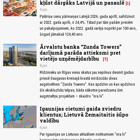
kļūst dārgāks Latvijā un pasaulē
1
9.jun
Patēriņa cenu pārmaiņas Latvijā 2026. gada aprīlī, salīdzinot
ar 2022. gada aprīli, ir 24,4%. Tātad par tām pašām precēm
un pakalpojumiem, ko 2022. gadā varēja nopirkt par 100 eiro,
šogad jāmaksā 124,40 eiro.
Ārvalstu banka “Zunda Towers”
darījumā parāda attieksmi pret
vietējo uzņēmējdarbību
7
8.jun
Rīdzinieku un Rīgas viesu skatus jau nepilnus desmit gadus
priecē Daugavas kreisajā krastā mirdzošās divas
augstceltnes “Zunda Towers”. Kas apdzīvo un kas apdzīvos
šīs ekskluzīvās telpas, kāda nākotne paredzama šim
augstceltņu projektam – skaidro “nra.lv”.
Igaunijas cietumi gaida zviedru
klientus; Lietuvā Žemaitaitis šūpo
valdību
6.jun
Par Igaunijas un Lietuvas aktuāliem notikumiem “nra.lv”