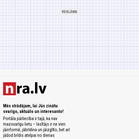
Mēs strādājam, lai Jūs zinātu
svarīgo, aktuālo un interesanto!
Portāla pārliecība ir tajā, ka nav
mazsvarīgu lietu – lasītājs ir ne vien
jāinformē, jābrīdina un jāizglīto, bet arī
jādod brīdis atelpai no dienas