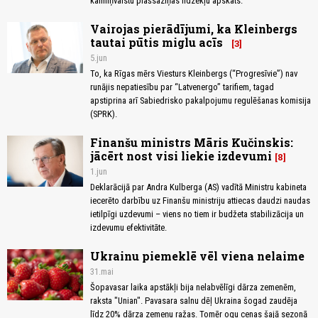
kaimiņvalstu plašsaziņas līdzekļu apskats.
Vairojas pierādījumi, ka Kleinbergs
tautai pūtis miglu acīs
3
5.jun
To, ka Rīgas mērs Viesturs Kleinbergs (“Progresīvie”) nav
runājis nepatiesību par “Latvenergo” tarifiem, tagad
apstiprina arī Sabiedrisko pakalpojumu regulēšanas komisija
(SPRK).
Finanšu ministrs Māris Kučinskis:
jācērt nost visi liekie izdevumi
8
1.jun
Deklarācijā par Andra Kulberga (AS) vadītā Ministru kabineta
iecerēto darbību uz Finanšu ministriju attiecas daudzi naudas
ietilpīgi uzdevumi – viens no tiem ir budžeta stabilizācija un
izdevumu efektivitāte.
Ukrainu piemeklē vēl viena nelaime
31.mai
Šopavasar laika apstākļi bija nelabvēlīgi dārza zemenēm,
raksta "Unian". Pavasara salnu dēļ Ukraina šogad zaudēja
līdz 20% dārza zemeņu ražas. Tomēr ogu cenas šajā sezonā