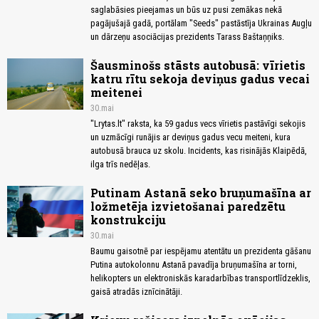
saglabāsies pieejamas un būs uz pusi zemākas nekā
pagājušajā gadā, portālam "Seeds" pastāstīja Ukrainas Augļu
un dārzeņu asociācijas prezidents Tarass Baštaņņiks.
Šausminošs stāsts autobusā: vīrietis
katru rītu sekoja deviņus gadus vecai
meitenei
30.mai
"Lrytas.lt" raksta, ka 59 gadus vecs vīrietis pastāvīgi sekojis
un uzmācīgi runājis ar deviņus gadus vecu meiteni, kura
autobusā brauca uz skolu. Incidents, kas risinājās Klaipēdā,
ilga trīs nedēļas.
Putinam Astanā seko bruņumašīna ar
ložmetēja izvietošanai paredzētu
konstrukciju
30.mai
Baumu gaisotnē par iespējamu atentātu un prezidenta gāšanu
Putina autokolonnu Astanā pavadīja bruņumašīna ar torni,
helikopters un elektroniskās karadarbības transportlīdzeklis,
gaisā atradās iznīcinātāji.