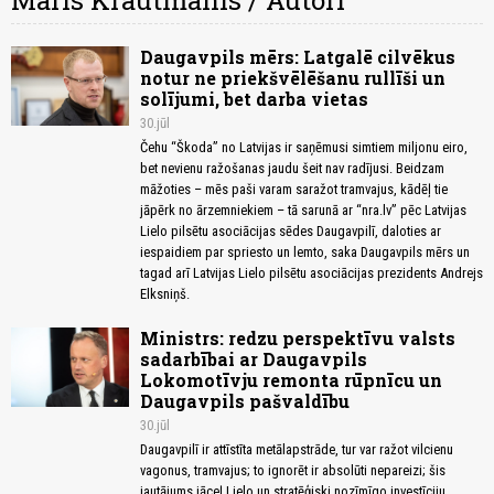
Māris Krautmanis / Autori
Daugavpils mērs: Latgalē cilvēkus
notur ne priekšvēlēšanu rullīši un
solījumi, bet darba vietas
30.jūl
Čehu “Škoda” no Latvijas ir saņēmusi simtiem miljonu eiro,
bet nevienu ražošanas jaudu šeit nav radījusi. Beidzam
māžoties – mēs paši varam saražot tramvajus, kādēļ tie
jāpērk no ārzemniekiem – tā sarunā ar “nra.lv” pēc Latvijas
Lielo pilsētu asociācijas sēdes Daugavpilī, daloties ar
iespaidiem par spriesto un lemto, saka Daugavpils mērs un
tagad arī Latvijas Lielo pilsētu asociācijas prezidents Andrejs
Elksniņš.
Ministrs: redzu perspektīvu valsts
sadarbībai ar Daugavpils
Lokomotīvju remonta rūpnīcu un
Daugavpils pašvaldību
30.jūl
Daugavpilī ir attīstīta metālapstrāde, tur var ražot vilcienu
vagonus, tramvajus; to ignorēt ir absolūti nepareizi; šis
jautājums jāceļ Lielo un stratēģiski nozīmīgo investīciju