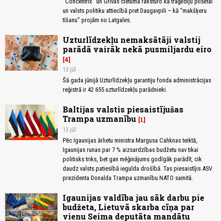
"Concentrix" un Grīvas cietuma raksturo kā traģēdiju pilsētai
un valsts politiku attiecībā pret Daugavpili – kā “makšķeru
tīšanu” projām no Latgales.
Uzturlīdzekļu nemaksātāji valstij
parādā vairāk nekā pusmiljardu eiro
4
13.jūl
Šā gada jūnijā Uzturlīdzekļu garantiju fonda administrācijas
reģistrā ir 42 655 uzturlīdzekļu parādnieki.
Baltijas valstis piesaistījušas
Trampa uzmanību
1
13.jūl
Pēc Igaunijas ārlietu ministra Margusa Cahknas teiktā,
Igaunijas runas par 7 % aizsardzības budžetu nav tikai
politisks triks, bet gan mēģinājums godīgāk parādīt, cik
daudz valsts patiesībā iegulda drošībā. Tas piesaistījis ASV
prezidenta Donalda Trampa uzmanību NATO samitā.
Igaunijas valdība jau sāk darbu pie
budžeta, Lietuvā skarba cīņa par
vienu Seima deputāta mandātu