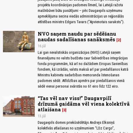
projektu koordinācijas padomes līmenī, lai Latvijā ražota
mašīnbūvei būtu pasūtījumi – pēc Daugavpils uzņēmumu
apmeklējuma secina viedās administrācijas un reģionālās
attīstības ministrs Edgars Tavars ("Apvienotais saraksts").
NVO saņem naudu par sēdēšanu
naudas sadalīšanas sanāksmēs
2
16.jūl
Lai gan nevalstiskās organizācijas (NVO) Latvijā saņem
finansējumu no valsts budžeta caur Sabiedrības integrācijas
fonda programmām, kā arī no dažādiem Eiropas Savienības
fondiem, kā izrādās, valsts maksā arī par piedalīšanos katrā
Ministru kabineta sadarbības memoranda īstenošanas
padomes sēdē. Atlīdzības apmērs par piedalīšanos vienā
sēdē vienai personai svārstās no 61 eiro līdz 122 eiro.
“Tas vēl nav viss!” Daugavpilī
drīzumā gaidāma vēl viena kolektīvā
atlaišana
3
13.jūl
Daugavpils domes priekšsēdētājs Andrejs Elksniņš
kolektīvās atlaišanas no uzņēmumiem “LDz Cargo”,