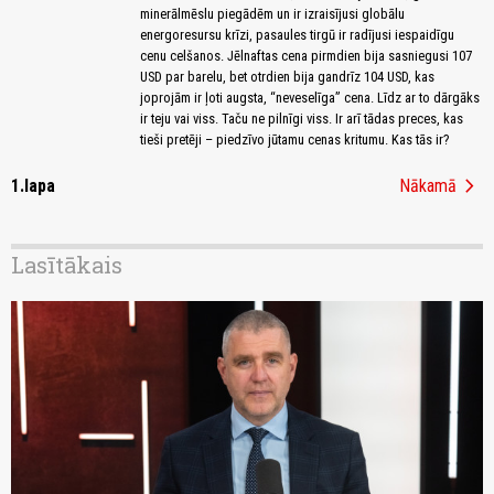
minerālmēslu piegādēm un ir izraisījusi globālu
energoresursu krīzi, pasaules tirgū ir radījusi iespaidīgu
cenu celšanos. Jēlnaftas cena pirmdien bija sasniegusi 107
USD par barelu, bet otrdien bija gandrīz 104 USD, kas
joprojām ir ļoti augsta, “neveselīga” cena. Līdz ar to dārgāks
ir teju vai viss. Taču ne pilnīgi viss. Ir arī tādas preces, kas
tieši pretēji – piedzīvo jūtamu cenas kritumu. Kas tās ir?
chevron_right
1.lapa
Nākamā
Lasītākais