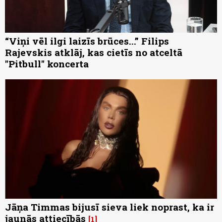
“Viņi vēl ilgi laizīs brūces...” Filips
Rajevskis atklāj, kas cietīs no atceltā
"Pitbull" koncerta
Jāņa Timmas bijusī sieva liek noprast, ka ir
jaunās attiecībās
1