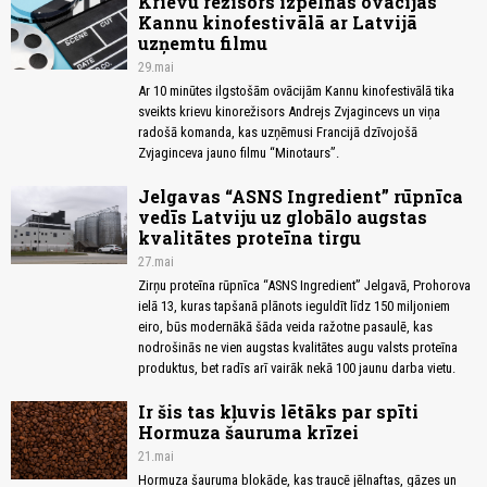
Krievu režisors izpelnās ovācijas
Kannu kinofestivālā ar Latvijā
uzņemtu filmu
29.mai
Ar 10 minūtes ilgstošām ovācijām Kannu kinofestivālā tika
sveikts krievu kinorežisors Andrejs Zvjagincevs un viņa
radošā komanda, kas uzņēmusi Francijā dzīvojošā
Zvjaginceva jauno filmu “Minotaurs”.
Jelgavas “ASNS Ingredient” rūpnīca
vedīs Latviju uz globālo augstas
kvalitātes proteīna tirgu
27.mai
Zirņu proteīna rūpnīca “ASNS Ingredient” Jelgavā, Prohorova
ielā 13, kuras tapšanā plānots ieguldīt līdz 150 miljoniem
eiro, būs modernākā šāda veida ražotne pasaulē, kas
nodrošinās ne vien augstas kvalitātes augu valsts proteīna
produktus, bet radīs arī vairāk nekā 100 jaunu darba vietu.
Ir šis tas kļuvis lētāks par spīti
Hormuza šauruma krīzei
21.mai
Hormuza šauruma blokāde, kas traucē jēlnaftas, gāzes un