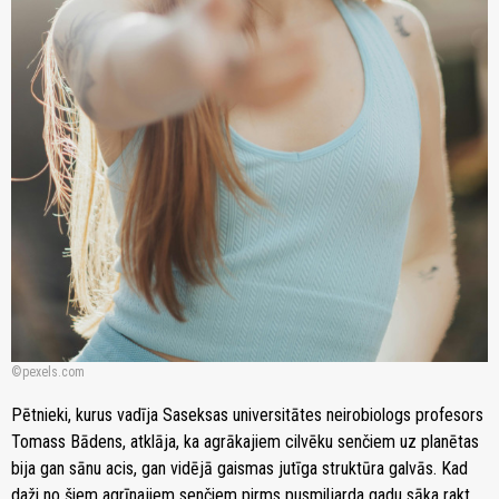
pexels.com
Pētnieki, kurus vadīja Saseksas universitātes neirobiologs profesors
Tomass Bādens, atklāja, ka agrākajiem cilvēku senčiem uz planētas
bija gan sānu acis, gan vidējā gaismas jutīga struktūra galvās. Kad
daži no šiem agrīnajiem senčiem pirms pusmiljarda gadu sāka rakt