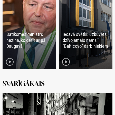
Satiksmes ministrs
Iecavā svētki: uzbūvēts
nezina, ko darīt ar pāli
dzīvojamais nams
Daugavā
"Balticovo" darbiniekiem
play_circle
play_circle
SVARĪGĀKAIS