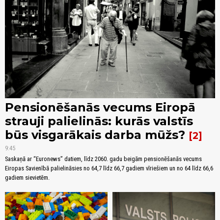
Pensionēšanās vecums Eiropā
strauji palielinās: kurās valstīs
būs visgarākais darba mūžs?
2
9:45
Saskaņā ar “Euronews” datiem, līdz 2060. gadu beigām pensionēšanās vecums
Eiropas Savienībā palielināsies no 64,7 līdz 66,7 gadiem vīriešiem un no 64 līdz 66,6
gadiem sievietēm.