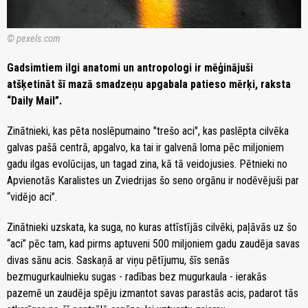
© pexels.com
Gadsimtiem ilgi anatomi un antropologi ir mēģinājuši
atšķetināt šī mazā smadzeņu apgabala patieso mērķi, raksta
“Daily Mail”.
Zinātnieki, kas pēta noslēpumaino "trešo aci", kas paslēpta cilvēka
galvas pašā centrā, apgalvo, ka tai ir galvenā loma pēc miljoniem
gadu ilgas evolūcijas, un tagad zina, kā tā veidojusies. Pētnieki no
Apvienotās Karalistes un Zviedrijas šo seno orgānu ir nodēvējuši par
“vidējo aci”.
Zinātnieki uzskata, ka suga, no kuras attīstījās cilvēki, paļāvās uz šo
“aci” pēc tam, kad pirms aptuveni 500 miljoniem gadu zaudēja savas
divas sānu acis. Saskaņā ar viņu pētījumu, šīs senās
bezmugurkaulnieku sugas - radības bez mugurkaula - ierakās
pazemē un zaudēja spēju izmantot savas parastās acis, padarot tās