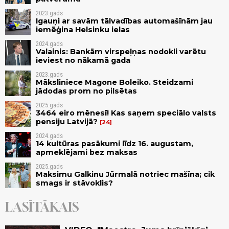
2023.gads
Igauņi ar savām tālvadības automašīnām jau
iemēģina Helsinku ielas
2024.gads
Valainis: Bankām virspeļņas nodokli varētu
ieviest no nākamā gada
2023.gads
Māksliniece Magone Boleiko. Steidzami
jādodas prom no pilsētas
2025.gads
3464 eiro mēnesī! Kas saņem speciālo valsts
pensiju Latvijā?
24
2024.gads
14 kultūras pasākumi līdz 16. augustam,
apmeklējami bez maksas
2025.gads
Maksimu Galkinu Jūrmalā notriec mašīna; cik
smags ir stāvoklis?
LASĪTĀKAIS