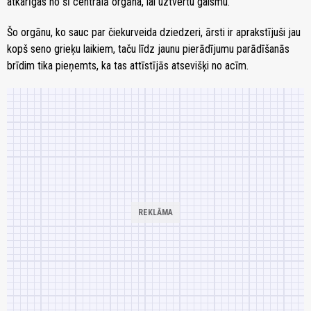
atkarīgas no šī centrālā orgāna, lai uztvertu gaismu.
Šo orgānu, ko sauc par čiekurveida dziedzeri, ārsti ir aprakstījuši jau
kopš seno grieķu laikiem, taču līdz jaunu pierādījumu parādīšanās
brīdim tika pieņemts, ka tas attīstījās atsevišķi no acīm.