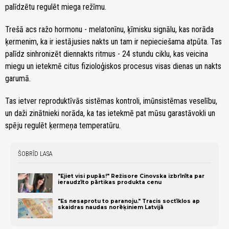
palīdzētu regulēt miega režīmu.
Trešā acs ražo hormonu - melatonīnu, ķīmisku signālu, kas norāda
ķermenim, ka ir iestājusies nakts un tam ir nepieciešama atpūta. Tas
palīdz sinhronizēt diennakts ritmus - 24 stundu ciklu, kas veicina
miegu un ietekmē citus fizioloģiskos procesus visas dienas un nakts
garumā.
Tas ietver reproduktīvās sistēmas kontroli, imūnsistēmas veselību,
un daži zinātnieki norāda, ka tas ietekmē pat mūsu garastāvokli un
spēju regulēt ķermeņa temperatūru.
ŠOBRĪD LASA
"Ejiet visi pupās!" Režisore Cinovska izbrīnīta par
ieraudzīto pārtikas produkta cenu
"Es nesaprotu to paranoju." Tracis soctīklos ap
skaidras naudas norēķiniem Latvijā