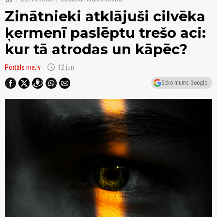
Zinātnieki atklājuši cilvēka
ķermenī paslēptu trešo aci:
kur tā atrodas un kāpēc?
schedule
Portāls nra.lv
12.jun
Seko mums Google