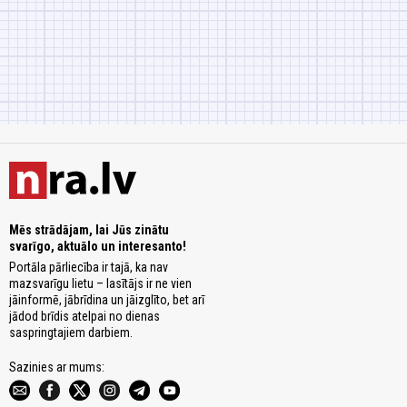
Mēs strādājam, lai Jūs zinātu
svarīgo, aktuālo un interesanto!
Portāla pārliecība ir tajā, ka nav
mazsvarīgu lietu – lasītājs ir ne vien
jāinformē, jābrīdina un jāizglīto, bet arī
jādod brīdis atelpai no dienas
saspringtajiem darbiem.
Sazinies ar mums: