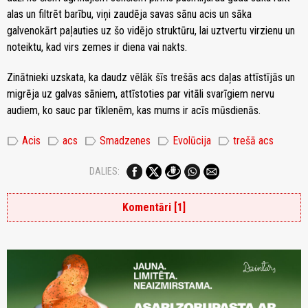
alas un filtrēt barību, viņi zaudēja savas sānu acis un sāka
galvenokārt paļauties uz šo vidējo struktūru, lai uztvertu virzienu un
noteiktu, kad virs zemes ir diena vai nakts.
Zinātnieki uzskata, ka daudz vēlāk šīs trešās acs daļas attīstījās un
migrēja uz galvas sāniem, attīstoties par vitāli svarīgiem nervu
audiem, ko sauc par tīklenēm, kas mums ir acīs mūsdienās.
label
label
label
label
label
Acis
acs
Smadzenes
Evolūcija
trešā acs
DALIES:
Komentāri [1]