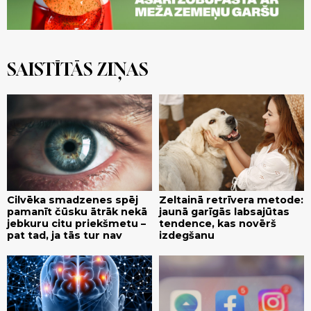
SAISTĪTĀS ZIŅAS
Cilvēka smadzenes spēj
Zeltainā retrīvera metode:
pamanīt čūsku ātrāk nekā
jaunā garīgās labsajūtas
jebkuru citu priekšmetu –
tendence, kas novērš
pat tad, ja tās tur nav
izdegšanu