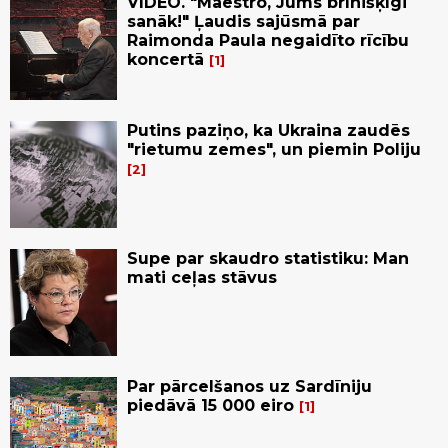
VIDEO. "Maestro, Jums brīnišķīgi
sanāk!" Ļaudis sajūsmā par
Raimonda Paula negaidīto rīcību
koncertā
1
Putins paziņo, ka Ukraina zaudēs
"rietumu zemes", un piemin Poliju
2
Supe par skaudro statistiku: Man
mati ceļas stāvus
Par pārcelšanos uz Sardīniju
piedāvā 15 000 eiro
1