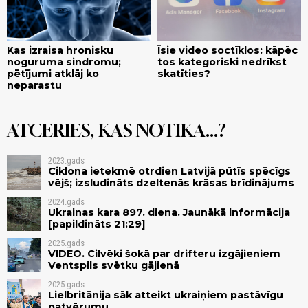
Kas izraisa hronisku
Īsie video soctīklos: kāpēc
noguruma sindromu;
tos kategoriski nedrīkst
pētījumi atklāj ko
skatīties?
neparastu
ATCERIES, KAS NOTIKA...?
2023.gads
Ciklona ietekmē otrdien Latvijā pūtīs spēcīgs
vējš; izsludināts dzeltenās krāsas brīdinājums
2024.gads
Ukrainas kara 897. diena. Jaunākā informācija
[papildināts 21:29]
2025.gads
VIDEO. Cilvēki šokā par drifteru izgājieniem
Ventspils svētku gājienā
2025.gads
Lielbritānija sāk atteikt ukraiņiem pastāvīgu
patvērumu