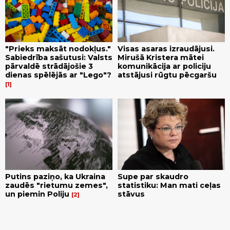
"Prieks maksāt nodokļus."
Visas asaras izraudājusi.
Sabiedrība sašutusi: Valsts
Mirušā Kristera mātei
pārvaldē strādājošie 3
komunikācija ar policiju
dienas spēlējās ar "Lego"?
atstājusi rūgtu pēcgaršu
1
Putins paziņo, ka Ukraina
Supe par skaudro
zaudēs "rietumu zemes",
statistiku: Man mati ceļas
un piemin Poliju
stāvus
2