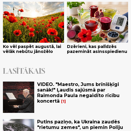
Ko vēl paspēt augustā, lai
Dzērieni, kas palīdzēs
vēlāk nebūtu jānožēlo
pazemināt asinsspiedienu
LASĪTĀKAIS
VIDEO. "Maestro, Jums brīnišķīgi
sanāk!" Ļaudis sajūsmā par
Raimonda Paula negaidīto rīcību
koncertā
1
Putins paziņo, ka Ukraina zaudēs
"rietumu zemes", un piemin Poliju