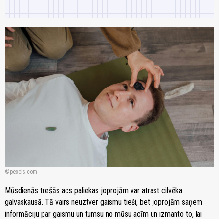
pexels.com
Mūsdienās trešās acs paliekas joprojām var atrast cilvēka
galvaskausā. Tā vairs neuztver gaismu tieši, bet joprojām saņem
informāciju par gaismu un tumsu no mūsu acīm un izmanto to, lai