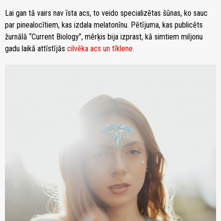
Lai gan tā vairs nav īsta acs, to veido specializētas šūnas, ko sauc
par pinealocītiem, kas izdala melatonīnu. Pētījuma, kas publicēts
žurnālā “Current Biology”, mērķis bija izprast, kā simtiem miljonu
gadu laikā attīstījās
cilvēka acs un tīklene.