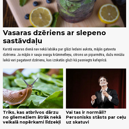
Vasaras dzēriens ar slepeno
sastāvdaļu
Karstā vasaras dienā nav nekā labāka par glāzi ledaini auksta, mājās gatavota
dzēriena. Ja mājās ir sauja svaigu krūmmelleņu, citrons un piparmētra, dažu minūšu
laikā vari pagatavot dzērienu, kas izskatās gluži kā pasniegts kafejnīcā.
Triks, kas atbrīvos dārzu
Vai tas ir normāli?
no gliemežiem ātrāk nekā
Personisks stāsts par ceļu
veikalā nopērkami līdzekļi
uz skatuvi