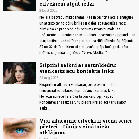
cilvēkiem atgūt redzi
21.okt 2025
Neliela bezvadu mikroshēma, kas implantēta acs aizmugurē
un augsto tehnoloģiju brilles ir daļēji atjaunojušas redzi
cilvēkiem ar progresējošu vecuma izraisītu makulas
deģenerāciju. Stenfordas Medicīnas universitātes pētnieku un
starptautisku sadarbības partneru vadītā klīniskajā pētījumā
27 no 32 dalībniekiem bija atguvuši spēju lasīt gadu pēc
ierīces saņemšanas, vēsta “News Medical”.
Stiprini saikni ar sarunbiedru:
vienkāršs acu kontakta triks
23.aug 2025
Eksperte ir atklājusi vienkāršu, bet efektīvu metodi
emocionālās saiknes stiprināšanai sarunas laikā.
Neirozinātniece Tara Svārta paskaidroja, kāpēc
koncentrēšanās uz sarunu biedra kreiso aci var uzlabot
saikni.
Visi zilacainie cilvēki ir viena senča
pēcteči - Dānijas zinātnieku
atklājums