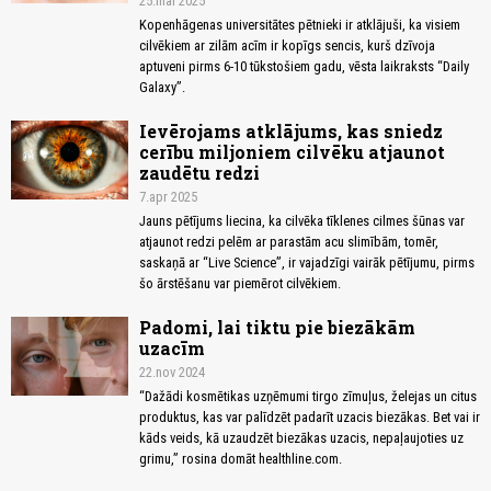
25.mai 2025
Kopenhāgenas universitātes pētnieki ir atklājuši, ka visiem
cilvēkiem ar zilām acīm ir kopīgs sencis, kurš dzīvoja
aptuveni pirms 6-10 tūkstošiem gadu, vēsta laikraksts “Daily
Galaxy”.
Ievērojams atklājums, kas sniedz
cerību miljoniem cilvēku atjaunot
zaudētu redzi
7.apr 2025
Jauns pētījums liecina, ka cilvēka tīklenes cilmes šūnas var
atjaunot redzi pelēm ar parastām acu slimībām, tomēr,
saskaņā ar “Live Science”, ir vajadzīgi vairāk pētījumu, pirms
šo ārstēšanu var piemērot cilvēkiem.
Padomi, lai tiktu pie biezākām
uzacīm
22.nov 2024
“Dažādi kosmētikas uzņēmumi tirgo zīmuļus, želejas un citus
produktus, kas var palīdzēt padarīt uzacis biezākas. Bet vai ir
kāds veids, kā uzaudzēt biezākas uzacis, nepaļaujoties uz
grimu,” rosina domāt healthline.com.