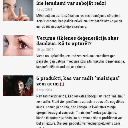
Šie ieradumi var sabojāt redzi
7.aug 2024
Mēs runājam par biežākajiem redzes traucējumu cēloņiem.
Acis ir orgāns, kas palīdz cilvēkiem uzzināt daudz ko jaunu
un redzēt visu apkārtējo skaistumu.
Vecuma tīklenes deģenerācija skar
daudzus. Kā to apturēt?
10.apr 2024
Viens no izplatītākajiem redzes zuduma iemesliem gan
pasaulē, gan Latvijā ir vecuma izraisīta mākulas deģenerācija,
kas neārstēta draud pat ar aklumu.
6 produkti, kas var radīt "maisiņus"
zem acīm
1
8.sep 2023
Neviens nav priecīgs, kad ieskatās spogulī un redz "maisiņu"
zem acīm. Bieži vien pietūkums ap acīm rodas pēc negulētas
nakts. Tomēr, ja no rīta, pēc kārtīga un kvalitatīva miega,
spogulī ieraugtat zem acīm "maisiņus" rodas jautājums,
kāpēc tā notics? Izrādās, ka pie vainas šādai problēmai var
būt arī uzturs. Šie seši produkti var vecināt pietūkumu zem