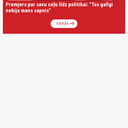
Premjers par savu ceļu līdz politikai: "Tas galīgi
nebija mans sapnis"
arrow_right_alt
VAIRĀK