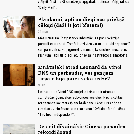
atšķetināt šī mazā smadzeņu apgabala patieso mērķi, raksta
“Daily Mail”.
Plankumi, apļi un diegi acu priekšā:
cēloņi (daži ir ļoti bīstami)
21.mar
Mēs uztveram līdz pat 95% informācijas par apkārtējo
pasauli caur redzi. Tomēr bieži vien varam burtiski nepamanīt
vai, pareizāk sakot, ignorēt izmaiņas, kas notiek mūsu acīs.
Plankumi, apļi un diegi acu priekšā ir satraucošs simptoms.
Zinātnieki atrod Leonard da Vinči
DNS un pārbaudīs, vai ģēnijam
tiešām bija pārcilvēka redze?
9.jan
Leonardo da Vinči DNS projekta ietvaros ir atrastas
atbilstošas ​​ģenētiskās sekvences vēstulēs, kas rakstītas
renesanses meistara tālam brālēnam. Tāpat DNS pēdas
atrastas uz zīmējuma ar nosaukumu "Svētais bērns", vēsta
“The Irish Independent”.
Desmit dīvainākie Ginesa pasaules
rekordi šogad