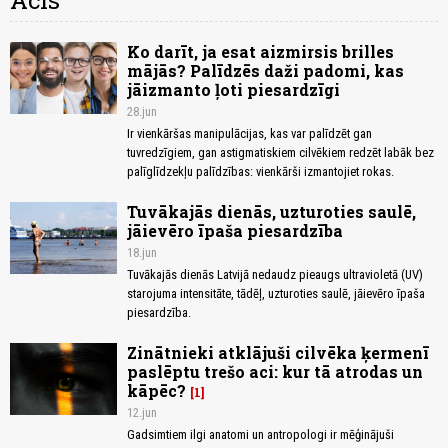
Acis
Ko darīt, ja esat aizmirsis brilles
mājās? Palīdzēs daži padomi, kas
jāizmanto ļoti piesardzīgi
28.jun
Ir vienkāršas manipulācijas, kas var palīdzēt gan
tuvredzīgiem, gan astigmatiskiem cilvēkiem redzēt labāk bez
palīglīdzekļu palīdzības: vienkārši izmantojiet rokas.
Tuvākajās dienās, uzturoties saulē,
jāievēro īpaša piesardzība
18.jun
Tuvākajās dienās Latvijā nedaudz pieaugs ultravioletā (UV)
starojuma intensitāte, tādēļ, uzturoties saulē, jāievēro īpaša
piesardzība.
Zinātnieki atklājuši cilvēka ķermenī
paslēptu trešo aci: kur tā atrodas un
kāpēc?
1
12.jun
Gadsimtiem ilgi anatomi un antropologi ir mēģinājuši