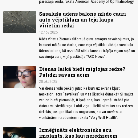
pareizajā veidā, raksta American Academy of Ophthalmology.
Sasaluša ūdens balons izlido cauri
auto vējstiklam un teju laupa
vīrietim redzi
12.nov 2025
Kāds vīrietis Ziemeļkalifornijā guva smagus savainojumus, jo
braucot mājās no darba, caur viņa vējstiklu izlidoja sasaluša
ūdens balons, kā rezultātā stikla lauskas trāpīja viņam sejā un
savainoja acis, viņš pastāstīja “ABC News”.
Dienas laikā bieži miglojas redze?
Palīdzi savām acīm
28.okt 2025
Vai dienas vidū pēkšņi jūtat, ka burti uz ekrāna kļūst
neskaidri, acis “savelkas” un viss šķiet kā dūmakā? Šī sajūta
var ļoti bieži piemeklēt, it īpaši tos, kas ilgstoši strādā pie
datora vai viedtālruņa. Labā ziņa – lielākoties tas nav redzes
defekts, bet gan tikai acu nogurums, ko var novērst ar
vienkāršiem ieradumiem, raksta “Very Well Health”.
Izmēģināts elektronisks acu
implants, kas ļauj neredzīgiem