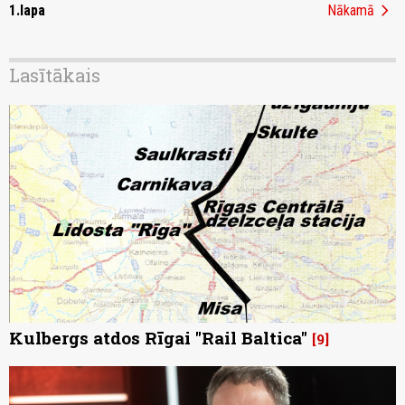
chevron_right
1.lapa
Nākamā
Lasītākais
Kulbergs atdos Rīgai "Rail Baltica"
9