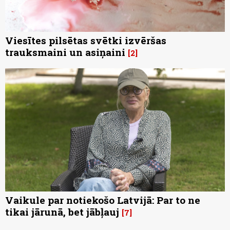
Viesītes pilsētas svētki izvēršas
trauksmaini un asiņaini
2
Vaikule par notiekošo Latvijā: Par to ne
tikai jārunā, bet jābļauj
7