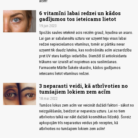
acīm!
6 vitamīni labai redzei un kādos
gadījumos tos ieteicams lietot
19.jun 2023
Spožās saules ietekmē acis reizēm grauž, kņudina un asaro.
Lai gan ar sabalansētu uzturu var uzņemt teju visus labai
redzei nepieciešamos vitamīnus, tomēr ar pārtiku nevar
uzņemt tik daudz luteīna, kas nodrošinātu acīm aizsardzību
pret UV staru kaitīgo iedarbību. Diemžēl šī antioksidanta
trūkums var izraisīt arī nopietnas acu saslimšanas.
Farmaceite Mārīte Šukele skaidro, kādos gadījumos
ieteicams lietot vitamīnus redzei.
3 neparasti veidi, kā atbrīvoties no
tumšajiem lokiem zem acīm
18.mai 2022
Tumšos lokus zem acīm var veicināt dažādi faktori - sākot no
neizgulēšanās, beidzot ar nepareizu uzturu. Lai no tiem
atbrīvotos talkā var nākt dažādi kosmētikas līdzekļi. Šoreiz
apkopojām trīs neparastus veidus jeb receptes, kā
atbrīvoties no tumšajiem lokiem zem acīm!