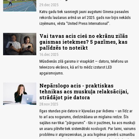
29.dec 2025
Katru gadu tiek sasniegti jauni augstumi Ginesa pasaules
rekordu laušanas arēnā un arī 2025. gads nav bijis nekāds
izņēmums, vēsta “United Press International”.
Vai tavas acis cieš no ekrānu zilās
gaismas ietekmes? 5 pazīmes, kas
palīdzēs to noteikt
16.dec 2025
Mūsdienās zilā gaisma ir visapkārt — datoru, telefonu un
televizoru ekrānos, kā arī to mēdz izstarot LED
apgaismojums.
Nepārslogo acis - praktiskas
tehnikas acs muskuļa relaksācijai,
strādājot pie datora
28.nov 2025
Ilgas stundas pie datora ir kļuvušas par ikdienu – un līdz ar
to arī acu nogurums, dedzināšana un miglaina redze. Šīs
sajūtas nav tikai “pārgurums” - tās ir pazīmes, ka acs muskuļi
un asaru plēvīte tiek sistemātiski noslogoti. Par laimi, vairums
problēmu ir atgriezeniskas, ja acu higiēnai pievērš uzmanību