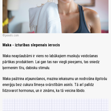
pexels.com
Maka - izturības slepenais ierocis
Maka neapšaubāmi ir viens no labākajiem muskuļu veidošanas
pārtikas produktiem. Lai gan tas nav viegli pieejams, tas sniedz
ķermenim tīru, dabisku stimulu.
Maka paātrina atjaunošanos, mazina iekaisumu un nodrošina ilgstošu
enerģiju bez cukura līmeņa svārstībām asinīs. Tā arī palīdz
līdzsvarot hormonus, un ir zināms, ka tā veicina libido.