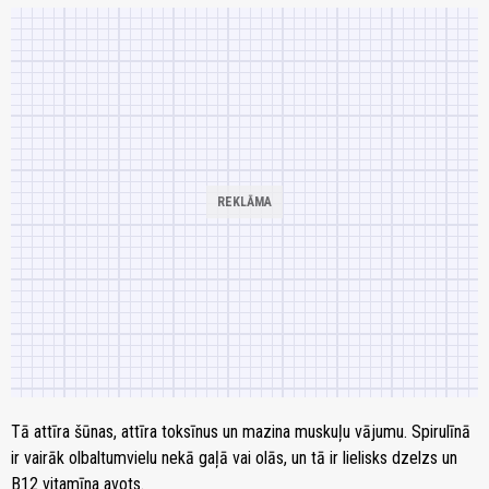
Tā attīra šūnas, attīra toksīnus un mazina muskuļu vājumu. Spirulīnā
ir vairāk olbaltumvielu nekā gaļā vai olās, un tā ir lielisks dzelzs un
B12 vitamīna avots.