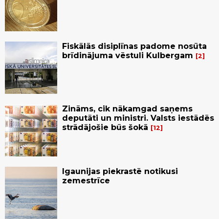
Fiskālās disiplīnas padome nosūta
brīdinājuma vēstuli Kulbergam
2
Zināms, cik nākamgad saņems
deputāti un ministri. Valsts iestādēs
strādājošie būs šokā
12
Igaunijas piekrastē notikusi
zemestrīce