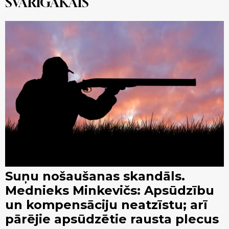
SVARĪGĀKAIS
Suņu nošaušanas skandāls.
Mednieks Minkevičs: Apsūdzību
un kompensāciju neatzīstu; arī
pārējie apsūdzētie rausta plecus