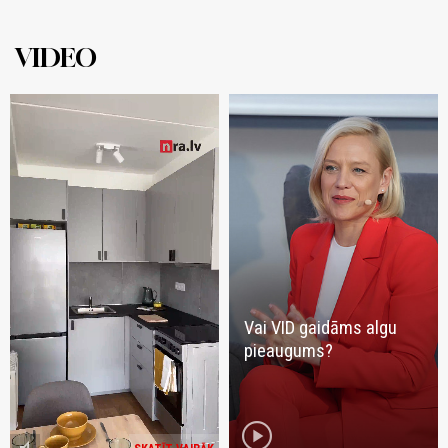
VIDEO
Vai VID gaidāms algu
pieaugums?
play_circle