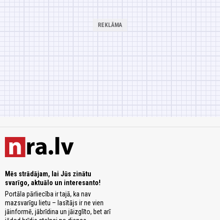
Mēs strādājam, lai Jūs zinātu
svarīgo, aktuālo un interesanto!
Portāla pārliecība ir tajā, ka nav
mazsvarīgu lietu – lasītājs ir ne vien
jāinformē, jābrīdina un jāizglīto, bet arī