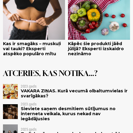
Kas ir smagāks – muskuļi
Kāpēc šie produkti jāēd
vai tauki? Eksperti
jūlijā? Eksperti izskaidro
atspēko populāro mītu
nezināmo
ATCERIES, KAS NOTIKA...?
2023.gads
VAKARA ZIŅAS. Kurā vecumā olbaltumvielas ir
svarīgākas?
2023.gads
Sieviete saņem desmitiem sūtījumus no
interneta veikala, kurus nekad nav
iegādājusies
2025.gads