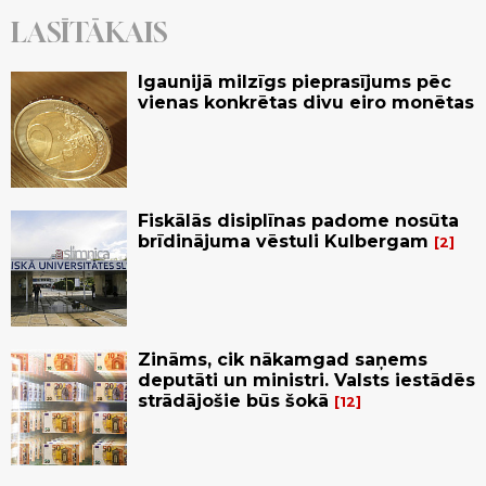
LASĪTĀKAIS
Igaunijā milzīgs pieprasījums pēc
vienas konkrētas divu eiro monētas
Fiskālās disiplīnas padome nosūta
brīdinājuma vēstuli Kulbergam
2
Zināms, cik nākamgad saņems
deputāti un ministri. Valsts iestādēs
strādājošie būs šokā
12