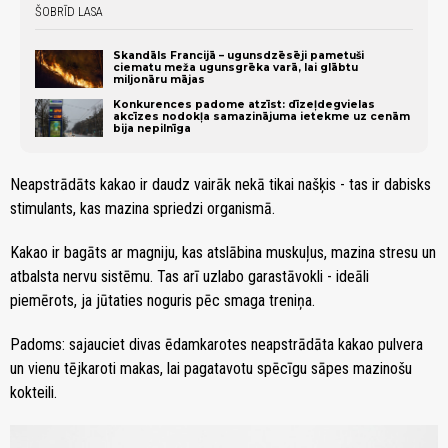
ŠOBRĪD LASA
Skandāls Francijā – ugunsdzēsēji pametuši
ciematu meža ugunsgrēka varā, lai glābtu
miljonāru mājas
Konkurences padome atzīst: dīzeļdegvielas
akcīzes nodokļa samazinājuma ietekme uz cenām
bija nepilnīga
Neapstrādāts kakao ir daudz vairāk nekā tikai našķis - tas ir dabisks
stimulants, kas mazina spriedzi organismā.
Kakao ir bagāts ar magniju, kas atslābina muskuļus, mazina stresu un
atbalsta nervu sistēmu. Tas arī uzlabo garastāvokli - ideāli
piemērots, ja jūtaties noguris pēc smaga treniņa.
Padoms: sajauciet divas ēdamkarotes neapstrādāta kakao pulvera
un vienu tējkaroti makas, lai pagatavotu spēcīgu sāpes mazinošu
kokteili.