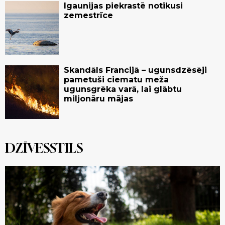
Igaunijas piekrastē notikusi
zemestrīce
Skandāls Francijā – ugunsdzēsēji
pametuši ciematu meža
ugunsgrēka varā, lai glābtu
miljonāru mājas
DZĪVESSTILS