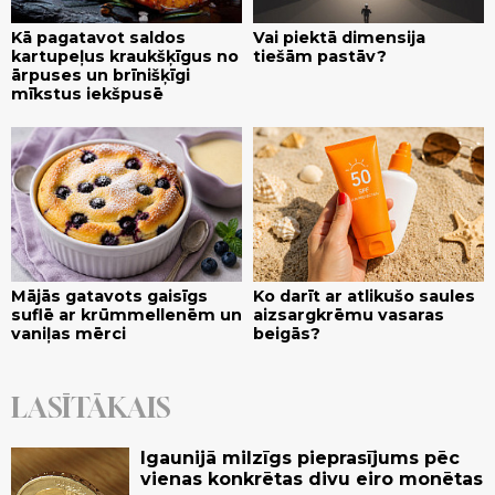
Kā pagatavot saldos
Vai piektā dimensija
kartupeļus kraukšķīgus no
tiešām pastāv?
ārpuses un brīnišķīgi
mīkstus iekšpusē
Mājās gatavots gaisīgs
Ko darīt ar atlikušo saules
suflē ar krūmmellenēm un
aizsargkrēmu vasaras
vaniļas mērci
beigās?
LASĪTĀKAIS
Igaunijā milzīgs pieprasījums pēc
vienas konkrētas divu eiro monētas