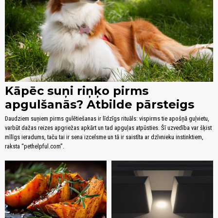
Kāpēc suņi riņķo pirms
apgulšanās? Atbilde pārsteigs
Daudziem suņiem pirms gulētiešanas ir līdzīgs rituāls: vispirms tie apošņā guļvietu,
varbūt dažas reizes apgriežas apkārt un tad apguļas atpūsties. Šī uzvedība var šķist
mīlīgs ieradums, taču tai ir sena izcelsme un tā ir saistīta ar dzīvnieku instinktiem,
raksta “pethelpful.com”.