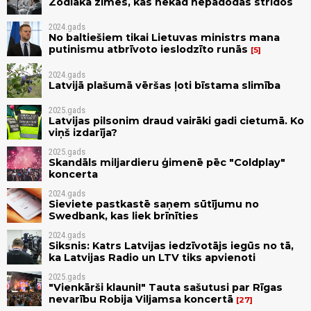
Zodiaka zīmes, kas nekad nepadodas strīdos
2024.gads
No baltiešiem tikai Lietuvas ministrs mana
putinismu atbrīvoto ieslodzīto runās
5
2024.gads
Latvijā plašumā vēršas ļoti bīstama slimība
2025.gads
Latvijas pilsonim draud vairāki gadi cietumā. Ko
viņš izdarīja?
2025.gads
Skandāls miljardieru ģimenē pēc "Coldplay"
koncerta
2024.gads
Sieviete pastkastē saņem sūtījumu no
Swedbank, kas liek brīnīties
2024.gads
Siksnis: Katrs Latvijas iedzīvotājs iegūs no tā,
ka Latvijas Radio un LTV tiks apvienoti
2025.gads
"Vienkārši klauni!" Tauta sašutusi par Rīgas
nevarību Robija Viljamsa koncertā
27