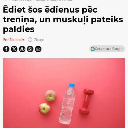
Ēdiet šos ēdienus pēc
treniņa, un muskuļi pateiks
paldies
schedule
Portāls nra.lv
26.apr
Seko mums Google