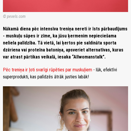
© pexels.com
Nākamā diena pēc intensīva treniņa nereti ir īsts pārbaudījums
- muskuļu sāpes ir zīme, ka jūsu ķermenim nepieciešama
neliela palīdzība. Tā vietā, lai ķertos pie saldināta sporta
dzēriena vai proteīna batoniņa, apsveriet alternatīvas, kuras
var atrast pārtikas veikalā, iesaka “Allwomanstalk”.
Pēc treniņa ir ļoti svarīgi rūpēties par muskuļiem
- lūk, efektīvi
superprodukti, kas palīdzēs ātrāk justies labāk!