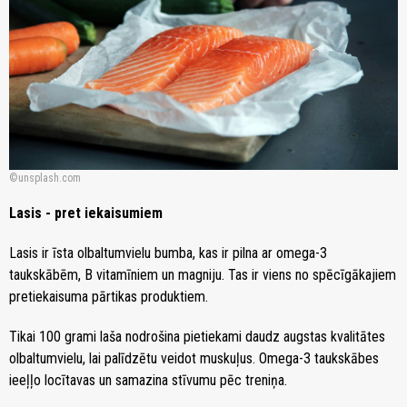
unsplash.com
Lasis - pret iekaisumiem
Lasis ir īsta olbaltumvielu bumba, kas ir pilna ar omega-3
taukskābēm, B vitamīniem un magniju. Tas ir viens no spēcīgākajiem
pretiekaisuma pārtikas produktiem.
Tikai 100 grami laša nodrošina pietiekami daudz augstas kvalitātes
olbaltumvielu, lai palīdzētu veidot muskuļus. Omega-3 taukskābes
ieeļļo locītavas un samazina stīvumu pēc treniņa.