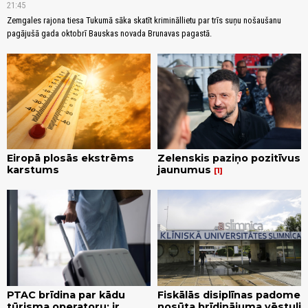
21:45
Zemgales rajona tiesa Tukumā sāka skatīt krimināllietu par trīs suņu nošaušanu
pagājušā gada oktobrī Bauskas novada Brunavas pagastā.
Eiropā plosās ekstrēms
Zelenskis paziņo pozitīvus
karstums
jaunumus
1
PTAC brīdina par kādu
Fiskālās disiplīnas padome
tūrisma operatoru; ir
nosūta brīdinājuma vēstuli