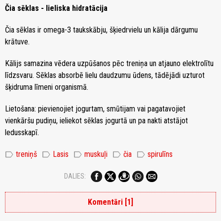
Čia sēklas - lieliska hidratācija
Čia sēklas ir omega-3 taukskābju, šķiedrvielu un kālija dārgumu
krātuve.
Kālijs samazina vēdera uzpūšanos pēc treniņa un atjauno elektrolītu
līdzsvaru. Sēklas absorbē lielu daudzumu ūdens, tādējādi uzturot
šķidruma līmeni organismā.
Lietošana: pievienojiet jogurtam, smūtijam vai pagatavojiet
vienkāršu pudiņu, ieliekot sēklas jogurtā un pa nakti atstājot
ledusskapī.
label
label
label
label
label
treniņš
Lasis
muskuļi
čia
spirulīns
DALIES:
Komentāri [1]