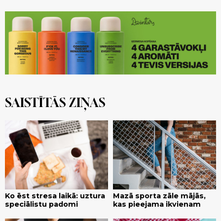
SAISTĪTĀS ZIŅAS
Ko ēst stresa laikā: uztura
Mazā sporta zāle mājās,
speciālistu padomi
kas pieejama ikvienam