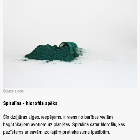
pexels.com
Spirulīna - hlorofila spēks
Šīs dziļjūras aļģes, iespējams, ir viens no barības vielām
bagātākajiem avotiem uz planētas. Spirulīna satur hlorofilu, kas
pazīstams ar savām izcilajām pretiekaisuma īpašībām.