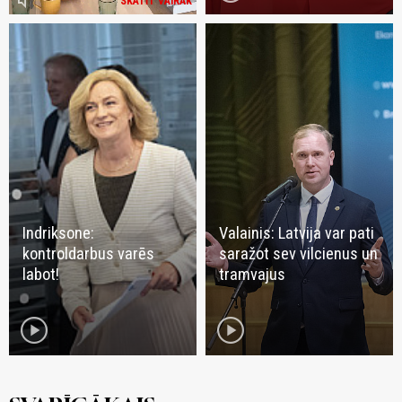
volume_mute
SKATĪT VAIRĀK
Indriksone:
Valainis: Latvija var pati
kontroldarbus varēs
saražot sev vilcienus un
labot!
tramvajus
play_circle
play_circle