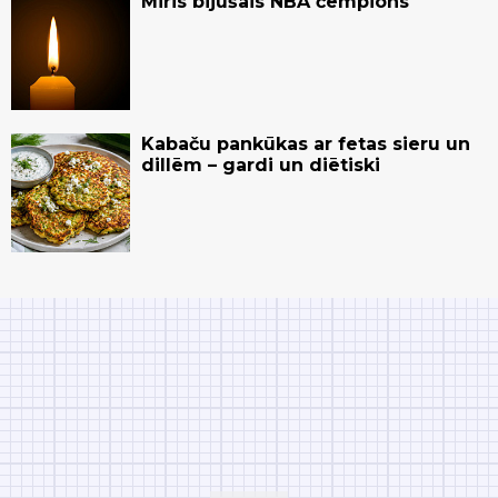
Miris bijušais NBA čempions
Kabaču pankūkas ar fetas sieru un
dillēm – gardi un diētiski