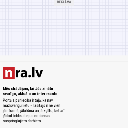
Mēs strādājam, lai Jūs zinātu
svarīgo, aktuālo un interesanto!
Portāla pārliecība ir tajā, ka nav
mazsvarīgu lietu – lasītājs ir ne vien
jāinformē, jābrīdina un jāizglīto, bet arī
jādod brīdis atelpai no dienas
saspringtajiem darbiem.