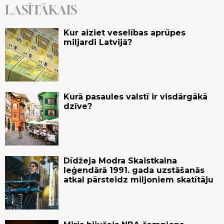
LASĪTĀKAIS
Kur aiziet veselības aprūpes
miljardi Latvijā?
Kurā pasaules valstī ir visdārgākā
dzīve?
Dīdžeja Modra Skaistkalna
leģendārā 1991. gada uzstāšanās
atkal pārsteidz miljoniem skatītāju