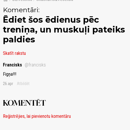
Komentāri:
Ēdiet šos ēdienus pēc
treniņa, un muskuļi pateiks
paldies
Skatīt rakstu
Francisks
@francisks
Figņa!!!
26.apr
Atbildēt
KOMENTĒT
Reģistrējies, lai pievienotu komentāru