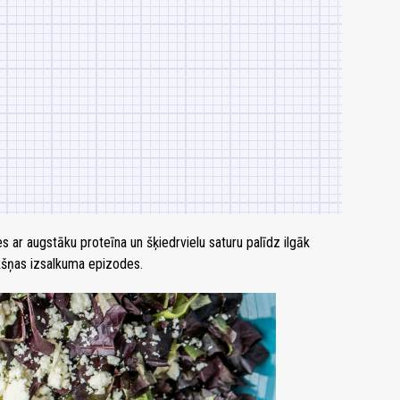
s ar augstāku proteīna un šķiedrvielu saturu palīdz ilgāk
ēkšņas izsalkuma epizodes.