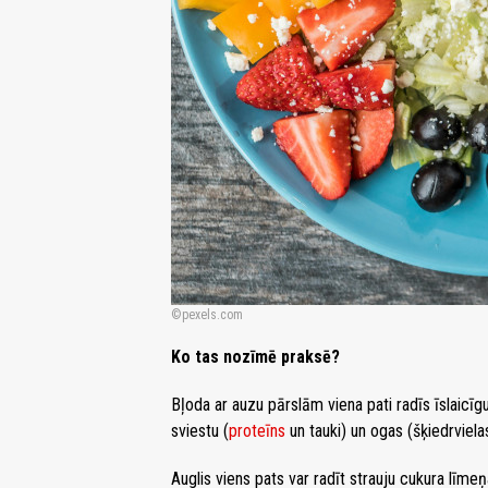
pexels.com
Ko tas nozīmē praksē?
Bļoda ar auzu pārslām viena pati radīs īslaicīgu 
sviestu (
proteīns
un tauki) un ogas (šķiedrviela
Auglis viens pats var radīt strauju cukura līme