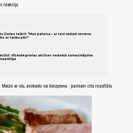
s reakciju.
tu Dailes teātrī: "Man pateica – ar tevi nekad neviens
ks ar tanku pāri"
zīst: dīzeļdegvielas akcīzes nodokļa samazinājuma
nepilnīga
Maize ar olu, avokado vai biezpienu - pavisam citu rezultātu.