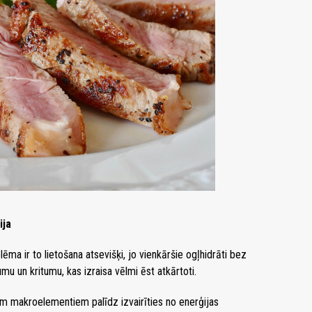
ija
blēma ir to lietošana atsevišķi, jo vienkāršie ogļhidrāti bez
mu un kritumu, kas izraisa vēlmi ēst atkārtoti.
iem makroelementiem palīdz izvairīties no enerģijas