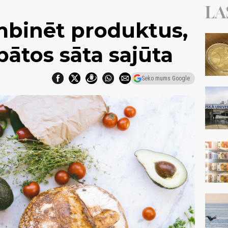
LA
mbinēt produktus,
abātos sāta sajūta
Seko mums Google