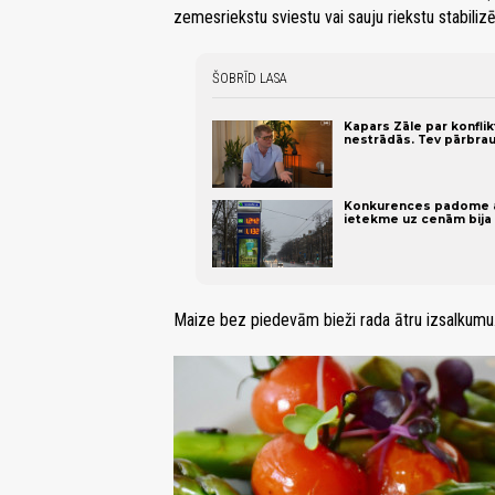
zemesriekstu sviestu vai sauju riekstu stabilizē
ŠOBRĪD LASA
Kapars Zāle par konflik
nestrādās. Tev pārbrau
Konkurences padome at
ietekme uz cenām bija 
Maize bez piedevām bieži rada ātru izsalkumu. 