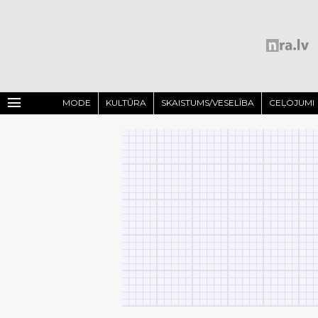
menu
MODE
KULTŪRA
SKAISTUMS/VESELĪBA
CEĻOJUMI