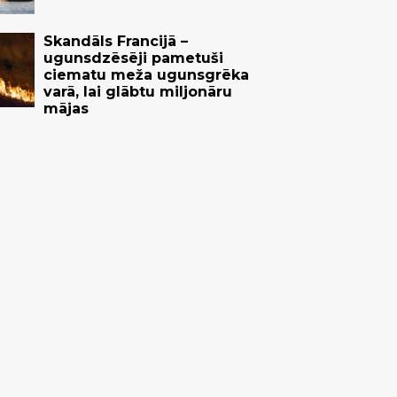
Skandāls Francijā –
ugunsdzēsēji pametuši
ciematu meža ugunsgrēka
varā, lai glābtu miljonāru
mājas