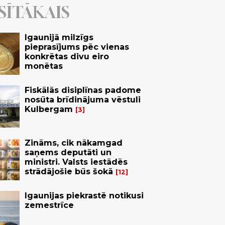
SĪTĀKAIS
Igaunijā milzīgs
pieprasījums pēc vienas
konkrētas divu eiro
monētas
Fiskālās disiplīnas padome
nosūta brīdinājuma vēstuli
Kulbergam
3
Zināms, cik nākamgad
saņems deputāti un
ministri. Valsts iestādēs
strādājošie būs šokā
12
Igaunijas piekrastē notikusi
zemestrīce