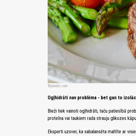
pexels.com
Ogļhidrāti nav problēma - bet gan to izolāc
Bieži tiek vainoti ogļhidrāti, taču patiesībā pro
proteīna vai taukiem rada strauju glikozes kāpu
Eksperti uzsver, ka sabalansēta maltīte ar vis