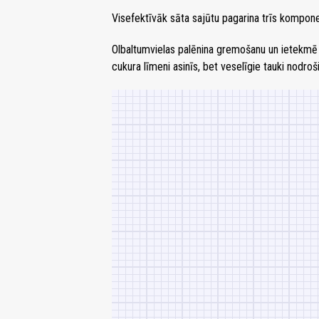
Visefektīvāk sāta sajūtu pagarina trīs komponen
Olbaltumvielas palēnina gremošanu un ietekmē h
cukura līmeni asinīs, bet veselīgie tauki nodroš