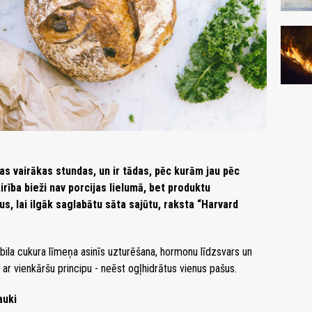
as vairākas stundas, un ir tādas, pēc kurām jau pēc
irība bieži nav porcijas lielumā, bet produktu
s, lai ilgāk saglabātu sāta sajūtu, raksta “Harvard
tabila cukura līmeņa asinīs uzturēšana, hormonu līdzsvars un
 ar vienkāršu principu - neēst ogļhidrātus vienus pašus.
auki