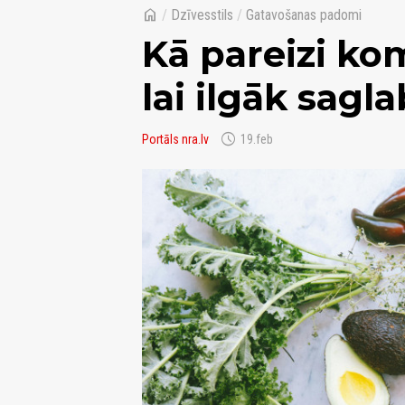
home
/
Dzīvesstils
/
Gatavošanas padomi
Kā pareizi ko
lai ilgāk sagl
schedule
Portāls nra.lv
19.feb