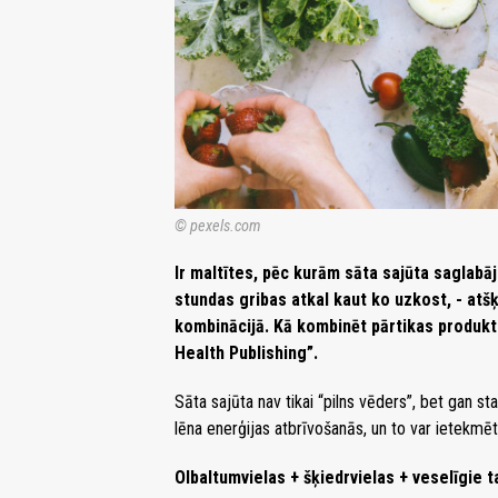
© pexels.com
Ir maltītes, pēc kurām sāta sajūta saglabāj
stundas gribas atkal kaut ko uzkost, - atšķ
kombinācijā. Kā kombinēt pārtikas produktu
Health Publishing”.
Sāta sajūta nav tikai “pilns vēders”, bet gan s
lēna enerģijas atbrīvošanās, un to var ietekmēt
Olbaltumvielas + šķiedrvielas + veselīgie t