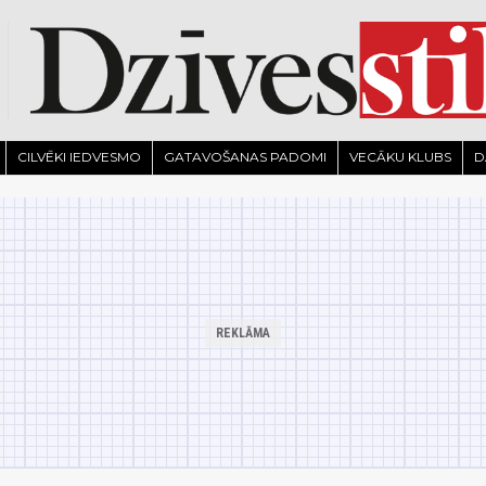
CILVĒKI IEDVESMO
GATAVOŠANAS PADOMI
VECĀKU KLUBS
D