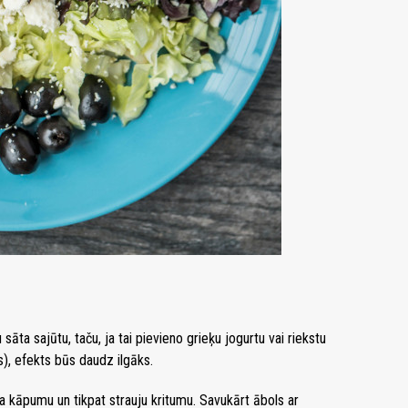
sāta sajūtu, taču, ja tai pievieno grieķu jogurtu vai riekstu
s), efekts būs daudz ilgāks.
ņa kāpumu un tikpat strauju kritumu. Savukārt ābols ar