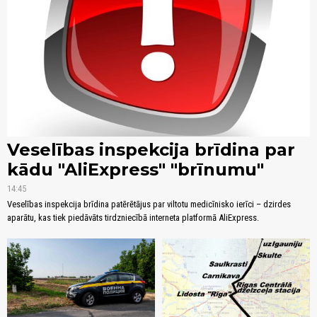
Veselības inspekcija brīdina par
kādu "AliExpress" "brīnumu"
14:45
Veselības inspekcija brīdina patērētājus par viltotu medicīnisko ierīci – dzirdes
aparātu, kas tiek piedāvāts tirdzniecībā interneta platformā AliExpress.