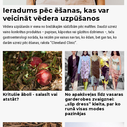
Ieradums pēc ēšanas, kas var
veicināt vēdera uzpūšanos
Vēdera uzpūšanās ir viena no biežākajām sūdzībām pēc maltītes. Daudzi uzreiz
vaino konkrētus produktus – pupiņas, kāpostus vai gāzētos dzērienus –, taču
gastroenterologi norāda, ka reizēm pie vainas nav tas, ko ēdam, bet gan tas, ko
darām uzreiz pēc ēšanas, raksta “Cleveland Clinic”.
Kritušie āboli - salasīt vai
No apakšveļas līdz vasaras
atstāt?
garderobes zvaigznei:
„slip dress” kleita, par ko
runā visas modes
pazinējas