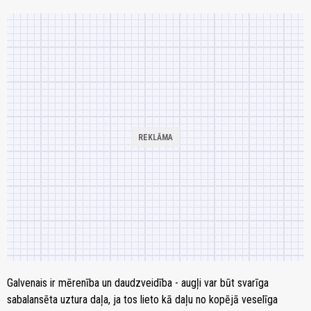
Galvenais ir mērenība un daudzveidība - augļi var būt svarīga
sabalansēta uztura daļa, ja tos lieto kā daļu no kopējā veselīga