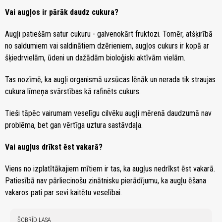
Vai augļos ir pārāk daudz cukura?
Augļi patiešām satur cukuru - galvenokārt fruktozi. Tomēr, atšķirībā
no saldumiem vai saldinātiem dzērieniem, augļos cukurs ir kopā ar
šķiedrvielām, ūdeni un dažādām bioloģiski aktīvām vielām.
Tas nozīmē, ka augļi organismā uzsūcas lēnāk un nerada tik straujas
cukura līmeņa svārstības kā rafinēts cukurs.
Tieši tāpēc vairumam veselīgu cilvēku augļi mērenā daudzumā nav
problēma, bet gan vērtīga uztura sastāvdaļa.
Vai augļus drīkst ēst vakarā?
Viens no izplatītākajiem mītiem ir tas, ka augļus nedrīkst ēst vakarā.
Patiesībā nav pārliecinošu zinātnisku pierādījumu, ka augļu ēšana
vakaros pati par sevi kaitētu veselībai.
ŠOBRĪD LASA