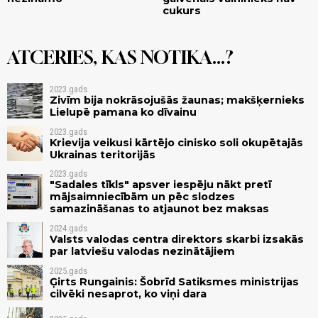
cukurs
ATCERIES, KAS NOTIKA...?
2023.gads
Zivīm bija nokrāsojušās žaunas; makšķernieks
Lielupē pamana ko dīvainu
2023.gads
Krievija veikusi kārtējo cinisko soli okupētajās
Ukrainas teritorijās
2023.gads
"Sadales tīkls" apsver iespēju nākt pretī
mājsaimniecībām un pēc slodzes
samazināšanas to atjaunot bez maksas
2024.gads
Valsts valodas centra direktors skarbi izsakās
par latviešu valodas nezinātājiem
2025.gads
Ģirts Rungainis: Šobrīd Satiksmes ministrijas
cilvēki nesaprot, ko viņi dara