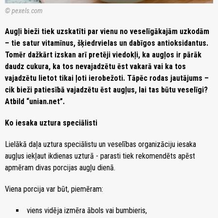
© pexels.com
Augļi bieži tiek uzskatīti par vienu no veselīgākajām uzkodām
– tie satur vitamīnus, šķiedrvielas un dabīgos antioksidantus.
Tomēr dažkārt izskan arī pretēji viedokļi, ka augļos ir pārāk
daudz cukura, ka tos nevajadzētu ēst vakarā vai ka tos
vajadzētu lietot tikai ļoti ierobežoti. Tāpēc rodas jautājums –
cik bieži patiesībā vajadzētu ēst augļus, lai tas būtu veselīgi?
Atbild “unian.net”.
Ko iesaka uztura speciālisti
Lielākā daļa uztura speciālistu un veselības organizāciju iesaka
augļus iekļaut ikdienas uzturā - parasti tiek rekomendēts apēst
apmēram divas porcijas augļu dienā.
Viena porcija var būt, piemēram:
viens vidēja izmēra ābols vai bumbieris,