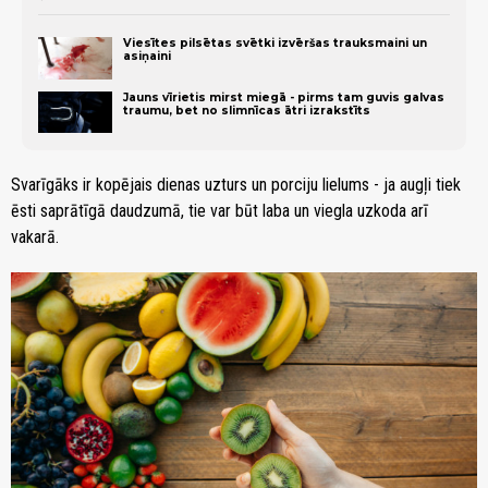
Viesītes pilsētas svētki izvēršas trauksmaini un
asiņaini
Jauns vīrietis mirst miegā - pirms tam guvis galvas
traumu, bet no slimnīcas ātri izrakstīts
Svarīgāks ir kopējais dienas uzturs un porciju lielums - ja augļi tiek
ēsti saprātīgā daudzumā, tie var būt laba un viegla uzkoda arī
vakarā.