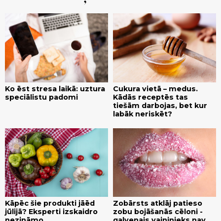
Ko ēst stresa laikā: uztura
Cukura vietā – medus.
speciālistu padomi
Kādās receptēs tas
tiešām darbojas, bet kur
labāk neriskēt?
Kāpēc šie produkti jāēd
Zobārsts atklāj patieso
jūlijā? Eksperti izskaidro
zobu bojāšanās cēloni -
nezināmo
galvenais vaininieks nav