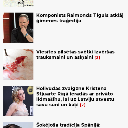
Komponists Raimonds Tiguls atklāj
ģimenes traģēdiju
Viesītes pilsētas svētki izvēršas
trauksmaini un asiņaini
2
Holivudas zvaigzne Kristena
Stjuarte Rīgā ieradās ar privāto
lidmašīnu, lai uz Latviju atvestu
savu suni un kaķi
2
Šokējoša tradīcija Spānijā: