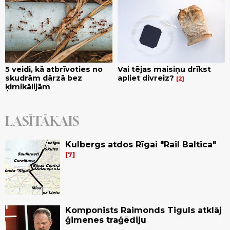
5 veidi, kā atbrīvoties no
Vai tējas maisiņu drīkst
skudrām dārzā bez
apliet divreiz?
2
ķimikālijām
LASĪTĀKAIS
Kulbergs atdos Rīgai "Rail Baltica"
7
Komponists Raimonds Tiguls atklāj
ģimenes traģēdiju