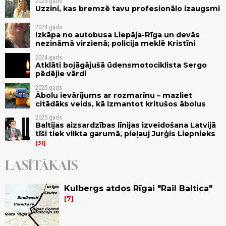
2025.gads
Uzzini, kas bremzē tavu profesionālo izaugsmi
2024.gads
Izkāpa no autobusa Liepāja-Rīga un devās
nezināmā virzienā; policija meklē Kristīni
2024.gads
Atklāti bojāgājušā ūdensmotociklista Sergo
pēdējie vārdi
2025.gads
Ābolu ievārījums ar rozmarīnu – mazliet
citādāks veids, kā izmantot kritušos ābolus
2025.gads
Baltijas aizsardzības līnijas izveidošana Latvijā
tīši tiek vilkta garumā, pieļauj Jurģis Liepnieks
31
LASĪTĀKAIS
Kulbergs atdos Rīgai "Rail Baltica"
7