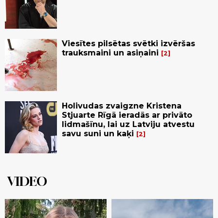
Viesītes pilsētas svētki izvēršas
trauksmaini un asiņaini
2
Holivudas zvaigzne Kristena
Stjuarte Rīgā ieradās ar privāto
lidmašīnu, lai uz Latviju atvestu
savu suni un kaķi
2
VIDEO