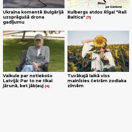
Ukraina komentē Bulgārijā
Kulbergs atdos Rīgai "Rail
uzsprāgušā drona
Baltica"
7
gadījumu
Vaikule par notiekošo
Tuvākajā laikā viss
Latvijā: Par to ne tikai
mainīsies četrām zodiaka
jārunā, bet jābļauj
zīmēm
4