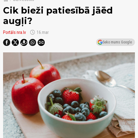
Cik bieži patiesībā jāēd
augļi?
schedule
Portāls nra.lv
16.mar
Seko mums Google