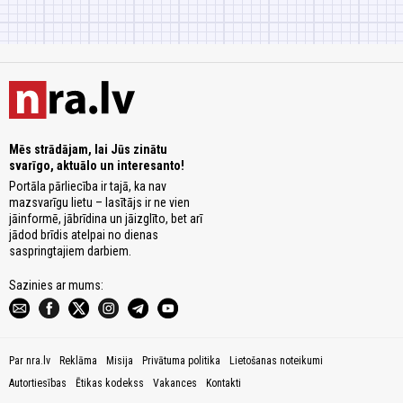
Mēs strādājam, lai Jūs zinātu
svarīgo, aktuālo un interesanto!
Portāla pārliecība ir tajā, ka nav
mazsvarīgu lietu – lasītājs ir ne vien
jāinformē, jābrīdina un jāizglīto, bet arī
jādod brīdis atelpai no dienas
saspringtajiem darbiem.
Sazinies ar mums:
Par nra.lv
Reklāma
Misija
Privātuma politika
Lietošanas noteikumi
Autortiesības
Ētikas kodekss
Vakances
Kontakti