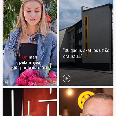
"30 gadus skatījos uz šo
graustu..."
play_circle
volume_mute
SKATĪT VIDEO