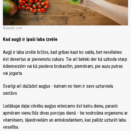
pexels.com
Kad augļi ir īpaši laba izvēle
Augļi ir laba izvēle brīžos, kad gribas kaut ko saldu, bet nevēlaties
ēst desertus ar pievienotu cukuru. Tie arī lieliski der kā uzkoda starp
ēdienreizēm vai kā piedeva brokastīm, piemēram, pie auzu putras
vai jogurta.
Svarīgi arī dažādot augļus - katram no tiem ir savs uzturvielu
sastāvs.
Lielākajai daļai cilvēku augļus ieteicams ēst katru dienu, parasti
apmēram vienu līdz divas porcijas dienā - tie nodrošina organismu ar
vitamīniem, šķiedrvielām un antioksidantiem, kas palīdz uzturēt labu
veselību.