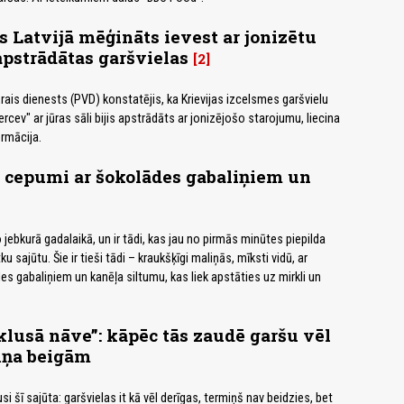
s Latvijā mēģināts ievest ar jonizētu
pstrādātas garšvielas
2
rais dienests (PVD) konstatējis, ka Krievijas izcelsmes garšvielu
cev" ar jūras sāli bijis apstrādāts ar jonizējošo starojumu, liecina
rmācija.
 cepumi ar šokolādes gabaliņiem un
 jebkurā gadalaikā, un ir tādi, kas jau no pirmās minūtes piepilda
 sajūtu. Šie ir tieši tādi – kraukšķīgi maliņās, mīksti vidū, ar
s gabaliņiem un kanēļa siltumu, kas liek apstāties uz mirkli un
klusā nāve”: kāpēc tās zaudē garšu vēl
iņa beigām
usi šī sajūta: garšvielas it kā vēl derīgas, termiņš nav beidzies, bet