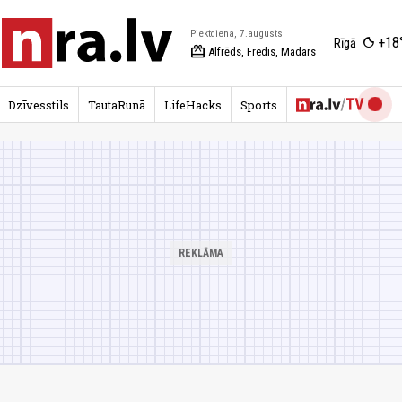
Piektdiena, 7.augusts
+18
Rīgā
redeem
Alfrēds, Fredis, Madars
Dzīvesstils
TautaRunā
LifeHacks
Sports