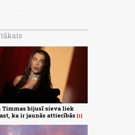
ītākais
 Timmas bijusī sieva liek
ast, ka ir jaunās attiecībās
1