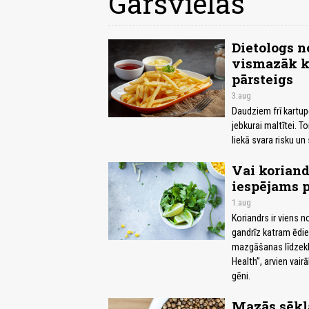
Garšvielas
Dietologs n
vismazāk ka
pārsteigs
3.aug
Daudziem frī kartupe
jebkurai maltītei. T
liekā svara risku u
Vai koriand
iespējams p
1.aug
Koriandrs ir viens 
gandrīz katram ēdie
mazgāšanas līdzekli.
Health”, arvien vair
gēni.
Mazās sēkla