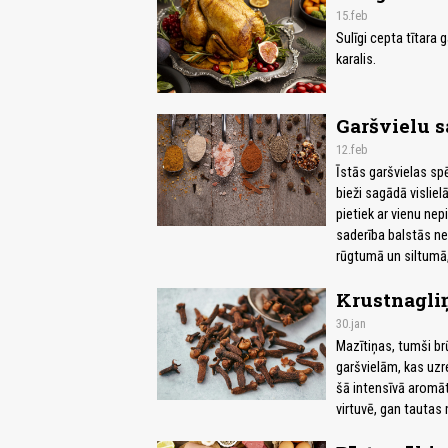
15.feb
Sulīgi cepta tītara
karalis.
Garšvielu s
12.feb
Īstās garšvielas spē
bieži sagādā vislie
pietiek ar vienu ne
saderība balstās ne 
rūgtumā un siltumā,
Krustnagliņ
30.jan
Mazītiņas, tumši brū
garšvielām, kas uzre
šā intensīvā aromāt
virtuvē, gan tautas