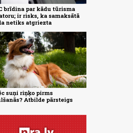
 brīdina par kādu tūrisma
atoru; ir risks, ka samaksātā
a netiks atgriezta
c suņi riņķo pirms
lšanās? Atbilde pārsteigs