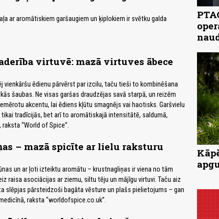
PTAC
 gaļa ar aromātiskiem garšaugiem un ķiplokiem ir svētku galda
oper
naud
aderība virtuvē: mazā virtuves ābece
j vienkāršu ēdienu pārvērst par izcilu, taču tieši to kombinēšana
lākās šaubas. Ne visas garšas draudzējas savā starpā, un reizēm
piemērotu akcentu, lai ēdiens kļūtu smagnējs vai haotisks. Garšvielu
tikai tradīcijās, bet arī to aromātiskajā intensitātē, saldumā,
 raksta “World of Spice”.
as – mazā spicīte ar lielu raksturu
Kāpē
apgu
nas un ar ļoti izteiktu aromātu – krustnagliņas ir viena no tām
iz raisa asociācijas ar ziemu, siltu tēju un mājīgu virtuvi. Taču aiz
a slēpjas pārsteidzoši bagāta vēsture un plašs pielietojums – gan
 medicīnā, raksta “worldofspice.co.uk”.