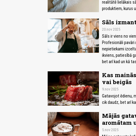
realitātē lielākais
produktiem, kurus u
Sāls izmant
20.nov 2025
Sāls ir viens no vie
Profesionāli pavāri 
nepietiekami izcelta
ikviens, patiesībā g
bet arī kad un kā t
Kas mainās,
vai beigās
9.nov 2025
Gatavojot ēdienu, mē
cik daudz, bet arī k
Mājās gatav
aromātam u
5.nov 2025