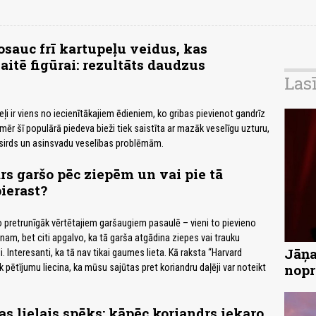
osauc frī kartupeļu veidus, kas
itē figūrai: rezultāts daudzus
Las
ļi ir viens no iecienītākajiem ēdieniem, ko gribas pievienot gandrīz
omēr šī populārā piedeva bieži tiek saistīta ar mazāk veselīgu uzturu,
n sirds un asinsvadu veselības problēmām.
rs garšo pēc ziepēm un vai pie tā
ierast?
no pretrunīgāk vērtētajiem garšaugiem pasaulē – vieni to pievieno
nam, bet citi apgalvo, ka tā garša atgādina ziepes vai trauku
Jāņa
 Interesanti, ka tā nav tikai gaumes lieta. Kā raksta “Harvard
nopr
āk pētījumu liecina, ka mūsu sajūtas pret koriandru daļēji var noteikt
s lielais spēks: kāpēc koriandrs iekaro