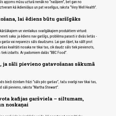
 sāls apjoms mūsu uzturā nenāk no “našķiem”, bet gan no
ztveram kā ikdienišķus un pat veselīgus, raksta “Very Well Health”.
ošana, lai ēdiens būtu garšīgāks
nkāršākajiem un vienlaikus svarīgākajiem produktiem virtuvē.
nereti saka: ja ēdiens nav garšīgs, problēma parasti ir divās lietās -
 garša vai nepareizs sāls daudzums. Lai gan šķiet, ka sālīt prot
aršas kvalitāti nosaka ne tikai tas, cik daudz sāls tiek pievienots,
as tiek izdarīts. Ar padomiem dalās “BBC Food”.
 ja sāli pievieno gatavošanas sākumā
s bieži dzirdam frāzi “sāls pēc garšas”, taču svarīgi nav tikai tas,
ad sāli pievieno, raksta “Martha Stewart”.
ota kafijas garšviela – siltumam,
n noskaņai