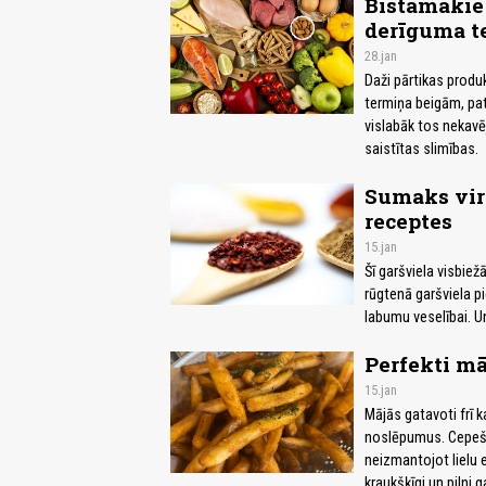
Bīstamākie 
derīguma t
28.jan
Daži pārtikas produk
termiņa beigām, pat 
vislabāk tos nekavēj
saistītas slimības.
Sumaks virt
receptes
15.jan
Šī garšviela visbie
rūgtenā garšviela pi
labumu veselībai. U
Perfekti mā
15.jan
Mājās gatavoti frī k
noslēpumus. Cepeškr
neizmantojot lielu 
kraukšķīgi un pilni