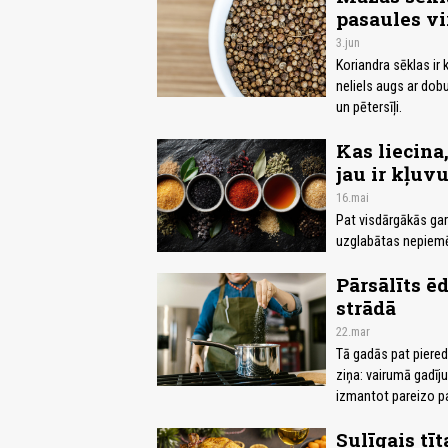
pasaules vi
3.jun
Koriandra sēklas ir
neliels augs ar dobu
un pētersīļi.
Kas liecina
jau ir kļuvu
16.mai
Pat visdārgākās garš
uzglabātas nepiemē
Pārsālīts ēd
strādā
22.mar
Tā gadās pat piered
ziņa: vairumā gadījum
izmantot pareizo p
Sulīgais tī