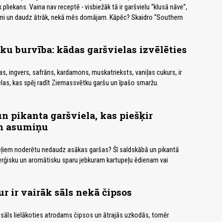
pliekans. Vaina nav receptē - visbiežāk tā ir garšvielu “klusā nāve”,
i un daudz ātrāk, nekā mēs domājam. Kāpēc? Skaidro “Southern
u burvība: kādas garšvielas izvēlēties
as, ingvers, safrāns, kardamons, muskatrieksts, vaniļas cukurs, ir
las, kas spēj radīt Ziemassvētku garšu un īpašo smaržu.
n pikanta garšviela, kas piešķir
m asumiņu
eļiem noderētu nedaudz asākas garšas? Šī saldskābā un pikantā
nerģisku un aromātisku sparu jebkuram kartupeļu ēdienam vai
ur ir vairāk sāls nekā čipsos
sāls lielākoties atrodams čipsos un ātrajās uzkodās, tomēr