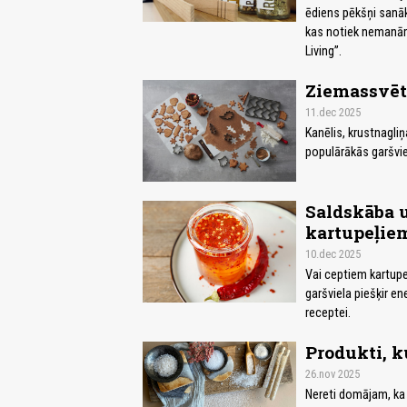
ēdiens pēkšņi sanāk 
kas notiek nemanām
Living”.
Ziemassvētk
11.dec 2025
Kanēlis, krustnagliņ
populārākās garšvie
Saldskāba u
kartupeļie
10.dec 2025
Vai ceptiem kartup
garšviela piešķir e
receptei.
Produkti, k
26.nov 2025
Nereti domājam, ka 