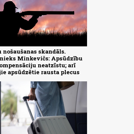
 nošaušanas skandāls.
ieks Minkevičs: Apsūdzību
ompensāciju neatzīstu; arī
jie apsūdzētie rausta plecus