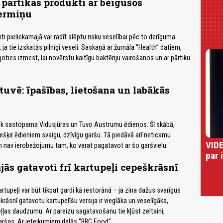
pārtikas produkti ar beigušos
ermiņu
ti pieliekamajā var radīt slēptu risku veselībai pēc to derīguma
ja tie izskatās pilnīgi veseli. Saskaņā ar žurnāla “Health” datiem,
oties izmest, lai novērstu kaitīgu baktēriju vairošanos un ar pārtiku
uvē: īpašības, lietošana un labākās
žāk sastopama Vidusjūras un Tuvo Austrumu ēdienos. Šī skābā,
ešķir ēdieniem svaigu, dzīvīgu garšu. Tā piedāvā arī neticamu
VIDE
n nav ierobežojumu tam, ko varat pagatavot ar šo garšvielu.
par 
jās gatavoti frī kartupeļi cepeškrāsnī
artupeļi var būt tikpat gardi kā restorānā – ja zina dažus svarīgus
āsnī gatavotu kartupelīšu versija ir vieglāka un veselīgāka,
eļļas daudzumu. Ar pareizu sagatavošanu tie kļūst zeltaini,
 garšas. Ar ieteikumiem dalās “BBC Food”.