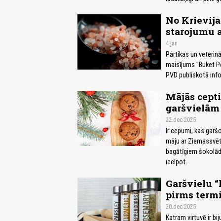
No Krievija
starojumu a
4.jan
Pārtikas un veterinā
maisījums "Buket Per
PVD publiskotā info
Mājās cepti
garšvielām
22.dec 2025
Ir cepumi, kas garšo
māju ar Ziemassvētku
bagātīgiem šokolāde
ieelpot.
Garšvielu “
pirms term
20.dec 2025
Katram virtuvē ir bij