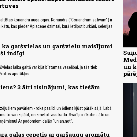
rtuves
 kaltētas koriandra auga ogas. Koriandrs (“Coriandrum sativum”) ir
 kātu, kas pieder Apiaceae dzimtai, kurā ietilpst burkāni, selerijas
, ka garšvielas un garšvielu maisījumi
Suņu
ši indīgi
Medn
un k
vielas laika gaitā var kļūt bīstamas veselībai, ja tās tiek
pārē
rotos apstākļos.
iens? 3 ātri risinājumi, kas tiešām
zējušiem pavāriem - roka paslīd, un ēdiens kļūst pārāk sāļš. Labā
u to var izglābt, neizmetot visu katlu. Svarīgi ir rīkoties ātri un
aņēmienu! Ar padomiem dalās “unian.net”.
tara gaļas cepetis ar garšaugu aromātu