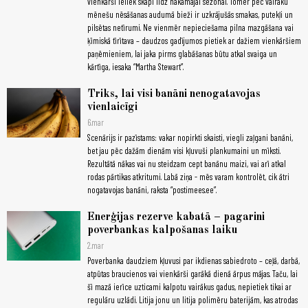
vienkārši ieliek skapī līdz nākamajai sezonai. Tomēr pēc vairāku
mēnešu nēsāšanas audumā bieži ir uzkrājušās smakas, putekļi un
pilsētas netīrumi. Ne vienmēr nepieciešama pilna mazgāšana vai
ķīmiskā tīrītava – daudzos gadījumos pietiek ar dažiem vienkāršiem
paņēmieniem, lai jaka pirms glabāšanas būtu atkal svaiga un
kārtīga, iesaka “Martha Stewart”.
Triks, lai visi banāni nenogatavojas
vienlaicīgi
6.mar
Scenārijs ir pazīstams: vakar nopirkti skaisti, viegli zaļgani banāni,
bet jau pēc dažām dienām visi kļuvuši plankumaini un mīksti.
Rezultātā nākas vai nu steidzam cept banānu maizi, vai arī atkal
rodas pārtikas atkritumi. Labā ziņa - mēs varam kontrolēt, cik ātri
nogatavojas banāni, raksta “postimees.ee”.
Enerģijas rezerve kabatā – pagarini
poverbankas kalpošanas laiku
2.mar
Poverbanka daudziem kļuvusi par ikdienas sabiedroto – ceļā, darbā,
atpūtas braucienos vai vienkārši garākā dienā ārpus mājas. Taču, lai
šī mazā ierīce uzticami kalpotu vairākus gadus, nepietiek tikai ar
regulāru uzlādi. Litija jonu un litija polimēru baterijām, kas atrodas