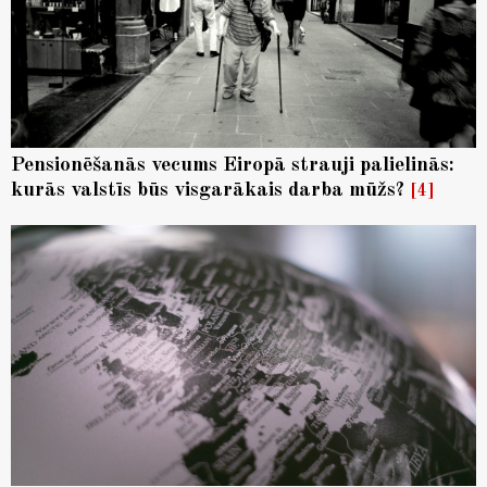
Pensionēšanās vecums Eiropā strauji palielinās:
kurās valstīs būs visgarākais darba mūžs?
4