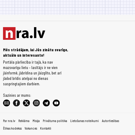
Mēs strādājam, lai Jūs zinātu svarīgo,
aktuālo un interesanto!
Portāla pārliecība ir tajā, ka nav
mazsvarīgu lietu – lasītājs ir ne vien
jāinformē, jābrīdina un jāizglīto, bet arī
jādod brīdis atelpai no dienas
saspringtajiem darbiem.
Sazinies ar mums:
Par nra.lv
Reklāma
Misija
Privātuma politika
Lietošanas noteikumi
Autortiesības
Ētikas kodekss
Vakances
Kontakti