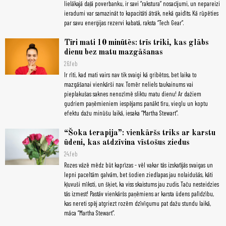
lielākajā daļā poverbanku, ir savi “rakstura” nosacījumi, un nepareizi
ieradumi var samazināt to kapacitāti ātrāk, nekā gaidīts. Kā rūpēties
par savu enerģijas rezervi kabatā, raksta “Tech Gear”.
Tīri mati 10 minūtēs: trīs triki, kas glābs
dienu bez matu mazgāšanas
26.feb
Ir rīti, kad mati vairs nav tik svaigi kā gribētos, bet laika to
mazgāšanai vienkārši nav. Tomēr neliels taukainums vai
pieplakušas saknes nenozīmē sliktu matu dienu! Ar dažiem
gudriem paņēmieniem iespējams panākt tīru, vieglu un koptu
efektu dažu minūšu laikā, iesaka “Martha Stewart”.
“Šoka terapija”: vienkāršs triks ar karstu
ūdeni, kas atdzīvina vīstošus ziedus
24.feb
Rozes vāzē mēdz būt kaprīzas - vēl vakar tās izskatījās svaigas un
lepni paceltām galvām, bet šodien ziedlapas jau nolaidušās, kāti
kļuvuši mīksti, un šķiet, ka viss skaistums jau zudis. Taču nesteidzies
tās izmest! Pastāv vienkāršs paņēmiens ar karsta ūdens palīdzību,
kas nereti spēj atgriezt rozēm dzīvīgumu pat dažu stundu laikā,
māca “Martha Stewart”.