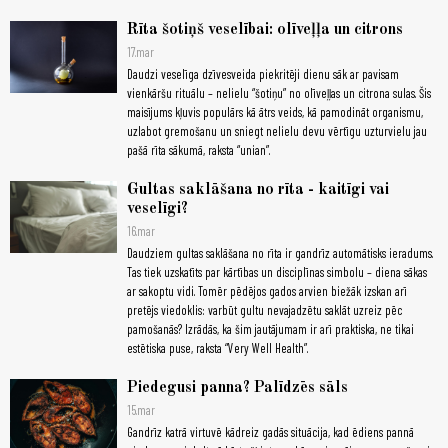
Rīta šotiņš veselībai: olīveļļa un citrons
17.mar
Daudzi veselīga dzīvesveida piekritēji dienu sāk ar pavisam
vienkāršu rituālu – nelielu “šotiņu” no olīveļļas un citrona sulas. Šis
maisījums kļuvis populārs kā ātrs veids, kā pamodināt organismu,
uzlabot gremošanu un sniegt nelielu devu vērtīgu uzturvielu jau
pašā rīta sākumā, raksta “unian”.
Gultas saklāšana no rīta - kaitīgi vai
veselīgi?
16.mar
Daudziem gultas saklāšana no rīta ir gandrīz automātisks ieradums.
Tas tiek uzskatīts par kārtības un disciplīnas simbolu – diena sākas
ar sakoptu vidi. Tomēr pēdējos gados arvien biežāk izskan arī
pretējs viedoklis: varbūt gultu nevajadzētu saklāt uzreiz pēc
pamošanās? Izrādās, ka šim jautājumam ir arī praktiska, ne tikai
estētiska puse, raksta “Very Well Health”.
Piedegusi panna? Palīdzēs sāls
15.mar
Gandrīz katrā virtuvē kādreiz gadās situācija, kad ēdiens pannā