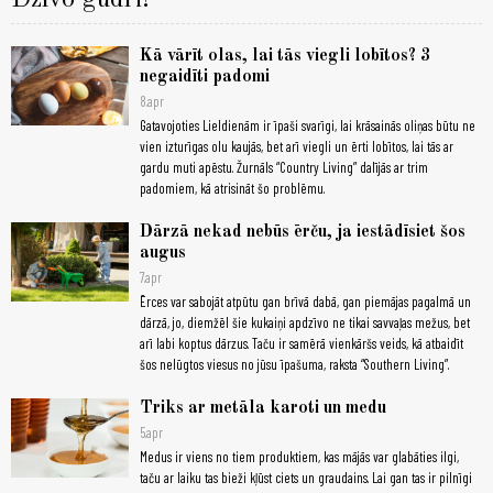
Dzīvo gudri!
Kā vārīt olas, lai tās viegli lobītos? 3
negaidīti padomi
8.apr
Gatavojoties Lieldienām ir īpaši svarīgi, lai krāsainās oliņas būtu ne
vien izturīgas olu kaujās, bet arī viegli un ērti lobītos, lai tās ar
gardu muti apēstu. Žurnāls “Country Living” dalījās ar trim
padomiem, kā atrisināt šo problēmu.
Dārzā nekad nebūs ērču, ja iestādīsiet šos
augus
7.apr
Ērces var sabojāt atpūtu gan brīvā dabā, gan piemājas pagalmā un
dārzā, jo, diemžēl šie kukaiņi apdzīvo ne tikai savvaļas mežus, bet
arī labi koptus dārzus. Taču ir samērā vienkāršs veids, kā atbaidīt
šos nelūgtos viesus no jūsu īpašuma, raksta “Southern Living”.
Triks ar metāla karoti un medu
5.apr
Medus ir viens no tiem produktiem, kas mājās var glabāties ilgi,
taču ar laiku tas bieži kļūst ciets un graudains. Lai gan tas ir pilnīgi