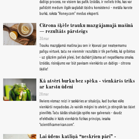
dabīgs process, ne visiem tas patīk. Izrādās, ir neliels triks, kas var
palīdzēt medum ilgāk saglabāt šķidru konsistenci - metāla karote
burkā, raksta “Honey.com” medus eksperti.
Citrona šķēle trauku mazgājamajā mašīnā
— rezultāts pārsteigs
30.mar
Trauku mazgājamā mašīna jau sen ir kļuvusi par neatņemamu
palīgu virtuvē, taču ne vienmēr rezultāts ir tik perfekts, kā gribētos
- uz glāzēm paliek pleķi, bet dažkārt jūtama arī nepatīkama smaka.
Izrādās, risinājums var būt pavisam vienkāršs un dabīgs - citrona
šķēle!
Kā atvērt burku bez spēka - vienkāršs triks
ar karstu ūdeni
28.mar
Ikviens vismaz reizi ir saskāries ar situāciju, kad burkas vāks
vienkārši nepadodas. Jo vairāk mēģini to atvērt, jo stingrāk tas šķiet
pievilkts. Taču šādās situācijās spēks nav galvenais - daudz
efektīvāks ir kāds vienkāršs fizikas princips, iesaka
“scientificamerican.com”.
Lai ūdens katliņā “neskrien pāri” -