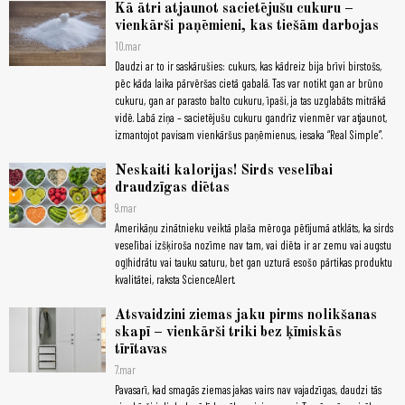
Kā ātri atjaunot sacietējušu cukuru –
vienkārši paņēmieni, kas tiešām darbojas
10.mar
Daudzi ar to ir saskārušies: cukurs, kas kādreiz bija brīvi birstošs,
pēc kāda laika pārvēršas cietā gabalā. Tas var notikt gan ar brūno
cukuru, gan ar parasto balto cukuru, īpaši, ja tas uzglabāts mitrākā
vidē. Labā ziņa – sacietējušu cukuru gandrīz vienmēr var atjaunot,
izmantojot pavisam vienkāršus paņēmienus, iesaka “Real Simple”.
Neskaiti kalorijas! Sirds veselībai
draudzīgas diētas
9.mar
Amerikāņu zinātnieku veiktā plaša mēroga pētījumā atklāts, ka sirds
veselībai izšķiroša nozīme nav tam, vai diēta ir ar zemu vai augstu
ogļhidrātu vai tauku saturu, bet gan uzturā esošo pārtikas produktu
kvalitātei, raksta ScienceAlert.
Atsvaidzini ziemas jaku pirms nolikšanas
skapī – vienkārši triki bez ķīmiskās
tīrītavas
7.mar
Pavasarī, kad smagās ziemas jakas vairs nav vajadzīgas, daudzi tās