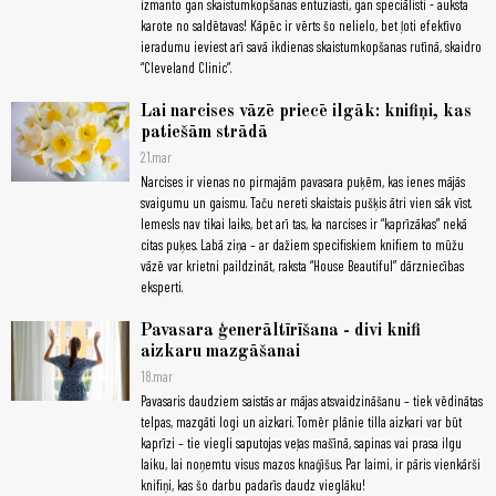
izmanto gan skaistumkopšanas entuziasti, gan speciālisti - auksta
karote no saldētavas! Kāpēc ir vērts šo nelielo, bet ļoti efektīvo
ieradumu ieviest arī savā ikdienas skaistumkopšanas rutīnā, skaidro
“Cleveland Clinic”.
Lai narcises vāzē priecē ilgāk: knifiņi, kas
patiešām strādā
21.mar
Narcises ir vienas no pirmajām pavasara puķēm, kas ienes mājās
svaigumu un gaismu. Taču nereti skaistais pušķis ātri vien sāk vīst.
Iemesls nav tikai laiks, bet arī tas, ka narcises ir “kaprīzākas” nekā
citas puķes. Labā ziņa – ar dažiem specifiskiem knifiem to mūžu
vāzē var krietni paildzināt, raksta “House Beautiful” dārzniecības
eksperti.
Pavasara ģenerāltīrīšana - divi knifi
aizkaru mazgāšanai
18.mar
Pavasaris daudziem saistās ar mājas atsvaidzināšanu – tiek vēdinātas
telpas, mazgāti logi un aizkari. Tomēr plānie tilla aizkari var būt
kaprīzi – tie viegli saputojas veļas mašīnā, sapinas vai prasa ilgu
laiku, lai noņemtu visus mazos knaģīšus. Par laimi, ir pāris vienkārši
knifiņi, kas šo darbu padarīs daudz vieglāku!