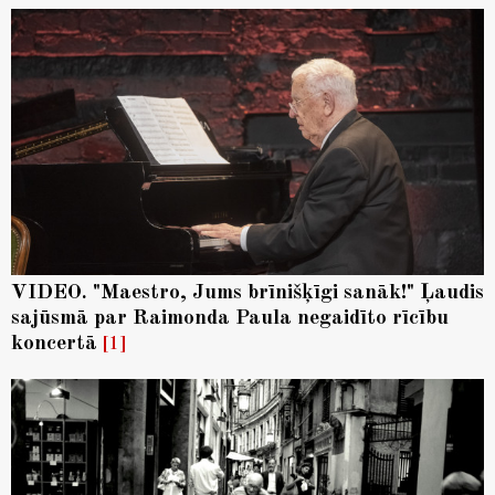
VIDEO. "Maestro, Jums brīnišķīgi sanāk!" Ļaudis
sajūsmā par Raimonda Paula negaidīto rīcību
koncertā
1