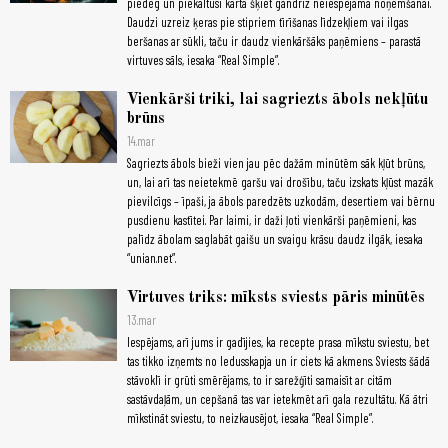
piedeg un piekaltusī kārta šķiet gandrīz neiespējama noņemšanai.
Daudzi uzreiz ķeras pie stipriem tīrīšanas līdzekļiem vai ilgas
beršanas ar sūkli, taču ir daudz vienkāršāks paņēmiens – parastā
virtuves sāls, iesaka “Real Simple”.
Vienkārši triki, lai sagriezts ābols nekļūtu
brūns
14.mar
Sagriezts ābols bieži vien jau pēc dažām minūtēm sāk kļūt brūns,
un, lai arī tas neietekmē garšu vai drošību, taču izskats kļūst mazāk
pievilcīgs – īpaši, ja ābols paredzēts uzkodām, desertiem vai bērnu
pusdienu kastītei. Par laimi, ir daži ļoti vienkārši paņēmieni, kas
palīdz ābolam saglabāt gaišu un svaigu krāsu daudz ilgāk, iesaka
“unian.net”.
Virtuves triks: mīksts sviests pāris minūtēs
13.mar
Iespējams, arī jums ir gadījies, ka recepte prasa mīkstu sviestu, bet
tas tikko izņemts no ledusskapja un ir ciets kā akmens. Sviests šādā
stāvoklī ir grūti smērējams, to ir sarežģīti samaisīt ar citām
sastāvdaļām, un cepšanā tas var ietekmēt arī gala rezultātu. Kā ātri
mīkstināt sviestu, to neizkausējot, iesaka “Real Simple”.