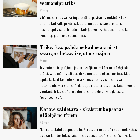
vecmāmiņu triks
27.mar
Vārīt makaronus vai kartupeļus šķiet pavisam vienkārši - līdz
brīdim, kad katls pēkšņi sāk putot un ūdens pārvārās pāri,
nosmērējot visu plīti. Taču ir kāds ļoti vienkāršs paņēmiens, ko
izmantoja jau mūsu vecmāmiņas!
Triks, kas palīdz nekad neaizmirst
svarīgas lietas, izejot no mājām
24.mar
Tev noteikti ir gadījies - jau esi izgājis no mājām un pēkšņi sāc
prātot, vai paņēmi atslēgas, dokumentus, telefona austiņas. Tāda
sajūta, ka kaut kas noteikti ir aizmirsts. Tas nav slinkums vai
neuzmanība - tā vienkārši darbojas mūsu smadzenes. Taču ir viens
vienkāršs triks, kas šo problēmu var praktiski izslēgt, iesaka
“ScienceDirect”.
Karote saldētavā - skaistumkopšanas
glābiņš no rītiem
23.mar
No rīta paskatoties spogulī, bieži redzam nogurušu seju, pietūkušas
acis vai tumšos lokus. Taču ir kāds pārsteidzoši vienkāršs triks, ko