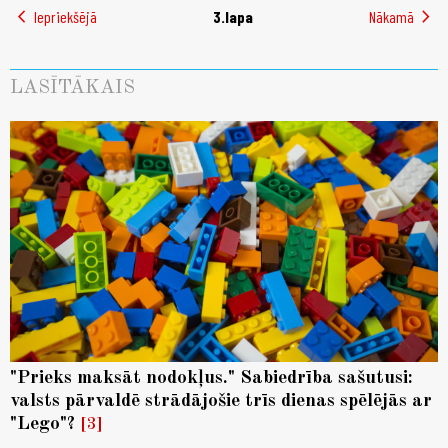
chevron_left
chevron_right
Iepriekšējā
3.lapa
Nākamā
LASĪTĀKAIS
"Prieks maksāt nodokļus." Sabiedrība sašutusi:
valsts pārvaldē strādājošie trīs dienas spēlējās ar
"Lego"?
3