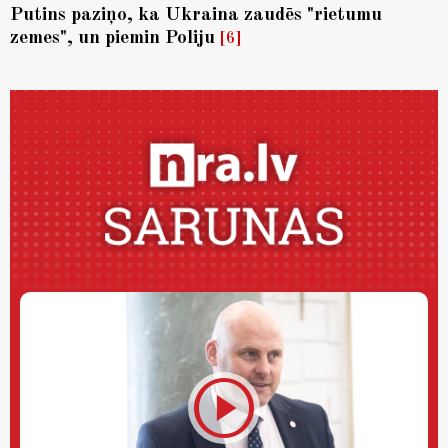
Putins paziņo, ka Ukraina zaudēs "rietumu
zemes", un piemin Poliju
6
play_circle