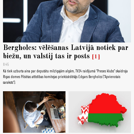
Bergholcs: vēlēšanas Latvijā notiek par
biežu, un valstij tas ir posts
1
8:45
Kā tiek uzburta aina par deputātu milzīgajām algām, TV24 raidījumā “Preses klubs” skaidroja
Rīgas domes Pilsētas attīstības komitejas priekšsēdētājs Edgars Bergholcs (“Apvienotais
saraksts”).