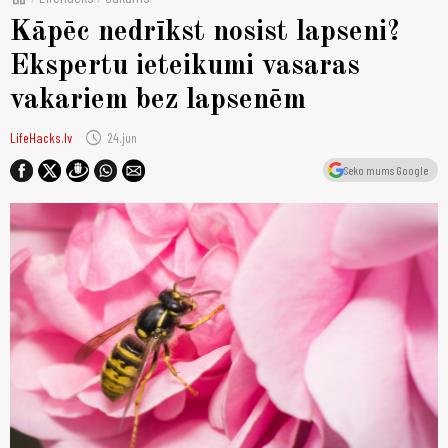
Kāpēc nedrīkst nosist lapseni?
Ekspertu ieteikumi vasaras
vakariem bez lapsenēm
schedule
LifeHacks.lv
24.jun
Seko mums Google