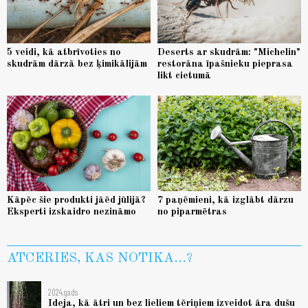
5 veidi, kā atbrīvoties no
Deserts ar skudrām: "Michelin"
skudrām dārzā bez ķimikālijām
restorāna īpašnieku pieprasa
likt cietumā
Kāpēc šie produkti jāēd jūlijā?
7 paņēmieni, kā izglābt dārzu
Eksperti izskaidro nezināmo
no piparmētras
ATCERIES, KAS NOTIKA...?
2024.gads
Ideja, kā ātri un bez lieliem tēriņiem izveidot āra dušu