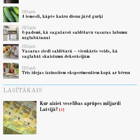
2024.gads
4 iemesli, kāpēc katru dienu jāēd gurķi
2023.gads
6 padomi, kā sagatavot saldētavu vasaras labumu
uzglabāšanai
2025.gads
Vasaras ziedi saldētavā – vienkāršs veids, kā
saglabāt skaistumu dekorācijām
2023.gads
Trīs idejas izzinošiem eksperimentiem kopā ar bērnu
LASĪTĀKAIS
Kur aiziet veselības aprūpes miljardi
Latvijā?
1