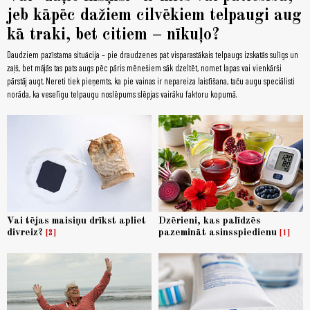
jeb kāpēc dažiem cilvēkiem telpaugi aug
kā traki, bet citiem – nīkuļo?
Daudziem pazīstama situācija – pie draudzenes pat visparastākais telpaugs izskatās sulīgs un
zaļš, bet mājās tas pats augs pēc pāris mēnešiem sāk dzeltēt, nomet lapas vai vienkārši
pārstāj augt. Nereti tiek pieņemts, ka pie vainas ir nepareiza laistīšana, taču augu speciālisti
norāda, ka veselīgu telpaugu noslēpums slēpjas vairāku faktoru kopumā.
Vai tējas maisiņu drīkst apliet
Dzērieni, kas palīdzēs
divreiz?
pazemināt asinsspiedienu
2
1