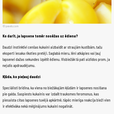
pexels.com
Ko darīt, ja lapsene tomēr nosēžas uz ēdiena?
Daudzi instinktīvi cenšas kukaini aizbaidīt ar straujām kustībām, taču
eksperti iesaka rīkoties pretēji. Saglabā mieru, lēni atkāpies vai ļauj
lapsenei dažas sekundes izpētīt ēdienu. Visbiežāk tā pati aizlidos prom, ja
nejutīs apdraudējumu.
Kļūda, ko pieļauj daudzi
Speciālisti brīdina, ka viena no biežākajām kļūdām ir lapsenes nosišana
pie galda. Saspiests kukainis var izdalīt trauksmes feromonus, kas
piesaista citas lapsenes tuvējā apkārtnē, tāpēc mierīga reakcija bieži vien
ir efektīvāka nekā mēģinājums kukaini nogalināt.