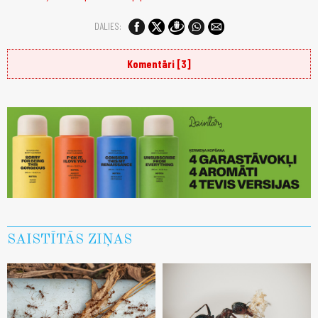
DALIES:
Komentāri [3]
SAISTĪTĀS ZIŅAS