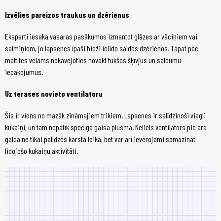
Izvēlies pareizos traukus un dzērienus
Eksperti iesaka vasaras pasākumos izmantot glāzes ar vāciņiem vai
salmiņiem, jo lapsenes īpaši bieži ielido saldos dzērienos. Tāpat pēc
maltītes vēlams nekavējoties novākt tukšos šķīvjus un saldumu
iepakojumus.
Uz terases novieto ventilatoru
Šis ir viens no mazāk zināmajiem trikiem. Lapsenes ir salīdzinoši viegli
kukaiņi, un tām nepatīk spēcīga gaisa plūsma. Neliels ventilators pie āra
galda ne tikai palīdzēs karstā laikā, bet var arī ievērojami samazināt
lidojošo kukaiņu aktivitāti.