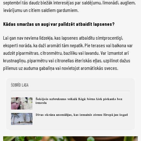
septembrī tās daudz biežāk interesējas par saldējumu, limonādi, augļiem,
ievārījumu un citiem saldiem gardumiem.
Kādas smaržas un augi var palīdzēt atbaidīt lapsenes?
Lai gan nav neviena līdzekļa, kas lapsenes atbaidītu simtprocentīgi,
eksperti norāda, ka daži aromāti tām nepatīk. Pie terases vai balkona var
audzēt piparmētras, citronmētru, baziliku vai lavandu. Var izmantot arī
krustnagliņu, piparmētru vai citronellas ēteriskās eļļas, uzpilinot dažus
pilienus uz auduma gabaliņa vai novietojot aromātiskās sveces.
ŠOBRĪD LASA
Šokējošs uzbrukums veikalā Rīgā: bērns tiek piekauts bez
iemesla
Divas okeāna anomālijas, kas izmainīs ziemu Eiropā jau šogad