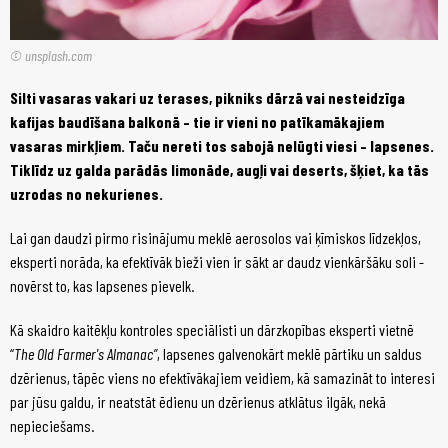
© unsplash.com
Silti vasaras vakari uz terases, pikniks dārzā vai nesteidzīga
kafijas baudīšana balkonā – tie ir vieni no patīkamākajiem
vasaras mirkļiem. Taču nereti tos sabojā nelūgti viesi – lapsenes.
Tiklīdz uz galda parādās limonāde, augļi vai deserts, šķiet, ka tās
uzrodas no nekurienes.
Lai gan daudzi pirmo risinājumu meklē aerosolos vai ķīmiskos līdzekļos,
eksperti norāda, ka efektīvāk bieži vien ir sākt ar daudz vienkāršāku soli -
novērst to, kas lapsenes pievelk.
Kā skaidro kaitēkļu kontroles speciālisti un dārzkopības eksperti vietnē
“
The Old Farmer's Almanac”
, lapsenes galvenokārt meklē pārtiku un saldus
dzērienus, tāpēc viens no efektīvākajiem veidiem, kā samazināt to interesi
par jūsu galdu, ir neatstāt ēdienu un dzērienus atklātus ilgāk, nekā
nepieciešams.