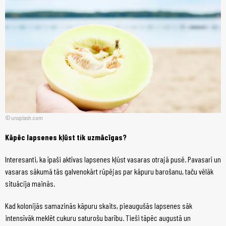
unsplash.com
Kāpēc lapsenes kļūst tik uzmācīgas?
Interesanti, ka īpaši aktīvas lapsenes kļūst vasaras otrajā pusē. Pavasarī un
vasaras sākumā tās galvenokārt rūpējas par kāpuru barošanu, taču vēlāk
situācija mainās.
Kad kolonijās samazinās kāpuru skaits, pieaugušās lapsenes sāk
intensīvāk meklēt cukuru saturošu barību. Tieši tāpēc augustā un