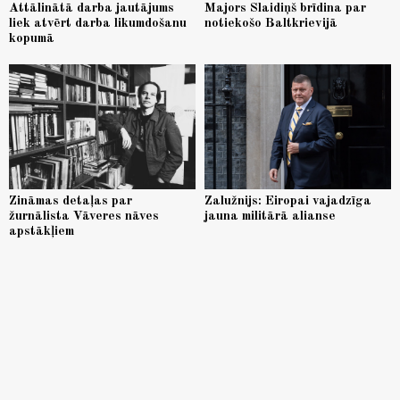
Attālinātā darba jautājums
Majors Slaidiņš brīdina par
liek atvērt darba likumdošanu
notiekošo Baltkrievijā
kopumā
Zināmas detaļas par
Zalužnijs: Eiropai vajadzīga
žurnālista Vāveres nāves
jauna militārā alianse
apstākļiem