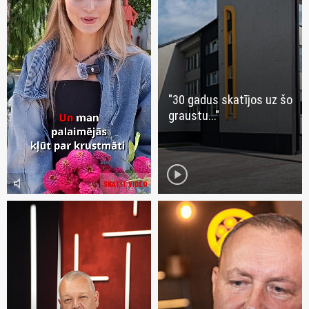
"30 gadus skatījos uz šo
graustu..."
play_circle
volume_mute
SKATĪT VIDEO