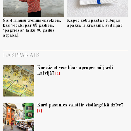
Šis 4 minūšu treniņš cilvēkiem,
Kāpēc zobu pastas tūbiņas
kas vecāki par 65 gadiem,
apakšā ir krāsaina svītriņa?
"pagriezīs" laiku 20 gadus
atpakaļ
LASĪTĀKAIS
Kur aiziet veselības aprūpes miljardi
Latvijā?
1
Kurā pasaules valstī ir visdārgākā dzīve?
1