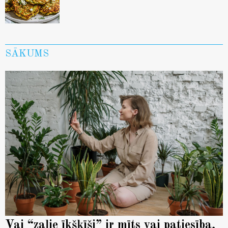
SĀKUMS
Vai “zaļie īkšķīši” ir mīts vai patiesība,