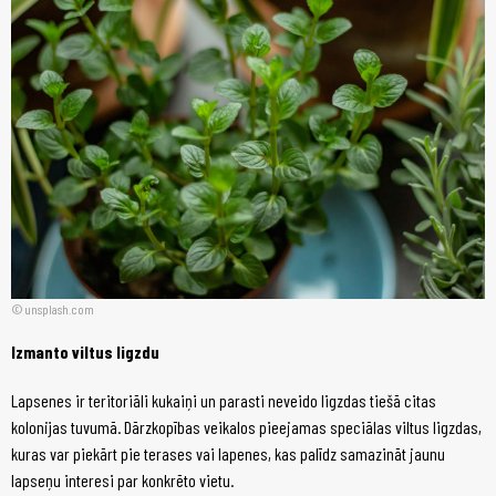
unsplash.com
Izmanto viltus ligzdu
Lapsenes ir teritoriāli kukaiņi un parasti neveido ligzdas tiešā citas
kolonijas tuvumā. Dārzkopības veikalos pieejamas speciālas viltus ligzdas,
kuras var piekārt pie terases vai lapenes, kas palīdz samazināt jaunu
lapseņu interesi par konkrēto vietu.