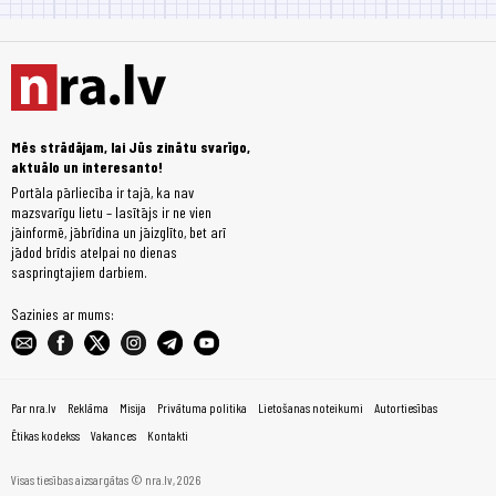
Mēs strādājam, lai Jūs zinātu svarīgo,
aktuālo un interesanto!
Portāla pārliecība ir tajā, ka nav
mazsvarīgu lietu – lasītājs ir ne vien
jāinformē, jābrīdina un jāizglīto, bet arī
jādod brīdis atelpai no dienas
saspringtajiem darbiem.
Sazinies ar mums:
Par nra.lv
Reklāma
Misija
Privātuma politika
Lietošanas noteikumi
Autortiesības
Ētikas kodekss
Vakances
Kontakti
Visas tiesības aizsargātas © nra.lv, 2026