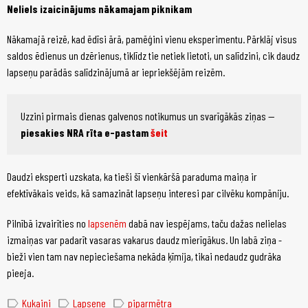
Neliels izaicinājums nākamajam piknikam
Nākamajā reizē, kad ēdīsi ārā, pamēģini vienu eksperimentu. Pārklāj visus
saldos ēdienus un dzērienus, tiklīdz tie netiek lietoti, un salīdzini, cik daudz
lapseņu parādās salīdzinājumā ar iepriekšējām reizēm.
Uzzini pirmais dienas galvenos notikumus un svarīgākās ziņas —
piesakies NRA rīta e-pastam
šeit
Daudzi eksperti uzskata, ka tieši šī vienkāršā paraduma maiņa ir
efektīvākais veids, kā samazināt lapseņu interesi par cilvēku kompāniju.
Pilnībā izvairīties no
lapsenēm
dabā nav iespējams, taču dažas nelielas
izmaiņas var padarīt vasaras vakarus daudz mierīgākus. Un labā ziņa -
bieži vien tam nav nepieciešama nekāda ķīmija, tikai nedaudz gudrāka
pieeja.
label
label
label
Kukaiņi
Lapsene
piparmētra