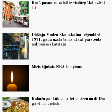
Kurā pasaules valstī ir visdārgākā dzīve?
1
Dīdžeja Modra Skaistkalna leģendārā
1991. gada uzstāšanās atkal pārsteidz
miljoniem skatītāju
Miris bijušais NBA čempions
Kabaču pankūkas ar fetas sieru un dillēm –
gardi un diētiski