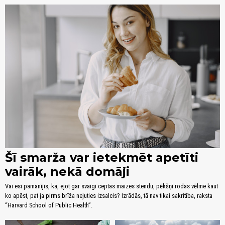
Šī smarža var ietekmēt apetīti
vairāk, nekā domāji
Vai esi pamanījis, ka, ejot gar svaigi ceptas maizes stendu, pēkšņi rodas vēlme kaut
ko apēst, pat ja pirms brīža nejuties izsalcis? Izrādās, tā nav tikai sakritība, raksta
“Harvard School of Public Health”.