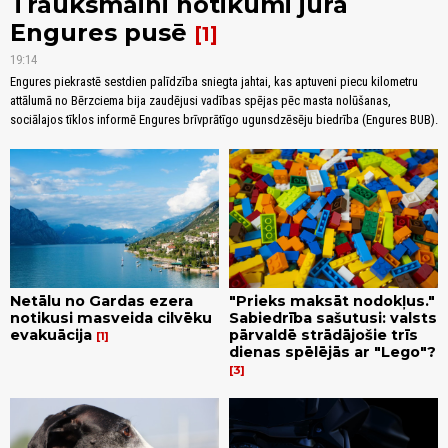
Trauksmaini notikumi jūrā
Engures pusē
1
19:14
Engures piekrastē sestdien palīdzība sniegta jahtai, kas aptuveni piecu kilometru
attālumā no Bērzciema bija zaudējusi vadības spējas pēc masta nolūšanas,
sociālajos tīklos informē Engures brīvprātīgo ugunsdzēsēju biedrība (Engures BUB).
Netālu no Gardas ezera
"Prieks maksāt nodokļus."
notikusi masveida cilvēku
Sabiedrība sašutusi: valsts
evakuācija
pārvaldē strādājošie trīs
1
dienas spēlējās ar "Lego"?
3