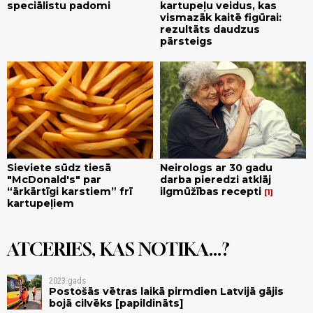
speciālistu padomi
kartupeļu veidus, kas
vismazāk kaitē figūrai:
rezultāts daudzus
pārsteigs
Sieviete sūdz tiesā
Neirologs ar 30 gadu
"McDonald's" par
darba pieredzi atklāj
“ārkārtīgi karstiem” frī
ilgmūžības recepti
1
kartupeļiem
ATCERIES, KAS NOTIKA...?
2023.gads
Postošās vētras laikā pirmdien Latvijā gājis
bojā cilvēks [papildināts]