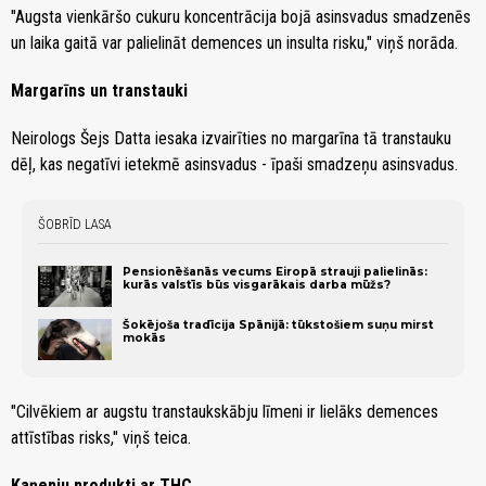
"Augsta vienkāršo cukuru koncentrācija bojā asinsvadus smadzenēs
un laika gaitā var palielināt demences un insulta risku," viņš norāda.
Margarīns un transtauki
Neirologs Šejs Datta iesaka izvairīties no margarīna tā transtauku
dēļ, kas negatīvi ietekmē asinsvadus - īpaši smadzeņu asinsvadus.
ŠOBRĪD LASA
Pensionēšanās vecums Eiropā strauji palielinās:
kurās valstīs būs visgarākais darba mūžs?
Šokējoša tradīcija Spānijā: tūkstošiem suņu mirst
mokās
"Cilvēkiem ar augstu transtaukskābju līmeni ir lielāks demences
attīstības risks," viņš teica.
Kaņepju produkti ar THC