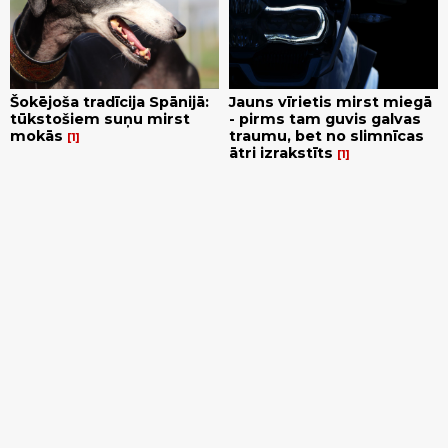
Šokējoša tradīcija Spānijā:
Jauns vīrietis mirst miegā
tūkstošiem suņu mirst
- pirms tam guvis galvas
mokās
traumu, bet no slimnīcas
1
ātri izrakstīts
1