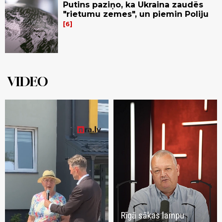
Putins paziņo, ka Ukraina zaudēs
"rietumu zemes", un piemin Poliju
6
VIDEO
Rīgā sākas lampu