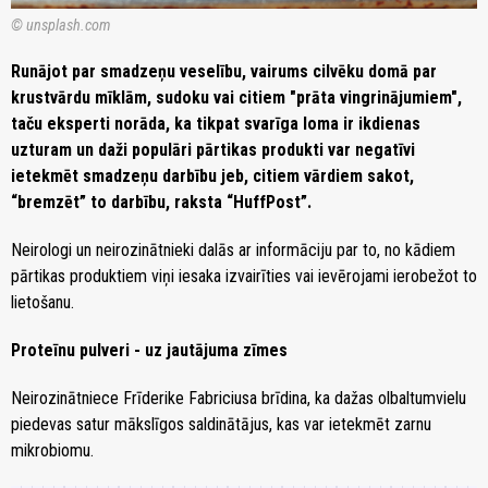
© unsplash.com
Runājot par smadzeņu veselību, vairums cilvēku domā par
krustvārdu mīklām, sudoku vai citiem "prāta vingrinājumiem",
taču eksperti norāda, ka tikpat svarīga loma ir ikdienas
uzturam un daži populāri pārtikas produkti var negatīvi
ietekmēt smadzeņu darbību jeb, citiem vārdiem sakot,
“bremzēt” to darbību, raksta “HuffPost”.
Neirologi un neirozinātnieki dalās ar informāciju par to, no kādiem
pārtikas produktiem viņi iesaka izvairīties vai ievērojami ierobežot to
lietošanu.
Proteīnu pulveri - uz jautājuma zīmes
Neirozinātniece Frīderike Fabriciusa brīdina, ka dažas olbaltumvielu
piedevas satur mākslīgos saldinātājus, kas var ietekmēt zarnu
mikrobiomu.