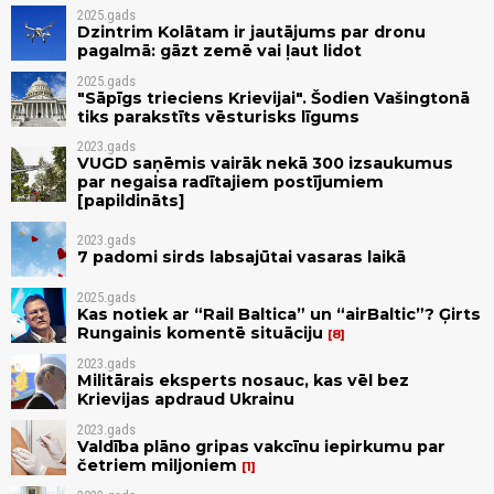
2025.gads
Dzintrim Kolātam ir jautājums par dronu
pagalmā: gāzt zemē vai ļaut lidot
2025.gads
"Sāpīgs trieciens Krievijai". Šodien Vašingtonā
tiks parakstīts vēsturisks līgums
2023.gads
VUGD saņēmis vairāk nekā 300 izsaukumus
par negaisa radītajiem postījumiem
[papildināts]
2023.gads
7 padomi sirds labsajūtai vasaras laikā
2025.gads
Kas notiek ar “Rail Baltica” un “airBaltic”? Ģirts
Rungainis komentē situāciju
8
2023.gads
Militārais eksperts nosauc, kas vēl bez
Krievijas apdraud Ukrainu
2023.gads
Valdība plāno gripas vakcīnu iepirkumu par
četriem miljoniem
1