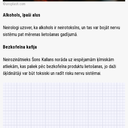
unsplash.com
Alkohols, īpaši alus
Neirologi uzsver, ka alkohols ir neirotoksīns, un tas var bojāt nervu
sistēmu pat mērenas lietošanas gadījumā.
Bezkofeīna kafija
Neirozinātnieks Šons Kallans norāda uz iespējamām ķīmiskām
atliekām, kas paliek pēc bezkofeīna produktu lietošanas, jo daži
šķīdinātāji var būt toksiski un radīt risku nervu sistēmai.