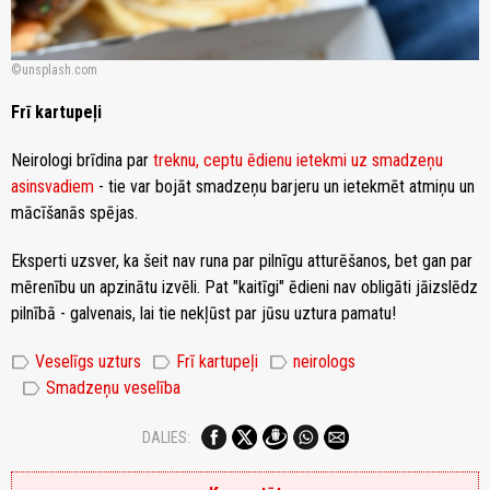
unsplash.com
Frī kartupeļi
Neirologi brīdina par
treknu, ceptu ēdienu ietekmi uz smadzeņu
asinsvadiem
- tie var bojāt smadzeņu barjeru un ietekmēt atmiņu un
mācīšanās spējas.
Eksperti uzsver, ka šeit nav runa par pilnīgu atturēšanos, bet gan par
mērenību un apzinātu izvēli. Pat "kaitīgi" ēdieni nav obligāti jāizslēdz
pilnībā - galvenais, lai tie nekļūst par jūsu uztura pamatu!
label
label
label
Veselīgs uzturs
Frī kartupeļi
neirologs
label
Smadzeņu veselība
DALIES: