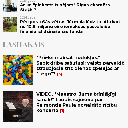
2023.gads
Ar ko "pieķerts tusējam" Rīgas eksmērs
Staķis?
2024.gads
Pēc postošās vētras Jūrmala lūdz to atbrīvot
no 10,5 miljonu eiro iemaksas pašvaldību
finanšu izlīdzināšanas fondā
LASĪTĀKAIS
"Prieks maksāt nodokļus."
Sabiedrība sašutusi: valsts pārvaldē
strādājošie trīs dienas spēlējās ar
"Lego"?
3
VIDEO. "Maestro, Jums brīnišķīgi
sanāk!" Ļaudis sajūsmā par
Raimonda Paula negaidīto rīcību
koncertā
1