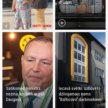
drudzis
play_circle
volume_mute
SKATĪT VAIRĀK
Satiksmes ministrs
Iecavā svētki: uzbūvēts
nezina, ko darīt ar pāli
dzīvojamais nams
Daugavā
"Balticovo" darbiniekiem