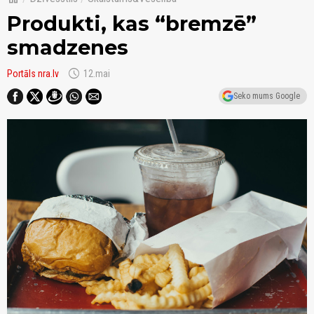
Produkti, kas “bremzē”
smadzenes
schedule
Portāls nra.lv
12.mai
Seko mums Google