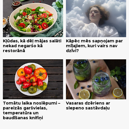
Kļūdas, kā dēļ mājas salāti
Kāpēc mēs sapņojam par
nekad negaršo kā
mīļajiem, kuri vairs nav
restorānā
dzīvi?
Tomātu laika noslēpumi –
Vasaras dzēriens ar
pareizās garšvielas,
slepeno sastāvdaļu
temperatūra un
baudīšanas knifiņi