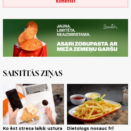
Komentēt
SAISTĪTĀS ZIŅAS
Ko ēst stresa laikā: uztura
Dietologs nosauc frī