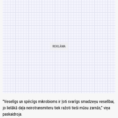
"Veselīgs un spēcīgs mikrobioms ir ļoti svarīgs smadzeņu veselībai,
jo lielākā daļa neirotransmiteru tiek ražoti tieši mūsu zarnās," viņa
paskaidroja.