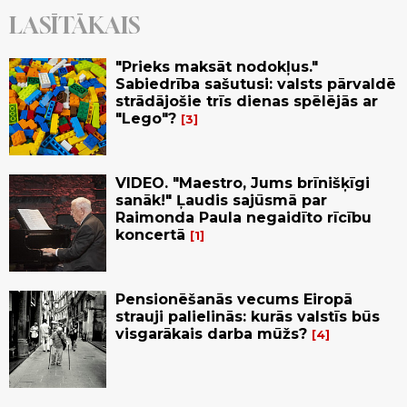
LASĪTĀKAIS
"Prieks maksāt nodokļus."
Sabiedrība sašutusi: valsts pārvaldē
strādājošie trīs dienas spēlējās ar
"Lego"?
3
VIDEO. "Maestro, Jums brīnišķīgi
sanāk!" Ļaudis sajūsmā par
Raimonda Paula negaidīto rīcību
koncertā
1
Pensionēšanās vecums Eiropā
strauji palielinās: kurās valstīs būs
visgarākais darba mūžs?
4