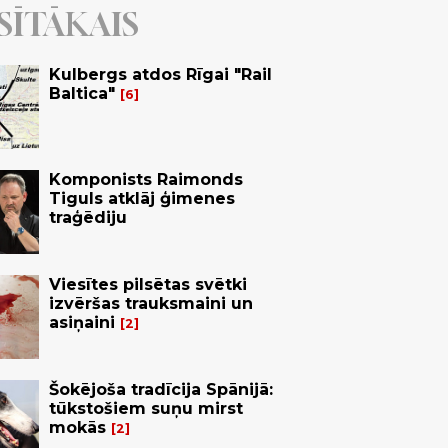
SĪTĀKAIS
Kulbergs atdos Rīgai "Rail
Baltica"
6
Komponists Raimonds
Tiguls atklāj ģimenes
traģēdiju
Viesītes pilsētas svētki
izvēršas trauksmaini un
asiņaini
2
Šokējoša tradīcija Spānijā:
tūkstošiem suņu mirst
mokās
2