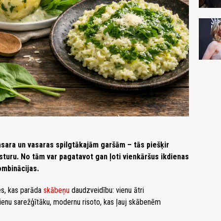
asara un vasaras spilgtākajām garšām – tās piešķir
turu. No tām var pagatavot gan ļoti vienkāršus ikdienas
ombinācijas.
es, kas parāda
skābeņu
daudzveidību: vienu ātri
vienu sarežģītāku, modernu risoto, kas ļauj skābenēm