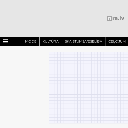
menu
MODE
KULTŪRA
SKAISTUMS/VESELĪBA
CEĻOJUMI