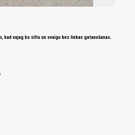
em, kad vajag ko siltu un svaigu bez liekas gatavošanas.
)