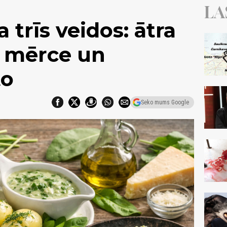
LA
trīs veidos: ātra
ā mērce un
to
Seko mums Google