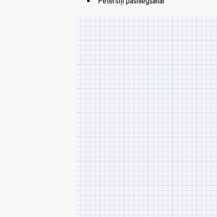
Pētersīļi pasniegšanai