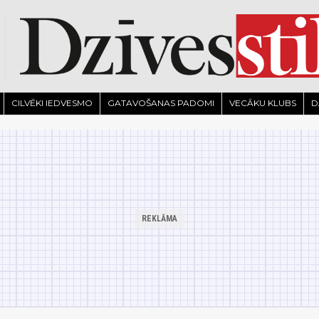
CILVĒKI IEDVESMO
GATAVOŠANAS PADOMI
VECĀKU KLUBS
D