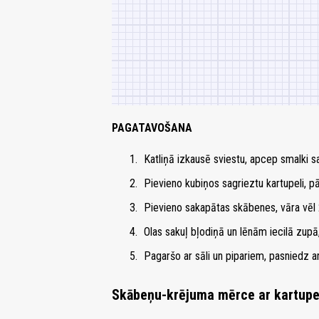
PAGATAVOŠANA
Katliņā izkausē sviestu, apcep smalki s
Pievieno kubiņos sagrieztu kartupeli, pā
Pievieno sakapātas skābenes, vāra vēl 
Olas sakuļ bļodiņā un lēnām iecilā zupā,
Pagaršo ar sāli un pipariem, pasniedz a
Skābeņu-krējuma mērce ar kartupe