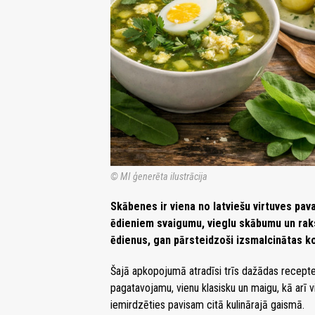
© MI ģenerēta ilustrācija
Skābenes ir viena no latviešu virtuves pav
ēdieniem svaigumu, vieglu skābumu un raks
ēdienus, gan pārsteidzoši izsmalcinātas k
Šajā apkopojumā atradīsi trīs dažādas recept
pagatavojamu, vienu klasisku un maigu, kā arī 
iemirdzēties pavisam citā kulinārajā gaismā.