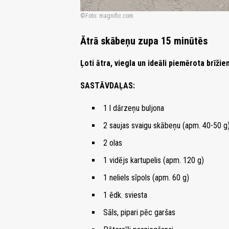
Foto: magnific.com
Ātrā skābeņu zupa 15 minūtēs
Ļoti ātra, viegla un ideāli piemērota brīži
SASTĀVDAĻAS:
1 l dārzeņu buljona
2 saujas svaigu skābeņu (apm. 40-50 g
2 olas
1 vidējs kartupelis (apm. 120 g)
1 neliels sīpols (apm. 60 g)
1 ēdk. sviesta
Sāls, pipari pēc garšas