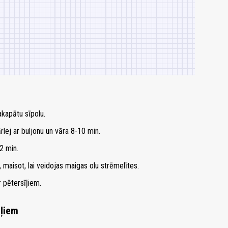
akapātu sīpolu.
rlej ar buljonu un vāra 8-10 min.
2 min.
 maisot, lai veidojas maigas olu strēmelītes.
r pētersīļiem.
ļiem