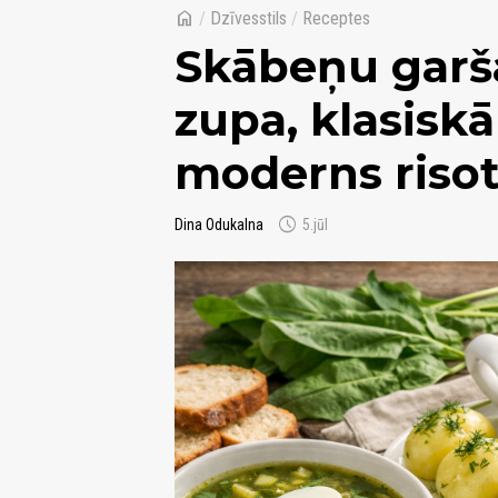
home
/
Dzīvesstils
/
Receptes
Skābeņu garša 
zupa, klasisk
moderns riso
schedule
Dina Odukalna
5.jūl