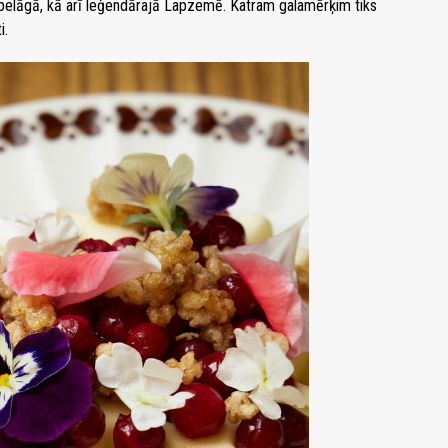
hipelāgā, kā arī leģendārajā Lapzemē. Katram galamērķim tiks
i.