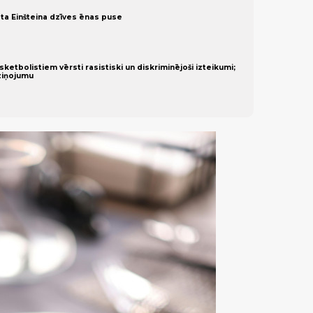
lāta Einšteina dzīves ēnas puse
sketbolistiem vērsti rasistiski un diskriminējoši izteikumi;
ziņojumu