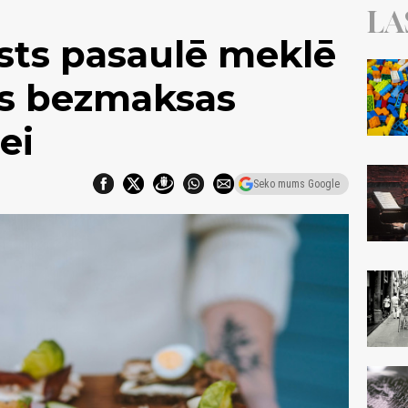
LA
sts pasaulē meklē
os bezmaksas
ei
Seko mums Google