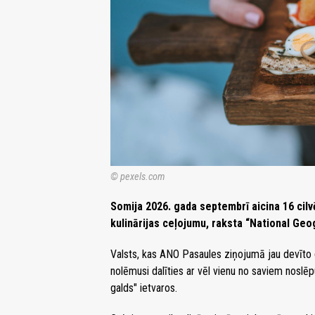
© pexels.com
Somija 2026. gada septembrī aicina 16 cil
kulinārijas ceļojumu, raksta “National Geo
Valsts, kas ANO Pasaules ziņojumā jau devīto g
nolēmusi dalīties ar vēl vienu no saviem noslē
galds" ietvaros.