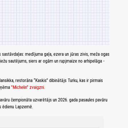
s sastāvdaļas: medījuma gaļa, ezera un jūras zivis, meža ogas
iežu sautējums, siers ar ogām un rupjmaize no arhipelāga -
nsikka, restorāna “Kaskis” dibinātājs Turku, kas ir pirmais
saņēma
"Michelin" zvaigzni.
avāru čempionāta uzvarētājs un 2026. gada pasaules pavāru
s ēdienu Lapzemē.