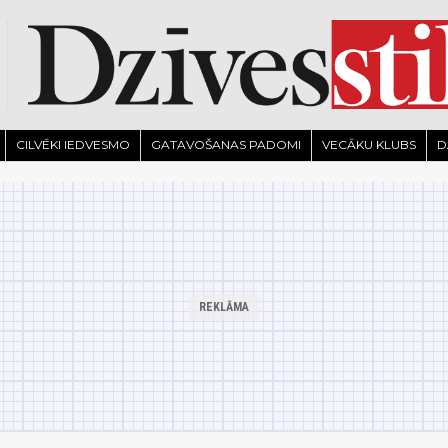
CILVĒKI IEDVESMO
GATAVOŠANAS PADOMI
VECĀKU KLUBS
D