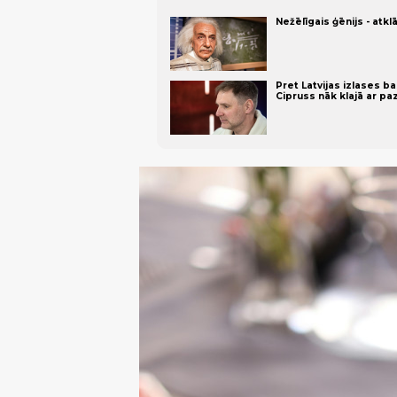
Nežēlīgais ģēnijs - atk
Pret Latvijas izlases ba
Cipruss nāk klajā ar pa