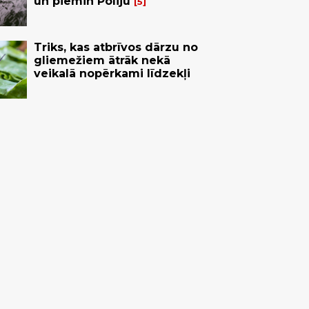
un piemin Poliju
5
Triks, kas atbrīvos dārzu no
gliemežiem ātrāk nekā
veikalā nopērkami līdzekļi