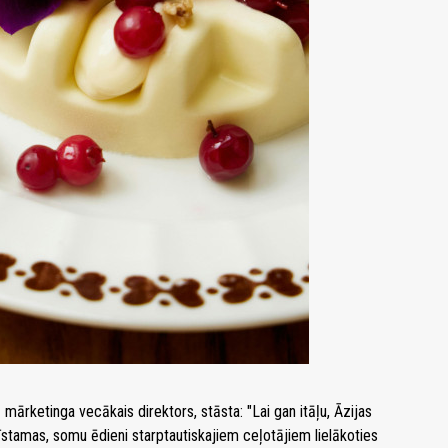
 mārketinga vecākais direktors, stāsta: "Lai gan itāļu, Āzijas
azīstamas, somu ēdieni starptautiskajiem ceļotājiem lielākoties