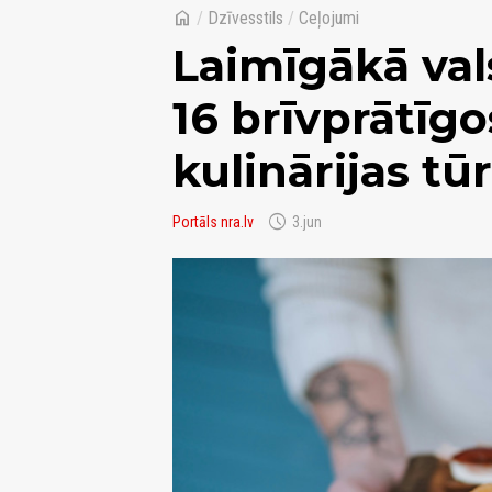
home
/
Dzīvesstils
/
Ceļojumi
Laimīgākā val
16 brīvprātīg
kulinārijas tūr
schedule
Portāls nra.lv
3.jun