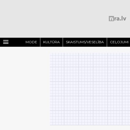
menu
MODE
KULTŪRA
SKAISTUMS/VESELĪBA
CEĻOJUMI