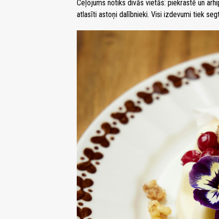
Ceļojums notiks divās vietās: piekrastē un ar
atlasīti astoņi dalībnieki. Visi izdevumi tiek segt