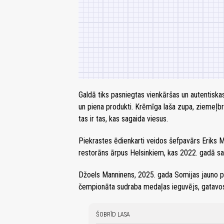
Galdā tiks pasniegtas vienkāršas un autentiska
un piena produkti. Krēmīga laša zupa, ziemeļbr
tas ir tas, kas sagaida viesus.
Piekrastes ēdienkarti veidos šefpavārs Eriks Ma
restorāns ārpus Helsinkiem, kas 2022. gadā 
Džoels Manninens, 2025. gada Somijas jauno p
čempionāta sudraba medaļas ieguvējs, gatavo
ŠOBRĪD LASA