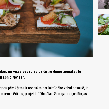
vēkus no visas pasaules uz četru dienu apmaksātu
graphic Notes”.
adu pēc kārtas ir nosaukta par laimīgāko valsti pasaulē, ir
pumiem - ēdienu, projekta "Oficiālais Somijas degustācijas