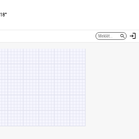
18°
login
search