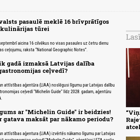
alsts pasaulē meklē 16 brīvprātīgos
ulinārijas tūrei
Las
eptembrī aicina 16 cilvēkus no visas pasaules uz četru dienu
as ceļojumu, raksta “National Geographic Notes”.
k gadā izmaksā Latvijas dalība
gastronomijas ceļvedī?
 un attīstības aģentūra (LIAA) noslēgusi līgumu par Latvijas dalību
tronomijas ceļvedī "Michelin Guide" līdz 2028. gadam, aģentūru
A.
īgums ar "Michelin Guide" ir beidzies!
“Viņi
ir gatava maksāt par nākamo periodu?
Raje
atce
 un attīstības aģentura (LIAA) izvērtēs nākamo līgumu par Latvijas