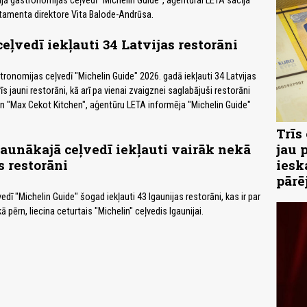
ajā gastronomijas ceļvedī "Michelin Guide", aģentūrai LETA sacīja
tamenta direktore Vita Balode-Andrūsa.
eļvedī iekļauti 34 Latvijas restorāni
tronomijas ceļvedī "Michelin Guide" 2026. gadā iekļauti 34 Latvijas
rīs jauni restorāni, kā arī pa vienai zvaigznei saglabājuši restorāni
un "Max Cekot Kitchen", aģentūru LETA informēja "Michelin Guide"
Trīs
jaunākajā ceļvedī iekļauti vairāk nekā
jau 
s restorāni
iesk
pārē
edī "Michelin Guide" šogad iekļauti 43 Igaunijas restorāni, kas ir par
 pērn, liecina ceturtais "Michelin" ceļvedis Igaunijai.