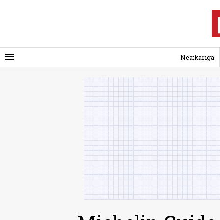
menu
Neatkarīgā