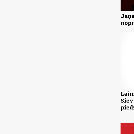
Jāņa
nopr
Laim
Siev
pied