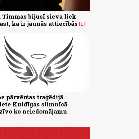
 Timmas bijusī sieva liek
ast, ka ir jaunās attiecībās
1
e pārvēršas traģēdijā.
iete Kuldīgas slimnīcā
zīvo ko neiedomājamu