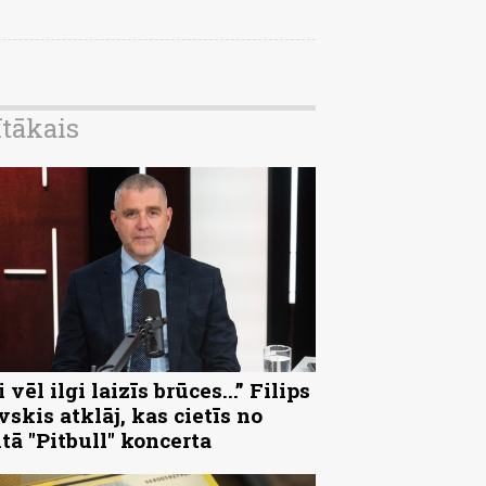
ītākais
 vēl ilgi laizīs brūces...” Filips
vskis atklāj, kas cietīs no
ltā "Pitbull" koncerta