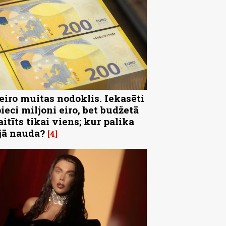
 eiro muitas nodoklis. Iekasēti
pieci miljoni eiro, bet budžetā
aitīts tikai viens; kur palika
jā nauda?
4