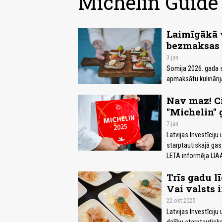
Michelin Guide
Laimīgākā v
bezmaksas k
3.jun
Somija 2026. gada s
apmaksātu kulinārij
Nav maz! Ci
"Michelin" 
7.jan
Latvijas Investīciju
starptautiskajā gas
LETA informēja LIA
Trīs gadu l
Vai valsts 
22.okt 2025
Latvijas Investīciju