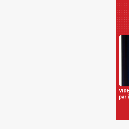
VIDE
par 