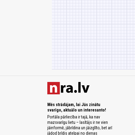
Mēs strādājam, lai Jūs zinātu
svarīgo, aktuālo un interesanto!
Portāla pārliecība ir tajā, ka nav
mazsvarīgu lietu – lasītājs ir ne vien
jāinformē, jābrīdina un jāizglīto, bet arī
jādod brīdis atelpai no dienas