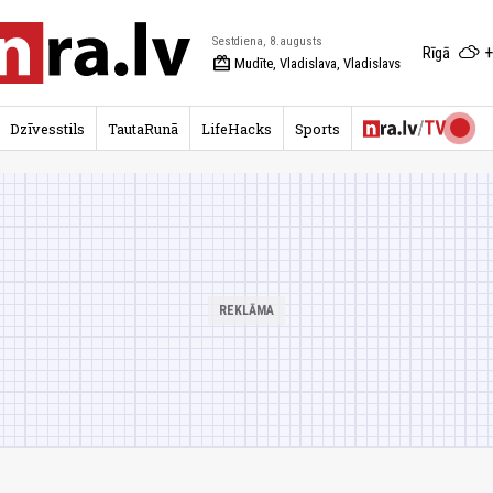
Sestdiena, 8.augusts
+
Rīgā
redeem
Mudīte, Vladislava, Vladislavs
Dzīvesstils
TautaRunā
LifeHacks
Sports