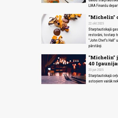
dalību starptautisk
LIAA Finanšu depar
"Michelin" c
22.okt 2025
Starptautiskajā gas
restorāni, tostarp t
"John Chef's Hall" 
pārstāvji.
"Michelin" 
40 Igaunija
23.jun 2025
Starptautiskajā ceļv
astoņiem vairāk nekā