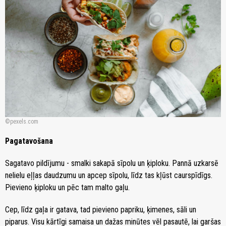
pexels.com
Pagatavošana
Sagatavo pildījumu - smalki sakapā sīpolu un ķiploku. Pannā uzkarsē
nelielu eļļas daudzumu un apcep sīpolu, līdz tas kļūst caurspīdīgs.
Pievieno ķiploku un pēc tam malto gaļu.
Cep, līdz gaļa ir gatava, tad pievieno papriku, ķimenes, sāli un
piparus. Visu kārtīgi samaisa un dažas minūtes vēl pasautē, lai garšas