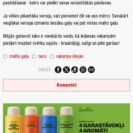
pasēdēšanai - katrs var pielikt savas iecienītākās piedevas.
Ja vēlies pikantāku versiju, vari pievienot čili vai aso mērci. Savukārt
vieglākai versijai izmanto liesāku gaļu vai pat vistas malto gaļu.
Mājās gatavoti tako ir vienkāršs veids, kā ikdienas vakariņām
piešķirt mazliet svētku sajūtu - kraukšķīgi, sulīgi un pilni garšas!
label
label
label
maltā gaļa
taco
vakariņu idejas
DALIES:
Komentēt