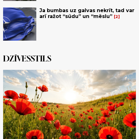
Ja bumbas uz galvas nekrīt, tad var
arī ražot “sūdu” un “mēslu”
2
DZĪVESSTILS