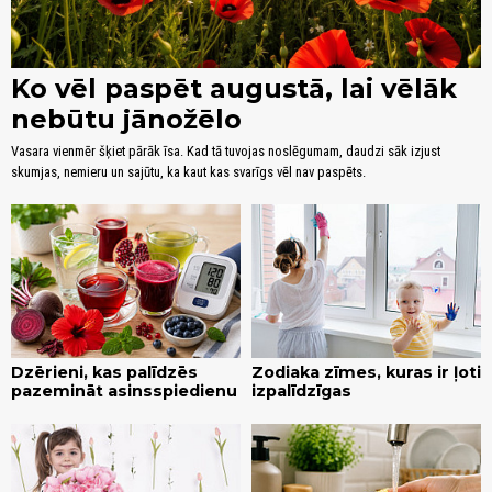
Ko vēl paspēt augustā, lai vēlāk
nebūtu jānožēlo
Vasara vienmēr šķiet pārāk īsa. Kad tā tuvojas noslēgumam, daudzi sāk izjust
skumjas, nemieru un sajūtu, ka kaut kas svarīgs vēl nav paspēts.
Dzērieni, kas palīdzēs
Zodiaka zīmes, kuras ir ļoti
pazemināt asinsspiedienu
izpalīdzīgas