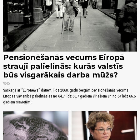
Pensionēšanās vecums Eiropā
strauji palielinās: kurās valstīs
būs visgarākais darba mūžs?
9:45
Saskaņā ar “Euronews” datiem, līdz 2060. gadu beigām pensionēšanās vecums
Eiropas Savienībā palielināsies no 64,7 līdz 66,7 gadiem vīriešiem un no 64 līdz 66,6
gadiem sievietēm.