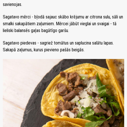
savienojas.
Sagatavo mērci - bļodā sajauc skābo krējumu ar citrona sulu, sāli un
smalki sakapātiem zaļumiem. Mērcei jābūt vieglai un svaigai - tā
lieliski balansēs gaļas bagātīgo garšu.
Sagatavo piedevas - sagriež tomātus un saplucina salātu lapas.
Sakapā zaļumus, kurus pievieno pašās beigās.