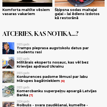
Komforta maltīte vēsiem
Šķipsna sodas maltajai
vasaras vakariem
gaļai – lai ēdiens izdotos
kā restorānā
ATCERIES, KAS NOTIKA...?
2025.gads
Tramps pieprasa augstskolu datus par
studentu rasi
2023.gads
Militārais eksperts nosauc, kas vēl bez
Krievijas apdraud Ukrainu
2025.gads
Konkurences padome lēmusi par labu
Mārupes bagātniekiem
6
2023.gads
Komercbanku superpeļņu apsargā Latvijas
Banka
7
2024.gads
Roibušs - svara zaudēšanai, kumelīte -