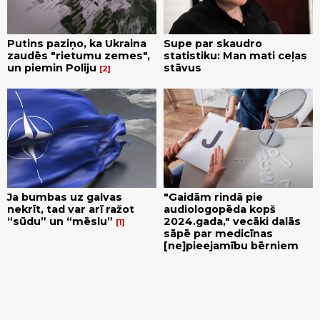
Putins paziņo, ka Ukraina
Supe par skaudro
zaudēs "rietumu zemes",
statistiku: Man mati ceļas
un piemin Poliju
stāvus
2
Ja bumbas uz galvas
"Gaidām rindā pie
nekrīt, tad var arī ražot
audiologopēda kopš
“sūdu” un “mēslu”
2024.gada," vecāki dalās
1
sāpē par medicīnas
[ne]pieejamību bērniem