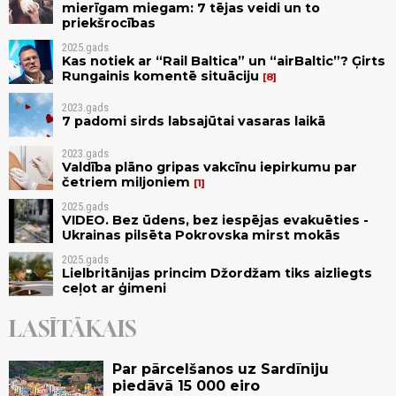
mierīgam miegam: 7 tējas veidi un to
priekšrocības
2025.gads
Kas notiek ar “Rail Baltica” un “airBaltic”? Ģirts
Rungainis komentē situāciju
8
2023.gads
7 padomi sirds labsajūtai vasaras laikā
2023.gads
Valdība plāno gripas vakcīnu iepirkumu par
četriem miljoniem
1
2025.gads
VIDEO. Bez ūdens, bez iespējas evakuēties -
Ukrainas pilsēta Pokrovska mirst mokās
2025.gads
Lielbritānijas princim Džordžam tiks aizliegts
ceļot ar ģimeni
LASĪTĀKAIS
Par pārcelšanos uz Sardīniju
piedāvā 15 000 eiro