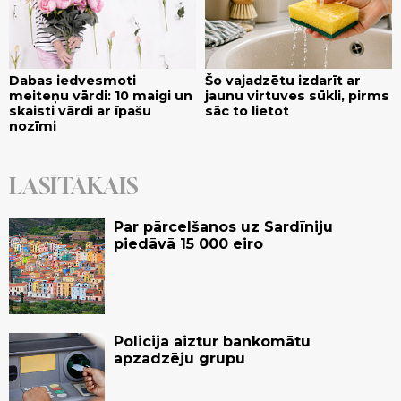
Dabas iedvesmoti
Šo vajadzētu izdarīt ar
meiteņu vārdi: 10 maigi un
jaunu virtuves sūkli, pirms
skaisti vārdi ar īpašu
sāc to lietot
nozīmi
LASĪTĀKAIS
Par pārcelšanos uz Sardīniju
piedāvā 15 000 eiro
Policija aiztur bankomātu
apzadzēju grupu