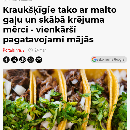
Kraukšķīgie tako ar malto
gaļu un skābā krējuma
mērci - vienkārši
pagatavojami mājās
schedule
Portāls nra.lv
24.mar
Seko mums Google