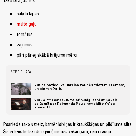
Tako laiviņās liek:
salātu lapas
malto gaļu
tomātus
zaļumus
pāri pārlej skābā krējuma mērci
ŠOBRĪD LASA
Putins paziņo, ka Ukraina zaudēs "rietumu zemes",
un piemin Poliju
VIDEO. "Maestro, Jums brīnišķīgi sanāk!" Ļaudis
sajūsmā par Raimonda Paula negaidīto rīcību
koncertā
Pasniedz tako uzreiz, kamēr laiviņas ir kraukšķīgas un pildījums silts.
Šis ēdiens lieliski der gan ģimenes vakariņām, gan draugu