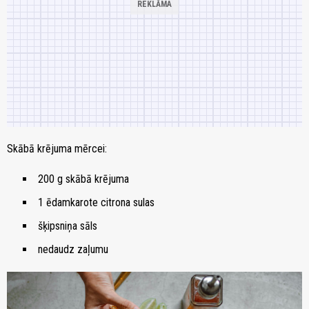
Skābā krējuma mērcei:
200 g skābā krējuma
1 ēdamkarote citrona sulas
šķipsniņa sāls
nedaudz zaļumu