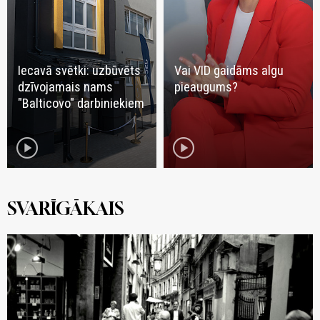
Iecavā svētki: uzbūvēts
Vai VID gaidāms algu
dzīvojamais nams
pieaugums?
"Balticovo" darbiniekiem
play_circle
play_circle
SVARĪGĀKAIS