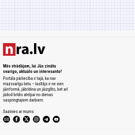
Mēs strādājam, lai Jūs zinātu
svarīgo, aktuālo un interesanto!
Portāla pārliecība ir tajā, ka nav
mazsvarīgu lietu – lasītājs ir ne vien
jāinformē, jābrīdina un jāizglīto, bet arī
jādod brīdis atelpai no dienas
saspringtajiem darbiem.
Sazinies ar mums: