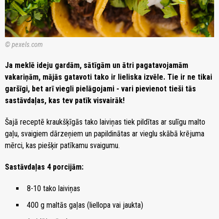
© pexels.com
Ja meklē ideju gardām, sātīgām un ātri pagatavojamām
vakariņām, mājās gatavoti tako ir lieliska izvēle. Tie ir ne tikai
garšīgi, bet arī viegli pielāgojami - vari pievienot tieši tās
sastāvdaļas, kas tev patīk visvairāk!
Šajā receptē kraukšķīgās tako laiviņas tiek pildītas ar sulīgu malto
gaļu, svaigiem dārzeņiem un papildinātas ar vieglu skābā krējuma
mērci, kas piešķir patīkamu svaigumu.
Sastāvdaļas 4 porcijām:
8-10 tako laiviņas
400 g maltās gaļas (liellopa vai jaukta)