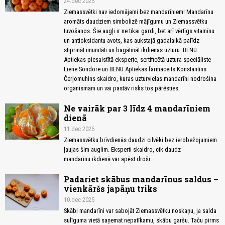
24.dec 2025
Ziemassvētki nav iedomājami bez mandarīniem! Mandarīnu
aromāts daudziem simbolizē mājīgumu un Ziemassvētku
tuvošanos. Šie augļi ir ne tikai gardi, bet arī vērtīgs vitamīnu
un antioksidantu avots, kas aukstajā gadalaikā palīdz
stiprināt imunitāti un bagātināt ikdienas uzturu. BENU
Aptiekas piesaistītā eksperte, sertificētā uztura speciāliste
Liene Sondore un BENU Aptiekas farmaceits Konstantīns
Čerjomuhins skaidro, kuras uzturvielas mandarīni nodrošina
organismam un vai pastāv risks tos pārēsties.
Ne vairāk par 3 līdz 4 mandarīniem
dienā
11.dec 2025
Ziemassvētku brīvdienās daudzi cilvēki bez ierobežojumiem
ļaujas šim auglim. Eksperti skaidro, cik daudz
mandarīnu ikdienā var apēst droši.
Padariet skābus mandarīnus saldus –
vienkāršs japāņu triks
10.dec 2025
Skābi mandarīni var sabojāt Ziemassvētku noskaņu, ja salda
sulīguma vietā saņemat nepatīkamu, skābu garšu. Taču pirms