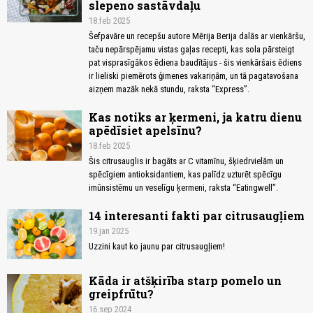
slepeno sastāvdaļu
18.feb 2025
Šefpavāre un recepšu autore Mērija Berija dalās ar vienkāršu,
taču nepārspējamu vistas gaļas recepti, kas sola pārsteigt
pat visprasīgākos ēdiena baudītājus - šis vienkāršais ēdiens
ir lieliski piemērots ģimenes vakariņām, un tā pagatavošana
aizņem mazāk nekā stundu, raksta “Express”.
Kas notiks ar ķermeni, ja katru dienu
apēdīsiet apelsīnu?
18.feb 2025
Šis citrusauglis ir bagāts ar C vitamīnu, šķiedrvielām un
spēcīgiem antioksidantiem, kas palīdz uzturēt spēcīgu
imūnsistēmu un veselīgu ķermeni, raksta “Eatingwell”.
14 interesanti fakti par citrusaugļiem
19.jan 2025
Uzzini kaut ko jaunu par citrusaugļiem!
Kāda ir atšķirība starp pomelo un
greipfrūtu?
16.sep 2024