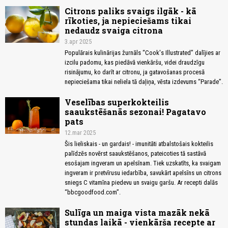
Citrons paliks svaigs ilgāk - kā
rīkoties, ja nepieciešams tikai
nedaudz svaiga citrona
3.apr 2025
Populārais kulinārijas žurnāls “Cook's Illustrated” dalījies ar
izcilu padomu, kas piedāvā vienkāršu, videi draudzīgu
risinājumu, ko darīt ar citronu, ja gatavošanas procesā
nepieciešama tikai neliela tā daļiņa, vēsta izdevums “Parade”.
Veselības superkokteilis
saaukstēšanās sezonai! Pagatavo
pats
12.mar 2025
Šis lieliskais - un gardais! - imunitāti atbalstošais kokteilis
palīdzēs novērst saaukstēšanos, pateicoties tā sastāvā
esošajam ingveram un apelsīnam. Tiek uzskatīts, ka svaigam
ingveram ir pretvīrusu iedarbība, savukārt apelsīns un citrons
sniegs C vitamīna piedevu un svaigu garšu. Ar recepti dalās
“bbcgoodfood.com”.
Sulīga un maiga vista mazāk nekā
stundas laikā - vienkārša recepte ar