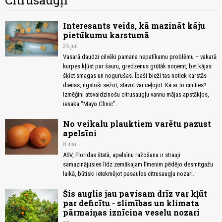
Citrusaugļi
Interesants veids, kā mazināt kāju
pietūkumu karstumā
25.jun
Vasarā daudzi cilvēki pamana nepatīkamu problēmu – vakarā
kurpes kļūst par šauru, gredzenus grūtāk noņemt, bet kājas
šķiet smagas un nogurušas. Īpaši bieži tas notiek karstās
dienās, ilgstoši sēžot, stāvot vai ceļojot. Kā ar to cīnīties?
Izmēģini atsvaidzinošu citrusaugļu vannu mājas apstākļos,
iesaka “Mayo Clinic”.
No veikalu plauktiem varētu pazust
apelsīni
8.mai
ASV, Floridas štatā, apelsīnu ražošana ir strauji
samazinājusies līdz zemākajam līmenim pēdējo desmitgažu
laikā, būtiski ietekmējot pasaules citrusaugļu nozari.
Šis auglis jau pavisam drīz var kļūt
par deficītu - slimības un klimata
pārmaiņas iznīcina veselu nozari