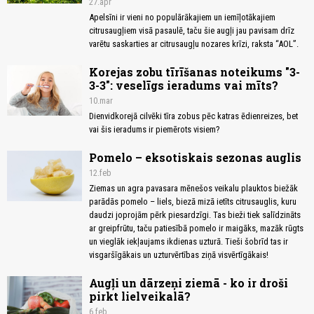
27.apr
Apelsīni ir vieni no populārākajiem un iemīļotākajiem
citrusaugļiem visā pasaulē, taču šie augļi jau pavisam drīz
varētu saskarties ar citrusaugļu nozares krīzi, raksta “AOL”.
Korejas zobu tīrīšanas noteikums "3-
3-3": veselīgs ieradums vai mīts?
10.mar
Dienvidkorejā cilvēki tīra zobus pēc katras ēdienreizes, bet
vai šis ieradums ir piemērots visiem?
Pomelo – eksotiskais sezonas auglis
12.feb
Ziemas un agra pavasara mēnešos veikalu plauktos biežāk
parādās pomelo – liels, biezā mizā ietīts citrusauglis, kuru
daudzi joprojām pērk piesardzīgi. Tas bieži tiek salīdzināts
ar greipfrūtu, taču patiesībā pomelo ir maigāks, mazāk rūgts
un vieglāk iekļaujams ikdienas uzturā. Tieši šobrīd tas ir
visgaršīgākais un uzturvērtības ziņā visvērtīgākais!
Augļi un dārzeņi ziemā - ko ir droši
pirkt lielveikalā?
6.feb