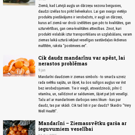
Ziemā, kad Latvijā augļu un dārzeņu sezona beigusies,
daudzi izvēlas tos pirkt lielveikalos. Lai gan svaigo vietējo
produktu piedāvājums ir ierobežots, ir augļi un dārzeņi,
kurus arī ziemā var droši izvēlēties gan pēc to kvalitātes, gan
uzturvērtības, gan cena-kvalitātes attiecības. Zinot, kuri
produkti vislabāk iztur transportēšanu un uzglabāšanu, varam
ziemas laikā uzturā iekļaut veselīgas sastāvdaļas ikdienas
maltītēm, raksta “postimees.ee”.
Cik daudz mandarīnu var apēst, lai
nerastos problēmas
9.jan
Mandarīni daudziem ir ziemas simbols - to smarža uzreiz
rada svētku sajūtu, un šķiet, ka šos sulīgos augļus var ēst
bez ierobežojumiem. Tie ir viegli, atsvaidzinoši, pilni C
vitamīna, un, salīdzinot ar saldumiem, šķiet pat ļoti veselīgi.
Taču arī ar mandarīniem darbojas sens likum - kas par
daudz, tas par skādi. Cik tad īsti ir par daudz? Skaidro “Very
Well Health”.
Mandarīni – Ziemassvētku garša ar
ieguvumiem veselībai