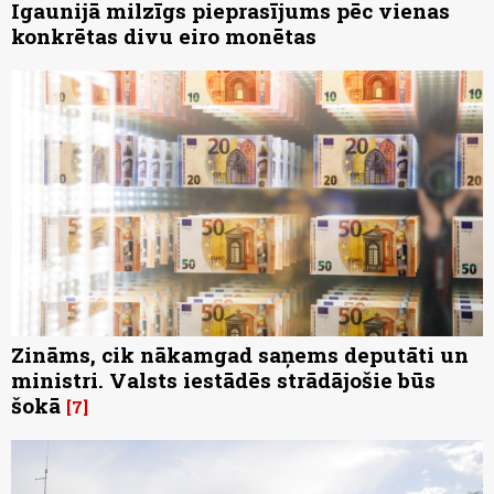
Igaunijā milzīgs pieprasījums pēc vienas
konkrētas divu eiro monētas
Zināms, cik nākamgad saņems deputāti un
ministri. Valsts iestādēs strādājošie būs
šokā
7