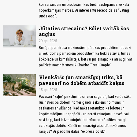
konservantiem un piedevām, kas bieži sastopamas veikalā
nopērkamajās mērcēs. Ar interesantu recepti dalās “Eating
Bird Food”.
Jūtaties stresains? Ēdiet vairāk šos
augļus
29.apr 2025
Runājot par stresa mazinošiem pārtikas produktiem, daudzi
cilvēki domā par tādiem produktiem kā treknas zivis, tumšā
šokolāde un kumelīšu tēja, bet vai jūs zinājāt, ka arī augļi var
palīdzēt mazināt stresu? Skaidro “Real Simple”.
Vienkāršs (un smaržīgs) triks, kā
pavasarī no dobēm atbaidīt kaķus
15.apr 2025
Pavasarī “zaļie” pirkstiņi nevar vien sagaidīt, kad varēs sākt
rušināties pa dobēm, tomēr gandrīz ikviens no mums ir
saskāries ar vilšanos, kad nākas ieraudzīt, ka lolotie un
koptie stādījumi ir apgānīti - un nereti vainojami ir sveši vai
savi kaķi, kuri ir izmantojuši izdevību parušināties svaigi
uzraktajās dobēs. Kā lēti un smaržīgi atbaidīt nevēlamos
racējus? Ar padomu dalās “express.co.uk”.