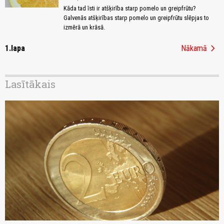
Kāda tad īsti ir atšķirība starp pomelo un greipfrūtu?
Galvenās atšķirības starp pomelo un greipfrūtu slēpjas to
izmērā un krāsā.
chevron_right
1.lapa
Nākamā
Lasītākais