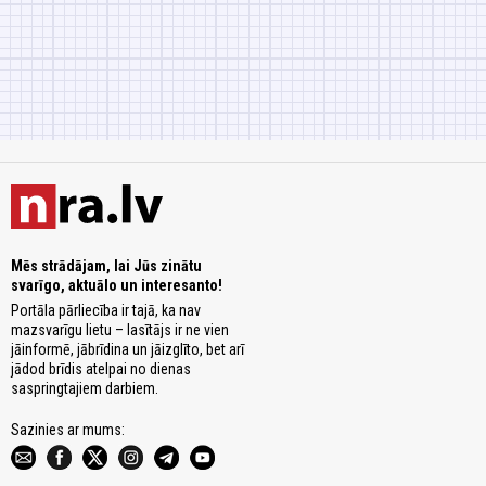
Mēs strādājam, lai Jūs zinātu
svarīgo, aktuālo un interesanto!
Portāla pārliecība ir tajā, ka nav
mazsvarīgu lietu – lasītājs ir ne vien
jāinformē, jābrīdina un jāizglīto, bet arī
jādod brīdis atelpai no dienas
saspringtajiem darbiem.
Sazinies ar mums: