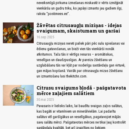
neveiksmīgā pirkuma izmešanas miskastē ir vērts izmēģināt
vienkāršu un gudru triku, ko japāņi izmanto jau gadiem ilgi,
raksta “postimees.ee”.
Žāvētas citrusaugļu miziņas - idejas
svaigumam, skaistumam un garšai
16.sep 2025
Citrusaugļu miziņas nereti paliek pāri pēc sulu spiešanas vai
ēdienu gatavošanas, un bieži vien tās vienkārši nonāk
atkritumos. Taču tās ir vērtīgs resurss – aromātiskas,
veselīgas un daudzpusīgas. Ar pareizu žāvēšanu un
uzglabāšanu tās var kļūt par noderīgu sastāvdaļu gan virtuvē,
gan mājas kopšanā. Vairāk par citrusaugļu mizas žāvēšanu
un izmantošanu lasi thekitchn.com.
Citrusu svaigums bļodā - pašgatavota
mērce zaļajiem salātiem
30.mai 2025
Pavasaris ir lielisks laiks, lai baudītu svaigus zaļos salātus,
kas bagāti ar vitamīniem un minerālvielām. Lai padarītu
salātus vēl garšīgākus un veselīgākus, pagatavojiet mājās
savu salātu mērci. Pašgatavotas mērces ne tikai ļauj kontrolēt
sastāvdaļu kvalitāti, bet arī izvairīties no liekiem