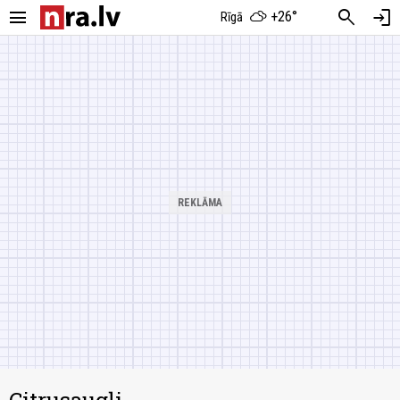
menu
search
login
+26°
Rīgā