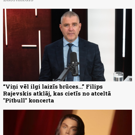
“Viņi vēl ilgi laizīs brūces...” Filips
Rajevskis atklāj, kas cietīs no atceltā
"Pitbull" koncerta