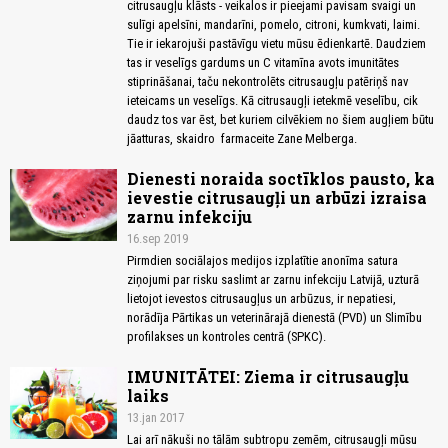
citrusaugļu klāsts - veikalos ir pieejami pavisam svaigi un
sulīgi apelsīni, mandarīni, pomelo, citroni, kumkvati, laimi.
Tie ir iekarojuši pastāvīgu vietu mūsu ēdienkartē. Daudziem
tas ir veselīgs gardums un C vitamīna avots imunitātes
stiprināšanai, taču nekontrolēts citrusaugļu patēriņš nav
ieteicams un veselīgs. Kā citrusaugļi ietekmē veselību, cik
daudz tos var ēst, bet kuriem cilvēkiem no šiem augļiem būtu
jāatturas, skaidro farmaceite Zane Melberga.
Dienesti noraida soctīklos pausto, ka
ievestie citrusaugļi un arbūzi izraisa
zarnu infekciju
16.sep 2019
Pirmdien sociālajos medijos izplatītie anonīma satura
ziņojumi par risku saslimt ar zarnu infekciju Latvijā, uzturā
lietojot ievestos citrusaugļus un arbūzus, ir nepatiesi,
norādīja Pārtikas un veterinārajā dienestā (PVD) un Slimību
profilakses un kontroles centrā (SPKC).
IMUNITĀTEI: Ziema ir citrusaugļu
laiks
13.jan 2017
Lai arī nākuši no tālām subtropu zemēm, citrusaugļi mūsu