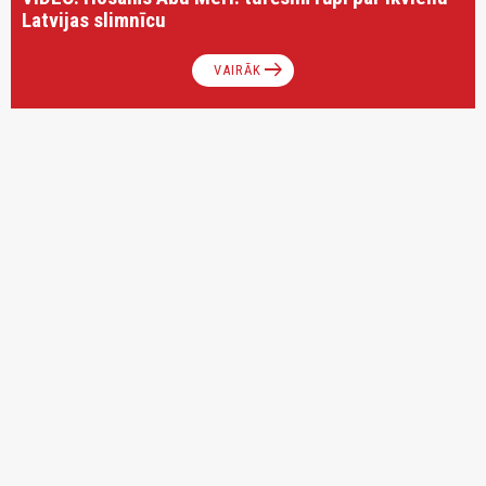
Latvijas slimnīcu
arrow_right_alt
VAIRĀK