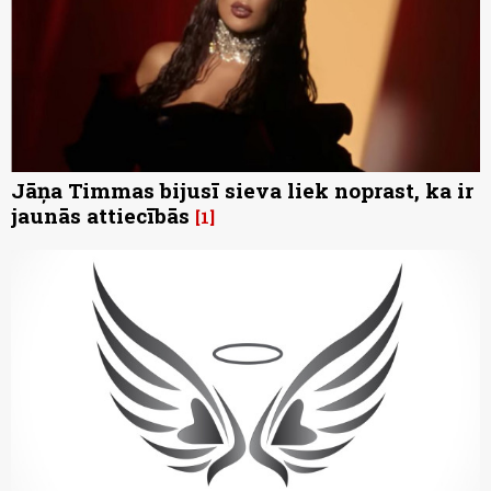
Jāņa Timmas bijusī sieva liek noprast, ka ir
jaunās attiecībās
1