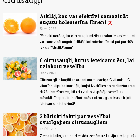
Citrusaugļi
Atklāj, kas var efektīvi samazināt
augstu holesterīna līmeni
2
5.feb 2022
Pētnieki norāda, ka citrusaugļu mizās atrodamie savienojumi
var samazināt augstu "sliktā" holesterīna līmeni pat par 40%,
raksta "MedikForum".
6 citrusaugļi, kurus ieteicams ēst, lai
uzlabotu veselību
9.nov 2021
Citrusaugļi ir bagāti ar organismam svarīgo C vitamīnu. C
vitamīns stiprina imunitāti, ļaujot izvairīties no saslimšanas ar
dažādiem vīrusiem, kā arī uzlabo vispārējo veselības
stāvokli. Eksperti ir izcēluši sešus citruaugļus, kurus ir ļoti
ieteicams lietot uzturā!
3 būtiski fakti par veselībai
svarīgajiem citrusaugļiem
12.feb 2021
Ziema ir laiks, kad no dienvidu zemēm uz Latviju atceļo plašs