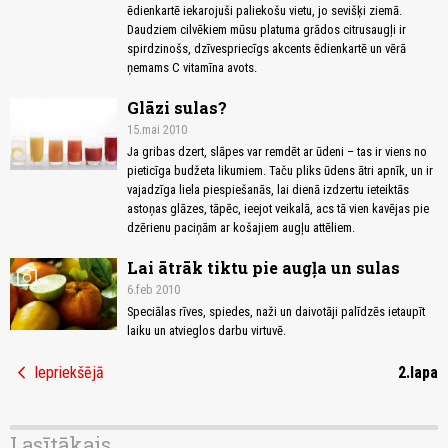
ēdienkartē iekarojuši paliekošu vietu, jo sevišķi ziemā.
Daudziem cilvēkiem mūsu platuma grādos citrusaugļi ir
spirdzinošs, dzīvespriecīgs akcents ēdienkartē un vērā
ņemams C vitamīna avots.
Glāzi sulas?
15.mai 2010
Ja gribas dzert, slāpes var remdēt ar ūdeni – tas ir viens no
pieticīga budžeta likumiem. Taču pliks ūdens ātri apnīk, un ir
vajadzīga liela piespiešanās, lai dienā izdzertu ieteiktās
astoņas glāzes, tāpēc, ieejot veikalā, acs tā vien kavējas pie
dzērienu paciņām ar košajiem augļu attēliem.
Lai ātrāk tiktu pie augļa un sulas
photo_camera
6.feb 2010
Speciālas rīves, spiedes, naži un daivotāji palīdzēs ietaupīt
laiku un atvieglos darbu virtuvē.
chevron_left
Iepriekšējā
2.lapa
Lasītākais