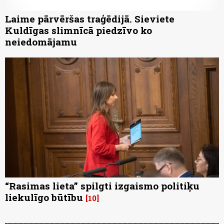
Laime pārvēršas traģēdijā. Sieviete
Kuldīgas slimnīcā piedzīvo ko
neiedomājamu
“Rasimas lieta” spilgti izgaismo politiķu
liekulīgo būtību
10