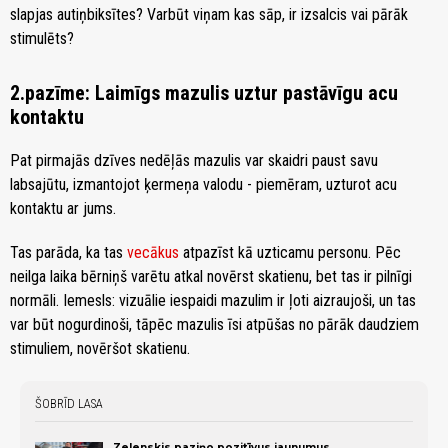
slapjas autiņbiksītes? Varbūt viņam kas sāp, ir izsalcis vai pārāk
stimulēts?
2.pazīme: Laimīgs mazulis uztur pastāvīgu acu
kontaktu
Pat pirmajās dzīves nedēļās mazulis var skaidri paust savu
labsajūtu, izmantojot ķermeņa valodu - piemēram, uzturot acu
kontaktu ar jums.
Tas parāda, ka tas
vecākus
atpazīst kā uzticamu personu. Pēc
neilga laika bērniņš varētu atkal novērst skatienu, bet tas ir pilnīgi
normāli. Iemesls: vizuālie iespaidi mazulim ir ļoti aizraujoši, un tas
var būt nogurdinoši, tāpēc mazulis īsi atpūšas no pārāk daudziem
stimuliem, novēršot skatienu.
ŠOBRĪD LASA
Zelenskis paziņo pozitīvus jaunumus