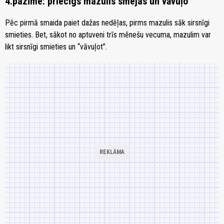
4.pazīme: priecīgs mazulis smejas un vāvuļo
Pēc pirmā smaida paiet dažas nedēļas, pirms mazulis sāk sirsnīgi
smieties. Bet, sākot no aptuveni trīs mēnešu vecuma, mazulim var
likt sirsnīgi smieties un “vāvuļot”.