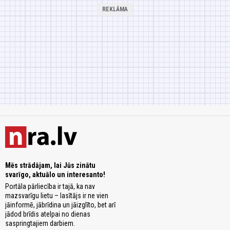
Mēs strādājam, lai Jūs zinātu
svarīgo, aktuālo un interesanto!
Portāla pārliecība ir tajā, ka nav
mazsvarīgu lietu – lasītājs ir ne vien
jāinformē, jābrīdina un jāizglīto, bet arī
jādod brīdis atelpai no dienas
saspringtajiem darbiem.