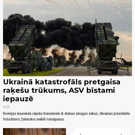
Ukrainā katastrofāls pretgaisa
raķešu trūkums, ASV bīstami
iepauzē
6:20
Krievijas masveida raķešu triecieniem ik dienas smagas sekas, Ukrainas prezidents
Volodimirs Zelenskis meklē risinājumus.