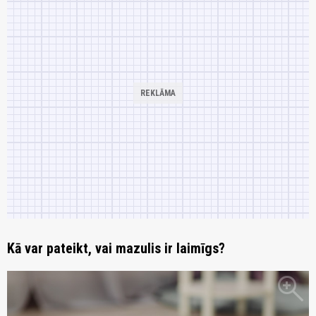
Kā var pateikt, vai mazulis ir laimīgs?
zoom_in