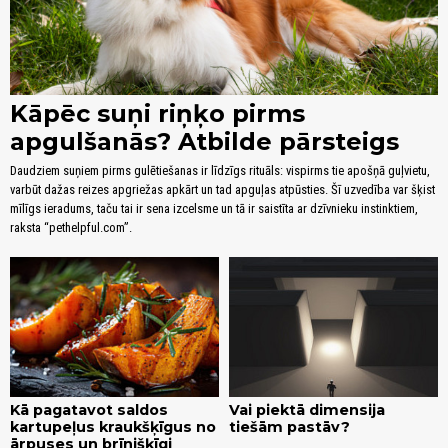
Kāpēc suņi riņķo pirms
apgulšanās? Atbilde pārsteigs
Daudziem suņiem pirms gulētiešanas ir līdzīgs rituāls: vispirms tie apošņā guļvietu,
varbūt dažas reizes apgriežas apkārt un tad apguļas atpūsties. Šī uzvedība var šķist
mīlīgs ieradums, taču tai ir sena izcelsme un tā ir saistīta ar dzīvnieku instinktiem,
raksta “pethelpful.com”.
Kā pagatavot saldos
Vai piektā dimensija
kartupeļus kraukšķīgus no
tiešām pastāv?
ārpuses un brīnišķīgi