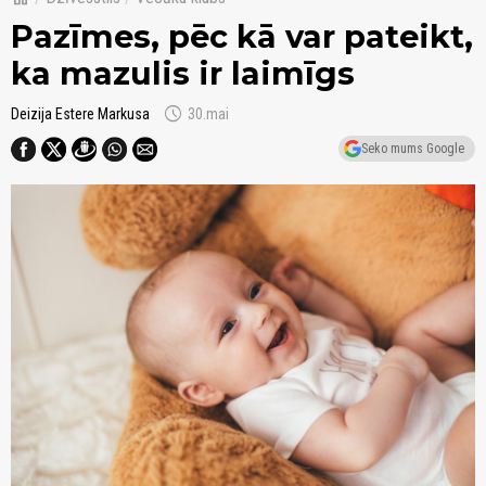
Pazīmes, pēc kā var pateikt,
ka mazulis ir laimīgs
schedule
Deizija Estere Markusa
30.mai
Seko mums Google