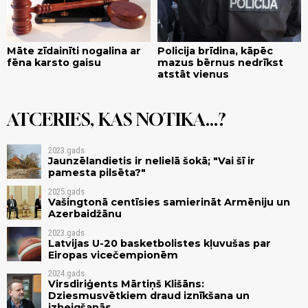
Māte zīdainīti nogalina ar
Policija brīdina, kāpēc
fēna karsto gaisu
mazus bērnus nedrīkst
atstāt vienus
ATCERIES, KAS NOTIKA...?
2023.gads
Jaunzēlandietis ir nelielā šokā; "Vai šī ir
pamesta pilsēta?"
2025.gads
Vašingtonā centīsies samierināt Armēniju un
Azerbaidžānu
2023.gads
Latvijas U-20 basketbolistes kļuvušas par
Eiropas vicečempionēm
2024.gads
Virsdiriģents Mārtiņš Klišāns:
Dziesmusvētkiem draud iznīkšana un
izbeigšanās