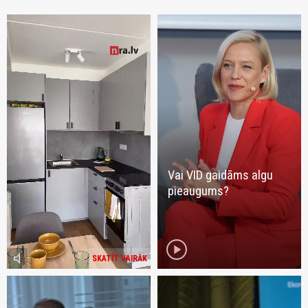
Vai VID gaidāms algu
pieaugums?
play_circle
volume_mute
SKATĪT VAIRĀK