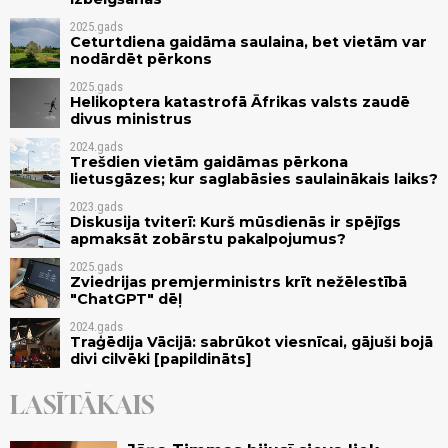
2025.gads
Ceturtdiena gaidāma saulaina, bet vietām var
nodārdēt pērkons
2025.gads
Helikoptera katastrofā Āfrikas valsts zaudē
divus ministrus
2024.gads
Trešdien vietām gaidāmas pērkona
lietusgāzes; kur saglabāsies saulainākais laiks?
2023.gads
Diskusija tviterī: Kurš mūsdienās ir spējīgs
apmaksāt zobārstu pakalpojumus?
2025.gads
Zviedrijas premjerministrs krīt nežēlestībā
"ChatGPT" dēļ
2024.gads
Traģēdija Vācijā: sabrūkot viesnīcai, gājuši bojā
divi cilvēki [papildināts]
LASĪTĀKAIS