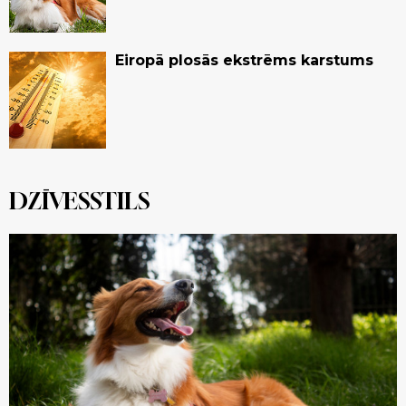
Eiropā plosās ekstrēms karstums
DZĪVESSTILS