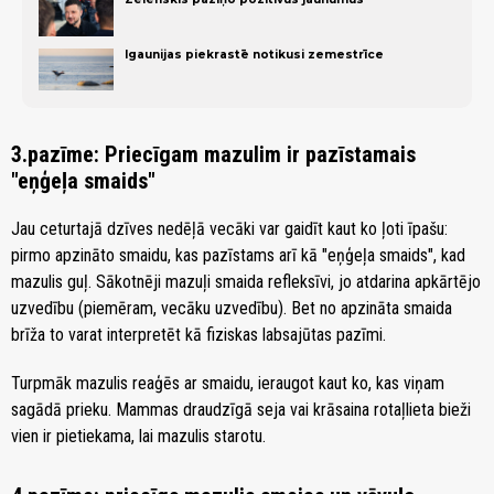
Igaunijas piekrastē notikusi zemestrīce
3.pazīme: Priecīgam mazulim ir pazīstamais
"eņģeļa smaids"
Jau ceturtajā dzīves nedēļā vecāki var gaidīt kaut ko ļoti īpašu:
pirmo apzināto smaidu, kas pazīstams arī kā "eņģeļa smaids", kad
mazulis guļ. Sākotnēji mazuļi smaida refleksīvi, jo atdarina apkārtējo
uzvedību (piemēram, vecāku uzvedību). Bet no apzināta smaida
brīža to varat interpretēt kā fiziskas labsajūtas pazīmi.
Turpmāk mazulis reaģēs ar smaidu, ieraugot kaut ko, kas viņam
sagādā prieku. Mammas draudzīgā seja vai krāsaina rotaļlieta bieži
vien ir pietiekama, lai mazulis starotu.