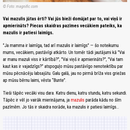
© Foto: magnific.com
Vai mazulis jūtas ērti? Vai jūs bieži domājat par to, vai viņš ir
apmierināts? Piecas skaidras pazīmes vecākiem pateiks, ka
mazulis ir patiesi laimīgs.
"Ja mamma ir laimīga, tad arī mazulis ir laimīgs" — šo noteikumu
mums, vecākiem, pastāvīgi atkārto. Un tomēr tādi jautājumi kā "Vai
ar manu mazuli viss ir kārtībā?", "Vai viņš ir apmierināts?", "Vai tam
kaut kas ir vajadzīgs?" atspoguļo mūsu pastāvīgo nenoteiktību par
mūsu pēcnācēju labsajūtu. Galu galā, jau no pirmā brīža viss griežas
ap mūsu bērnu laimi, vēsta “Bunte”.
Tieši tāpēc vecāki visu dara. Katru dienu, katru stundu, katru sekundi.
Tāpēc ir vēl jo vairāk mierinājuma, ja
mazulis
parāda kādu no šīm
pazīmēm. Jo tās ir skaidra norāde, ka mazulis ir patiesi laimīgs...