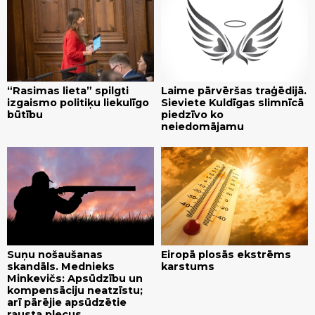
“Rasimas lieta” spilgti
Laime pārvēršas traģēdijā.
izgaismo politiķu liekulīgo
Sieviete Kuldīgas slimnīcā
būtību
piedzīvo ko
neiedomājamu
Suņu nošaušanas
Eiropā plosās ekstrēms
skandāls. Mednieks
karstums
Minkevičs: Apsūdzību un
kompensāciju neatzīstu;
arī pārējie apsūdzētie
rausta plecus