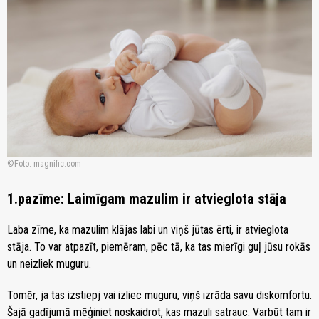
Foto: magnific.com
1.pazīme: Laimīgam mazulim ir atvieglota stāja
Laba zīme, ka mazulim klājas labi un viņš jūtas ērti, ir atvieglota
stāja. To var atpazīt, piemēram, pēc tā, ka tas mierīgi guļ jūsu rokās
un neizliek muguru.
Tomēr, ja tas izstiepj vai izliec muguru, viņš izrāda savu diskomfortu.
Šajā gadījumā mēģiniet noskaidrot, kas mazuli satrauc. Varbūt tam ir