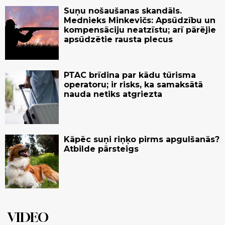
Suņu nošaušanas skandāls.
Mednieks Minkevičs: Apsūdzību un
kompensāciju neatzīstu; arī pārējie
apsūdzētie rausta plecus
PTAC brīdina par kādu tūrisma
operatoru; ir risks, ka samaksātā
nauda netiks atgriezta
Kāpēc suņi riņķo pirms apgulšanās?
Atbilde pārsteigs
VIDEO