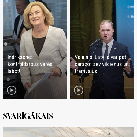
Indriksone:
Valainis: Latvija var pati
kontroldarbus varēs
saražot sev vilcienus un
labot!
tramvajus
play_circle
play_circle
SVARĪGĀKAIS