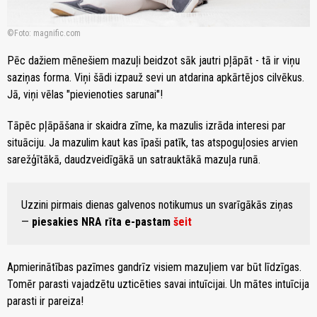
Foto: magnific.com
Pēc dažiem mēnešiem mazuļi beidzot sāk jautri pļāpāt - tā ir viņu
saziņas forma. Viņi šādi izpauž sevi un atdarina apkārtējos cilvēkus.
Jā, viņi vēlas "pievienoties sarunai"!
Tāpēc pļāpāšana ir skaidra zīme, ka mazulis izrāda interesi par
situāciju. Ja mazulim kaut kas īpaši patīk, tas atspoguļosies arvien
sarežģītākā, daudzveidīgākā un satrauktākā mazuļa runā.
Uzzini pirmais dienas galvenos notikumus un svarīgākās ziņas
—
piesakies NRA rīta e-pastam
šeit
Apmierinātības pazīmes gandrīz visiem mazuļiem var būt līdzīgas.
Tomēr parasti vajadzētu uzticēties savai intuīcijai. Un mātes intuīcija
parasti ir pareiza!