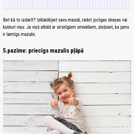
Bet kā to izdarīt? Izklaidējiet savu mazuli, radot jocīgas skaņas vai
kutinot viņu. Ja viņš atbild ar sirsnīgiem smiekliem, zināsiet, ka jums
ir laimīgs mazulis.
5.pazīme: priecīgs mazulis pļāpā
zoom_in