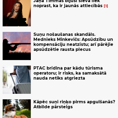
Jāņa Timmas bijusī sieva liek
noprast, ka ir jaunās attiecībās
1
Suņu nošaušanas skandāls.
Mednieks Minkevičs: Apsūdzību un
kompensāciju neatzīstu; arī pārējie
apsūdzētie rausta plecus
PTAC brīdina par kādu tūrisma
operatoru; ir risks, ka samaksātā
nauda netiks atgriezta
Kāpēc suņi riņķo pirms apgulšanās?
Atbilde pārsteigs