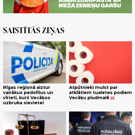
SAISTĪTĀS ZIŅAS
Rīgas reģionā aiztur
Atpūtnieki mulst par
vairākus pedofilus un
atklātiem tualetes podiem
vīrieti, kurš Vecāķos
Vecāķu pludmalē
1
uzbruka sievietei