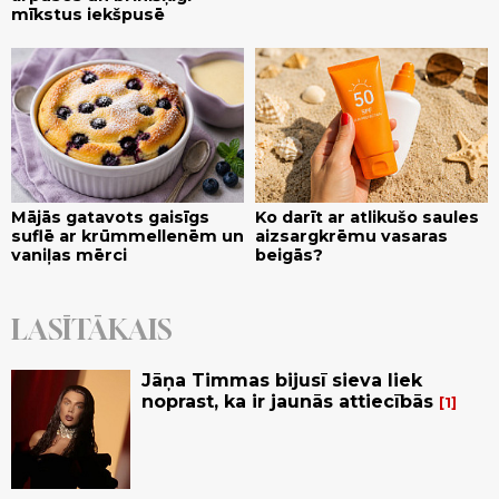
mīkstus iekšpusē
Mājās gatavots gaisīgs
Ko darīt ar atlikušo saules
suflē ar krūmmellenēm un
aizsargkrēmu vasaras
vaniļas mērci
beigās?
LASĪTĀKAIS
Jāņa Timmas bijusī sieva liek
noprast, ka ir jaunās attiecībās
1