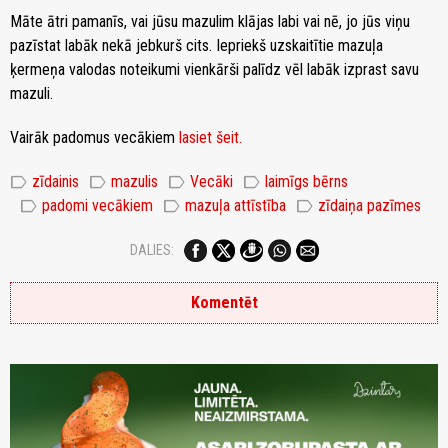
Māte ātri pamanīs, vai jūsu mazulim klājas labi vai nē, jo jūs viņu
pazīstat labāk nekā jebkurš cits. Iepriekš uzskaitītie mazuļa
ķermeņa valodas noteikumi vienkārši palīdz vēl labāk izprast savu
mazuli.
Vairāk padomus vecākiem
lasiet šeit.
label
label
label
label
zīdainis
mazulis
Vecāki
laimīgs bērns
label
label
label
padomi vecākiem
mazuļa attīstība
zīdaiņa pazīmes
DALIES:
Komentēt