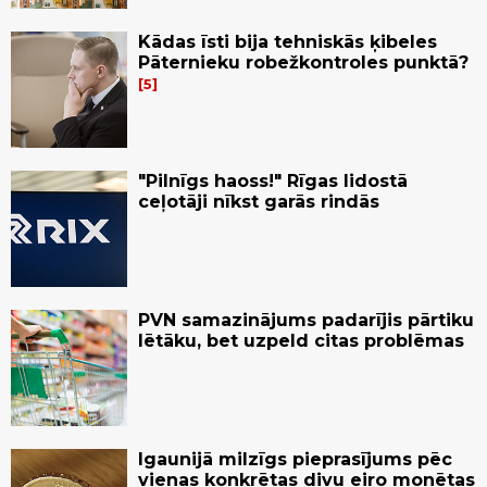
Kādas īsti bija tehniskās ķibeles
Pāternieku robežkontroles punktā?
5
"Pilnīgs haoss!" Rīgas lidostā
ceļotāji nīkst garās rindās
PVN samazinājums padarījis pārtiku
lētāku, bet uzpeld citas problēmas
Igaunijā milzīgs pieprasījums pēc
vienas konkrētas divu eiro monētas