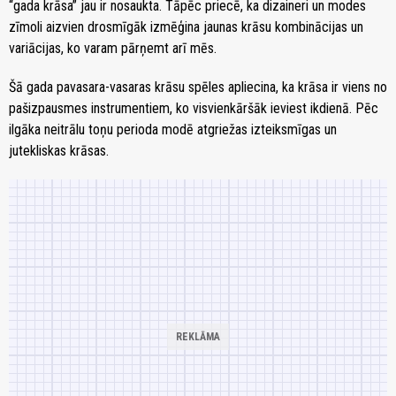
“gada krāsa” jau ir nosaukta. Tāpēc priecē, ka dizaineri un modes
zīmoli aizvien drosmīgāk izmēģina jaunas krāsu kombinācijas un
variācijas, ko varam pārņemt arī mēs.
Šā gada pavasara-vasaras krāsu spēles apliecina, ka krāsa ir viens no
pašizpausmes instrumentiem, ko visvienkāršāk ieviest ikdienā. Pēc
ilgāka neitrālu toņu perioda modē atgriežas izteiksmīgas un
jutekliskas krāsas.