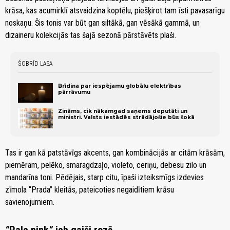
krāsa, kas acumirklī atsvaidzina koptēlu, piešķirot tam īsti pavasarīgu
noskaņu. Šis tonis var būt gan siltākā, gan vēsākā gammā, un
dizaineru kolekcijās tas šajā sezonā pārstāvēts plaši.
ŠOBRĪD LASA
Brīdina par iespējamu globālu elektrības
pārrāvumu
Zināms, cik nākamgad saņems deputāti un
ministri. Valsts iestādēs strādājošie būs šokā
Tas ir gan kā patstāvīgs akcents, gan kombinācijās ar citām krāsām,
piemēram, pelēko, smaragdzaļo, violeto, ceriņu, debesu zilo un
mandarīna toni. Pēdējais, starp citu, īpaši izteiksmīgs izdevies
zīmola “Prada” kleitās, pateicoties negaidītiem krāsu
savienojumiem.
“
Pale pink
”
jeb gaiši rozā