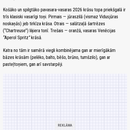
Košāko un spilgtāko pavasara-vasaras 2026 krāsu topa priekšgalā ir
trīs klasiski vasarīgi toņi. Pirmais — jūraszilā (vismaz Vidusjūras
noskaņās) jeb tirkīza krāsa. Otrais — salātzaļā šartrēzes
(“Chartreuse”) liķiera tonī. Trešais — oranžā, vasaras Venēcijas
“
Aperol Spritz
”
krāsā.
Katra no tām ir samērā viegli kombinējama gan ar mierīgākām
bāzes krāsām (pelēko, balto, bēšo, brūno, tumšzilo), gan ar
pasteļtoņiem, gan arī savstarpēji.