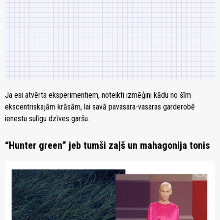
Ja esi atvērta eksperimentiem, noteikti izmēģini kādu no šīm
ekscentriskajām krāsām, lai savā pavasara-vasaras garderobē
ienestu sulīgu dzīves garšu.
“Hunter green”
jeb tumši zaļš un mahagonija tonis
zoom_in