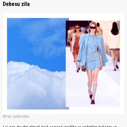
Debesu zila
zoom_in
Foto: publicitātes