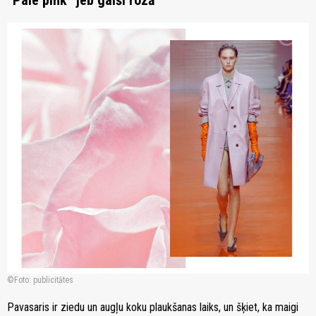
zoom_in
Foto: publicitātes
Pavasaris ir ziedu un augļu koku plaukšanas laiks, un šķiet, ka maigi