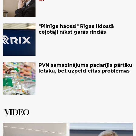
"Pilnīgs haoss!" Rīgas lidostā
ceļotāji nīkst garās rindās
PVN samazinājums padarījis pārtiku
lētāku, bet uzpeld citas problēmas
VIDEO