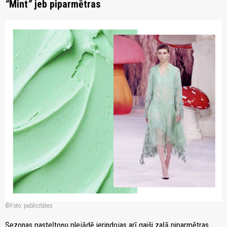
“
Mint
”
jeb piparmētras
zoom_in
Foto: publicitātes
Sezonas pasteļtoņu plejādē ierindojas arī gaiši zaļā piparmētras