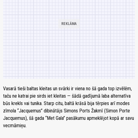
Vasarā tieši baltas kleitas un svārki ir viena no šā gada top izvēlēm,
taču ne katrai pie sirds iet kleitas — šādā gadījumā laba alternatīva
būs krekls vai tunika. Starp citu, baltā krāsā bija tērpies arī modes
zīmola “Jacquemus” dibinātājs Simons Ports Žakmī (Simon Porte
Jacquemus), šā gada “Met Gala” pasākumu apmeklējot kopā ar savu
vecmāmiņu.