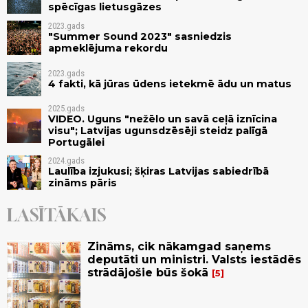
spēcīgas lietusgāzes
2023.gads
"Summer Sound 2023" sasniedzis
apmeklējuma rekordu
2023.gads
4 fakti, kā jūras ūdens ietekmē ādu un matus
2025.gads
VIDEO. Uguns "nežēlo un savā ceļā iznīcina
visu"; Latvijas ugunsdzēsēji steidz palīgā
Portugālei
2024.gads
Laulība izjukusi; šķiras Latvijas sabiedrībā
zināms pāris
LASĪTĀKAIS
Zināms, cik nākamgad saņems
deputāti un ministri. Valsts iestādēs
strādājošie būs šokā
5