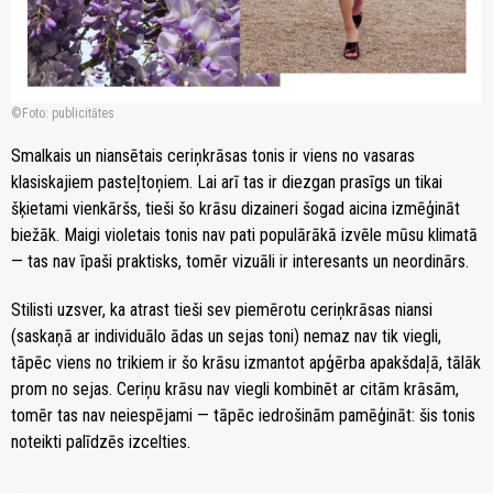
Foto: publicitātes
Smalkais un niansētais ceriņkrāsas tonis ir viens no vasaras
klasiskajiem pasteļtoņiem. Lai arī tas ir diezgan prasīgs un tikai
šķietami vienkāršs, tieši šo krāsu dizaineri šogad aicina izmēģināt
biežāk. Maigi violetais tonis nav pati populārākā izvēle mūsu klimatā
— tas nav īpaši praktisks, tomēr vizuāli ir interesants un neordinārs.
Stilisti uzsver, ka atrast tieši sev piemērotu ceriņkrāsas niansi
(saskaņā ar individuālo ādas un sejas toni) nemaz nav tik viegli,
tāpēc viens no trikiem ir šo krāsu izmantot apģērba apakšdaļā, tālāk
prom no sejas. Ceriņu krāsu nav viegli kombinēt ar citām krāsām,
tomēr tas nav neiespējami — tāpēc iedrošinām pamēģināt: šis tonis
noteikti palīdzēs izcelties.