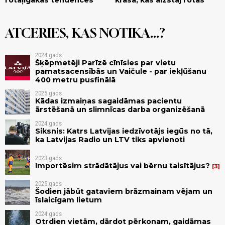
ATCERIES, KAS NOTIKA...?
2024.gads
Šķēpmetēji Parīzē cīnīsies par vietu
pamatsacensībās un Vaičule - par iekļūšanu
400 metru pusfinālā
2025.gads
Kādas izmaiņas sagaidāmas pacientu
ārstēšanā un slimnīcas darba organizēšanā
2024.gads
Siksnis: Katrs Latvijas iedzīvotājs iegūs no tā,
ka Latvijas Radio un LTV tiks apvienoti
2023.gads
Importēsim strādātājus vai bērnu taisītājus?
3
2025.gads
Šodien jābūt gataviem brāzmainam vējam un
īslaicīgam lietum
2024.gads
Otrdien vietām, dārdot pērkonam, gaidāmas