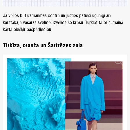
Ja vēlies būt uzmanības centrā un justies patiesi ugunīgi arī
karstākajā vasaras svelmē, izvēlies šo krāsu. Turklāt tā brīnumainā
kārtā piešķir pašpārliecību.
Tirkīza, oranža un Šartrēzes zaļa
zoom_in