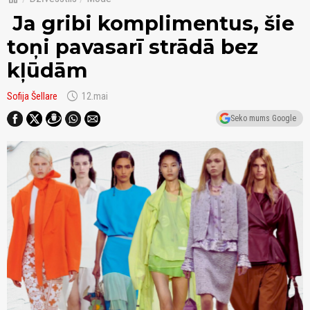
Ja gribi komplimentus, šie
toņi pavasarī strādā bez
kļūdām
schedule
Sofija Šellare
12.mai
Seko mums Google