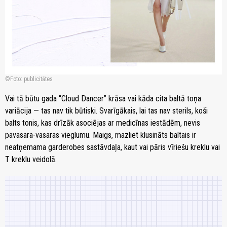
Foto: publicitātes
Vai tā būtu gada “Cloud Dancer” krāsa vai kāda cita baltā toņa
variācija — tas nav tik būtiski. Svarīgākais, lai tas nav sterils, koši
balts tonis, kas drīzāk asociējas ar medicīnas iestādēm, nevis
pavasara-vasaras vieglumu. Maigs, mazliet klusināts baltais ir
neatņemama garderobes sastāvdaļa, kaut vai pāris vīriešu kreklu vai
T kreklu veidolā.