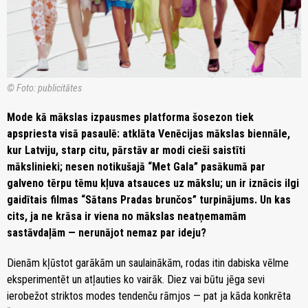
© Foto: publicitātes
Mode kā mākslas izpausmes platforma šosezon tiek
apspriesta visā pasaulē: atklāta Venēcijas mākslas biennāle,
kur Latviju, starp citu, pārstāv ar modi cieši saistīti
mākslinieki; nesen notikušajā “Met Gala” pasākumā par
galveno tērpu tēmu kļuva atsauces uz mākslu; un ir iznācis ilgi
gaidītais filmas “Sātans Pradas brunčos” turpinājums. Un kas
cits, ja ne krāsa ir viena no mākslas neatņemamām
sastāvdaļām — nerunājot nemaz par ideju?
Dienām kļūstot garākām un saulainākām, rodas itin dabiska vēlme
eksperimentēt un atļauties ko vairāk. Diez vai būtu jēga sevi
ierobežot striktos modes tendenču rāmjos — pat ja kāda konkrēta