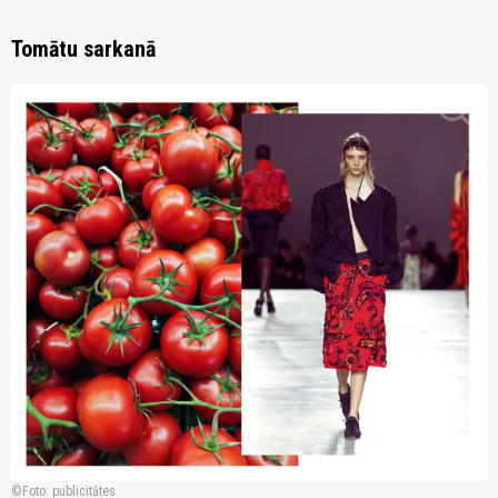
Tomātu sarkanā
zoom_in
Foto: publicitātes