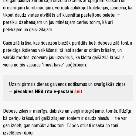
Lai gan daudzi zīmoli šajā sezonā izcēlās ar spilgtām krāsām un
drosmīgām kombinācijām, vērīgāk aplūkojot kolekcijas, jāsecina, ka
tikpat daudz vietas atvēlēts arī klusinātai pasteļtoņu paletei —
persiku, dzeltenajam un jau minētajam ceriņu tonim, kā arī
pelēkajam un gaiši zilajam.
Gaiši zilā krāsa, kas šosezon biežāk parādās tieši debesu zilā tonī, ir
pateicīga ikdienas valkāšanai: tā labi sader ar citām krāsām, un
vairāki modes izdevumi jau uzsvēruši, ka kleita gaiši zilā krāsā ir
viens no šīs vasaras “must have” apģērbiem.
Uzzini pirmais dienas galvenos notikumus un svarīgākās ziņas
—
piesakies NRA rīta e-pastam
šeit
Debesu zilais ir mierīgs, dabisks un viegli integrējams, tomēr, līdzīgi
kā ceriņu krāsai, arī gaiši zilajiem toņiem ir daudz nianšu — tie var
gan izcelt, gan nomākt ādas toni. Tāpēc stilisti iesaka šo toni
izvēlēties rūpīgi.