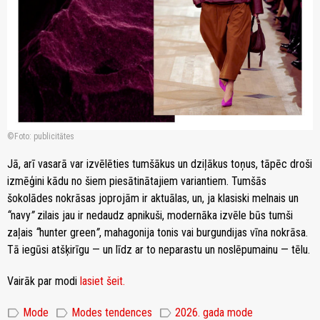
Foto: publicitātes
Jā, arī vasarā var izvēlēties tumšākus un dziļākus toņus, tāpēc droši
izmēģini kādu no šiem piesātinātajiem variantiem. Tumšās
šokolādes nokrāsas joprojām ir aktuālas, un, ja klasiski melnais un
“
navy
”
zilais jau ir nedaudz apnikuši, modernāka izvēle būs tumši
zaļais
“
hunter green
”
, mahagonija tonis vai burgundijas vīna nokrāsa.
Tā iegūsi atšķirīgu — un līdz ar to neparastu un noslēpumainu — tēlu.
Vairāk par modi
lasiet šeit.
label
label
label
Mode
Modes tendences
2026. gada mode