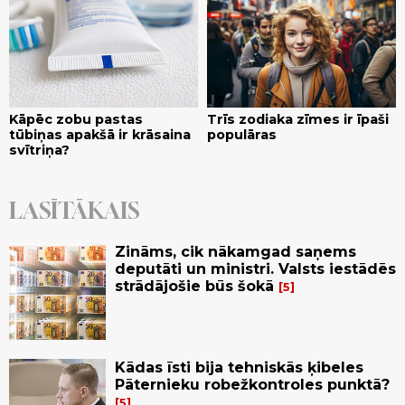
Kāpēc zobu pastas
Trīs zodiaka zīmes ir īpaši
tūbiņas apakšā ir krāsaina
populāras
svītriņa?
LASĪTĀKAIS
Zināms, cik nākamgad saņems
deputāti un ministri. Valsts iestādēs
strādājošie būs šokā
5
Kādas īsti bija tehniskās ķibeles
Pāternieku robežkontroles punktā?
5