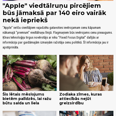
"Apple" viedtālruņu pircējiem
būs jāmaksā par 140 eiro vairāk
nekā iepriekš
"Apple" ierīču cienītājiem vajadzētu gatavoties ievērojamam cenu kāpumam
nākamajā "premium" viedtālruņu līnijā. Flagmaņiem būs ievērojams cenu pieaugums.
Ķīnas tehnoloģiju tirgus novērotājs ar niku "Fixed Focus Digital" dalījās ar
informāciju par gaidāmajām izmaiņām ražotāja cenu politikā. Šī informācija jau ir
apstiprināta.
Šis lētais mēslojums
Zodiaka zīmes, kuras
bietēm palīdzēs, lai ražu
attiecībās nejūt
būtu salda un liela
greizsirdību