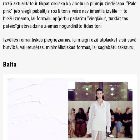
rozā aktualitāte ir tikpat cikliska kā ābeļu un plūmju ziedēšana. “Pale
pink” jeb viegli pabalējis rozā tonis vairs nav infantila izvēle — to
bieži izmanto, lai formālu apģērbu padarītu “vieglāku”, turklāt tas
pateicīgi atsvaidzina ziemas nogurdināto ādas toni.
Izvēlies romantiskus piegriezumus, lai maigi rozā atplaukst visā savā
burvībā, vai ieturētas, minimālistiskas formas, lai saglabātu raksturu.
Balta
zoom_in