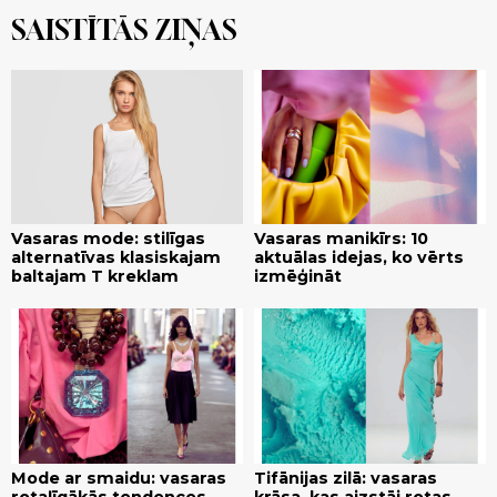
SAISTĪTĀS ZIŅAS
Vasaras mode: stilīgas
Vasaras manikīrs: 10
alternatīvas klasiskajam
aktuālas idejas, ko vērts
baltajam T kreklam
izmēģināt
Mode ar smaidu: vasaras
Tifānijas zilā: vasaras
rotaļīgākās tendences
krāsa, kas aizstāj rotas