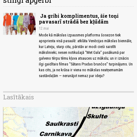
stilīgi apģērbi
Ja gribi komplimentus, šie toņi
pavasarī strādā bez kļūdām
12.mai
Mode kā mākslas izpausmes platforma šosezon tiek
apspriesta visā pasaulē: atklāta Venēcijas mākslas biennāle,
kur Latviju, starp citu, pārstāv ar modi cieši saistīti
mākslinieki; nesen notikušajā “Met Gala” pasākumā par
galveno tērpu tēmu kļuva atsauces uz mākslu; un ir iznācis
ilgi gaidītais filmas “Sātans Pradas brunčos” turpinājums. Un
kas cits, ja ne krāsa ir viena no mākslas neatņemamām
sastāvdaļām — nerunājot nemaz par ideju?
Lasītākais