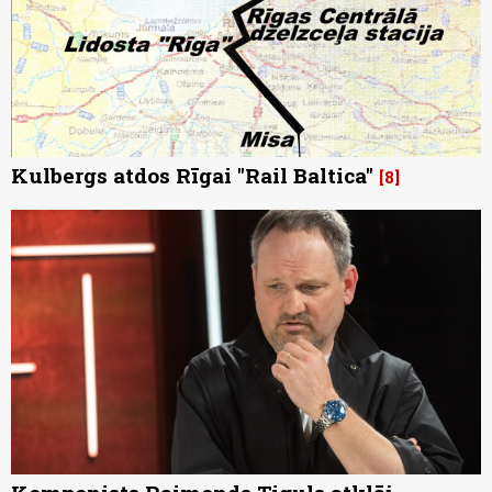
Kulbergs atdos Rīgai "Rail Baltica"
8