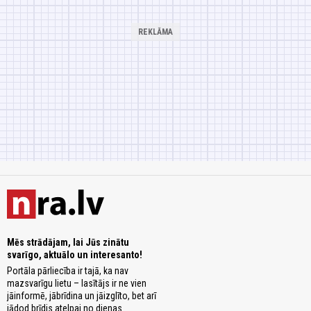
Mēs strādājam, lai Jūs zinātu
svarīgo, aktuālo un interesanto!
Portāla pārliecība ir tajā, ka nav
mazsvarīgu lietu – lasītājs ir ne vien
jāinformē, jābrīdina un jāizglīto, bet arī
jādod brīdis atelpai no dienas