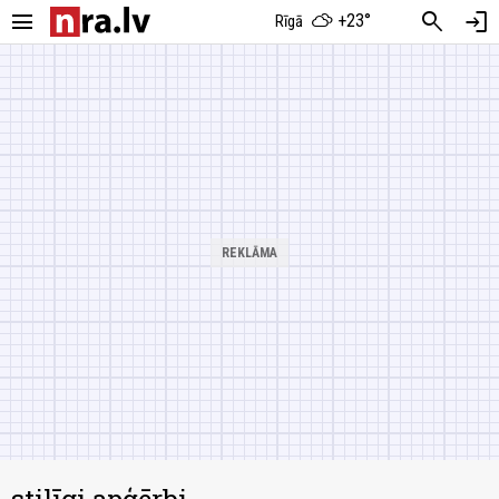
menu
search
login
+23°
Rīgā