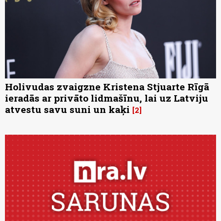
Holivudas zvaigzne Kristena Stjuarte Rīgā
ieradās ar privāto lidmašīnu, lai uz Latviju
atvestu savu suni un kaķi
2