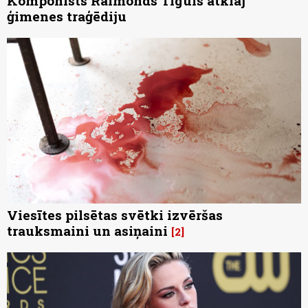
Komponists Raimonds Tiguls atklāj
ģimenes traģēdiju
Viesītes pilsētas svētki izvēršas
trauksmaini un asiņaini
2