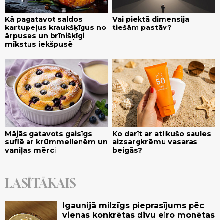
Kā pagatavot saldos
Vai piektā dimensija
kartupeļus kraukšķīgus no
tiešām pastāv?
ārpuses un brīnišķīgi
mīkstus iekšpusē
Mājās gatavots gaisīgs
Ko darīt ar atlikušo saules
suflē ar krūmmellenēm un
aizsargkrēmu vasaras
vaniļas mērci
beigās?
LASĪTĀKAIS
Igaunijā milzīgs pieprasījums pēc
vienas konkrētas divu eiro monētas