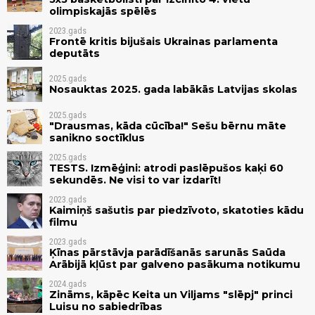
olimpiskajās spēlēs
2023.gads
Frontē kritis bijušais Ukrainas parlamenta
deputāts
2025.gads
Nosauktas 2025. gada labākās Latvijas skolas
2025.gads
"Drausmas, kāda cūcība!" Sešu bērnu māte
sanikno soctīklus
2025.gads
TESTS. Izmēģini: atrodi paslēpušos kaķi 60
sekundēs. Ne visi to var izdarīt!
2023.gads
Kaimiņš sašutis par piedzīvoto, skatoties kādu
filmu
2023.gads
Ķīnas pārstāvja parādīšanās sarunās Saūda
Arābijā kļūst par galveno pasākuma notikumu
2024.gads
Zināms, kāpēc Keita un Viljams "slēpj" princi
Luisu no sabiedrības