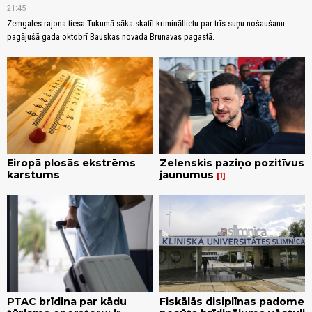
21:45
Zemgales rajona tiesa Tukumā sāka skatīt krimināllietu par trīs suņu nošaušanu
pagājušā gada oktobrī Bauskas novada Brunavas pagastā.
Eiropā plosās ekstrēms
Zelenskis paziņo pozitīvus
karstums
jaunumus
1
PTAC brīdina par kādu
Fiskālās disiplīnas padome