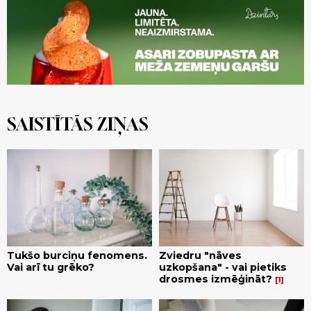
SAISTĪTĀS ZIŅAS
Tukšo burciņu fenomens.
Zviedru "nāves
Vai arī tu grēko?
uzkopšana" - vai pietiks
drosmes izmēģināt?
1