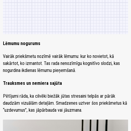
Lēmumu nogurums
Vairāk priekšmetu nozīmē vairāk lēmumu: kur ko novietot, kā
sakārtot, ko izmantot. Tas rada nenozīmīgu kognitīvo slodzi, kas
nogurdina ikdienas lēmumu pieņemšanā.
Trauksmes un nemiera sajūta
Pētījumi rāda, ka cilvēki biežāk jūtas stresaini telpās ar pārāk
daudzām vizuālām detaļām. Smadzenes uztver šos priekšmetus kā
“uzdevumus”, kas jāpārbauda vai jāuzmana.