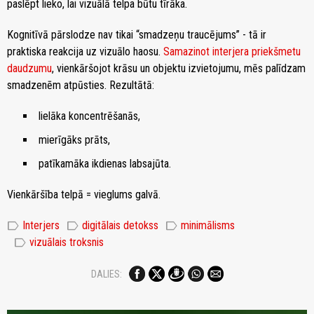
paslēpt lieko, lai vizuālā telpa būtu tīrāka.
Kognitīvā pārslodze nav tikai “smadzeņu traucējums” - tā ir
praktiska reakcija uz vizuālo haosu.
Samazinot interjera priekšmetu
daudzumu
, vienkāršojot krāsu un objektu izvietojumu, mēs palīdzam
smadzenēm atpūsties. Rezultātā:
lielāka koncentrēšanās,
mierīgāks prāts,
patīkamāka ikdienas labsajūta.
Vienkāršība telpā = vieglums galvā.
label
label
label
Interjers
digitālais detokss
minimālisms
label
vizuālais troksnis
DALIES: