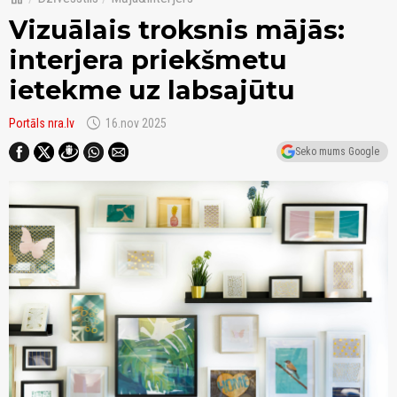
Vizuālais troksnis mājās:
interjera priekšmetu
ietekme uz labsajūtu
schedule
Portāls nra.lv
16.nov 2025
Seko mums Google