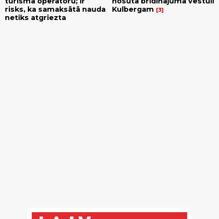
tūrisma operatoru; ir
nosūta brīdinājuma vēstuli
risks, ka samaksātā nauda
Kulbergam
3
netiks atgriezta