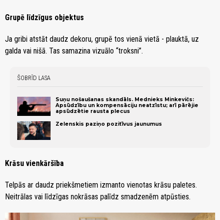
Grupē līdzīgus objektus
Ja gribi atstāt daudz dekoru, grupē tos vienā vietā - plauktā, uz
galda vai nišā. Tas samazina vizuālo “troksni”.
ŠOBRĪD LASA
Suņu nošaušanas skandāls. Mednieks Minkevičs:
Apsūdzību un kompensāciju neatzīstu; arī pārējie
apsūdzētie rausta plecus
Zelenskis paziņo pozitīvus jaunumus
Krāsu vienkāršība
Telpās ar daudz priekšmetiem izmanto vienotas krāsu paletes.
Neitrālas vai līdzīgas nokrāsas palīdz smadzenēm atpūsties.