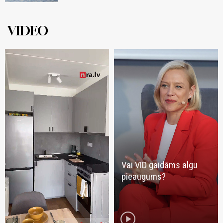
VIDEO
Vai VID gaidāms algu
pieaugums?
play_circle