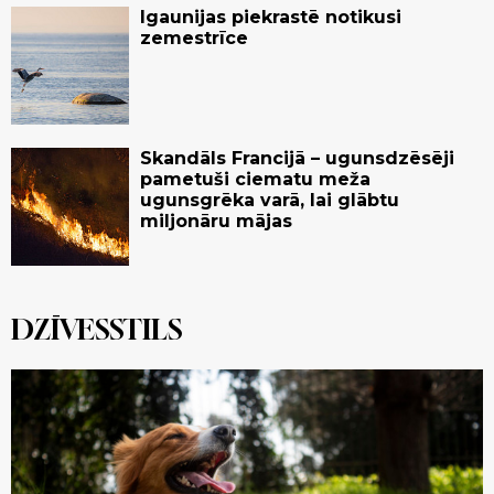
Igaunijas piekrastē notikusi
zemestrīce
Skandāls Francijā – ugunsdzēsēji
pametuši ciematu meža
ugunsgrēka varā, lai glābtu
miljonāru mājas
DZĪVESSTILS