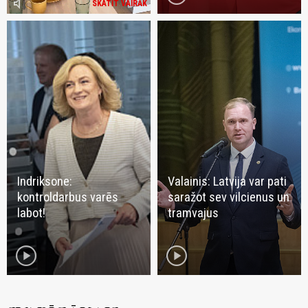
volume_mute
SKATĪT VAIRĀK
Indriksone:
Valainis: Latvija var pati
kontroldarbus varēs
saražot sev vilcienus un
labot!
tramvajus
play_circle
play_circle