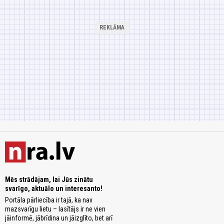
Mēs strādājam, lai Jūs zinātu
svarīgo, aktuālo un interesanto!
Portāla pārliecība ir tajā, ka nav
mazsvarīgu lietu – lasītājs ir ne vien
jāinformē, jābrīdina un jāizglīto, bet arī