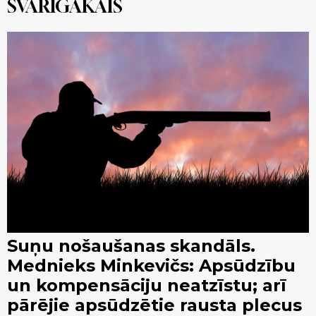
SVARĪGĀKAIS
Suņu nošaušanas skandāls.
Mednieks Minkevičs: Apsūdzību
un kompensāciju neatzīstu; arī
pārējie apsūdzētie rausta plecus