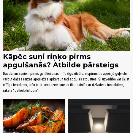
Kāpēc suņi riņķo pirms
apgulšanās? Atbilde pārsteigs
Daudziem suņiem pirms gulētiešanas ir līdzīgs rituāls: vispirms tie apošņā guļvietu,
varbūt dažas reizes apgriežas apkārt un tad apguļas atpūsties. Šī uzvedība var šķist
mīlīgs ieradums, taču tai ir sena izcelsme un tā ir saistīta ar dzīvnieku instinktiem,
raksta “pethelpful.com”.