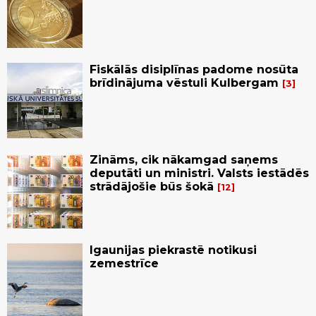
Fiskālās disiplīnas padome nosūta
brīdinājuma vēstuli Kulbergam
3
Zināms, cik nākamgad saņems
deputāti un ministri. Valsts iestādēs
strādājošie būs šokā
12
Igaunijas piekrastē notikusi
zemestrīce