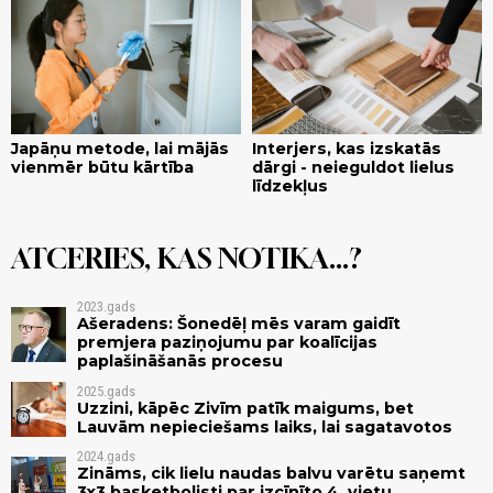
Japāņu metode, lai mājās
Interjers, kas izskatās
vienmēr būtu kārtība
dārgi - neieguldot lielus
līdzekļus
ATCERIES, KAS NOTIKA...?
2023.gads
Ašeradens: Šonedēļ mēs varam gaidīt
premjera paziņojumu par koalīcijas
paplašināšanās procesu
2025.gads
Uzzini, kāpēc Zivīm patīk maigums, bet
Lauvām nepieciešams laiks, lai sagatavotos
2024.gads
Zināms, cik lielu naudas balvu varētu saņemt
3x3 basketbolisti par izcīnīto 4. vietu