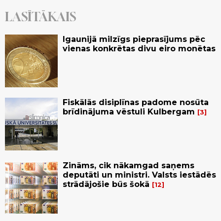
LASĪTĀKAIS
Igaunijā milzīgs pieprasījums pēc
vienas konkrētas divu eiro monētas
Fiskālās disiplīnas padome nosūta
brīdinājuma vēstuli Kulbergam
3
Zināms, cik nākamgad saņems
deputāti un ministri. Valsts iestādēs
strādājošie būs šokā
12