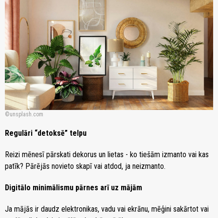
unsplash.com
Regulāri “detoksē” telpu
Reizi mēnesī pārskati dekorus un lietas - ko tiešām izmanto vai kas
patīk? Pārējās novieto skapī vai atdod, ja neizmanto.
Digitālo minimālismu pārnes arī uz mājām
Ja mājās ir daudz elektronikas, vadu vai ekrānu, mēģini sakārtot vai