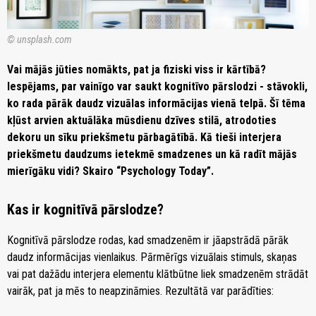
© unsplash.com
Vai mājās jūties nomākts, pat ja fiziski viss ir kārtībā?
Iespējams, par vainīgo var saukt kognitīvo pārslodzi - stāvokli,
ko rada pārāk daudz vizuālas informācijas vienā telpā. Šī tēma
kļūst arvien aktuālāka mūsdienu dzīves stilā, atrodoties
dekoru un sīku priekšmetu pārbagātībā. Kā tieši interjera
priekšmetu daudzums ietekmē smadzenes un kā radīt mājās
mierīgāku vidi? Skairo “Psychology Today”.
Kas ir kognitīvā pārslodze?
Kognitīvā pārslodze rodas, kad smadzenēm ir jāapstrādā pārāk
daudz informācijas vienlaikus. Pārmērīgs vizuālais stimuls, skaņas
vai pat dažādu interjera elementu klātbūtne liek smadzenēm strādāt
vairāk, pat ja mēs to neapzināmies. Rezultātā var parādīties: