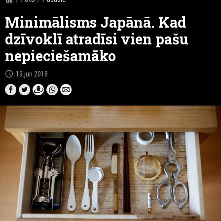
Minimālisms Japānā. Kad
dzīvoklī atradīsi vien pašu
nepieciešamāko
schedule
19.jun 2018