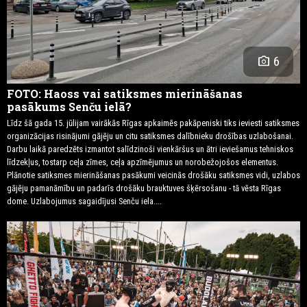
photo_camera
6
FOTO: Haoss vai satiksmes mierināšanas
pasākums Senču ielā?
Līdz šā gada 15. jūlijam vairākās Rīgas apkaimēs pakāpeniski tiks ieviesti satiksmes
organizācijas risinājumi gājēju un citu satiksmes dalībnieku drošības uzlabošanai.
Darbu laikā paredzēts izmantot salīdzinoši vienkāršus un ātri ieviešamus tehniskos
līdzekļus, tostarp ceļa zīmes, ceļa apzīmējumus un norobežojošos elementus.
Plānotie satiksmes mierināšanas pasākumi veicinās drošāku satiksmes vidi, uzlabos
gājēju pamanāmību un padarīs drošāku brauktuves šķērsošanu - tā vēsta Rīgas
dome. Uzlabojumus sagaidījusi Senču iela....