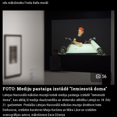
ielu mākslinieka Freda Batla murāli
photo_camera
56
FOTO: Mediju pastaiga izstādē "Iemiesotā doma"
Latvijas Nacionālā mākslas muzejā notiek mediju pastaiga izstādē "Iemiesotā
doma", kas atklāj šī medija daudzveidību un vēsturisko attīstību Latvijā no 18. līdz
21. gadsimtam. Piedalās Latvijas Nacionālā mākslas muzeja direktore Iveta
Derkusova, izstādes kuratores Maija Kurševa un Māra Lāce un izstādes
scenogrāfijas autore, māksliniece Dace Džeriņa