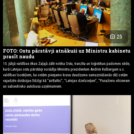
photo_camera
25
FOTO: Ostu pārstāvji atnākuši uz Ministru kabinetu
prasīt naudu
15. jūlijā valdības ēkas Zaļajā zālē notika Ostu, tranzīta un loģistikas padomes sēde,
kurā Latvijas ostu pārstāvji norādīja Ministru prezidentam Andrim Kulbergam u.c.
valdības locekļiem, ka ostām pieejamo kravu daudzuma samazināšanās dēļ ostām
vajadzēs dotācijas līdzīgi kā "airBaltic", "Latvijas dzelzceļam", "Pasažieru vilcienam
un sabiedrisko autobusu uzņēmumiem.