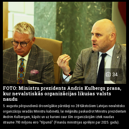
photo_camera
34
FOTO: Ministru prezidents Andris Kulbergs prasa,
kur nevalstiskās organizācijas likušas valsts
naudu
5. augusta pēcpusdienā drosmīgākie pārstāvji no 28 tūkstošiem Latvijas nevalstisko
organizāciju ieradās Ministru kabinetā, lai mēģinātu paskaidrot Ministru prezidentam
Andrim Kulbergam, kāpēc un uz kurieni caur šīm organizācijām iztek naudas
straume 793 miljonu eiro "tilpumā" (Finanšu ministrijas aprēķini par 2025. gadu).