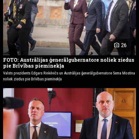
photo_camera
26
FOTO: Austrālijas ģenerālgubernatore noliek ziedus
pie Brīvības pieminekļa
Valsts prezidents Edgars Rinkēvičs un Austrālijas ģenerālgubernatore Sema Mostina
noliek ziedus pie Brīvības pieminekļa