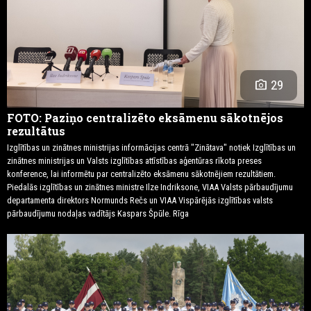
photo_camera
29
FOTO: Paziņo centralizēto eksāmenu sākotnējos
rezultātus
Izglītības un zinātnes ministrijas informācijas centrā "Zinātava" notiek Izglītības un
zinātnes ministrijas un Valsts izglītības attīstības aģentūras rīkota preses
konference, lai informētu par centralizēto eksāmenu sākotnējiem rezultātiem.
Piedalās izglītības un zinātnes ministre Ilze Indriksone, VIAA Valsts pārbaudījumu
departamenta direktors Normunds Rečs un VIAA Vispārējās izglītības valsts
pārbaudījumu nodaļas vadītājs Kaspars Špūle. Rīga