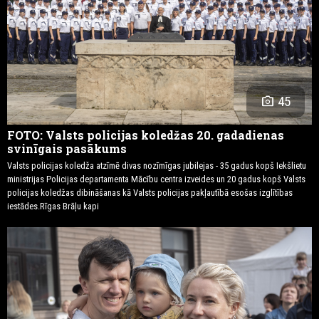
photo_camera
45
FOTO: Valsts policijas koledžas 20. gadadienas
svinīgais pasākums
Valsts policijas koledža atzīmē divas nozīmīgas jubilejas - 35 gadus kopš Iekšlietu
ministrijas Policijas departamenta Mācību centra izveides un 20 gadus kopš Valsts
policijas koledžas dibināšanas kā Valsts policijas pakļautībā esošas izglītības
iestādes.Rīgas Brāļu kapi