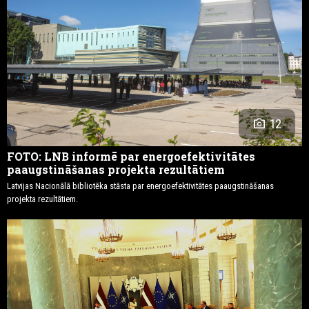
photo_camera
12
FOTO: LNB informē par energoefektivitātes
paaugstināšanas projekta rezultātiem
Latvijas Nacionālā bibliotēka stāsta par energoefektivitātes paaugstināšanas
projekta rezultātiem.