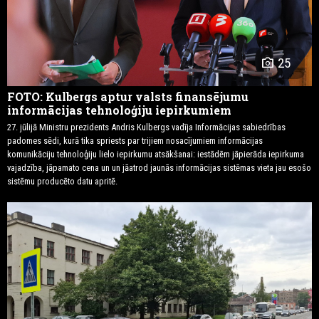
photo_camera
25
FOTO: Kulbergs aptur valsts finansējumu
informācijas tehnoloģiju iepirkumiem
27. jūlijā Ministru prezidents Andris Kulbergs vadīja Informācijas sabiedrības
padomes sēdi, kurā tika spriests par trijiem nosacījumiem informācijas
komunikāciju tehnoloģiju lielo iepirkumu atsākšanai: iestādēm jāpierāda iepirkuma
vajadzība, jāpamato cena un un jāatrod jaunās informācijas sistēmas vieta jau esošo
sistēmu producēto datu apritē.