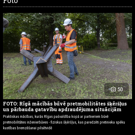
Foto
photo_camera
50
FOTO: Rīgā mācībās būvē pretmobilitātes šķēršļus
un pārbauda gatavību apdraudējuma situācijām
Praktiskas mācības, kurās Rīgas pašvaldība kopā ar partneriem būvē
pretmobilitātes inženierbūves - fiziskus šķēršļus, kas paredzēti pretinieka spēku
kustības bremzēšanai pilsētvidē