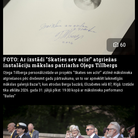
photo_camera
60
FOTO: Ar izstādi "Skaties sev acīs!" atgriežas
instalāciju mākslas patriarhs Oļegs Tillbergs
Oļega Tillberga personālizstāde un projekts “Skaties sev acīs!” atzīmē mākslinieka
atgriešanos pēc divdesmit gadu pārtraukuma, un to var apmeklēt laikmetīgās
mākslas galerijā Bazar't, kas atrodas Berga bazārā, Elizabetes ielā 87, Rīgā. Izstāde
tika atklāta 2026. gada 31. jūlijā plkst. 19.00 kopā ar mākslinieka performanci
“Bailes”