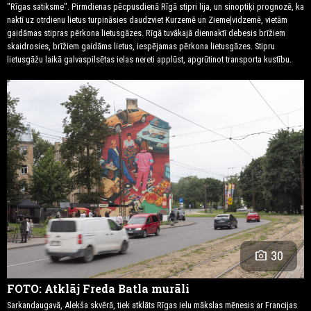
"Rīgas satiksme". Pirmdienas pēcpusdienā Rīgā stipri lija, un sinoptiķi prognozē, ka
naktī uz otrdienu lietus turpināsies daudzviet Kurzemē un Ziemeļvidzemē, vietām
gaidāmas stipras pērkona lietusgāzes. Rīgā tuvākajā diennaktī debesis brīžiem
skaidrosies, brīžiem gaidāms lietus, iespējamas pērkona lietusgāzes. Stipru
lietusgāžu laikā galvaspilsētas ielas nereti applūst, apgrūtinot transporta kustību.
photo_camera
30
FOTO: Atklāj Freda Batla murāli
Sarkandaugavā, Alekša skvērā, tiek atklāts Rīgas ielu mākslas mēnesis ar ⁠Francijas