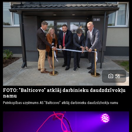
photo_camera
56
FOTO: "Balticovo" atklāj darbinieku daudzdzīvokļu
namu
Putnkopības uzņēmums AS "Balticovo" atklāj darbinieku daudzdzīvokļu namu