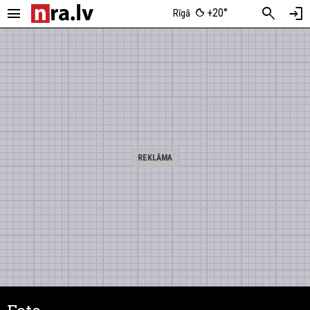
menu
search
login
+20°
Rīgā