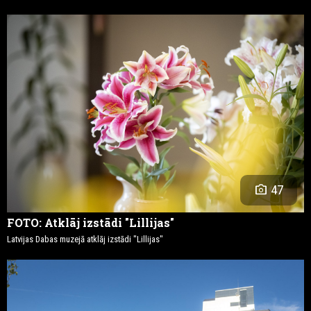
photo_camera
47
FOTO: Atklāj izstādi "Lillijas"
Latvijas Dabas muzejā atklāj izstādi "Lillijas"