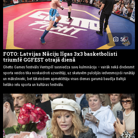
photo_camera
56
FOTO: Latvijas Nāciju līgas 3x3 basketbolisti
triumfē GGFEST otrajā dienā
Ghetto Games festivāls Ventspilī sasniedza savu kulmināciju – vairāk nekā divdesmit
sporta veidos tika noskaidroti uzvarētāji, uz skatuvēm pulcējās iedvesmojoši runātāji
un mākslinieki, bet tūkstošiem apmeklētāju visas dienas garumā baudīja Baltijā
lielāko ielu sporta un kultūras festivālu.