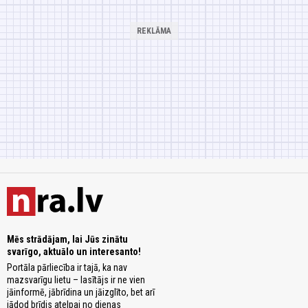
Mēs strādājam, lai Jūs zinātu
svarīgo, aktuālo un interesanto!
Portāla pārliecība ir tajā, ka nav
mazsvarīgu lietu – lasītājs ir ne vien
jāinformē, jābrīdina un jāizglīto, bet arī
jādod brīdis atelpai no dienas