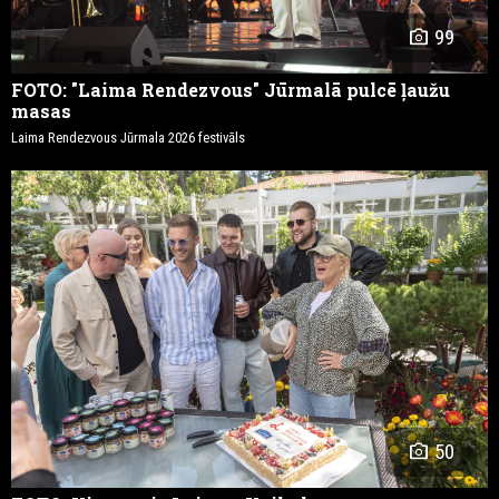
photo_camera
99
FOTO: "Laima Rendezvous" Jūrmalā pulcē ļaužu
masas
Laima Rendezvous Jūrmala 2026 festivāls
photo_camera
50