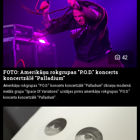
photo_camera
42
FOTO: Amerikāņu rokgrupas "P.O.D." koncerts
koncertzālē "Palladium"
Amerikāņu rokgrupas "P.O.D." koncerts koncertzālē "Palladium".Ukraiņu modernā
metāla grupa "Space Of Variations" uzstājas pirms amerikāņu rokgrupas "P.O.D."
koncerta koncertzālē "Palladium".