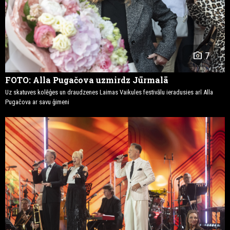
photo_camera
7
FOTO: Alla Pugačova uzmirdz Jūrmalā
Uz skatuves kolēģes un draudzenes Laimas Vaikules festivālu ieradusies arī Alla
Pugačova ar savu ģimeni