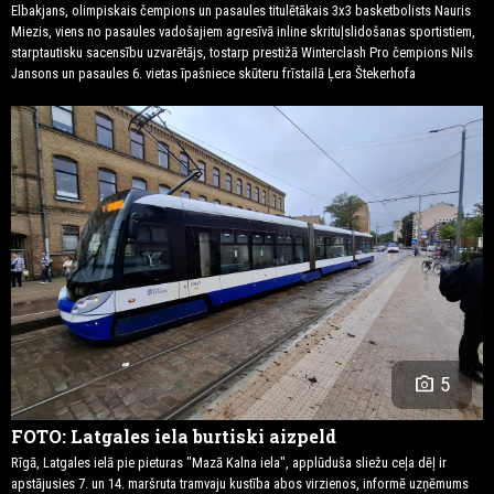
Elbakjans, olimpiskais čempions un pasaules titulētākais 3x3 basketbolists Nauris
Miezis, viens no pasaules vadošajiem agresīvā inline skrituļslidošanas sportistiem,
starptautisku sacensību uzvarētājs, tostarp prestižā Winterclash Pro čempions Nils
Jansons un pasaules 6. vietas īpašniece skūteru frīstailā Ļera Štekerhofa
photo_camera
5
FOTO: Latgales iela burtiski aizpeld
Rīgā, Latgales ielā pie pieturas "Mazā Kalna iela", applūduša sliežu ceļa dēļ ir
apstājusies 7. un 14. maršruta tramvaju kustība abos virzienos, informē uzņēmums