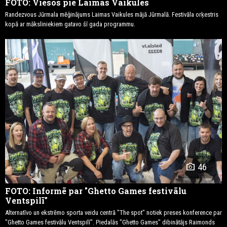
FOTO: Viesos pie Laimas Vaikules
Randezvous Jūrmala mēģinājums Laimas Vaikules mājā Jūrmalā. Festivāla orķestris
kopā ar māksliniekiem gatavo šī gada programmu.
photo_camera
46
FOTO: Informē par "Ghetto Games festivālu
Ventspilī"
Alternatīvo un ekstrēmo sporta veidu centrā "The spot" notiek preses konference par
"Ghetto Games festivālu Ventspilī". Piedalās "Ghetto Games" dibinātājs Raimonds