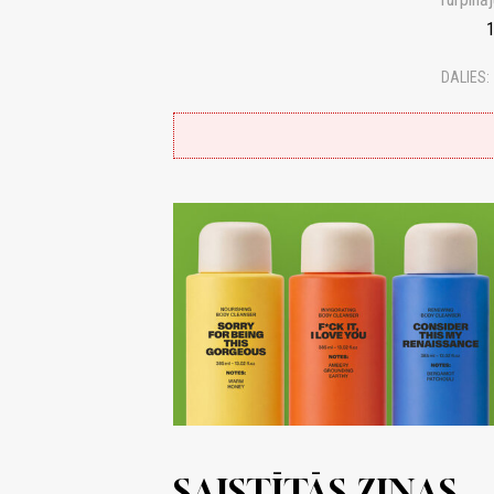
1
DALIES:
SAISTĪTĀS ZIŅAS