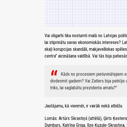
Vai oligarhi tika nostumti malā no Latvijas polit
lai stiprinātu savas ekonomiskās intereses? Lat
skaļi korupcijas skandāli, makjavelliskas spēl
centra” aicināšana valdībā. Vai tās bija paties
Kāds no procesiem pietuvinātajiem eso
divdesmit gadiem? Vai Zatlers bija pelnījis 
triks, lai saglabātu prezidenta amatu?
Jautājumu, kā vienmēr, ir vairāk nekā atbilžu.
Lomās: Artūrs Skrastiņš (attēlā), Ģirts Ķester
Dumburs, Katrīna Griga, Ilze Ķuzule-Skrastiņa, 