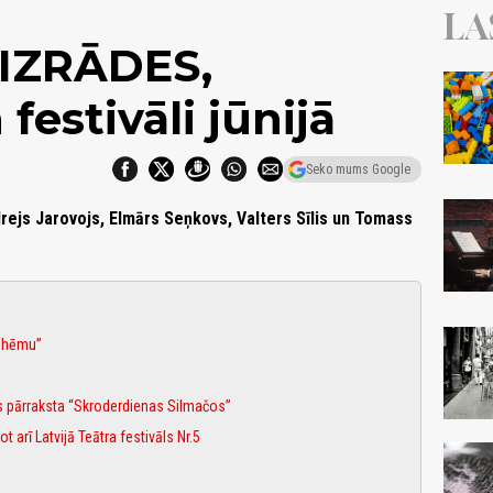
LA
IZRĀDES,
festivāli jūnijā
Seko mums Google
ndrejs Jarovojs, Elmārs Seņkovs, Valters Sīlis un Tomass
Bohēmu”
s pārraksta “Skroderdienas Silmačos”
 arī Latvijā Teātra festivāls Nr.5