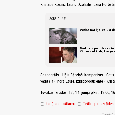
Kristaps Košins, Lauris Dzelzītis, Jana Herbsta
ŠOBRĪD LASA
Putins paziņo, ka Ukra
Pret Latvijas izlases ba
Cipruss nāk klajā ar pa
Scenogrāfs - Uģis Bērziņš, komponists - Gatis 
vadītāja - Indra Laure, izpildproducente - Kri
Tuvākās izrādes: 13., 14. jūnijā plkst. 18.00, 16.
label
label
kultūras pasākumi
Teātra pirmizrādes
Turpinā