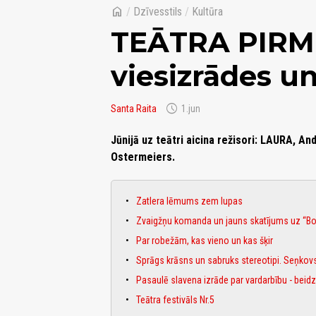
home
/
Dzīvesstils
/
Kultūra
TEĀTRA PIRM
viesizrādes un 
schedule
Santa Raita
1.jun
Jūnijā uz teātri aicina režisori: LAURA, A
Ostermeiers.
Zatlera lēmums zem lupas
Zvaigžņu komanda un jauns skatījums uz “
Par robežām, kas vieno un kas šķir
Sprāgs krāsns un sabruks stereotipi. Seņkov
Pasaulē slavena izrāde par vardarbību - beidzot
Teātra festivāls Nr.5