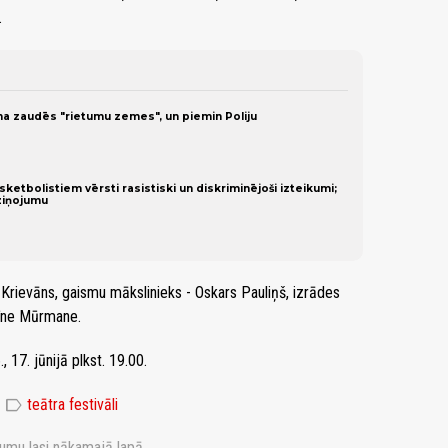
.
ina zaudēs "rietumu zemes", un piemin Poliju
sketbolistiem vērsti rasistiski un diskriminējoši izteikumi;
ziņojumu
Krievāns, gaismu mākslinieks - Oskars Pauliņš, izrādes
stīne Mūrmane.
, 17. jūnijā plkst. 19.00.
label
teātra festivāli
jumu lasi nākamajā lapā