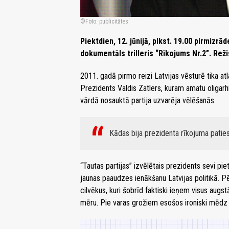
Foto: publicitātes
Piektdien, 12. jūnijā, plkst. 19.00 pirmizrā
dokumentāls trilleris “Rīkojums Nr.2”.
Reži
2011. gadā pirmo reizi Latvijas vēsturē tika at
Prezidents Valdis Zatlers, kuram amatu oligarhi
vārdā nosauktā partija uzvarēja vēlēšanās.
Kādas bija prezidenta rīkojuma patie
“Tautas partijas” izvēlētais prezidents sevi piet
jaunas paaudzes ienākšanu Latvijas politikā. Pē
cilvēkus, kuri šobrīd faktiski ieņem visus aug
mēru. Pie varas grožiem esošos ironiski mēdz 