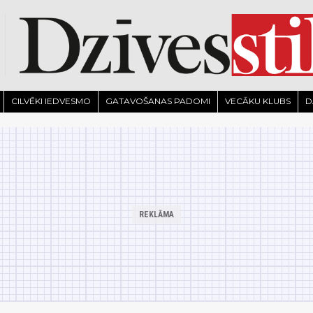
CILVĒKI IEDVESMO
GATAVOŠANAS PADOMI
VECĀKU KLUBS
D