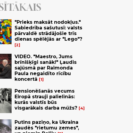
SĪTĀKAIS
"Prieks maksāt nodokļus."
Sabiedrība sašutusi: valsts
pārvaldē strādājošie trīs
dienas spēlējās ar "Lego"?
2
VIDEO. "Maestro, Jums
brīnišķīgi sanāk!" Ļaudis
sajūsmā par Raimonda
Paula negaidīto rīcību
koncertā
1
Pensionēšanās vecums
Eiropā strauji palielinās:
kurās valstīs būs
visgarākais darba mūžs?
4
Putins paziņo, ka Ukraina
zaudēs "rietumu zemes",