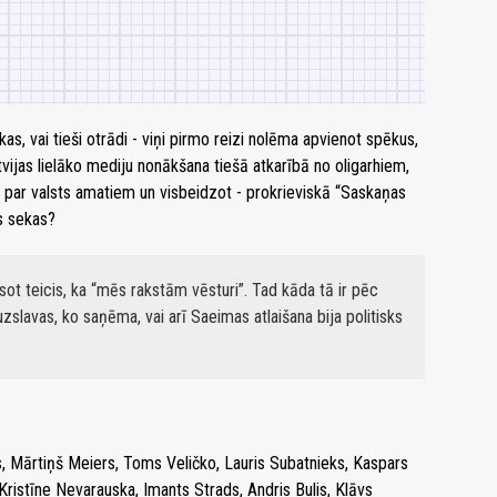
ikas, vai tieši otrādi - viņi pirmo reizi nolēma apvienot spēkus,
vijas lielāko mediju nonākšana tiešā atkarībā no oligarhiem,
es par valsts amatiem un visbeidzot - prokrieviskā “Saskaņas
ās sekas?
t teicis, ka “mēs rakstām vēsturi”. Tad kāda tā ir pēc
uzslavas, ko saņēma, vai arī Saeimas atlaišana bija politisks
is, Mārtiņš Meiers, Toms Veličko, Lauris Subatnieks, Kaspars
Kristīne Nevarauska, Imants Strads, Andris Bulis, Klāvs