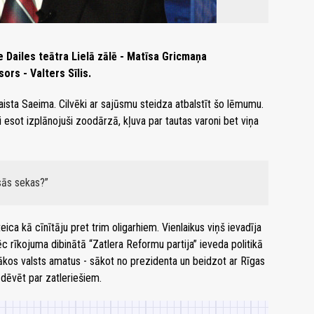
de Dailes teātra Lielā zālē - Matīsa Gricmaņa
sors - Valters Sīlis.
laista Saeima. Cilvēki ar sajūsmu steidza atbalstīt šo lēmumu.
 esot izplānojuši zoodārzā, kļuva par tautas varoni bet viņa
sās sekas?
eica kā cīnītāju pret trim oligarhiem. Vienlaikus viņš ievadīja
c rīkojuma dibinātā “Zatlera Reformu partija” ieveda politikā
stākos valsts amatus - sākot no prezidenta un beidzot ar Rīgas
dēvēt par zatleriešiem.