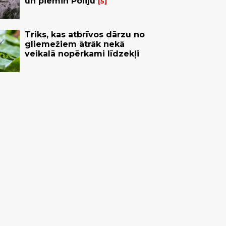
un piemin Poliju
5
Triks, kas atbrīvos dārzu no
gliemežiem ātrāk nekā
veikalā nopērkami līdzekļi