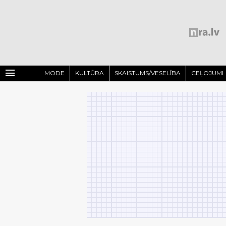
menu
MODE
KULTŪRA
SKAISTUMS/VESELĪBA
CEĻOJUMI