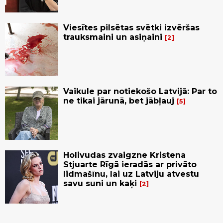
Viesītes pilsētas svētki izvēršas
trauksmaini un asiņaini
2
Vaikule par notiekošo Latvijā: Par to
ne tikai jārunā, bet jābļauj
5
Holivudas zvaigzne Kristena
Stjuarte Rīgā ieradās ar privāto
lidmašīnu, lai uz Latviju atvestu
savu suni un kaķi
2