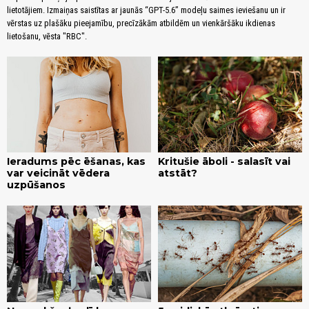
lietotājiem. Izmaiņas saistītas ar jaunās “GPT-5.6” modeļu saimes ieviešanu un ir
vērstas uz plašāku pieejamību, precīzākām atbildēm un vienkāršāku ikdienas
lietošanu, vēsta "RBC".
Ieradums pēc ēšanas, kas
Kritušie āboli - salasīt vai
var veicināt vēdera
atstāt?
uzpūšanos