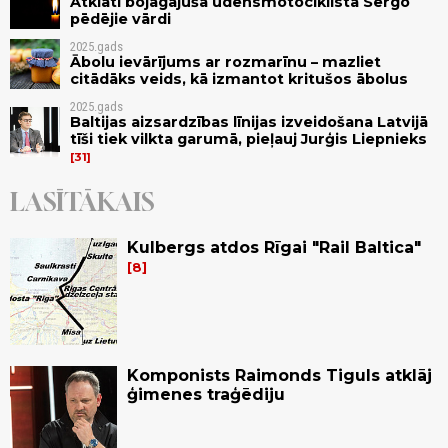
Atklāti bojāgājušā ūdensmotociklista Sergo
pēdējie vārdi
2025.gads
Ābolu ievārījums ar rozmarīnu – mazliet
citādāks veids, kā izmantot kritušos ābolus
2025.gads
Baltijas aizsardzības līnijas izveidošana Latvijā
tīši tiek vilkta garumā, pieļauj Jurģis Liepnieks
31
LASĪTĀKAIS
Kulbergs atdos Rīgai "Rail Baltica"
8
Komponists Raimonds Tiguls atklāj
ģimenes traģēdiju