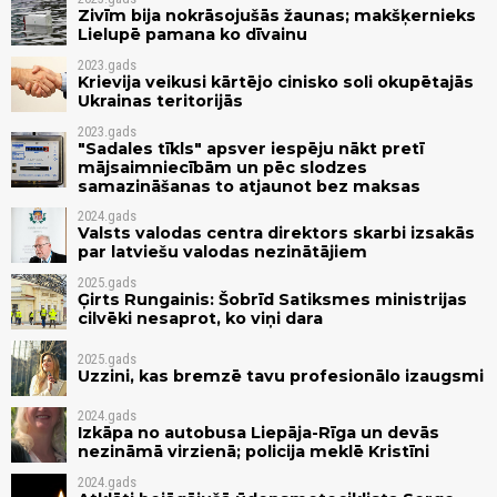
Zivīm bija nokrāsojušās žaunas; makšķernieks
Lielupē pamana ko dīvainu
2023.gads
Krievija veikusi kārtējo cinisko soli okupētajās
Ukrainas teritorijās
2023.gads
"Sadales tīkls" apsver iespēju nākt pretī
mājsaimniecībām un pēc slodzes
samazināšanas to atjaunot bez maksas
2024.gads
Valsts valodas centra direktors skarbi izsakās
par latviešu valodas nezinātājiem
2025.gads
Ģirts Rungainis: Šobrīd Satiksmes ministrijas
cilvēki nesaprot, ko viņi dara
2025.gads
Uzzini, kas bremzē tavu profesionālo izaugsmi
2024.gads
Izkāpa no autobusa Liepāja-Rīga un devās
nezināmā virzienā; policija meklē Kristīni
2024.gads