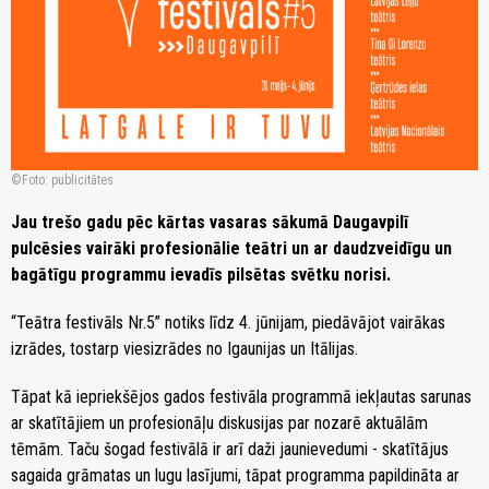
Foto: publicitātes
Jau trešo gadu pēc kārtas vasaras sākumā Daugavpilī
pulcēsies vairāki profesionālie teātri un ar daudzveidīgu un
bagātīgu programmu ievadīs pilsētas svētku norisi.
“Teātra festivāls Nr.5” notiks līdz 4. jūnijam, piedāvājot vairākas
izrādes, tostarp viesizrādes no Igaunijas un Itālijas.
Tāpat kā iepriekšējos gados festivāla programmā iekļautas sarunas
ar skatītājiem un profesionāļu diskusijas par nozarē aktuālām
tēmām. Taču šogad festivālā ir arī daži jaunievedumi - skatītājus
sagaida grāmatas un lugu lasījumi, tāpat programma papildināta ar