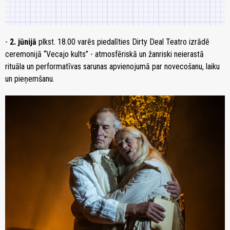
-
2. jūnijā
plkst. 18.00 varēs piedalīties Dirty Deal Teatro izrādē
ceremonijā “Vecajo kults” - atmosfēriskā un žanriski neierastā
rituāla un performatīvas sarunas apvienojumā par novecošanu, laiku
un pieņemšanu.