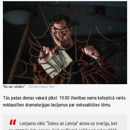
"Ko var cilvēks".
/
Publicitātes foto
Tās pašas dienas vakarā plkst. 19.00 Vienības nama kafejnīcā varēs
noklausīties dramaturģijas lasījumus par seksualitātes tēmu.
Lasījumu cikls “Sekss un Latvija” aicina uz svarīgu, bet