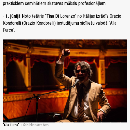
praktiskiem semināriem skatuves mākslu profesionāļiem.
-
1. jūnijā
Noto teātris “Tina Di Lorenzo” no Itālijas izrādīs Oracio
Kondorelli (Orazio Kondorelli) iestudējumu sicīliešu valodā “Alla
Furca”.
"Alla Furca".
/
Publicitātes foto