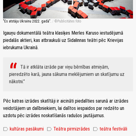
"Es atstāju Ukrainu 2022. gadā".
/
Publicitātes foto
Igauņu dokumentālā teātra klasiķes Merles Karuso iestudējumā
piedalās aktieri, kas atbraukuši uz Sidalinnas teātri pēc Krievijas
iebrukuma Ukrainā.
Tā ir atklāta izrāde par viņu bērnības atmiņām,
pieredzēto karā, jauna sākuma meklējumiem un skatījumu uz
nākotni.
Pēc katras izrādes skatītāji ir aicināti piedalīties sarunā ar izrādes
veidotājiem un dalībniekiem, lai dalītos iespaidos par redzēto un
uzdotu pēc izrādes noskatīšanās radušos jautājumus.
label
label
label
kultūras pasākumi
Teātra pirmizrādes
teātra festivāli