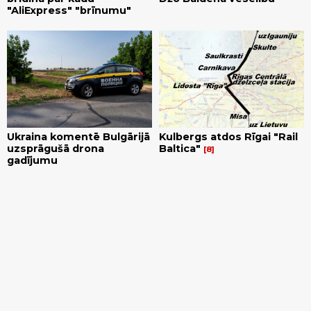
"AliExpress" "brīnumu"
Ukraina komentē Bulgārijā
Kulbergs atdos Rīgai "Rail
uzsprāgušā drona
Baltica"
8
gadījumu