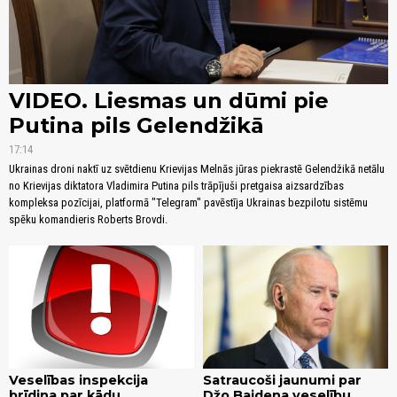
VIDEO. Liesmas un dūmi pie
Putina pils Gelendžikā
17:14
Ukrainas droni naktī uz svētdienu Krievijas Melnās jūras piekrastē Gelendžikā netālu
no Krievijas diktatora Vladimira Putina pils trāpījuši pretgaisa aizsardzības
kompleksa pozīcijai, platformā "Telegram" pavēstīja Ukrainas bezpilotu sistēmu
spēku komandieris Roberts Brovdi.
Veselības inspekcija
Satraucoši jaunumi par
brīdina par kādu
Džo Baidena veselību