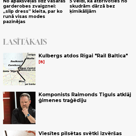
No apakšveļas līdz vasaras
5 veidi, kā atbrīvoties no
garderobes zvaigznei:
skudrām dārzā bez
„slip dress” kleita, par ko
ķimikālijām
runā visas modes
pazinējas
LASĪTĀKAIS
Kulbergs atdos Rīgai "Rail Baltica"
8
Komponists Raimonds Tiguls atklāj
ģimenes traģēdiju
Viesītes pilsētas svētki izvēršas