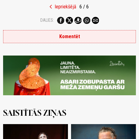
chevron_left
Iepriekšējā
6 / 6
DALIES:
Komentēt
SAISTĪTĀS ZIŅAS