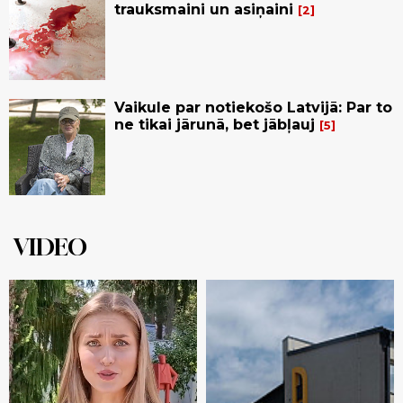
trauksmaini un asiņaini
2
Vaikule par notiekošo Latvijā: Par to
ne tikai jārunā, bet jābļauj
5
VIDEO