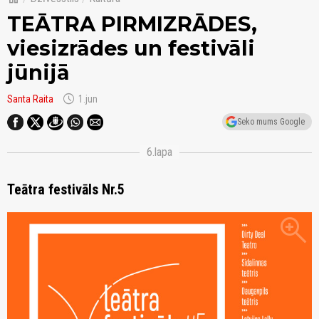
TEĀTRA PIRMIZRĀDES,
viesizrādes un festivāli
jūnijā
schedule
Santa Raita
1.jun
Seko mums Google
6.lapa
Teātra festivāls Nr.5
zoom_in