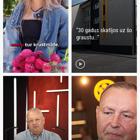
"30 gadus skatījos uz šo
graustu..."
play_circle
volume_mute
SKATĪT VIDEO