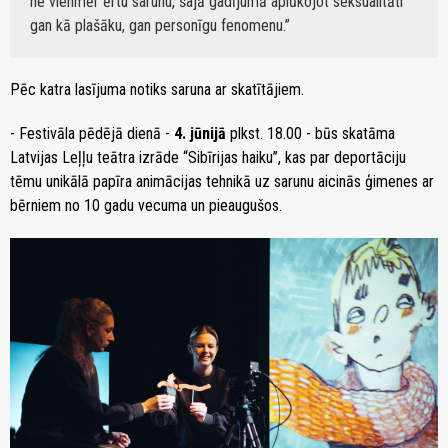
ne vienmēr ērtu sarunu, šajā gadījumā aplūkojot seksualitāti
gan kā plašāku, gan personīgu fenomenu.
Pēc katra lasījuma notiks saruna ar skatītājiem.
- Festivāla pēdējā dienā -
4. jūnijā
plkst. 18.00 - būs skatāma
Latvijas Leļļu teātra izrāde “Sibīrijas haiku”, kas par deportāciju
tēmu unikālā papīra animācijas tehnikā uz sarunu aicinās ģimenes ar
bērniem no 10 gadu vecuma un pieaugušos.