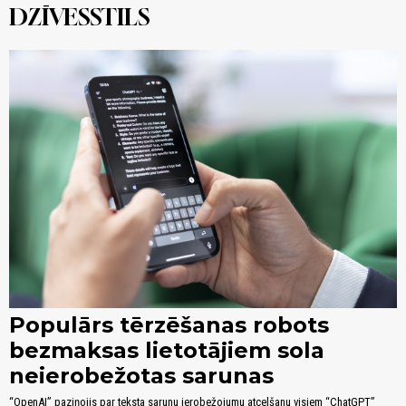
DZĪVESSTILS
Populārs tērzēšanas robots
bezmaksas lietotājiem sola
neierobežotas sarunas
“OpenAI” paziņojis par teksta sarunu ierobežojumu atcelšanu visiem “ChatGPT”