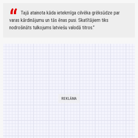
Tajā atainota kāda ietekmīga cilvēka grēksūdze par
varas kārdinājumu un tās ēnas pusi. Skatītājiem tiks
nodrošināts tulkojums latviešu valodā titros.