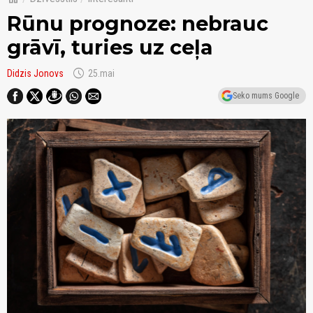
Rūnu prognoze: nebrauc
grāvī, turies uz ceļa
schedule
Didzis Jonovs
25.mai
Seko mums Google