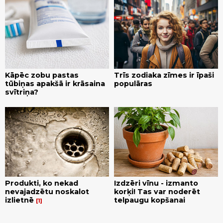
Kāpēc zobu pastas
Trīs zodiaka zīmes ir īpaši
tūbiņas apakšā ir krāsaina
populāras
svītriņa?
Produkti, ko nekad
Izdzēri vīnu - izmanto
nevajadzētu noskalot
korķi! Tas var noderēt
izlietnē
telpaugu kopšanai
1