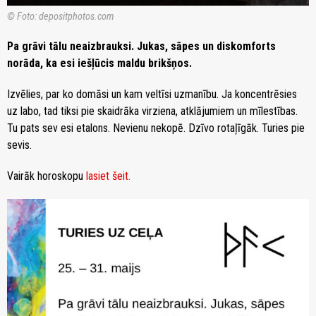
© Foto: depositphotos.com
Pa grāvi tālu neaizbrauksi. Jukas, sāpes un diskomforts
norāda, ka esi iešļūcis maldu brikšņos.
Izvēlies, par ko domāsi un kam veltīsi uzmanību. Ja koncentrēsies
uz labo, tad tiksi pie skaidrāka virziena, atklājumiem un mīlestības.
Tu pats sev esi etalons. Nevienu nekopē. Dzīvo rotaļīgāk. Turies pie
sevis.
Vairāk horoskopu
lasiet šeit.
zoom_in