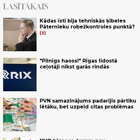
LASĪTĀKAIS
Kādas īsti bija tehniskās ķibeles
Pāternieku robežkontroles punktā?
3
"Pilnīgs haoss!" Rīgas lidostā
ceļotāji nīkst garās rindās
PVN samazinājums padarījis pārtiku
lētāku, bet uzpeld citas problēmas