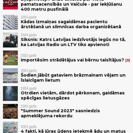
pamatsacensībās un Vaičule - par iekļūšanu
400 metru pusfinālā
2025.gads
Kādas izmaiņas sagaidāmas pacientu
ārstēšanā un slimnīcas darba organizēšanā
2024.gads
Siksnis: Katrs Latvijas iedzīvotājs iegūs no tā,
ka Latvijas Radio un LTV tiks apvienoti
2023.gads
Importēsim strādātājus vai bērnu taisītājus?
3
2025.gads
Šodien jābūt gataviem brāzmainam vējam un
īslaicīgam lietum
2024.gads
Otrdien vietām, dārdot pērkonam, gaidāmas
spēcīgas lietusgāzes
2023.gads
"Summer Sound 2023" sasniedzis
apmeklējuma rekordu
2023.gads
4 fakti, kā jūras ūdens ietekmē ādu un matus