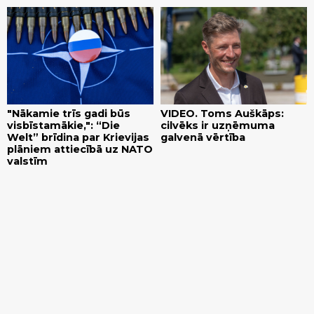
"Nākamie trīs gadi būs
VIDEO. Toms Auškāps:
visbīstamākie,": “Die
cilvēks ir uzņēmuma
Welt” brīdina par Krievijas
galvenā vērtība
plāniem attiecībā uz NATO
valstīm