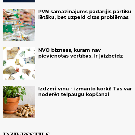
PVN samazinājums padarījis pārtiku
lētāku, bet uzpeld citas problēmas
NVO bizness, kuram nav
pievienotās vērtības, ir jāizbeidz
Izdzēri vīnu - izmanto korķi! Tas var
noderēt telpaugu kopšanai