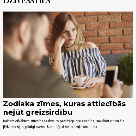
DZĪVESSTILS
Zodiaka zīmes, kuras attiecībās
nejūt greizsirdību
Dažiem cilvēkiem attiecības raksturo pastāvīga greizsirdība, savukārt citiem šis
jēdziens šķiet pilnīgi svešs. Astroloģijai šeit ir izšķiroša loma.