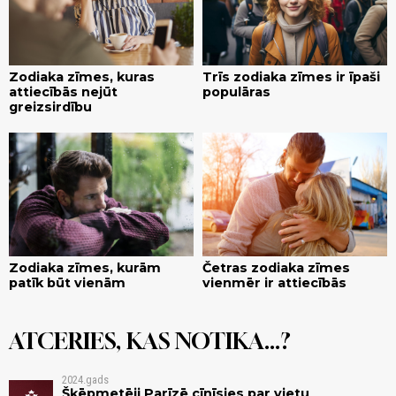
Zodiaka zīmes, kuras
Trīs zodiaka zīmes ir īpaši
attiecībās nejūt
populāras
greizsirdību
Zodiaka zīmes, kurām
Četras zodiaka zīmes
patīk būt vienām
vienmēr ir attiecībās
ATCERIES, KAS NOTIKA...?
2024.gads
Šķēpmetēji Parīzē cīnīsies par vietu