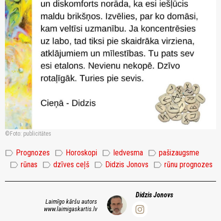
Foto: publicitātes
label
label
label
label
Prognozes
Horoskopi
Iedvesma
pašizaugsme
label
label
label
label
rūnas
dzīves ceļš
Didzis Jonovs
rūnu prognozes
Didzis Jonovs
Laimīgo kāršu autors
www.laimigaskartis.lv