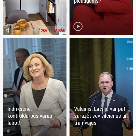
pieaugums?
play_circle
volume_mute
SKATĪT VAIRĀK
Indriksone:
Valainis: Latvija var pati
kontroldarbus varēs
saražot sev vilcienus un
labot!
tramvajus