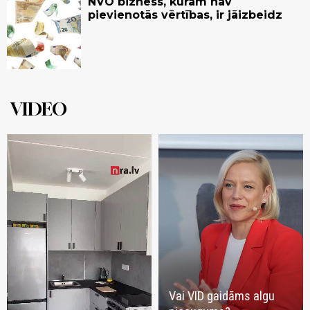
NVO bizness, kuram nav
pievienotās vērtības, ir jāizbeidz
VIDEO
Vai VID gaidāms algu