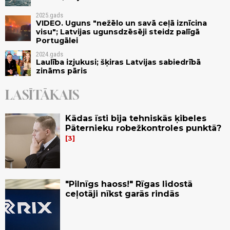
2025.gads
VIDEO. Uguns "nežēlo un savā ceļā iznīcina
visu"; Latvijas ugunsdzēsēji steidz palīgā
Portugālei
2024.gads
Laulība izjukusi; šķiras Latvijas sabiedrībā
zināms pāris
LASĪTĀKAIS
Kādas īsti bija tehniskās ķibeles
Pāternieku robežkontroles punktā?
3
"Pilnīgs haoss!" Rīgas lidostā
ceļotāji nīkst garās rindās