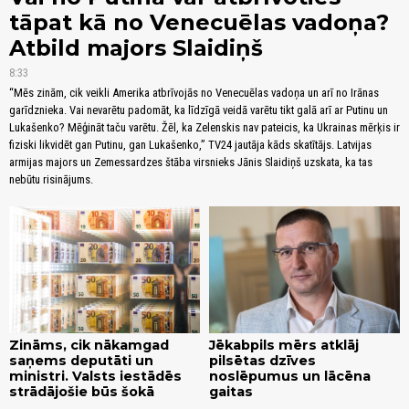
tāpat kā no Venecuēlas vadoņa?
Atbild majors Slaidiņš
8:33
“Mēs zinām, cik veikli Amerika atbrīvojās no Venecuēlas vadoņa un arī no Irānas
garīdznieka. Vai nevarētu padomāt, ka līdzīgā veidā varētu tikt galā arī ar Putinu un
Lukašenko? Mēģināt taču varētu. Žēl, ka Zelenskis nav pateicis, ka Ukrainas mērķis ir
fiziski likvidēt gan Putinu, gan Lukašenko,” TV24 jautāja kāds skatītājs. Latvijas
armijas majors un Zemessardzes štāba virsnieks Jānis Slaidiņš uzskata, ka tas
nebūtu risinājums.
Zināms, cik nākamgad
Jēkabpils mērs atklāj
saņems deputāti un
pilsētas dzīves
ministri. Valsts iestādēs
noslēpumus un lācēna
strādājošie būs šokā
gaitas