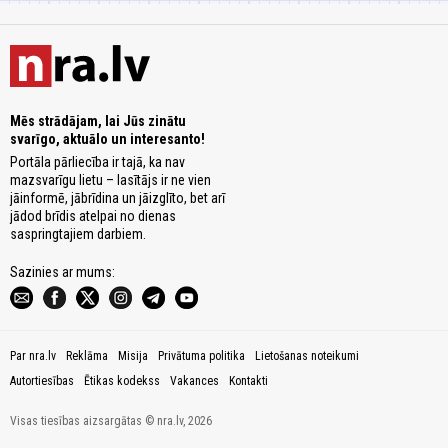
Mēs strādājam, lai Jūs zinātu
svarīgo, aktuālo un interesanto!
Portāla pārliecība ir tajā, ka nav
mazsvarīgu lietu – lasītājs ir ne vien
jāinformē, jābrīdina un jāizglīto, bet arī
jādod brīdis atelpai no dienas
saspringtajiem darbiem.
Sazinies ar mums:
Par nra.lv
Reklāma
Misija
Privātuma politika
Lietošanas noteikumi
Autortiesības
Ētikas kodekss
Vakances
Kontakti
Visas tiesības aizsargātas © nra.lv, 2026