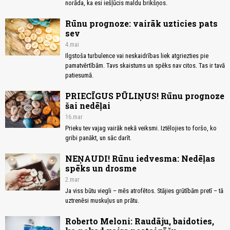
norāda, ka esi iešļūcis maldu brikšņos.
Rūnu prognoze: vairāk uzticies pats
sev
4.mai
Ilgstoša turbulence vai neskaidrības liek atgriezties pie
pamatvērtībām. Tavs skaistums un spēks nav citos. Tas ir tavā
patiesumā.
PRIECĪGUS PŪLIŅUS! Rūnu prognoze
šai nedēļai
16.mar
Prieku tev vajag vairāk nekā veiksmi. Iztēlojies to foršo, ko
gribi panākt, un sāc darīt.
NEŅAUDI! Rūnu iedvesma: Nedēļas
spēks un drosme
2.mar
Ja viss būtu viegli – mēs atrofētos. Stājies grūtībām pretī – tā
uztrenēsi muskuļus un prātu.
Roberto Meloni: Raudāju, baidoties,