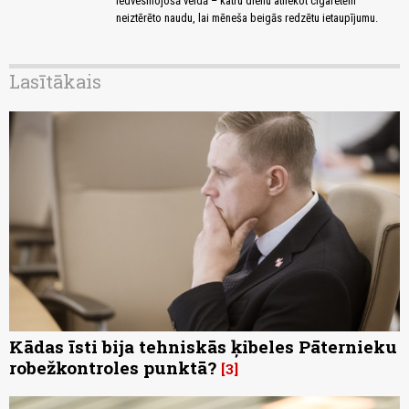
iedvesmojošā veidā – katru dienu atliekot cigaretēm
neiztērēto naudu, lai mēneša beigās redzētu ietaupījumu.
Lasītākais
Kādas īsti bija tehniskās ķibeles Pāternieku
robežkontroles punktā?
3