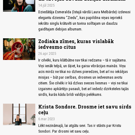
14.jūl 2025
Dziedātāja Esmeralda (īstajā vārdā Laura Melbārde) izdevusi
elegantu dziesmu “Ziedu”, kas papildina viņas iepriekš
iekrāto singlu krātuvīti un tuvina solītajam un daudzu
gaidītajam debijas albumam.
Zodiaka zīmes, kuras vislabāk
iedvesmo citus
26.apr 2025
Ir cilvēki, kuru klātbūtne nav tikai redzama – tā ir sajūtama.
Viņi ienāk telpā, un šķiet, ka gaisa vibrācijas mainās. Viņu
acis mirdz ne tikai no dzīves pieredzes, bet arī no iekšējas
misijas – būt par cerības, drosmes un iedvesmas avotu
citiem. Šie cilvēki ir kā dzīvas sveces liesmas – viņi ne tikai
izgaismo apkārtējo pasauli, bet arī iededz dzirksteles tajās
sirdīs, kurās kādu brīdi valdījis pelēkums.
Krista Sondore. Drosme iet savu sirds
ceļu
6.mar 2023
Lēkt nezināmajā, lai atgūtu sevi. Tas ir stāsts par Kristu
Sondori. Par drosmi iet savu ceļu.