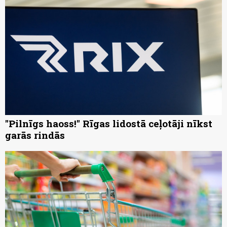
"Pilnīgs haoss!" Rīgas lidostā ceļotāji nīkst
garās rindās