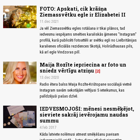
FOTO: Apskati, cik krāšņa
Ziemassvētku egle ir Elizabetei II
11.dec 2021
Ja vēl Ziemassvētku egles rotāšana ir tikai plānos, tad
iedvesmu iespējams smelties karaliskās ģimenes "Instagram"
profilā, kurā publicēti fotoattēli ar svētku egli no Lielbritānijas
karalienes oficiālās rezidences Skotijā, Holirūdhausas pils,
kā arī egle Vindzoras pilī.
Maija Rozīte iepriecina ar foto un
sniedz vērtīgu atziņu
2
13.dec 2020
Radio ētera balss Maija Rozīte-Krištopane sociālajā vietnē
Instagram savām sekotājām veltījusi 5 ieteikumus, kas
palīdzējuši pašas dzīvē.
IEDVESMOJOŠI: mēnesi nesmēķējot,
sieviete sakrāj ievērojamu naudas
summu
4.feb 2017
Kāda latviete nolēmusi atmest smēķēšanu pavisam