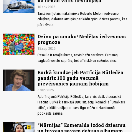
ka nekad vairs nestaigāšu
10.nov 2025
Tautā iemīļotais mākslinieks Roberto Meloni iedvesmo
cilvēkus, daloties atmiņās par kādu grūtu dzīves posmu, kas
pārdzīvots.
Dzīvo pa smuko! Nedēļas iedvesmas
prognoze
15.sep 2025
Pasaule ir rotaļlaukums, nevis bažu saraksts. Protams,
saglabā veselo saprātu, bet arī riskē un nežmiedzies.
Burkā kundze jeb Patrīcija Rūtledža
gandrīz 100 gadu vecumā
pievērsusies jaunam hobijam
6.sep 2025
Apbrīnojamā Patrīcija Rūtledža, kuru vislabāk atceras kā
Hiacinti Burkā klasiskajā BBC situāciju komēdijā "Smalkais
stils", atklāti runāja par savu ilgo mūžu aizkustinošā
podkāsta sarunā.
“Nārnijas” Esmeralda izdod dziesmu
un tuvojas savam debijas albumam