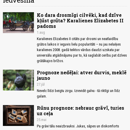
Iedvesma
Ko dara drosmīgi cilvēki, kad dzīve
kļūst grūta? Karalienes Elizabetes II
padoms
1.aug
Karalienes Elizabetes II citāts par drosmi un neatlaidību
grūtos laikos ir ieguvis lielu popularitāti – nu jau nelaiķes
karalienes 2008. gadā teiktos vārdus daudzi uzskata par
universālu atgādinājumu par to, kā saglabāt cerību pat dzīves
grūtākajos brīžos.
Prognoze nedēļai: atver durvis, meklē
jauno
27.jūl
Nevelc līdzi beigtu zirgu. Izrevidē galvu - tā riktīgi un līdz
galam.
Rūnu prognoze: nebrauc grāvī, turies
uz ceļa
25.mai
Pa grāvi tālu neaizbrauksi. Jukas, sāpes un diskomforts