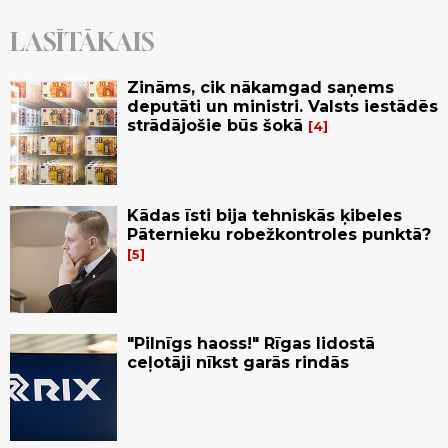
LASĪTĀKAIS
Zināms, cik nākamgad saņems
deputāti un ministri. Valsts iestādēs
strādājošie būs šokā
4
Kādas īsti bija tehniskās ķibeles
Pāternieku robežkontroles punktā?
5
"Pilnīgs haoss!" Rīgas lidostā
ceļotāji nīkst garās rindās