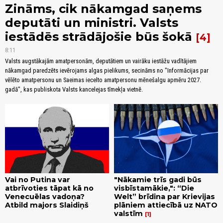
Zināms, cik nākamgad saņems
deputāti un ministri. Valsts
iestādēs strādājošie būs šokā
4
8:11
Valsts augstākajām amatpersonām, deputātiem un vairāku iestāžu vadītājiem
nākamgad paredzēts ievērojams algas pielikums, secināms no "Informācijas par
vēlēto amatpersonu un Saeimas iecelto amatpersonu mēnešalgu apmēru 2027.
gadā", kas publiskota Valsts kancelejas tīmekļa vietnē.
Vai no Putina var
"Nākamie trīs gadi būs
atbrīvoties tāpat kā no
visbīstamākie,": “Die
Venecuēlas vadoņa?
Welt” brīdina par Krievijas
Atbild majors Slaidiņš
plāniem attiecībā uz NATO
valstīm
1