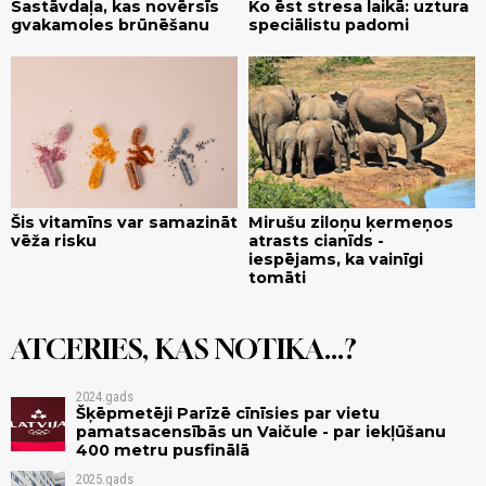
Sastāvdaļa, kas novērsīs
Ko ēst stresa laikā: uztura
gvakamoles brūnēšanu
speciālistu padomi
Šis vitamīns var samazināt
Mirušu ziloņu ķermeņos
vēža risku
atrasts cianīds -
iespējams, ka vainīgi
tomāti
ATCERIES, KAS NOTIKA...?
2024.gads
Šķēpmetēji Parīzē cīnīsies par vietu
pamatsacensībās un Vaičule - par iekļūšanu
400 metru pusfinālā
2025.gads