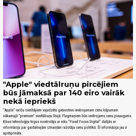
"Apple" viedtālruņu pircējiem
būs jāmaksā par 140 eiro vairāk
nekā iepriekš
"Apple" ierīču cienītājiem vajadzētu gatavoties ievērojamam cenu kāpumam
nākamajā "premium" viedtālruņu līnijā. Flagmaņiem būs ievērojams cenu pieaugums.
Ķīnas tehnoloģiju tirgus novērotājs ar niku "Fixed Focus Digital" dalījās ar
informāciju par gaidāmajām izmaiņām ražotāja cenu politikā. Šī informācija jau ir
apstiprināta.