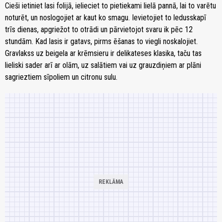
Cieši ietiniet lasi folijā, ielieciet to pietiekami lielā pannā, lai to varētu
noturēt, un noslogojiet ar kaut ko smagu. Ievietojiet to ledusskapī
trīs dienas, apgriežot to otrādi un pārvietojot svaru ik pēc 12
stundām. Kad lasis ir gatavs, pirms ēšanas to viegli noskalojiet.
Gravlakss uz beigela ar krēmsieru ir delikateses klasika, taču tas
lieliski sader arī ar olām, uz salātiem vai uz grauzdiņiem ar plāni
sagrieztiem sīpoliem un citronu sulu.