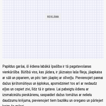
Papildus garšai, šī ēdiena labākā īpašība ir tā pagatavošanas
vienkāršība. Būtībā viss, kas jādara, ir jāizsaiņo laša fileja, jāapkaisa
ar sāli un pipariem, un pēc tam jāaplej ar olīveļļu. Pievienojiet pannai
dažus ķirštomātiņus un ķiplokus, apsmidziniet tos arī ar nedaudz
eļļas un cepiet zivi, līdz tā ir gatava. Lai pabeigtu ēdienu ar
izsmalcinātu pieskārienu, saspaidiet dažus tomātus ar nelielu
daudzumu krējuma, pievienojiet tiem baziliku un oregano un pārlejiet