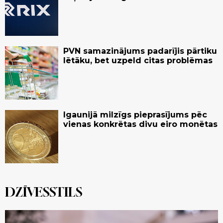
PVN samazinājums padarījis pārtiku
lētāku, bet uzpeld citas problēmas
Igaunijā milzīgs pieprasījums pēc
vienas konkrētas divu eiro monētas
DZĪVESSTILS