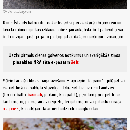
Foto: pixabay.com
Klints Īstvuds katru rītu brokastīs ēd supervienkāršu brūno rīsu un
laša kombināciju, kas izklausās diezgan askētiski, bet patiesībā var
būt diezgan garšīga, ja to pielāgojat ar dažām garšīgām izmaiņām.
Uzzini pirmais dienas galvenos notikumus un svarīgākās ziņas
—
piesakies NRA rīta e-pastam
šeit
Sāciet ar laša filejas pagatavošanu — apcepiet to pannā, grilējiet vai
cepiet tieši no saldēta stāvokļa. Uzlieciet lasi uz rīsu kaudzes
(brūno, balto,
basmati
; jebkuru, kas patīk), pēc tam pārlejiet to ar
kādu mērci, piemēram, vinegretu, terijaki mērci vai pikantu srirača
majonēzi
, kas atšķaidīta ar nedaudz citrusaugļu sulas.
zoom_in