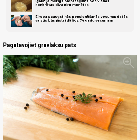
Igaunijā milzīgs pieprasījums pēc vienas
konkrētas divu eiro monētas
Eiropa paaugstinās pensionēšanās vecumu: dažās
valstīs būs jāstrādā līdz 74 gadu vecumam
Pagatavojiet gravlaksu pats
zoom_in