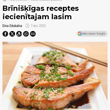
Brīnišķīgas receptes
iecienītajam lasim
schedule
Dina Odukalna
7.dec 2025
Seko mums Google