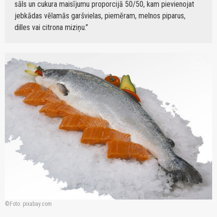
sāls un cukura maisījumu proporcijā 50/50, kam pievienojat
jebkādas vēlamās garšvielas, piemēram, melnos piparus,
dilles vai citrona miziņu.
zoom_in
Foto: pixabay.com