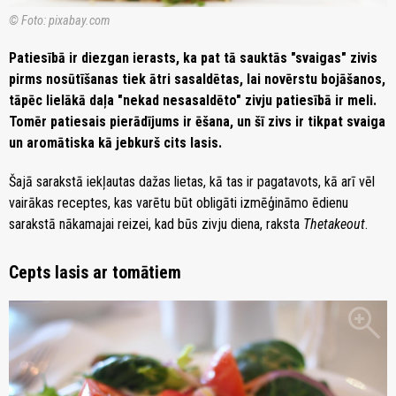
© Foto: pixabay.com
Patiesībā ir diezgan ierasts, ka pat tā sauktās "svaigas" zivis
pirms nosūtīšanas tiek ātri sasaldētas, lai novērstu bojāšanos,
tāpēc lielākā daļa "nekad nesasaldēto" zivju patiesībā ir meli.
Tomēr patiesais pierādījums ir ēšana, un šī zivs ir tikpat svaiga
un aromātiska kā jebkurš cits lasis.
Šajā sarakstā iekļautas dažas lietas, kā tas ir pagatavots, kā arī vēl
vairākas receptes, kas varētu būt obligāti izmēģināmo ēdienu
sarakstā nākamajai reizei, kad būs zivju diena, raksta
Thetakeout
.
Cepts lasis ar tomātiem
zoom_in