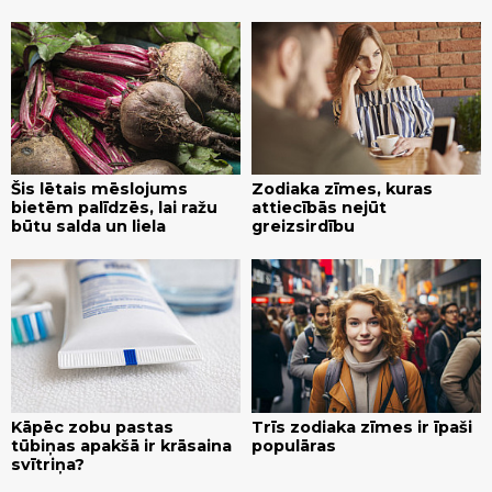
Šis lētais mēslojums
Zodiaka zīmes, kuras
bietēm palīdzēs, lai ražu
attiecībās nejūt
būtu salda un liela
greizsirdību
Kāpēc zobu pastas
Trīs zodiaka zīmes ir īpaši
tūbiņas apakšā ir krāsaina
populāras
svītriņa?