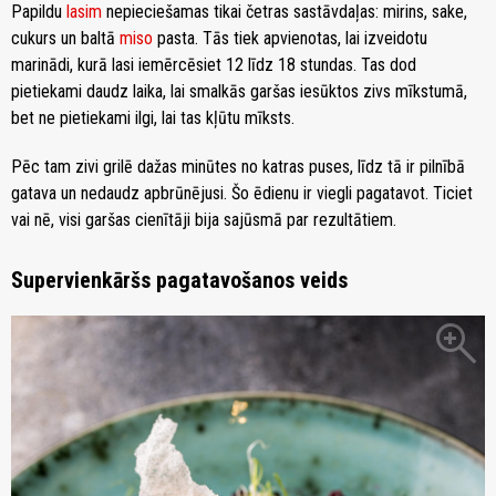
Papildu
lasim
nepieciešamas tikai četras sastāvdaļas: mirins, sake,
cukurs un baltā
miso
pasta. Tās tiek apvienotas, lai izveidotu
marinādi, kurā lasi iemērcēsiet 12 līdz 18 stundas. Tas dod
pietiekami daudz laika, lai smalkās garšas iesūktos zivs mīkstumā,
bet ne pietiekami ilgi, lai tas kļūtu mīksts.
Pēc tam zivi grilē dažas minūtes no katras puses, līdz tā ir pilnībā
gatava un nedaudz apbrūnējusi. Šo ēdienu ir viegli pagatavot. Ticiet
vai nē, visi garšas cienītāji bija sajūsmā par rezultātiem.
Supervienkāršs pagatavošanos veids
zoom_in