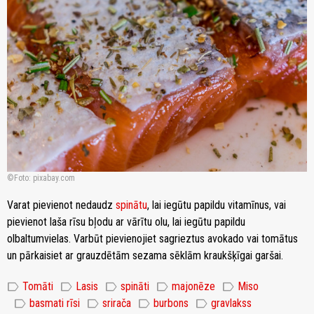
Foto: pixabay.com
Varat pievienot nedaudz
spinātu
, lai iegūtu papildu vitamīnus, vai
pievienot laša rīsu bļodu ar vārītu olu, lai iegūtu papildu
olbaltumvielas. Varbūt pievienojiet sagrieztus avokado vai tomātus
un pārkaisiet ar grauzdētām sezama sēklām kraukšķīgai garšai.
label
label
label
label
label
Tomāti
Lasis
spināti
majonēze
Miso
label
label
label
label
basmati rīsi
srirača
burbons
gravlakss