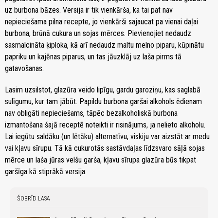
uz burbona bāzes. Versija ir tik vienkārša, ka tai pat nav
nepieciešama pilna recepte, jo vienkārši sajaucat pa vienai daļai
burbona, brūnā cukura un sojas mērces. Pievienojiet nedaudz
sasmalcināta ķiploka, kā arī nedaudz maltu melno piparu, kūpinātu
papriku un kajēnas piparus, un tas jāuzklāj uz laša pirms tā
gatavošanas.
Lasim uzsilstot, glazūra veido lipīgu, gardu garoziņu, kas saglabā
sulīgumu, kur tam jābūt. Papildu burbona garšai alkohols ēdienam
nav obligāti nepieciešams, tāpēc bezalkoholiskā burbona
izmantošana šajā receptē noteikti ir risinājums, ja nelieto alkoholu.
Lai iegūtu saldāku (un lētāku) alternatīvu, viskiju var aizstāt ar medu
vai kļavu sīrupu. Tā kā cukurotās sastāvdaļas līdzsvaro sāļā sojas
mērce un laša jūras velšu garša, kļavu sīrupa glazūra būs tikpat
garšīga kā stiprākā versija.
ŠOBRĪD LASA