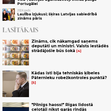
Portugālei
2024.gads
Laulība izjukusi; šķiras Latvijas sabiedrībā
zināms pāris
LASĪTĀKAIS
Zināms, cik nākamgad saņems
deputāti un ministri. Valsts iestādēs
strādājošie būs šokā
4
Kādas īsti bija tehniskās ķibeles
Pāternieku robežkontroles punktā?
5
"Pilnīgs haoss!" Rīgas lidostā
ceļotāji nīkst garās rindās