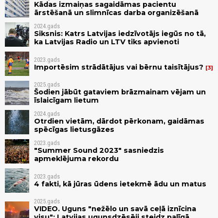
Kādas izmaiņas sagaidāmas pacientu
ārstēšanā un slimnīcas darba organizēšanā
2024.gads
Siksnis: Katrs Latvijas iedzīvotājs iegūs no tā,
ka Latvijas Radio un LTV tiks apvienoti
2023.gads
Importēsim strādātājus vai bērnu taisītājus?
3
2025.gads
Šodien jābūt gataviem brāzmainam vējam un
īslaicīgam lietum
2024.gads
Otrdien vietām, dārdot pērkonam, gaidāmas
spēcīgas lietusgāzes
2023.gads
"Summer Sound 2023" sasniedzis
apmeklējuma rekordu
2023.gads
4 fakti, kā jūras ūdens ietekmē ādu un matus
2025.gads
VIDEO. Uguns "nežēlo un savā ceļā iznīcina
visu"; Latvijas ugunsdzēsēji steidz palīgā