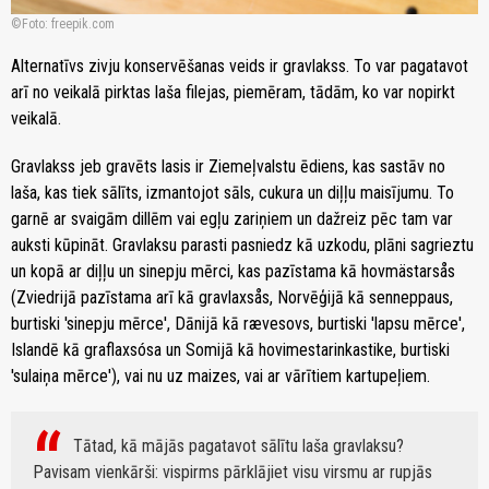
Foto: freepik.com
Alternatīvs zivju konservēšanas veids ir gravlakss. To var pagatavot
arī no veikalā pirktas laša filejas, piemēram, tādām, ko var nopirkt
veikalā.
Gravlakss jeb gravēts lasis ir Ziemeļvalstu ēdiens, kas sastāv no
laša, kas tiek sālīts, izmantojot sāls, cukura un diļļu maisījumu. To
garnē ar svaigām dillēm vai egļu zariņiem un dažreiz pēc tam var
auksti kūpināt. Gravlaksu parasti pasniedz kā uzkodu, plāni sagrieztu
un kopā ar diļļu un sinepju mērci, kas pazīstama kā hovmästarsås
(Zviedrijā pazīstama arī kā gravlaxsås, Norvēģijā kā senneppaus,
burtiski 'sinepju mērce', Dānijā kā rævesovs, burtiski 'lapsu mērce',
Islandē kā graflaxsósa un Somijā kā hovimestarinkastike, burtiski
'sulaiņa mērce'), vai nu uz maizes, vai ar vārītiem kartupeļiem.
Tātad, kā mājās pagatavot sālītu laša gravlaksu?
Pavisam vienkārši: vispirms pārklājiet visu virsmu ar rupjās