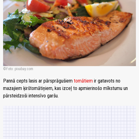
Foto: pixabay.com
Pannā cepts lasis ar pārsprāgušiem
tomātiem
ir gatavots no
mazajiem ķirštomātiņiem, kas izceļ to apmierinošo mīkstumu un
pārsteidzoši intensīvo garšu.