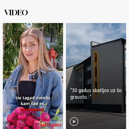
VIDEO
"30 gadus skatījos uz šo
graustu..."
play_circle
volume_mute
SKATĪT VIDEO