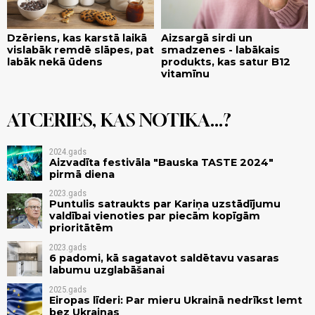
Dzēriens, kas karstā laikā
Aizsargā sirdi un
vislabāk remdē slāpes, pat
smadzenes - labākais
labāk nekā ūdens
produkts, kas satur B12
vitamīnu
ATCERIES, KAS NOTIKA...?
2024.gads
Aizvadīta festivāla "Bauska TASTE 2024"
pirmā diena
2023.gads
Puntulis satraukts par Kariņa uzstādījumu
valdībai vienoties par piecām kopīgām
prioritātēm
2023.gads
6 padomi, kā sagatavot saldētavu vasaras
labumu uzglabāšanai
2025.gads
Eiropas līderi: Par mieru Ukrainā nedrīkst lemt
bez Ukrainas