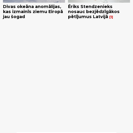
Divas okeāna anomālijas,
Ēriks Stendzenieks
kas izmainīs ziemu Eiropā
nosauc bezjēdzīgākos
jau šogad
pētījumus Latvijā
1