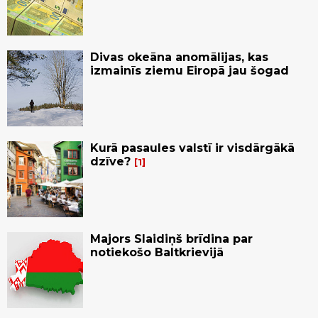
Divas okeāna anomālijas, kas
izmainīs ziemu Eiropā jau šogad
Kurā pasaules valstī ir visdārgākā
dzīve?
1
Majors Slaidiņš brīdina par
notiekošo Baltkrievijā