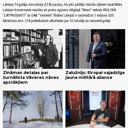
Latvijas Tirgotāju asociācija (LTA) paziņo, ka pēc pēdējo stundu datiem iesaldētās
Latvijas komersantu naudas un preču apjoms slēgtajā "Mere" veikalu tīklā (SIA
“LATPRODUKTI” un UAB “Valiente” filiāles Latvijā) ir sasniedzis 1 miljonu 520
tūkstošus eiro. LTA pieteikušies atbalstam jau 10 ražotāji un vairumtirgotāji.
Zināmas detaļas par
Zalužnijs: Eiropai vajadzīga
žurnālista Vāveres nāves
jauna militārā alianse
apstākļiem