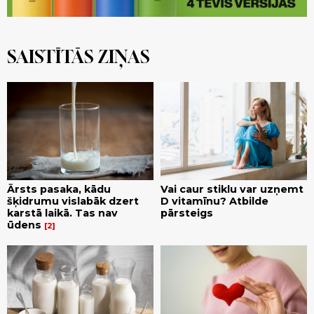
SAISTĪTĀS ZIŅAS
Ārsts pasaka, kādu
Vai caur stiklu var uzņemt
šķidrumu vislabāk dzert
D vitamīnu? Atbilde
karstā laikā. Tas nav
pārsteigs
ūdens
2