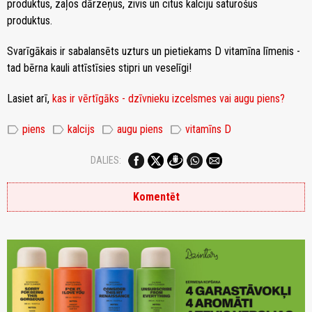
produktus, zaļos dārzeņus, zivis un citus kalciju saturošus
produktus.
Svarīgākais ir sabalansēts uzturs un pietiekams D vitamīna līmenis -
tad bērna kauli attīstīsies stipri un veselīgi!
Lasiet arī,
kas ir vērtīgāks - dzīvnieku izcelsmes vai augu piens?
label
label
label
label
piens
kalcijs
augu piens
vitamīns D
DALIES:
Komentēt