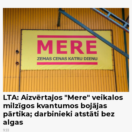
LTA: Aizvērtajos "Mere" veikalos
milzīgos kvantumos bojājas
pārtika; darbinieki atstāti bez
algas
9:33