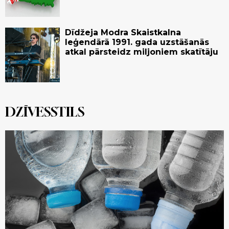
Dīdžeja Modra Skaistkalna
leģendārā 1991. gada uzstāšanās
atkal pārsteidz miljoniem skatītāju
DZĪVESSTILS