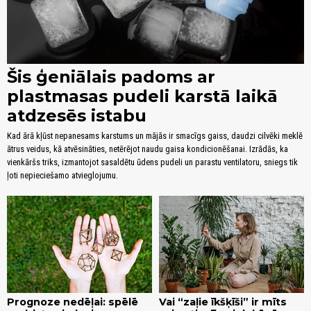
Šis ģeniālais padoms ar
plastmasas pudeli karstā laikā
atdzesēs istabu
Kad ārā kļūst nepanesams karstums un mājās ir smacīgs gaiss, daudzi cilvēki meklē
ātrus veidus, kā atvēsināties, netērējot naudu gaisa kondicionēšanai. Izrādās, ka
vienkāršs triks, izmantojot sasaldētu ūdens pudeli un parastu ventilatoru, sniegs tik
ļoti nepieciešamo atvieglojumu.
Prognoze nedēļai: spēlē
Vai “zaļie īkšķīši” ir mīts