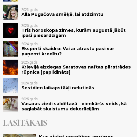
2023.gads
Alla Pugačova smēķē, lai atdzimtu
2025.gads
Trīs horoskopa zīmes, kurām augustā jābūt
īpaši piesardzīgām
2024.gads
Eksperti skaidro: Vai ar atrastu pasi var
paņemt kredītu?
2025.gads
Krievijā aizdegas Saratovas naftas pārstrādes
rūpnīca [papildināts]
2024.gads
Sestdien laikapstākļi nelutinās
2025.gads
Vasaras ziedi saldētavā – vienkāršs veids, kā
saglabāt skaistumu dekorācijām
LASĪTĀKAIS
Kur aiziet veselības aprūpes