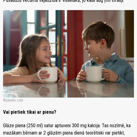
Pusaudžu vecumā vajadzība ir vislielākā, jo kauli aug ļoti strauji.
pexels.com
Vai pietiek tikai ar pienu?
Glāze piena (250 ml) satur aptuveni 300 mg kalcija. Tas nozīmē, ka
mazākam bērnam ar 2 glāzēm piena dienā teorētiski var pietikt,