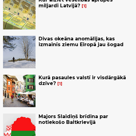
miljardi Latvijā?
1
Divas okeāna anomālijas, kas
izmainīs ziemu Eiropā jau šogad
Kurā pasaules valstī ir visdārgākā
dzīve?
1
Majors Slaidiņš brīdina par
notiekošo Baltkrievijā