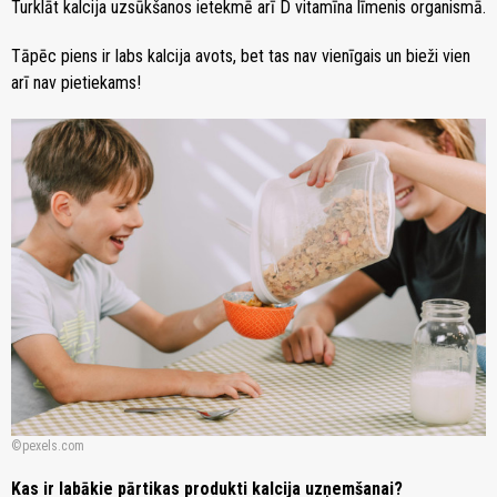
Turklāt kalcija uzsūkšanos ietekmē arī D vitamīna līmenis organismā.
Tāpēc piens ir labs kalcija avots, bet tas nav vienīgais un bieži vien
arī nav pietiekams!
pexels.com
Kas ir labākie pārtikas produkti kalcija uzņemšanai?