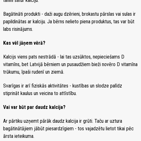
tahini satur kalciju.
Bagātināti produkti - daži augu dzērieni, brokastu pārslas vai sulas ir
papildinātas ar kalciju. Ja bērns nelieto piena produktus, tas var būt
labs risinājums.
Kas vēl jāņem vērā?
Kalcijs viens pats nestrādā - lai tas uzsūktos, nepieciešams D
vitamīns, bet Latvijā bērniem un pusaudžiem bieži novēro D vitamīna
trūkumu, īpaši rudenī un ziemā.
Svarīgas ir arī fiziskās aktivitātes - kustības un slodze palīdz
stiprināt kaulus un veicina to attīstību.
Vai var būt par daudz kalcija?
Ar pārtiku uzņemt pārāk daudz kalcija ir grūti. Taču ar uztura
bagātinātājiem jābūt piesardzīgiem - tos vajadzētu lietot tikai pēc
ārsta ieteikuma.