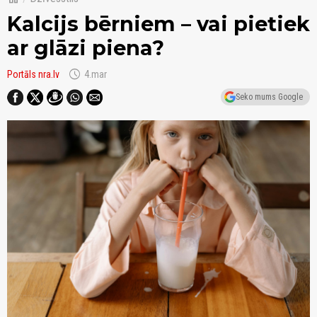
Kalcijs bērniem – vai pietiek
ar glāzi piena?
schedule
Portāls nra.lv
4.mar
Seko mums Google