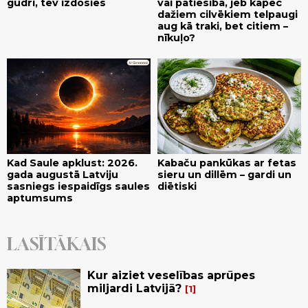
gudri, tev izdosies
vai patiesība, jeb kāpēc
dažiem cilvēkiem telpaugi
aug kā traki, bet citiem –
nīkuļo?
Kad Saule apklust: 2026.
Kabaču pankūkas ar fetas
gada augustā Latviju
sieru un dillēm – gardi un
sasniegs iespaidīgs saules
diētiski
aptumsums
LASĪTĀKAIS
Kur aiziet veselības aprūpes
miljardi Latvijā?
1