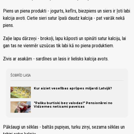
Piens un piena produkti - jogurts, kefīrs, biezpiens un siers ir ļoti labi
kalcija avoti. Cietie sieri satur īpaši daudz kalcija - pat vairāk nekā
piens.
Zaļie lapu dārzeņi - brokoļi, lapu kāposti un spināti satur kalciju, lai
gan tas ne vienmēr uzsūcas tik labi kā no piena produktiem.
Zivis ar asakām - sardīnes un lasis ir lielisks kalcija avots.
ŠOBRĪD LASA
Kur aiziet veselības aprūpes miljardi Latvijā?
"Paliku burtiski bez valodas!" Pensionārei no
Vidzemes neticami paveicas
Pākšaugi un sēklas - baltās pupiņas, turku zirņi, sezama sēklas un