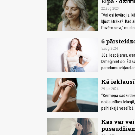
Elpa - dzīv
22.aug 2024
“Vai esi ievērojis,
kļūst ātrāka? Kad aiz
Pavēro sevi,” mudin
6 pārsteidz
5.aug 2024
Jūs, iespējams, esa
Izmēģiniet šo. Ēd šo
paradumu iekļaušana
Kā ieklausī
29.jun 2024
“Ķermeņa sadzirdēša
noklausīties lekcijā
psihiskajā veselībā.
Kas var vei
pusaudžie