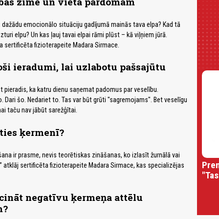
ības zīme un vieta pārdomām
 kā dažādu emocionālo situāciju gadījumā mainās tava elpa? Kad tā
turi elpu? Un kas ļauj tavai elpai rāmi plūst – kā viļņiem jūrā.
a sertificēta fizioterapeite Madara Sirmace.
oši ieradumi, lai uzlabotu pašsajūtu
t pieradis, ka katru dienu saņemat padomus par veselību.
. Dari šo. Nedariet to. Tas var būt grūti "sagremojams". Bet veselīgu
i taču nav jābūt sarežģītai.
ties ķermenī?
na ir prasme, nevis teorētiskas zināšanas, ko izlasīt žurnālā vai
Prem
,” atklāj sertificēta fizioterapeite Madara Sirmace, kas specializējas
"Tas
cināt negatīvu ķermeņa attēlu
m?