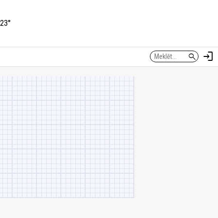
23°
login
search