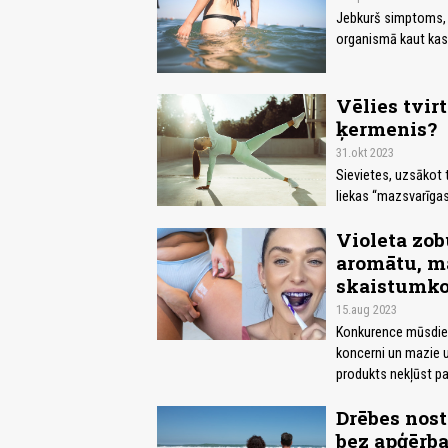
Jebkurš simptoms, v
organismā kaut kas 
Vēlies tvirt
ķermenis?
31.okt 2023
Sievietes, uzsākot 
liekas “mazsvarīgas
Violeta zob
aromātu, m
skaistumko
15.aug 2023
Konkurence mūsdien
koncerni un mazie uz
produkts nekļūst par
Drēbes nost
bez apģērb