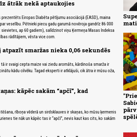
z ātrāk nekā aptaukojies
Supe
 prezentēts Eiropas Diabēta pētījumu asociācijā (EASD), maina
mati
par veselību. Pētnieki piecu gadu garumā novēroja gandrīz 86 000
t sievietes, ap 60 gadiem), salīdzinot viņu Ķermeņa Masas Indeksa
tības rādītājiem, vēsta vice.com.
j atpazīt smaržas nieka 0,06 sekundēs
i tā ir svaigi cepta maize vai ziedu aromāts, kārdinoša smarža ir
cinātu kādu cilvēku. Tagad eksperti ir atklājuši, cik ātra ir mūsu oža,
aņas: kāpēc sakām “apčī”, kad
"Pri
Sabi
pārv
stēšana, rīboņa vēderā un sirdsklauves ir skaņas, ko mūsu ķermenis
spēl
rienes tie nāk un kāpēc tas ir “apčī”, nevis kaut kas cits, ko sakām