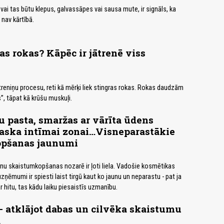
ai tas būtu klepus, galvassāpes vai sausa mute, ir signāls, ka
nav kārtībā.
as rokas? Kāpēc ir jātrenē viss
treniņu procesu, reti kā mērķi liek stingras rokas. Rokas daudzām
”, tāpat kā krūšu muskuļi.
u pasta, smaržas ar vārīta ūdens
aska intīmai zonai…Visneparastākie
pšanas jaunumi
u skaistumkopšanas nozarē ir ļoti liela. Vadošie kosmētikas
ņēmumi ir spiesti laist tirgū kaut ko jaunu un neparastu - pat ja
 hitu, tas kādu laiku piesaistīs uzmanību.
- atklājot dabas un cilvēka skaistumu
a