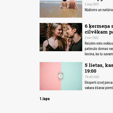
2.aug 2023
Nūdisms un natūris
6 ķermeņa s
cilvēkam p
2.nov 2022
Reizēm mēs noklusē
patiesās domas var 
liecina, ka tu sava
5 lietas, ka
19:00
19.okt 2022
Eksperti izceļ pieca
vakara ēšanai piemīt
1.lapa