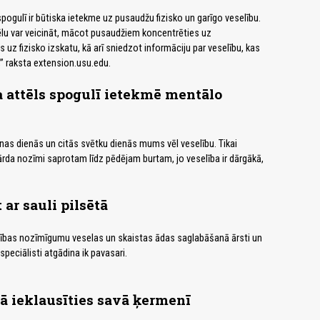
ogulī ir būtiska ietekme uz pusaudžu fizisko un garīgo veselību.
lu var veicināt, mācot pusaudžiem koncentrēties uz
is uz fizisko izskatu, kā arī sniedzot informāciju par veselību, kas
,” raksta extension.usu.edu.
 attēls spogulī ietekmē mentālo
as dienās un citās svētku dienās mums vēl veselību. Tikai
rda nozīmi saprotam līdz pēdējam burtam, jo veselība ir dārgākā,
 ar sauli pilsētā
zības nozīmīgumu veselas un skaistas ādas saglabāšanā ārsti un
eciālisti atgādina ik pavasari.
kā ieklausīties savā ķermenī