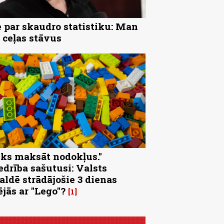
 par skaudro statistiku: Man
 ceļas stāvus
eks maksāt nodokļus."
edrība sašutusi: Valsts
aldē strādājošie 3 dienas
ējās ar "Lego"?
1