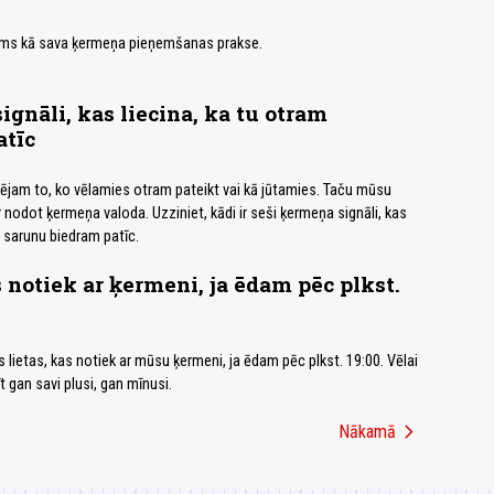
ms kā sava ķermeņa pieņemšanas prakse.
ignāli, kas liecina, ka tu otram
atīc
jam to, ko vēlamies otram pateikt vai kā jūtamies. Taču mūsu
nodot ķermeņa valoda. Uzziniet, kādi ir seši ķermeņa signāli, kas
m sarunu biedram patīc.
s notiek ar ķermeni, ja ēdam pēc plkst.
s lietas, kas notiek ar mūsu ķermeni, ja ēdam pēc plkst. 19:00. Vēlai
 gan savi plusi, gan mīnusi.
chevron_right
Nākamā