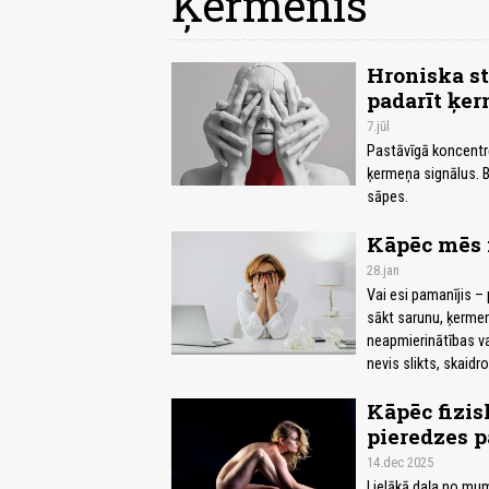
Ķermenis
Hroniska st
padarīt ķe
7.jūl
Pastāvīgā koncentrē
ķermeņa signālus. Be
sāpes.
Kāpēc mēs 
28.jan
Vai esi pamanījis – 
sākt sarunu, ķermen
neapmierinātības vai
nevis slikts, skaidr
Kāpēc fizis
pieredzes 
14.dec 2025
Lielākā daļa no mu