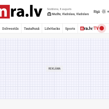
Sestdiena, 8.augusts
+
Rīgā
redeem
Mudīte, Vladislava, Vladislavs
Dzīvesstils
TautaRunā
LifeHacks
Sports