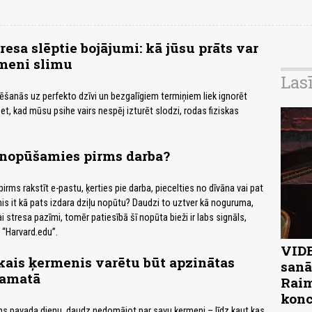
resa slēptie bojājumi: kā jūsu prāts var
rmeni slimu
Las
šanās uz perfekto dzīvi un bezgalīgiem termiņiem liek ignorēt
t, kad mūsu psihe vairs nespēj izturēt slodzi, rodas fiziskas
nopūšamies pirms darba?
pirms rakstīt e-pastu, ķerties pie darba, piecelties no dīvāna vai pat
is it kā pats izdara dziļu nopūtu? Daudzi to uztver kā noguruma,
 stresa pazīmi, tomēr patiesībā šī nopūta bieži ir labs signāls,
o “Harvard.edu”.
VIDE
kais ķermenis varētu būt apzinātas
sanā
pamatā
Raim
konc
ms pavada dienu, daudz nedomājot par savu ķermeni – līdz kaut kas