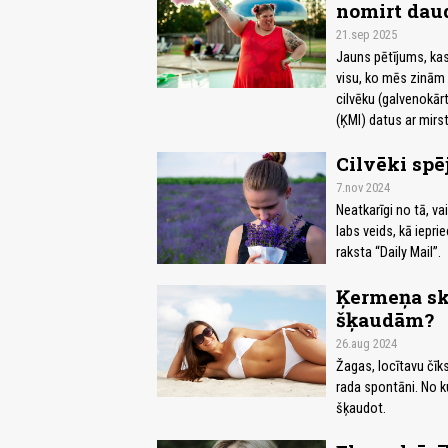
nomirt daud
21.sep 2025
Jauns pētījums, kas
visu, ko mēs zinām 
cilvēku (galvenokār
(ĶMI) datus ar mirs
Cilvēki spē
7.nov 2024
Neatkarīgi no tā, va
labs veids, kā ieprie
raksta “Daily Mail”.
Ķermeņa sk
šķaudām?
26.aug 2024
Žagas, locītavu čīk
rada spontāni. No ku
šķaudot.