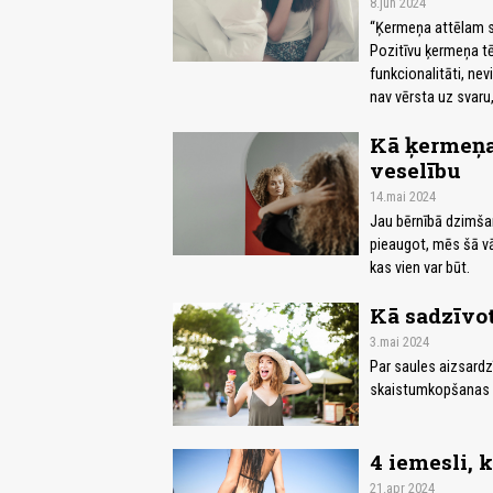
8.jun 2024
“Ķermeņa attēlam sp
Pozitīvu ķermeņa tē
funkcionalitāti, nev
nav vērsta uz svaru
Kā ķermeņa
veselību
14.mai 2024
Jau bērnībā dzimšan
pieaugot, mēs šā vā
kas vien var būt.
Kā sadzīvot
3.mai 2024
Par saules aizsard
skaistumkopšanas sp
4 iemesli, 
21.apr 2024