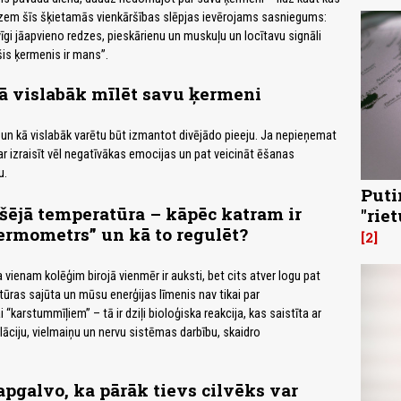
 zem šīs šķietamās vienkāršības slēpjas ievērojams sasniegums:
 jāapvieno redzes, pieskārienu un muskuļu un locītavu signāli
is ķermenis ir mans”.
ā vislabāk mīlēt savu ķermeni
m un kā vislabāk varētu būt izmantot divējādo pieeju. Ja nepieņemat
ar izraisīt vēl negatīvākas emocijas un pat veicināt ēšanas
u.
Puti
šējā temperatūra – kāpēc katram ir
"rie
termometrs” un kā to regulēt?
2
a vienam kolēģim birojā vienmēr ir auksti, bet cits atver logu pat
ras sajūta un mūsu enerģijas līmenis nav tikai par
“karstummīļiem” – tā ir dziļi bioloģiska reakcija, kas saistīta ar
ciju, vielmaiņu un nervu sistēmas darbību, skaidro
apgalvo, ka pārāk tievs cilvēks var