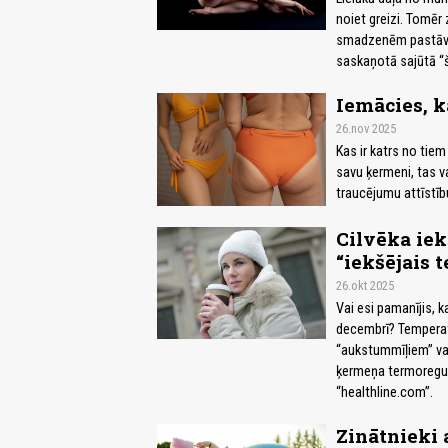
noiet greizi. Tomēr
smadzenēm pastāvīgi
saskaņotā sajūtā “š
Iemācies, k
26.nov 2025
Kas ir katrs no tie
savu ķermeni, tas v
traucējumu attīstīb
Cilvēka iek
“iekšējais 
26.okt 2025
Vai esi pamanījis, k
decembrī? Temperatū
“aukstummīļiem” vai 
ķermeņa termoregulā
“healthline.com”.
Zinātnieki 