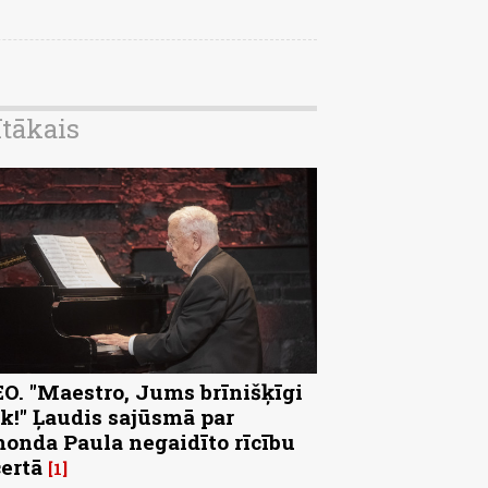
ītākais
O. "Maestro, Jums brīnišķīgi
k!" Ļaudis sajūsmā par
onda Paula negaidīto rīcību
ertā
1