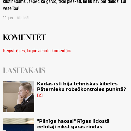
kustinādams , tăpēc ka garšo, tikai pieskati, lai nu nav par daudz. Lai
veselība!
11.jun
Atbildēt
KOMENTĒT
Reģistrējies, lai pievienotu komentāru
LASĪTĀKAIS
Kādas īsti bija tehniskās ķibeles
Pāternieku robežkontroles punktā?
2
"Pilnīgs haoss!" Rīgas lidostā
ceļotāji nīkst garās rindās