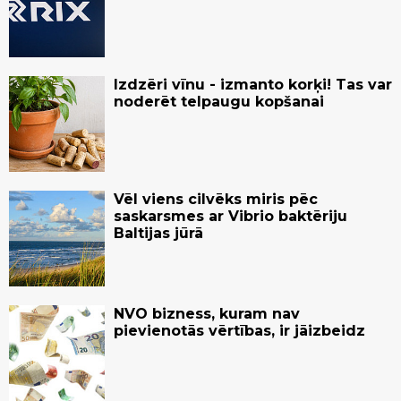
Izdzēri vīnu - izmanto korķi! Tas var
noderēt telpaugu kopšanai
Vēl viens cilvēks miris pēc
saskarsmes ar Vibrio baktēriju
Baltijas jūrā
NVO bizness, kuram nav
pievienotās vērtības, ir jāizbeidz