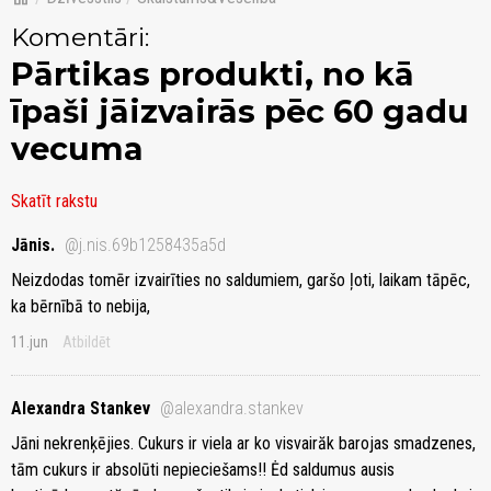
Komentāri:
Pārtikas produkti, no kā
īpaši jāizvairās pēc 60 gadu
vecuma
Skatīt rakstu
Jānis.
@j.nis.69b1258435a5d
Neizdodas tomēr izvairīties no saldumiem, garšo ļoti, laikam tāpēc,
ka bērnībā to nebija,
11.jun
Atbildēt
Alexandra Stankev
@alexandra.stankev
Jāni nekrenķējies. Cukurs ir viela ar ko visvairăk barojas smadzenes,
tām cukurs ir absolūti nepieciešams!! Ėd saldumus ausis