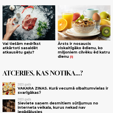
Vai tiešām nedrīkst
Ārsts ir nosaucis
atkārtoti sasaldēt
viskaitīgāko ēdienu, ko
atkausētu gaļu?
miljoniem cilvēku ēd katru
dienu
1
ATCERIES, KAS NOTIKA...?
2023.gads
VAKARA ZIŅAS. Kurā vecumā olbaltumvielas ir
svarīgākas?
2023.gads
Sieviete saņem desmitiem sūtījumus no
interneta veikala, kurus nekad nav
iegādājusies