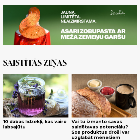
SAISTĪTĀS ZIŅAS
10 dabas līdzekļi, kas vairo
Vai tu izmanto savas
labsajūtu
saldētavas potenciālu?
Šos produktus droši var
uzglabāt mēnešiem