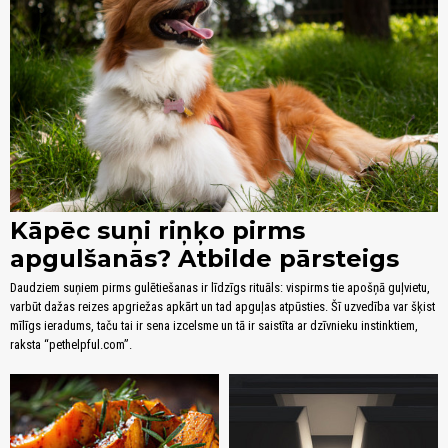
Kāpēc suņi riņķo pirms
apgulšanās? Atbilde pārsteigs
Daudziem suņiem pirms gulētiešanas ir līdzīgs rituāls: vispirms tie apošņā guļvietu,
varbūt dažas reizes apgriežas apkārt un tad apguļas atpūsties. Šī uzvedība var šķist
mīlīgs ieradums, taču tai ir sena izcelsme un tā ir saistīta ar dzīvnieku instinktiem,
raksta “pethelpful.com”.