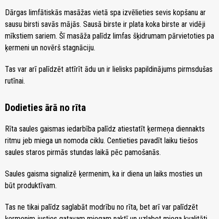
Dārgas limfātiskās masāžas vietā spa izvēlieties sevis kopšanu ar
sausu birsti savās mājās. Sausā birste ir plata koka birste ar vidēji
mīkstiem sariem. Šī masāža palīdz limfas šķidrumam pārvietoties pa
ķermeni un novērš stagnāciju.
Tas var arī palīdzēt attīrīt ādu un ir lielisks papildinājums pirmsdušas
rutīnai.
Dodieties ārā no rīta
Rīta saules gaismas iedarbība palīdz atiestatīt ķermeņa diennakts
ritmu jeb miega un nomoda ciklu. Centieties pavadīt laiku tiešos
saules staros pirmās stundas laikā pēc pamošanās.
Saules gaisma signalizē ķermenim, ka ir diena un laiks mosties un
būt produktīvam.
Tas ne tikai palīdz saglabāt modrību no rīta, bet arī var palīdzēt
ķermenim justies gatavam miegam naktī un uzlabot miega kvalitāti.