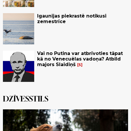
Igaunijas piekrastē notikusi
zemestrīce
Vai no Putina var atbrīvoties tāpat
kā no Venecuēlas vadoņa? Atbild
majors Slaidiņš
5
DZĪVESSTILS