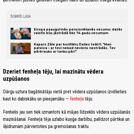
ŠOBRĪD LASA
Eiropa paaugstinās pensionēšanās vecumu: dažās
valstīs būs jāstrādā līdz 74 gadu vecumam
Kapars Zāle par konfliktu Dailes teātrī: "Man
pateica – ar tevi nekad neviens nestrādās. Tev
pārbrauks ar tanku pāri"
Dzeriet fenheļa tēju, lai mazinātu vēdera
uzpūšanos
Dārgu uztura bagātinātāju vietā pret vēdera uzpūšanos izvēlieties
kaut ko dabiskāku un pieejamāku —
fenheļa
tēju.
Fenhelis jau sen tiek izmantots kā mājas līdzeklis vēdera uzpūšanās
mazināšanai. Fenheļa tēja uzlabo kuņģa darbību, palīdzot pārtikai un
šķidrumam pārvietoties pa gremošanas traktu.