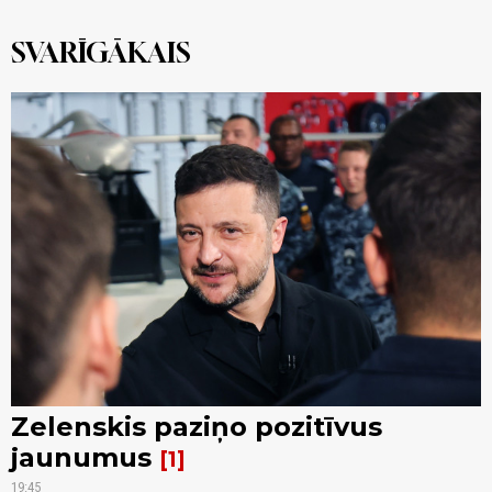
SVARĪGĀKAIS
Zelenskis paziņo pozitīvus
jaunumus
1
19:45