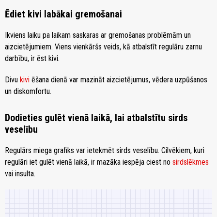
Ēdiet kivi labākai gremošanai
Ikviens laiku pa laikam saskaras ar gremošanas problēmām un
aizcietējumiem. Viens vienkāršs veids, kā atbalstīt regulāru zarnu
darbību, ir ēst kivi.
Divu
kivi
ēšana dienā var mazināt aizcietējumus, vēdera uzpūšanos
un diskomfortu.
Dodieties gulēt vienā laikā, lai atbalstītu sirds
veselību
Regulārs miega grafiks var ietekmēt sirds veselību. Cilvēkiem, kuri
regulāri iet gulēt vienā laikā, ir mazāka iespēja ciest no
sirdslēkmes
vai insulta.