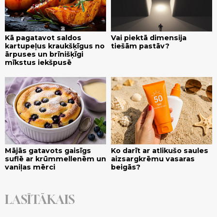
Kā pagatavot saldos
Vai piektā dimensija
kartupeļus kraukšķīgus no
tiešām pastāv?
ārpuses un brīnišķīgi
mīkstus iekšpusē
Mājās gatavots gaisīgs
Ko darīt ar atlikušo saules
suflē ar krūmmellenēm un
aizsargkrēmu vasaras
vaniļas mērci
beigās?
LASĪTĀKAIS