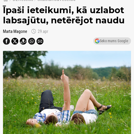
Īpaši ieteikumi, kā uzlabot
labsajūtu, netērējot naudu
schedule
Marta Magone
29.apr
Seko mums Google