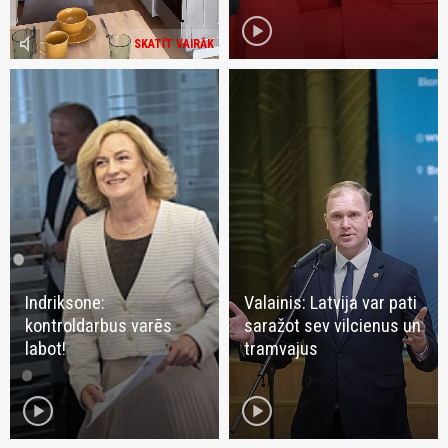
play_circle
volume_mute
SKATĪT VAIRĀK
Indriksone:
Valainis: Latvija var pati
kontroldarbus varēs
saražot sev vilcienus un
labot!
tramvajus
play_circle
play_circle