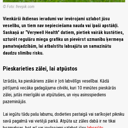
© Foto: freepik.com
Vienkārši ikdienas ieradumi var ievērojami uzlabot jūsu
veselību, un tiem nav nepieciešama nauda vai īpaši apstākļi.
Saskaņā ar “Verywell Health” datiem, pietiek vairāk kustēties,
uzturēt regulāru miega grafiku un pievērst uzmanību ķermeņa
pamatvajadzībām, lai atbalstītu labsajūtu un samazinātu
daudzu slimību risku.
Pieskarieties zālei, lai atpūstos
Izrādās, ka pieskāriens zālei ir ļoti labvēlīgs veselībai. Kādā
pētījumā vecāka gadagājuma cilvēki, kuri 10 minūtes pieskārās
zālei, jutās mierīgāki un atpūtušies, un viņu asinsspiediens
pazeminājās.
Lai iegūtu tādu pašu labumu, dodieties pastaigā vai sarīkojiet pikniku
savā pagalmā vai vietējā parkā. Atpūta uz zāles dabā ir ne tikai
bezmaksas, bet arī var ievērojami uzlabot jūsu
labsajūtu
.