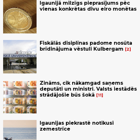
Igaunijā milzīgs pieprasījums pēc
vienas konkrētas divu eiro monētas
Fiskālās disiplīnas padome nosūta
brīdinājuma vēstuli Kulbergam
2
Zināms, cik nākamgad saņems
deputāti un ministri. Valsts iestādēs
strādājošie būs šokā
11
Igaunijas piekrastē notikusi
zemestrīce