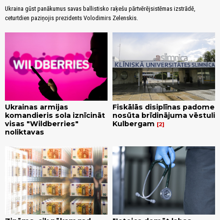
Ukraina gūst panākumus savas ballistisko raķešu pārtvērējsistēmas izstrādē,
ceturtdien paziņojis prezidents Volodimirs Zelenskis.
Ukrainas armijas
Fiskālās disiplīnas padome
komandieris sola iznīcināt
nosūta brīdinājuma vēstuli
visas "Wildberries"
Kulbergam
2
noliktavas