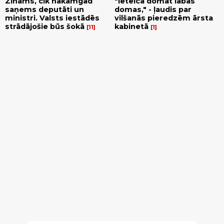
Zināms, cik nākamgad
"Ieteica domāt labas
saņems deputāti un
domas," - ļaudis par
ministri. Valsts iestādēs
vilšanās pieredzēm ārsta
strādājošie būs šokā
kabinetā
11
1