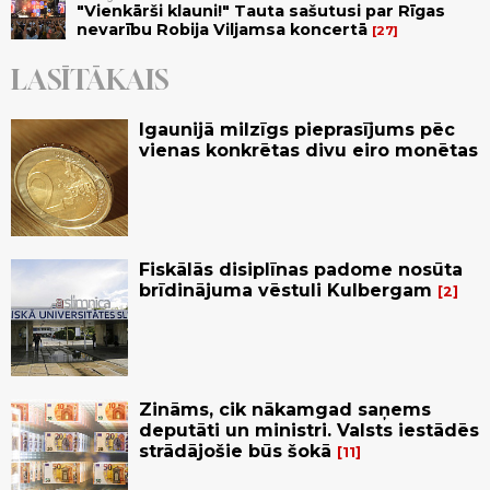
"Vienkārši klauni!" Tauta sašutusi par Rīgas
nevarību Robija Viljamsa koncertā
27
LASĪTĀKAIS
Igaunijā milzīgs pieprasījums pēc
vienas konkrētas divu eiro monētas
Fiskālās disiplīnas padome nosūta
brīdinājuma vēstuli Kulbergam
2
Zināms, cik nākamgad saņems
deputāti un ministri. Valsts iestādēs
strādājošie būs šokā
11