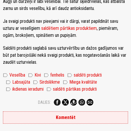
Augļi un dārzeņi ir labi veselībai. Tie satur šķiedrvielas, kas atbalsta
zarnu un sirds veselību, kā arī daudz antioksidantu.
Ja svaigi produkti nav pieejami vai ir dārgi, varat papildināt savu
uzturu ar veselīgiem
saldētiem pārtikas produktiem
, piemēram,
ogām, brokoļiem, spinātiem un pupiņām.
Saldēti produkti saglabā savu uzturvērtību un dažos gadījumos var
būt pat barojošāki nekā svaigi produkti, kas nogatavošanās laikā var
zaudēt uzturvielas.
label
label
label
label
Veselība
Kivi
fenhelis
saldēti produkti
label
label
label
Labsajūta
Sirdslēkme
Miega kvalitāte
label
label
ikdienas ieradumi
saldēti pārtikas produkti
DALIES:
Komentēt