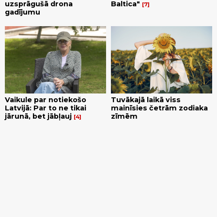
uzsprāgušā drona
Baltica"
7
gadījumu
Vaikule par notiekošo
Tuvākajā laikā viss
Latvijā: Par to ne tikai
mainīsies četrām zodiaka
jārunā, bet jābļauj
zīmēm
4