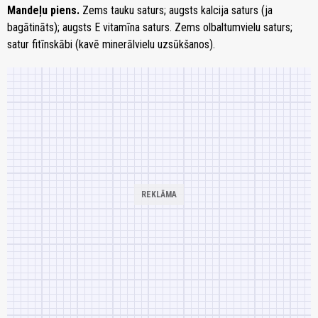
Mandeļu piens.
Zems tauku saturs; augsts kalcija saturs (ja
bagātināts); augsts E vitamīna saturs. Zems olbaltumvielu saturs;
satur fitīnskābi (kavē minerālvielu uzsūkšanos).