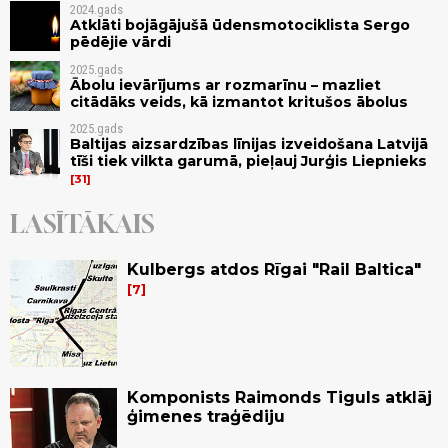
2024.gads
Atklāti bojāgājušā ūdensmotociklista Sergo
pēdējie vārdi
2025.gads
Ābolu ievārījums ar rozmarīnu – mazliet
citādāks veids, kā izmantot kritušos ābolus
2025.gads
Baltijas aizsardzības līnijas izveidošana Latvijā
tīši tiek vilkta garumā, pieļauj Jurģis Liepnieks
31
LASĪTĀKAIS
Kulbergs atdos Rīgai "Rail Baltica"
7
Komponists Raimonds Tiguls atklāj
ģimenes traģēdiju