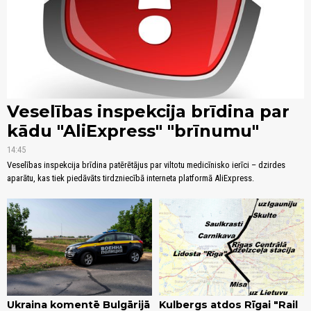
Veselības inspekcija brīdina par
kādu "AliExpress" "brīnumu"
14:45
Veselības inspekcija brīdina patērētājus par viltotu medicīnisko ierīci – dzirdes
aparātu, kas tiek piedāvāts tirdzniecībā interneta platformā AliExpress.
Ukraina komentē Bulgārijā
Kulbergs atdos Rīgai "Rail