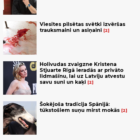
Viesītes pilsētas svētki izvēršas
trauksmaini un asiņaini
2
Holivudas zvaigzne Kristena
Stjuarte Rīgā ieradās ar privāto
lidmašīnu, lai uz Latviju atvestu
savu suni un kaķi
2
Šokējoša tradīcija Spānijā:
tūkstošiem suņu mirst mokās
2