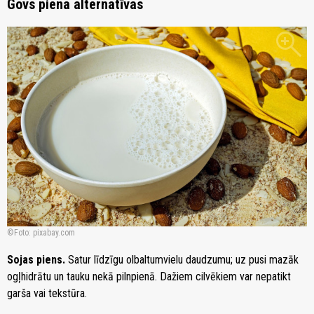
Govs piena alternatīvas
zoom_in
Foto: pixabay.com
Sojas piens.
Satur līdzīgu olbaltumvielu daudzumu; uz pusi mazāk
ogļhidrātu un tauku nekā pilnpienā. Dažiem cilvēkiem var nepatikt
garša vai tekstūra.