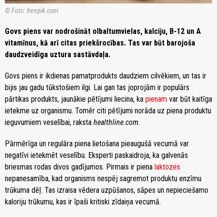
© Foto: freepik.com
Govs piens var nodrošināt olbaltumvielas, kalciju, B-12 un A
vitamīnus, kā arī citas priekšrocības. Tas var būt barojoša
daudzveidīga uztura sastāvdaļa.
Govs piens ir ikdienas pamatprodukts daudziem cilvēkiem, un tas ir
bijis jau gadu tūkstošiem ilgi. Lai gan tas joprojām ir populārs
pārtikas produkts, jaunākie pētījumi liecina, ka
pienam
var būt kaitīga
ietekme uz organismu. Tomēr citi pētījumi norāda uz piena produktu
ieguvumiem veselībai, raksta
healthline.com.
Pārmērīga un regulāra piena lietošana pieaugušā vecumā var
negatīvi ietekmēt veselību. Eksperti paskaidroja, ka galvenās
briesmas rodas divos gadījumos. Pirmais ir piena
laktozes
nepanesamība, kad organisms nespēj sagremot produktu enzīmu
trūkuma dēļ. Tas izraisa vēdera uzpūšanos, sāpes un nepieciešamo
kaloriju trūkumu, kas ir īpaši kritiski zīdaiņa vecumā.