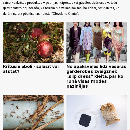
vaino konkrētus produktus – pupiņas, kāpostus vai gāzētos dzērienus –, taču
gastroenterologi norāda, ka reizēm pie vainas nav tas, ko ēdam, bet gan tas, ko
darām uzreiz pēc ēšanas, raksta “Cleveland Clinic”.
Kritušie āboli - salasīt vai
No apakšveļas līdz vasaras
atstāt?
garderobes zvaigznei:
„slip dress” kleita, par ko
runā visas modes
pazinējas