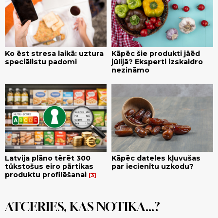
Ko ēst stresa laikā: uztura
Kāpēc šie produkti jāēd
speciālistu padomi
jūlijā? Eksperti izskaidro
nezināmo
Latvija plāno tērēt 300
Kāpēc dateles kļuvušas
tūkstošus eiro pārtikas
par iecienītu uzkodu?
produktu profilēšanai
3
ATCERIES, KAS NOTIKA...?