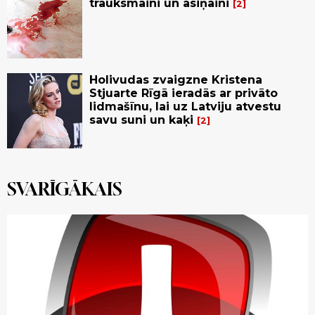
trauksmaini un asiņaini
2
Holivudas zvaigzne Kristena
Stjuarte Rīgā ieradās ar privāto
lidmašīnu, lai uz Latviju atvestu
savu suni un kaķi
2
SVARĪGĀKAIS