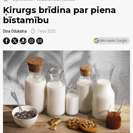
Ķirurgs brīdina par piena
bīstamību
schedule
Dina Odukalna
7.nov 2025
Seko mums Google