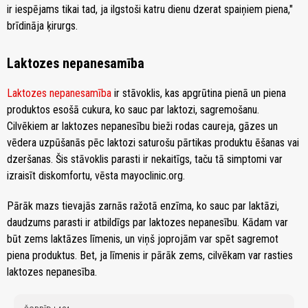
ir iespējams tikai tad, ja ilgstoši katru dienu dzerat spaiņiem piena,"
brīdināja ķirurgs.
Laktozes nepanesamība
Laktozes nepanesamība
ir stāvoklis, kas apgrūtina pienā un piena
produktos esošā cukura, ko sauc par laktozi, sagremošanu.
Cilvēkiem ar laktozes nepanesību bieži rodas caureja, gāzes un
vēdera uzpūšanās pēc laktozi saturošu pārtikas produktu ēšanas vai
dzeršanas. Šis stāvoklis parasti ir nekaitīgs, taču tā simptomi var
izraisīt diskomfortu, vēsta mayoclinic.org.
Pārāk mazs tievajās zarnās ražotā enzīma, ko sauc par laktāzi,
daudzums parasti ir atbildīgs par laktozes nepanesību. Kādam var
būt zems laktāzes līmenis, un viņš joprojām var spēt sagremot
piena produktus. Bet, ja līmenis ir pārāk zems, cilvēkam var rasties
laktozes nepanesība.