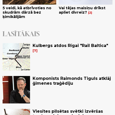
5 veidi, kā atbrīvoties no
Vai tējas maisiņu drīkst
skudrām dārzā bez
apliet divreiz?
2
ķimikālijām
LASĪTĀKAIS
Kulbergs atdos Rīgai "Rail Baltica"
7
Komponists Raimonds Tiguls atklāj
ģimenes traģēdiju
Viesītes pilsētas svētki izvēršas