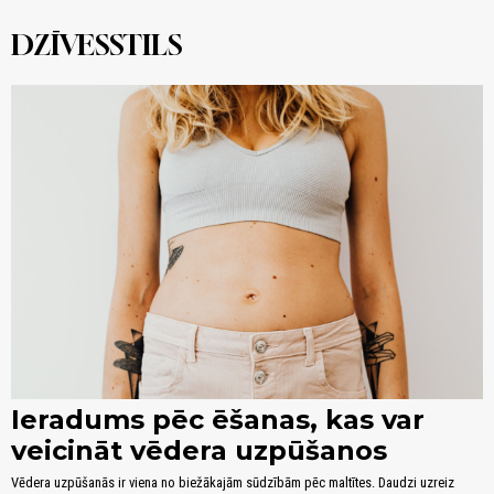
DZĪVESSTILS
Ieradums pēc ēšanas, kas var
veicināt vēdera uzpūšanos
Vēdera uzpūšanās ir viena no biežākajām sūdzībām pēc maltītes. Daudzi uzreiz