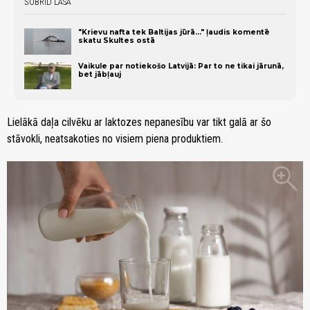
ŠOBRĪD LASA
"Krievu nafta tek Baltijas jūrā..." ļaudis komentē
skatu Skultes ostā
Vaikule par notiekošo Latvijā: Par to ne tikai jārunā,
bet jābļauj
Lielākā daļa cilvēku ar laktozes nepanesību var tikt galā ar šo
stāvokli, neatsakoties no visiem piena produktiem.
zoom_in