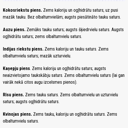
Kokosriekstu piens.
Zems kaloriju un ogļhidrātu saturs; uz pusi
mazāk tauku. Bez olbaltumvielām; augsts piesātināto tauku saturs.
Auzu piens.
Zemāks tauku saturs; augsts šķiedrvielu saturs. Augsts
ogļhidrātu saturs; zems olbaltumvielu saturs.
Indijas riekstu piens.
Zems kaloriju un tauku saturs. Zems
olbaltumvielu saturs; mazāk uzturvielu.
Kaņepju piens
. Zems kaloriju un ogļhidrātu saturs; augsts
neaizvietojamo taukskābju saturs. Zems olbaltumvielu saturs (lai gan
vairāk nekā citos augu izcelsmes pienos).
Rīsu piens.
Zems tauku saturs. Zems olbaltumvielu un uzturvielu
saturs; augsts ogļhidrātu saturs.
Kvinojas piens.
Zems tauku, kaloriju un ogļhidrātu saturs. Zems
olbaltumvielu saturs.