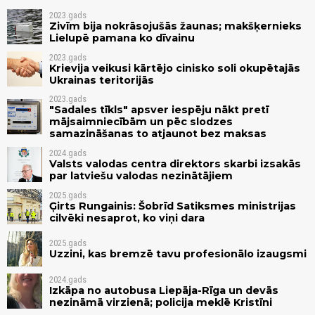
2023.gads
Zivīm bija nokrāsojušās žaunas; makšķernieks
Lielupē pamana ko dīvainu
2023.gads
Krievija veikusi kārtējo cinisko soli okupētajās
Ukrainas teritorijās
2023.gads
"Sadales tīkls" apsver iespēju nākt pretī
mājsaimniecībām un pēc slodzes
samazināšanas to atjaunot bez maksas
2024.gads
Valsts valodas centra direktors skarbi izsakās
par latviešu valodas nezinātājiem
2025.gads
Ģirts Rungainis: Šobrīd Satiksmes ministrijas
cilvēki nesaprot, ko viņi dara
2025.gads
Uzzini, kas bremzē tavu profesionālo izaugsmi
2024.gads
Izkāpa no autobusa Liepāja-Rīga un devās
nezināmā virzienā; policija meklē Kristīni