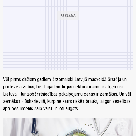
Vēl pirms dažiem gadiem ārzemnieki Latvijā masveidā ārstēja un
protezēja zobus, bet tagad šo tirgus sektoru mums ir atņēmusi
Lietuva - tur zobārstniecības pakalpojumu cenas ir zemākas. Un vēl
zemākas - Baltkrievijā, kurp ne katrs riskēs braukt, lai gan veselības
aprūpes līmenis šajā valstī ir ļoti augsts.
zoom_in