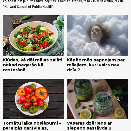
ko apēst, pat ja pirms brīža nejuties izsalcis? Izrādās, tā nav tikai sakritība, raksta
“Harvard School of Public Health”.
Kļūdas, kā dēļ mājas salāti
Kāpēc mēs sapņojam par
nekad negaršo kā
mīļajiem, kuri vairs nav
restorānā
dzīvi?
Tomātu laika noslēpumi –
Vasaras dzēriens ar
pareizās garšvielas,
slepeno sastāvdaļu