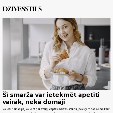
DZĪVESSTILS
Šī smarža var ietekmēt apetīti
vairāk, nekā domāji
Vai esi pamanījis, ka, ejot gar svaigi ceptas maizes stendu, pēkšņi rodas vēlme kaut