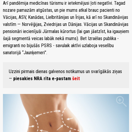
Arī pandēmija medicīnas tūrismu ir ietekmējusi ļoti negatīvi. Tagad
nozare pamazām atgūstas, un pie mums atkal brauc pacienti no
Vācijas, ASV, Kanādas, Lielbritānijas un Īrijas, kā arī no Skandināvijas
valstīm — Norvēģijas, Zviedrijas un Dānijas. Vācijas un Skandināvijas
pensionāri iecienījuši Jūrmalas kūrortus (lai gan jāatzīst, ka igauņiem
šajā segmentā veicas labāk nekā mums). Bet Izraēlas publika -
emigranti no bijušās PSRS - savulaik aktīvi uzlaboja veselību
sanatorijā “Jaunķemeri”.
Uzzini pirmais dienas galvenos notikumus un svarīgākās ziņas
—
piesakies NRA rīta e-pastam
šeit
zoom_in