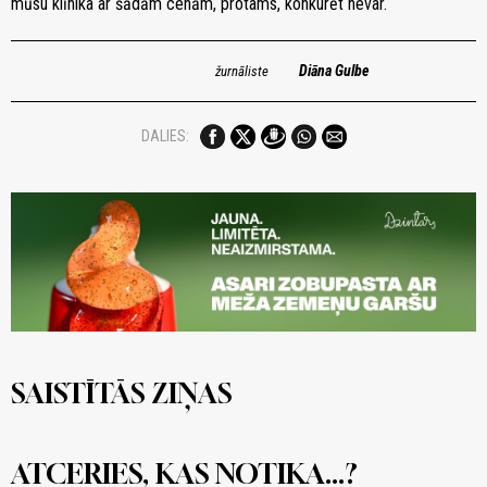
mūsu klīnika ar šādām cenām, protams, konkurēt nevar.
Diāna Gulbe
žurnāliste
DALIES:
SAISTĪTĀS ZIŅAS
ATCERIES, KAS NOTIKA...?