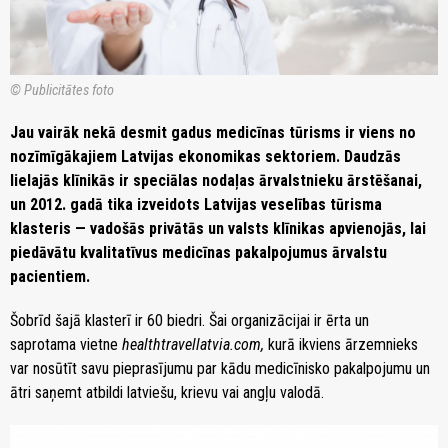
© Publicitātes foto
Jau vairāk nekā desmit gadus medicīnas tūrisms ir viens no
nozīmīgākajiem Latvijas ekonomikas sektoriem. Daudzās
lielajās klīnikās ir speciālas nodaļas ārvalstnieku ārstēšanai,
un 2012. gadā tika izveidots Latvijas veselības tūrisma
klasteris — vadošās privātās un valsts klīnikas apvienojās, lai
piedāvātu kvalitatīvus medicīnas pakalpojumus ārvalstu
pacientiem.
Šobrīd šajā klasterī ir 60 biedri. Šai organizācijai ir ērta un
saprotama vietne
healthtravellatvia.com,
kurā ikviens ārzemnieks
var nosūtīt savu pieprasījumu par kādu medicīnisko pakalpojumu un
ātri saņemt atbildi latviešu, krievu vai angļu valodā.