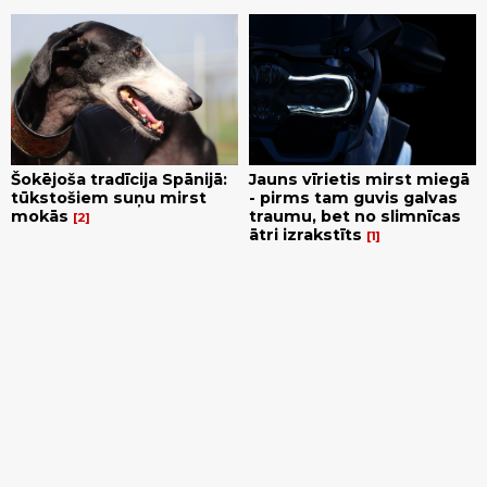
Šokējoša tradīcija Spānijā:
Jauns vīrietis mirst miegā
tūkstošiem suņu mirst
- pirms tam guvis galvas
mokās
traumu, bet no slimnīcas
2
ātri izrakstīts
1