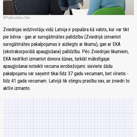
Publicitātes foto
Zviedrijas iedzīvotāju vidū Latvija ir populāra kā valsts, kur var tikt
pie bērna - gan ar surogātmātes palīdzību (Zviedrijā izmantot
surogātmātes pakalpojumus ir aizliegts ar likumu), gan ar EKA
(ekstrakorporālā apaugļošana) palīdzību. Pēc Zviedrijas likumiem,
EKA nedrīkst izmantot donora šūnas, turklāt mākslīgajai
apaugļošanai noteikti vecuma ierobežojumi: sieviete šādu
pakalpojumu var saņemt tikai līdz 37 gadu vecumam, bet vīrietis -
līdz 41 gada vecumam. Latvijā tik stingru prasību nav, un zviedri to
aktīvi izmanto.