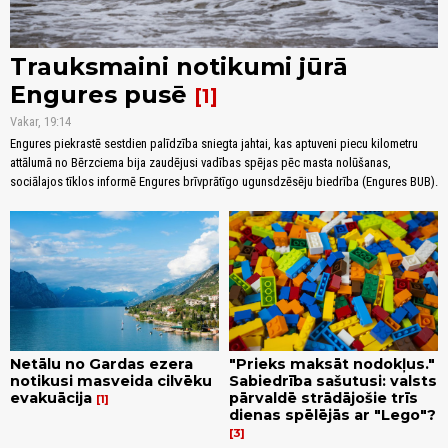
Trauksmaini notikumi jūrā
Engures pusē
1
Vakar, 19:14
Engures piekrastē sestdien palīdzība sniegta jahtai, kas aptuveni piecu kilometru
attālumā no Bērzciema bija zaudējusi vadības spējas pēc masta nolūšanas,
sociālajos tīklos informē Engures brīvprātīgo ugunsdzēsēju biedrība (Engures BUB).
Netālu no Gardas ezera
"Prieks maksāt nodokļus."
notikusi masveida cilvēku
Sabiedrība sašutusi: valsts
evakuācija
pārvaldē strādājošie trīs
1
dienas spēlējās ar "Lego"?
3