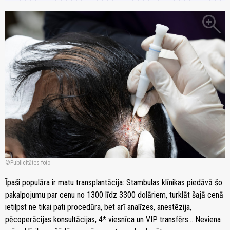
zoom_in
Publicitātes foto
Īpaši populāra ir matu transplantācija: Stambulas klīnikas piedāvā šo
pakalpojumu par cenu no 1300 līdz 3300 dolāriem, turklāt šajā cenā
ietilpst ne tikai pati procedūra, bet arī analīzes, anestēzija,
pēcoperācijas konsultācijas, 4* viesnīca un VIP transfērs... Neviena