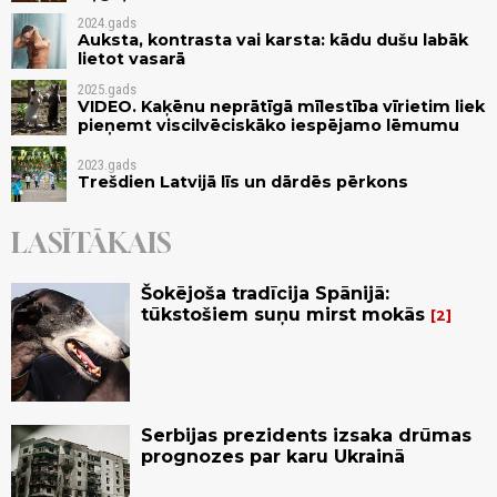
2024.gads
Auksta, kontrasta vai karsta: kādu dušu labāk
lietot vasarā
2025.gads
VIDEO. Kaķēnu neprātīgā mīlestība vīrietim liek
pieņemt viscilvēciskāko iespējamo lēmumu
2023.gads
Trešdien Latvijā līs un dārdēs pērkons
LASĪTĀKAIS
Šokējoša tradīcija Spānijā:
tūkstošiem suņu mirst mokās
2
Serbijas prezidents izsaka drūmas
prognozes par karu Ukrainā