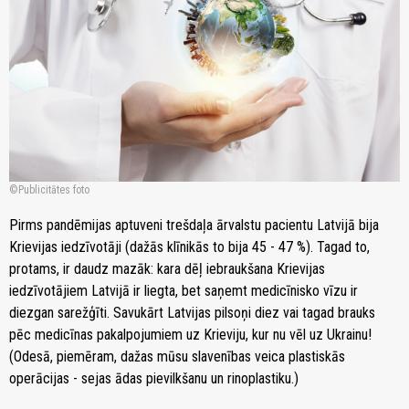
Publicitātes foto
Pirms pandēmijas aptuveni trešdaļa ārvalstu pacientu Latvijā bija
Krievijas iedzīvotāji (dažās klīnikās to bija 45 - 47 %). Tagad to,
protams, ir daudz mazāk: kara dēļ iebraukšana Krievijas
iedzīvotājiem Latvijā ir liegta, bet saņemt medicīnisko vīzu ir
diezgan sarežģīti. Savukārt Latvijas pilsoņi diez vai tagad brauks
pēc medicīnas pakalpojumiem uz Krieviju, kur nu vēl uz Ukrainu!
(Odesā, piemēram, dažas mūsu slavenības veica plastiskās
operācijas - sejas ādas pievilkšanu un rinoplastiku.)