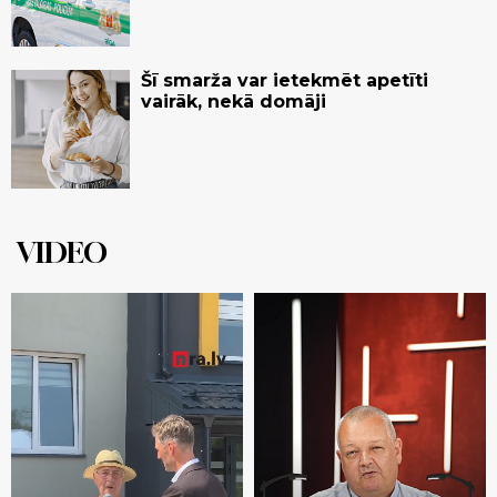
Šī smarža var ietekmēt apetīti
vairāk, nekā domāji
VIDEO