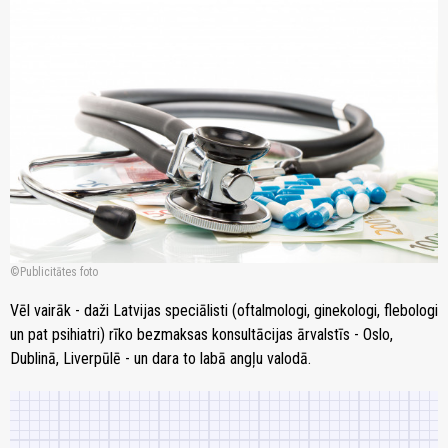
zoom_in
Publicitātes foto
Vēl vairāk - daži Latvijas speciālisti (oftalmologi, ginekologi, flebologi
un pat psihiatri) rīko bezmaksas konsultācijas ārvalstīs - Oslo,
Dublinā, Liverpūlē - un dara to labā angļu valodā.