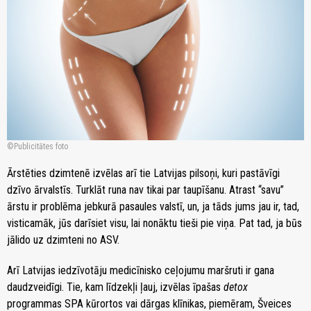
Publicitātes foto
Ārstēties dzimtenē izvēlas arī tie Latvijas pilsoņi, kuri pastāvīgi
dzīvo ārvalstīs. Turklāt runa nav tikai par taupīšanu. Atrast “savu”
ārstu ir problēma jebkurā pasaules valstī, un, ja tāds jums jau ir, tad,
visticamāk, jūs darīsiet visu, lai nonāktu tieši pie viņa. Pat tad, ja būs
jālido uz dzimteni no ASV.
Arī Latvijas iedzīvotāju medicīnisko ceļojumu maršruti ir gana
daudzveidīgi. Tie, kam līdzekļi ļauj, izvēlas īpašas
detox
programmas SPA kūrortos vai dārgas klīnikas, piemēram, Šveices