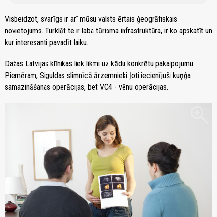
Visbeidzot, svarīgs ir arī mūsu valsts ērtais ģeogrāfiskais
novietojums. Turklāt te ir laba tūrisma infrastruktūra, ir ko apskatīt un
kur interesanti pavadīt laiku.
Dažas Latvijas klīnikas liek likmi uz kādu konkrētu pakalpojumu.
Piemēram, Siguldas slimnīcā ārzemnieki ļoti iecienījuši kuņģa
samazināšanas operācijas, bet VC4 - vēnu operācijas.
zoom_in