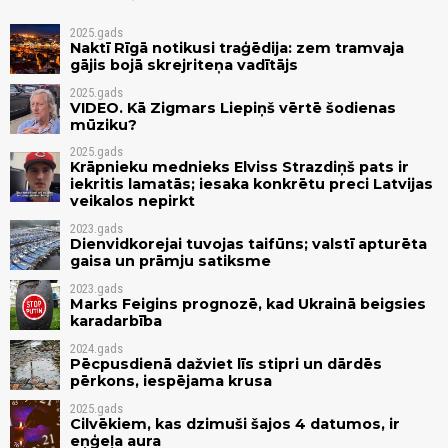
2025.gads
Naktī Rīgā notikusi traģēdija: zem tramvaja
gājis bojā skrejriteņa vadītājs
2025.gads
VIDEO. Kā Zigmars Liepiņš vērtē šodienas
mūziku?
2025.gads
Krāpnieku mednieks Elviss Strazdiņš pats ir
iekritis lamatās; iesaka konkrētu preci Latvijas
veikalos nepirkt
2023.gads
Dienvidkorejai tuvojas taifūns; valstī apturēta
gaisa un prāmju satiksme
2023.gads
Marks Feigins prognozē, kad Ukrainā beigsies
karadarbība
2024.gads
Pēcpusdienā dažviet līs stipri un dārdēs
pērkons, iespējama krusa
2025.gads
Cilvēkiem, kas dzimuši šajos 4 datumos, ir
eņģeļa aura