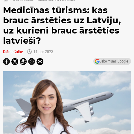
Medicīnas tūrisms: kas
brauc ārstēties uz Latviju,
uz kurieni brauc ārstēties
latvieši?
schedule
Diāna Gulbe
11.apr 2023
Seko mums Google