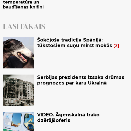
temperatūra un
baudīšanas knifiņi
LASĪTĀKAIS
Šokējoša tradīcija Spānijā:
tūkstošiem suņu mirst mokās
2
Serbijas prezidents izsaka drūmas
prognozes par karu Ukrainā
VIDEO. Āgenskalnā trako
dzērājšoferis