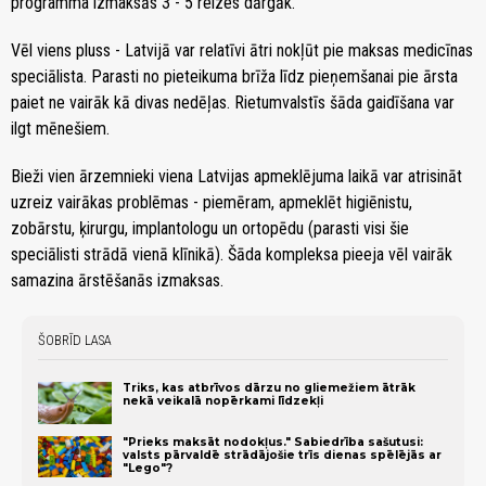
programma izmaksās 3 - 5 reizes dārgāk.
Vēl viens pluss - Latvijā var relatīvi ātri nokļūt pie maksas medicīnas
speciālista. Parasti no pieteikuma brīža līdz pieņemšanai pie ārsta
paiet ne vairāk kā divas nedēļas. Rietumvalstīs šāda gaidīšana var
ilgt mēnešiem.
Bieži vien ārzemnieki viena Latvijas apmeklējuma laikā var atrisināt
uzreiz vairākas problēmas - piemēram, apmeklēt higiēnistu,
zobārstu, ķirurgu, implantologu un ortopēdu (parasti visi šie
speciālisti strādā vienā klīnikā). Šāda kompleksa pieeja vēl vairāk
samazina ārstēšanās izmaksas.
ŠOBRĪD LASA
Triks, kas atbrīvos dārzu no gliemežiem ātrāk
nekā veikalā nopērkami līdzekļi
"Prieks maksāt nodokļus." Sabiedrība sašutusi:
valsts pārvaldē strādājošie trīs dienas spēlējās ar
"Lego"?