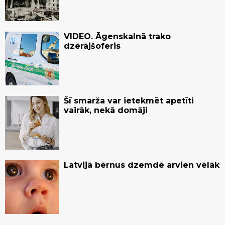
VIDEO. Āgenskalnā trako
dzērājšoferis
Šī smarža var ietekmēt apetīti
vairāk, nekā domāji
Latvijā bērnus dzemdē arvien vēlāk