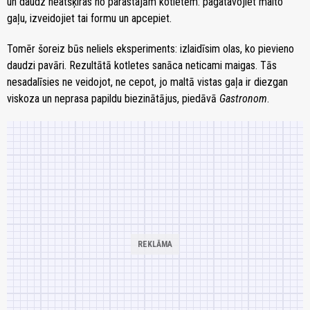
un daudz neatšķiras no parastajām kotletēm: pagatavojiet malto
gaļu, izveidojiet tai formu un apcepiet.
Tomēr šoreiz būs neliels eksperiments: izlaidīsim olas, ko pievieno
daudzi pavāri. Rezultātā kotletes sanāca neticami maigas. Tās
nesadalīsies ne veidojot, ne cepot, jo maltā vistas gaļa ir diezgan
viskoza un neprasa papildu biezinātājus, piedāvā
Gastronom
.