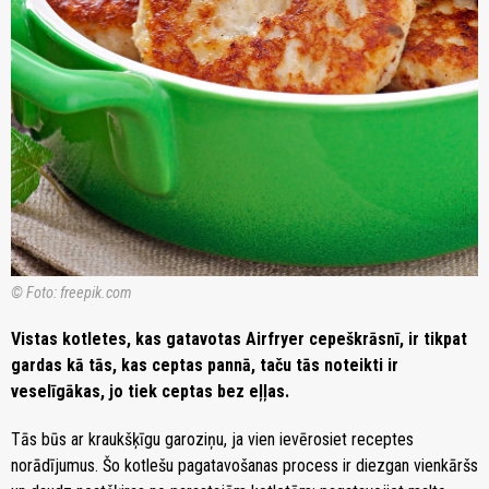
© Foto: freepik.com
Vistas kotletes, kas gatavotas Airfryer cepeškrāsnī, ir tikpat
gardas kā tās, kas ceptas pannā, taču tās noteikti ir
veselīgākas, jo tiek ceptas bez eļļas.
Tās būs ar kraukšķīgu garoziņu, ja vien ievērosiet receptes
norādījumus. Šo kotlešu pagatavošanas process ir diezgan vienkāršs