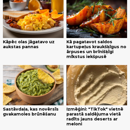
Kāpēc olas jāgatavo uz
Kā pagatavot saldos
aukstas pannas
kartupeļus kraukšķīgus no
ārpuses un brīnišķīgi
mīkstus iekšpusē
Sastāvdaļa, kas novērsīs
Izmēģini: "TikTok" vietnē
gvakamoles brūnēšanu
parastā saldējuma vietā
radīts jauns deserts ar
meloni