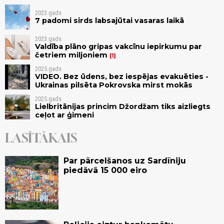
2023.gads
7 padomi sirds labsajūtai vasaras laikā
2023.gads
Valdība plāno gripas vakcīnu iepirkumu par
četriem miljoniem
1
2025.gads
VIDEO. Bez ūdens, bez iespējas evakuēties -
Ukrainas pilsēta Pokrovska mirst mokās
2025.gads
Lielbritānijas princim Džordžam tiks aizliegts
ceļot ar ģimeni
LASĪTĀKAIS
Par pārcelšanos uz Sardīniju
piedāvā 15 000 eiro