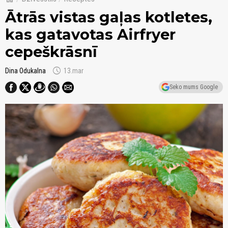
Ātrās vistas gaļas kotletes,
kas gatavotas Airfryer
cepeškrāsnī
schedule
Dina Odukalna
13.mar
Seko mums Google