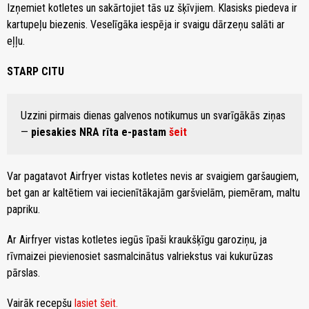
Izņemiet kotletes un sakārtojiet tās uz šķīvjiem. Klasisks piedeva ir
kartupeļu biezenis. Veselīgāka iespēja ir svaigu dārzeņu salāti ar
eļļu.
STARP CITU
Uzzini pirmais dienas galvenos notikumus un svarīgākās ziņas
—
piesakies NRA rīta e-pastam
šeit
Var pagatavot Airfryer vistas kotletes nevis ar svaigiem garšaugiem,
bet gan ar kaltētiem vai iecienītākajām garšvielām, piemēram, maltu
papriku.
Ar Airfryer vistas kotletes iegūs īpaši kraukšķīgu garoziņu, ja
rīvmaizei pievienosiet sasmalcinātus valriekstus vai kukurūzas
pārslas.
Vairāk recepšu
lasiet šeit.