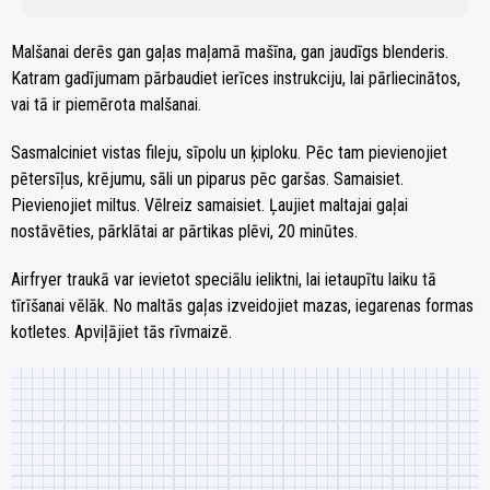
Malšanai derēs gan gaļas maļamā mašīna, gan jaudīgs blenderis.
Katram gadījumam pārbaudiet ierīces instrukciju, lai pārliecinātos,
vai tā ir piemērota malšanai.
Sasmalciniet vistas fileju, sīpolu un ķiploku. Pēc tam pievienojiet
pētersīļus, krējumu, sāli un piparus pēc garšas. Samaisiet.
Pievienojiet miltus. Vēlreiz samaisiet. Ļaujiet maltajai gaļai
nostāvēties, pārklātai ar pārtikas plēvi, 20 minūtes.
Airfryer traukā var ievietot speciālu ieliktni, lai ietaupītu laiku tā
tīrīšanai vēlāk. No maltās gaļas izveidojiet mazas, iegarenas formas
kotletes. Apviļājiet tās rīvmaizē.