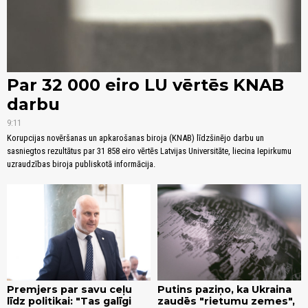
Par 32 000 eiro LU vērtēs KNAB
darbu
9:11
Korupcijas novēršanas un apkarošanas biroja (KNAB) līdzšinējo darbu un
sasniegtos rezultātus par 31 858 eiro vērtēs Latvijas Universitāte, liecina Iepirkumu
uzraudzības biroja publiskotā informācija.
Premjers par savu ceļu
Putins paziņo, ka Ukraina
līdz politikai: "Tas galīgi
zaudēs "rietumu zemes",