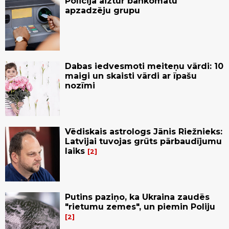
Policija aiztur bankomātu
apzadzēju grupu
Dabas iedvesmoti meiteņu vārdi: 10
maigi un skaisti vārdi ar īpašu
nozīmi
Vēdiskais astrologs Jānis Riežnieks:
Latvijai tuvojas grūts pārbaudījumu
laiks
2
Putins paziņo, ka Ukraina zaudēs
"rietumu zemes", un piemin Poliju
2