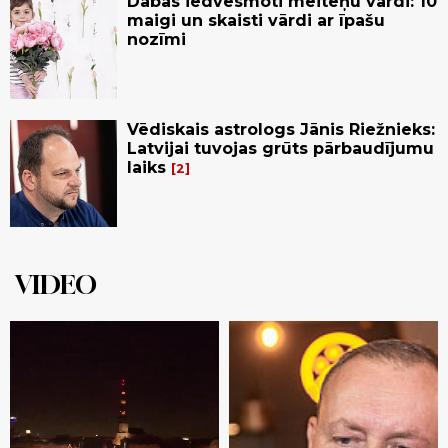
Dabas iedvesmoti meiteņu vārdi: 10
maigi un skaisti vārdi ar īpašu
nozīmi
Vēdiskais astrologs Jānis Riežnieks:
Latvijai tuvojas grūts pārbaudījumu
laiks
2
VIDEO