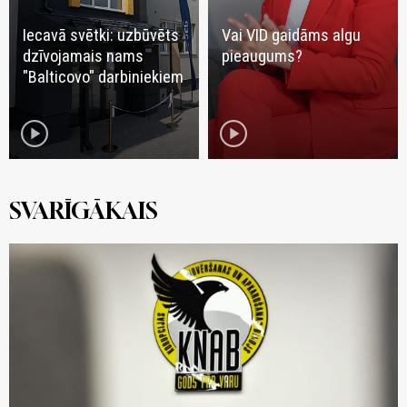
Iecavā svētki: uzbūvēts
Vai VID gaidāms algu
dzīvojamais nams
pieaugums?
"Balticovo" darbiniekiem
play_circle
play_circle
SVARĪGĀKAIS