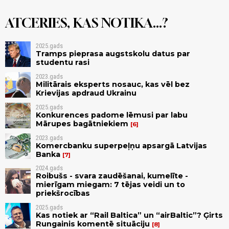
ATCERIES, KAS NOTIKA...?
2025.gads
Tramps pieprasa augstskolu datus par
studentu rasi
2023.gads
Militārais eksperts nosauc, kas vēl bez
Krievijas apdraud Ukrainu
2025.gads
Konkurences padome lēmusi par labu
Mārupes bagātniekiem
6
2023.gads
Komercbanku superpeļņu apsargā Latvijas
Banka
7
2024.gads
Roibušs - svara zaudēšanai, kumelīte -
mierīgam miegam: 7 tējas veidi un to
priekšrocības
2025.gads
Kas notiek ar “Rail Baltica” un “airBaltic”? Ģirts
Rungainis komentē situāciju
8