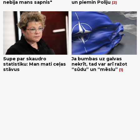
nebija mans sapnis"
un piemin Poliju
2
Supe par skaudro
Ja bumbas uz galvas
statistiku: Man mati ceļas
nekrīt, tad var arī ražot
stāvus
“sūdu” un “mēslu”
1