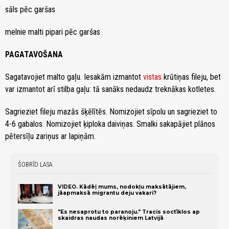
sāls pēc garšas
melnie malti pipari pēc garšas
PAGATAVOŠANA
Sagatavojiet malto gaļu. Iesakām izmantot
vistas
krūtiņas fileju, bet
var izmantot arī stilba gaļu: tā sanāks nedaudz treknākas kotletes.
Sagrieziet fileju mazās šķēlītēs. Nomizojiet sīpolu un sagrieziet to
4-6 gabalos. Nomizojiet ķiploka daiviņas. Smalki sakapājiet plānos
pētersīļu zariņus ar lapiņām.
ŠOBRĪD LASA
VIDEO. Kādēļ mums, nodokļu maksātājiem,
jāapmaksā migrantu deju vakari?
"Es nesaprotu to paranoju." Tracis soctīklos ap
skaidras naudas norēķiniem Latvijā