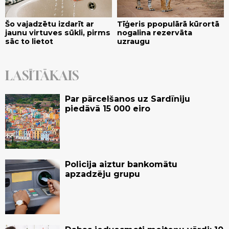
Šo vajadzētu izdarīt ar
Tīģeris ppopulārā kūrortā
jaunu virtuves sūkli, pirms
nogalina rezervāta
sāc to lietot
uzraugu
LASĪTĀKAIS
Par pārcelšanos uz Sardīniju
piedāvā 15 000 eiro
Policija aiztur bankomātu
apzadzēju grupu