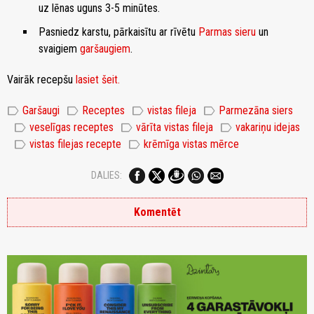
uz lēnas uguns 3-5 minūtes.
Pasniedz karstu, pārkaisītu ar rīvētu
Parmas sieru
un
svaigiem
garšaugiem
.
Vairāk recepšu
lasiet šeit.
label
label
label
label
Garšaugi
Receptes
vistas fileja
Parmezāna siers
label
label
label
veselīgas receptes
vārīta vistas fileja
vakariņu idejas
label
label
vistas filejas recepte
krēmīga vistas mērce
DALIES:
Komentēt