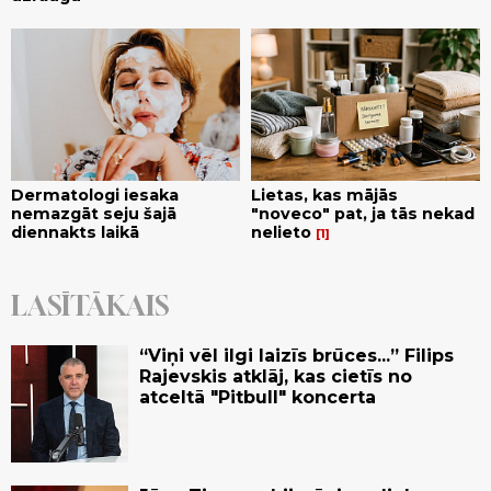
Dermatologi iesaka
Lietas, kas mājās
nemazgāt seju šajā
"noveco" pat, ja tās nekad
diennakts laikā
nelieto
1
LASĪTĀKAIS
“Viņi vēl ilgi laizīs brūces...” Filips
Rajevskis atklāj, kas cietīs no
atceltā "Pitbull" koncerta