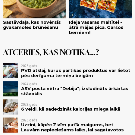
Sastāvdaļa, kas novērsīs
Ideja vasaras maltītei -
gvakamoles brūnēšanu
ātrā mājas pica. Garšos
bērniem!
ATCERIES, KAS NOTIKA...?
2025.gads
PVD atklāj, kurus pārtikas produktus var lietot
pēc derīguma termiņa beigām
2024.gads
ASV posta vētra "Debija"; izsludināts ārkārtas
stāvoklis
2023.gads
6 veidi, kā sadedzināt kalorijas miega laikā
2025.gads
Uzzini, kāpēc Zivīm patīk maigums, bet
Lauvām nepieciešams laiks, lai sagatavotos