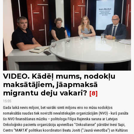
VIDEO. Kādēļ mums, nodokļu
maksātājiem, jāapmaksā
migrantu deju vakari?
8
15:05
Gada laikā nevis miljoni, bet vairāki simti miljonu eiro no mūsu nodokļos
nomaksātās naudas tiek novirzīti nevalstiskajām organizācijām (NVO) - kurš pasūta
šo NVO finansēšanas mūziku – politologa Filipa Rajevska saruna ar Latvijas
Onkoloģisko pacientu organizāciju apvienības “Onkoalianse” pārstāvi Inesi Supi,
Centrs “MARTA” politikas koordinatori Beatu Joniti ("Jaunā vienotība") un Kultūras