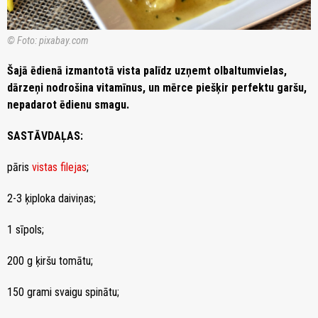
© Foto: pixabay.com
Šajā ēdienā izmantotā vista palīdz uzņemt olbaltumvielas,
dārzeņi nodrošina vitamīnus, un mērce piešķir perfektu garšu,
nepadarot ēdienu smagu.
SASTĀVDAĻAS:
pāris
vistas filejas
;
2-3 ķiploka daiviņas;
1 sīpols;
200 g ķiršu tomātu;
150 grami svaigu spinātu;