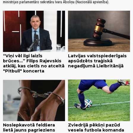
ministrijas parlamentāro sekretāru Ivaru Āboliņu (Nacionālā apvienība).
“Viņi vēl ilgi laizīs
Latvijas valstspiederīgais
brūces...” Filips Rajevskis
apsūdzēts traģiskā
atklāj, kas cietīs no atceltā
negadījumā Lielbritānijā
"Pitbull" koncerta
Noslepkavotā feldšera
Zviedrijā pēkšņi pazūd
lietā jauns pagrieziens
vesela futbola komanda