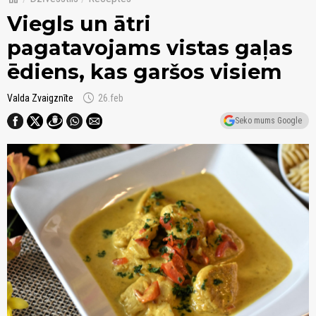
Viegls un ātri
pagatavojams vistas gaļas
ēdiens, kas garšos visiem
schedule
Valda Zvaigznīte
26.feb
Seko mums Google