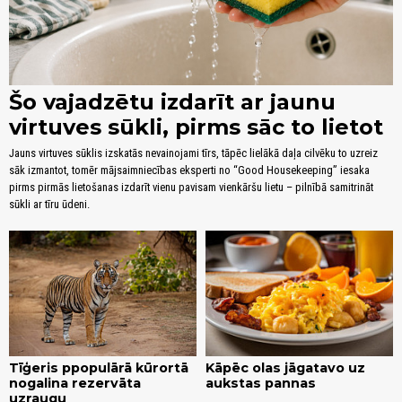
Šo vajadzētu izdarīt ar jaunu
virtuves sūkli, pirms sāc to lietot
Jauns virtuves sūklis izskatās nevainojami tīrs, tāpēc lielākā daļa cilvēku to uzreiz
sāk izmantot, tomēr mājsaimniecības eksperti no “Good Housekeeping” iesaka
pirms pirmās lietošanas izdarīt vienu pavisam vienkāršu lietu – pilnībā samitrināt
sūkli ar tīru ūdeni.
Tīģeris ppopulārā kūrortā
Kāpēc olas jāgatavo uz
nogalina rezervāta
aukstas pannas
uzraugu