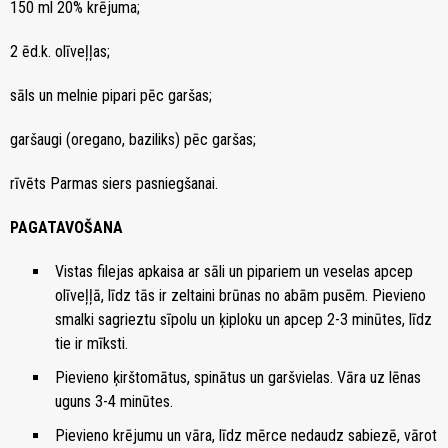
150 ml 20% krējuma;
2 ēd.k. olīveļļas;
sāls un melnie pipari pēc garšas;
garšaugi (oregano, baziliks) pēc garšas;
rīvēts Parmas siers pasniegšanai.
PAGATAVOŠANA
Vistas filejas apkaisa ar sāli un pipariem un veselas apcep
olīveļļā, līdz tās ir zeltaini brūnas no abām pusēm. Pievieno
smalki sagrieztu sīpolu un ķiploku un apcep 2-3 minūtes, līdz
tie ir mīksti.
Pievieno ķirštomātus, spinātus un garšvielas. Vāra uz lēnas
uguns 3-4 minūtes.
Pievieno krējumu un vāra, līdz mērce nedaudz sabiezē, vārot