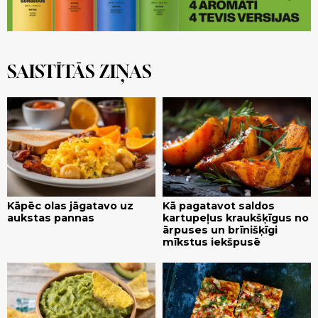
SAISTĪTĀS ZIŅAS
Kāpēc olas jāgatavo uz
Kā pagatavot saldos
aukstas pannas
kartupeļus kraukšķīgus no
ārpuses un brīnišķīgi
mīkstus iekšpusē