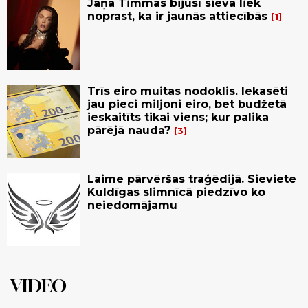
Jāņa Timmas bijusī sieva liek
noprast, ka ir jaunās attiecībās
1
Trīs eiro muitas nodoklis. Iekasēti
jau pieci miljoni eiro, bet budžetā
ieskaitīts tikai viens; kur palika
pārējā nauda?
3
Laime pārvēršas traģēdijā. Sieviete
Kuldīgas slimnīcā piedzīvo ko
neiedomājamu
VIDEO