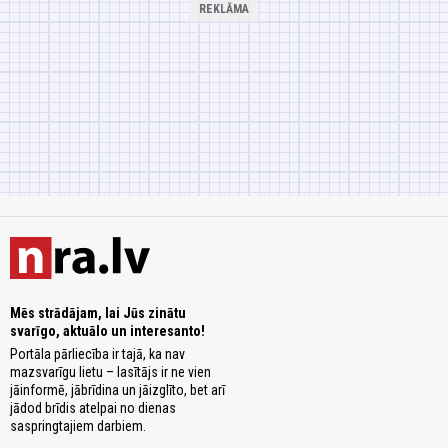
Mēs strādājam, lai Jūs zinātu
svarīgo, aktuālo un interesanto!
Portāla pārliecība ir tajā, ka nav
mazsvarīgu lietu – lasītājs ir ne vien
jāinformē, jābrīdina un jāizglīto, bet arī
jādod brīdis atelpai no dienas
saspringtajiem darbiem.