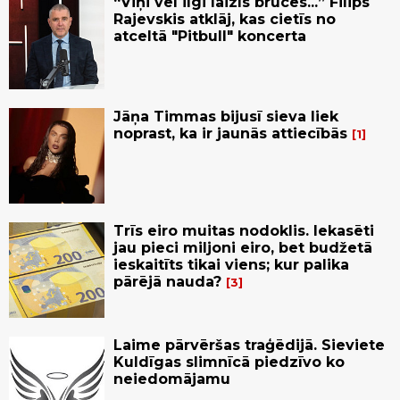
“Viņi vēl ilgi laizīs brūces...” Filips
Rajevskis atklāj, kas cietīs no
atceltā "Pitbull" koncerta
Jāņa Timmas bijusī sieva liek
noprast, ka ir jaunās attiecībās
1
Trīs eiro muitas nodoklis. Iekasēti
jau pieci miljoni eiro, bet budžetā
ieskaitīts tikai viens; kur palika
pārējā nauda?
3
Laime pārvēršas traģēdijā. Sieviete
Kuldīgas slimnīcā piedzīvo ko
neiedomājamu