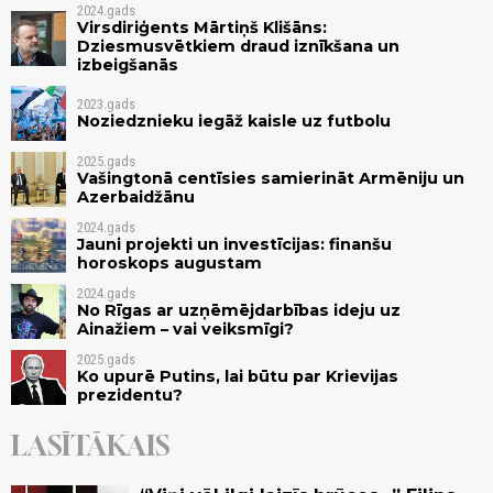
2024.gads
Virsdiriģents Mārtiņš Klišāns:
Dziesmusvētkiem draud iznīkšana un
izbeigšanās
2023.gads
Noziedznieku iegāž kaisle uz futbolu
2025.gads
Vašingtonā centīsies samierināt Armēniju un
Azerbaidžānu
2024.gads
Jauni projekti un investīcijas: finanšu
horoskops augustam
2024.gads
No Rīgas ar uzņēmējdarbības ideju uz
Ainažiem – vai veiksmīgi?
2025.gads
Ko upurē Putins, lai būtu par Krievijas
prezidentu?
LASĪTĀKAIS