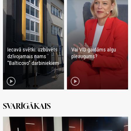
Iecavā svētki: uzbūvēts
Vai VID gaidāms algu
dzīvojamais nams
pieaugums?
"Balticovo" darbiniekiem
play_circle
play_circle
SVARĪGĀKAIS