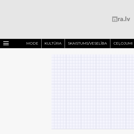
menu
MODE
KULTŪRA
SKAISTUMS/VESELĪBA
CEĻOJUMI