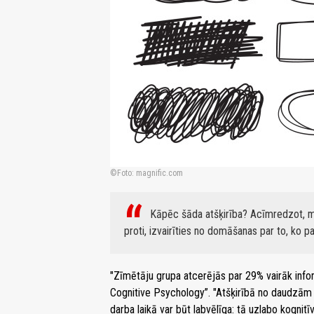
Foto: magnific.com
Kāpēc šāda atšķirība? Acīmredzot, māc
proti, izvairīties no domāšanas par to, ko p
"Zīmētāju grupa atcerējās par 29% vairāk infor
Cognitive Psychology”. "Atšķirībā no daudzām 
darba laikā var būt labvēlīga: tā uzlabo kogni