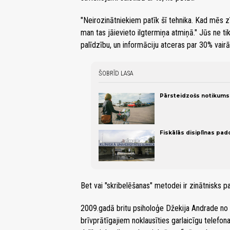
"Neirozinātniekiem patīk šī tehnika. Kad mēs
man tas jāievieto ilgtermiņa atmiņā." Jūs ne tik
palīdzību, un informāciju atceras par 30% vairā
ŠOBRĪD LASA
Pārsteidzošs notikums:
Fiskālās disiplīnas pa
Bet vai "skribelēšanas" metodei ir zinātnisks 
2009.gadā britu psiholoģe Džekija Andrade no 
brīvprātīgajiem noklausīties garlaicīgu telefon