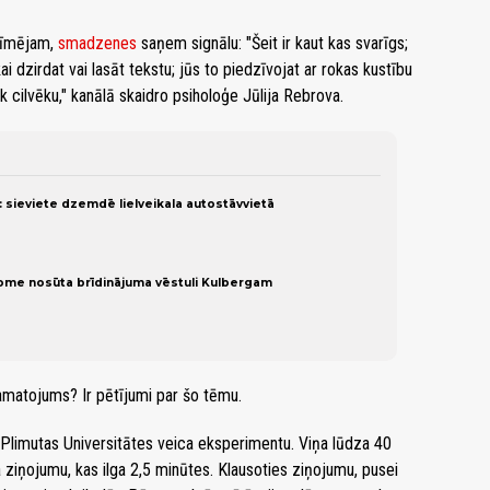
 zīmējam,
smadzenes
saņem signālu: "Šeit ir kaut kas svarīgs;
ai dzirdat vai lasāt tekstu; jūs to piedzīvojat ar rokas kustību
k cilvēku," kanālā skaidro psiholoģe Jūlija Rebrova.
 sieviete dzemdē lielveikala autostāvvietā
dome nosūta brīdinājuma vēstuli Kulbergam
pamatojums? Ir pētījumi par šo tēmu.
Plimutas Universitātes veica eksperimentu. Viņa lūdza 40
a ziņojumu, kas ilga 2,5 minūtes. Klausoties ziņojumu, pusei