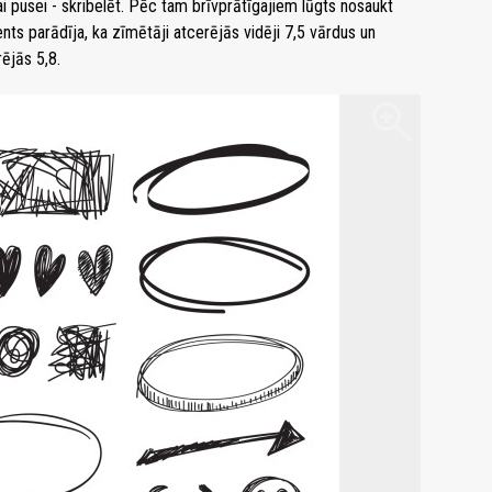
rai pusei - skribelēt. Pēc tam brīvprātīgajiem lūgts nosaukt
ts parādīja, ka zīmētāji atcerējās vidēji 7,5 vārdus un
rējās 5,8.
zoom_in