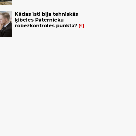
Kādas īsti bija tehniskās
ķibeles Pāternieku
robežkontroles punktā?
5