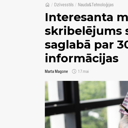
home
/
Dzīvesstils
/
Nauda&Tehnoloģijas
Interesanta 
skribelējums
saglabā par 3
informācijas
schedule
Marta Magone
17.mai