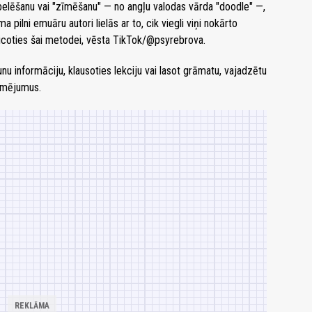
elēšanu vai "zīmēšanu" — no angļu valodas vārda "doodle" —,
a pilni emuāru autori lielās ar to, cik viegli viņi nokārto
coties šai metodei, vēsta TikTok/@psyrebrova.
unu informāciju, klausoties lekciju vai lasot grāmatu, vajadzētu
īmējumus.