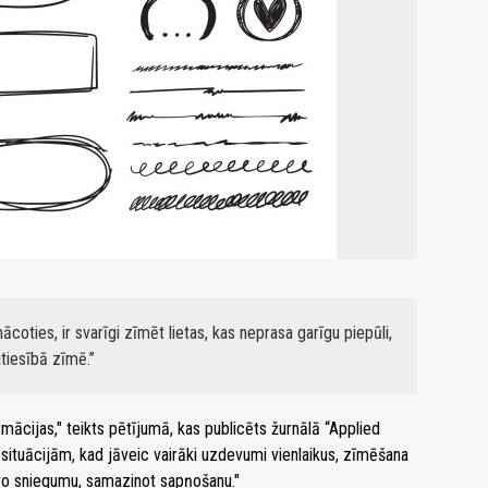
oties, ir svarīgi zīmēt lietas, kas neprasa garīgu piepūli,
atiesībā zīmē.
mācijas," teikts pētījumā, kas publicēts žurnālā “Applied
situācijām, kad jāveic vairāki uzdevumi vienlaikus, zīmēšana
tīvo sniegumu, samazinot sapņošanu."