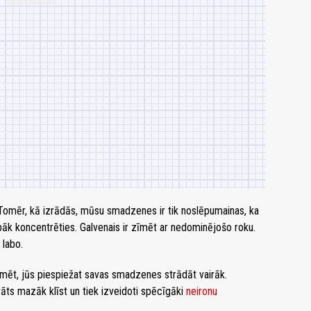
Tomēr, kā izrādās, mūsu smadzenes ir tik noslēpumainas, ka
bāk koncentrēties. Galvenais ir zīmēt ar nedominējošo roku.
 labo.
zīmēt, jūs piespiežat savas smadzenes strādāt vairāk.
rāts mazāk klīst un tiek izveidoti spēcīgāki
neironu