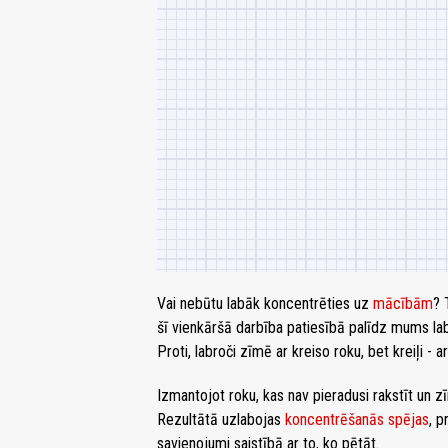
Vai nebūtu labāk koncentrēties uz
mācībām
? 
šī vienkāršā darbība patiesībā palīdz mums la
Proti, labroči zīmē ar kreiso roku, bet kreiļi - ar
Izmantojot roku, kas nav pieradusi rakstīt un 
Rezultātā uzlabojas
koncentrēšanās spējas
, p
savienojumi saistībā ar to, ko pētāt.