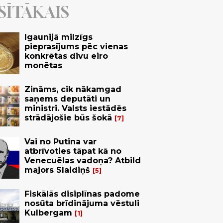
SĪTĀKAIS
Igaunijā milzīgs
pieprasījums pēc vienas
konkrētas divu eiro
monētas
Zināms, cik nākamgad
saņems deputāti un
ministri. Valsts iestādēs
strādājošie būs šokā
7
Vai no Putina var
atbrīvoties tāpat kā no
Venecuēlas vadoņa? Atbild
majors Slaidiņš
5
Fiskālās disiplīnas padome
nosūta brīdinājuma vēstuli
Kulbergam
1