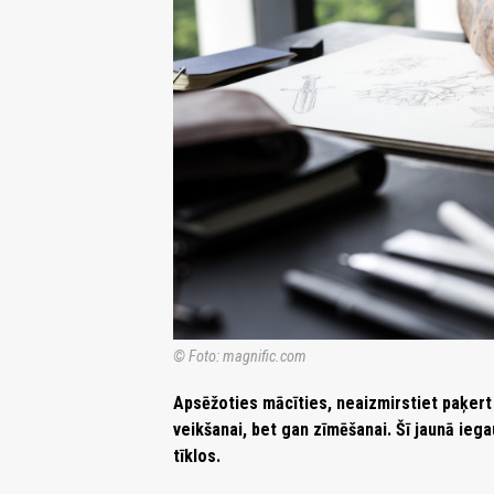
© Foto: magnific.com
Apsēžoties mācīties, neaizmirstiet paķert 
veikšanai, bet gan zīmēšanai. Šī jaunā ieg
tīklos.