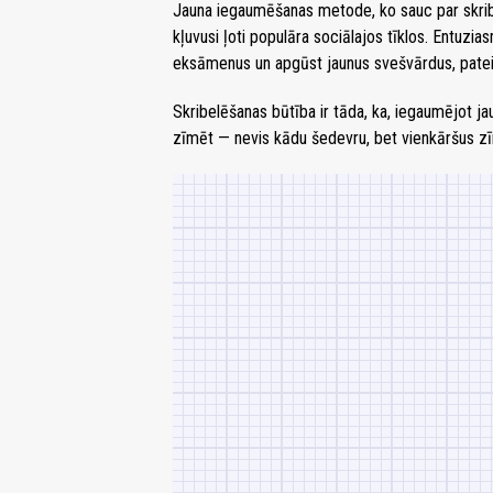
Jauna iegaumēšanas metode, ko sauc par skrib
kļuvusi ļoti populāra sociālajos tīklos. Entuziasm
eksāmenus un apgūst jaunus svešvārdus, patei
Skribelēšanas būtība ir tāda, ka, iegaumējot ja
zīmēt — nevis kādu šedevru, bet vienkāršus z