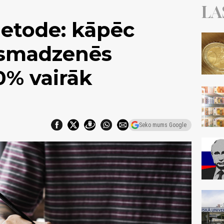
LA
metode: kāpēc
 smadzenēs
0% vairāk
Seko mums Google