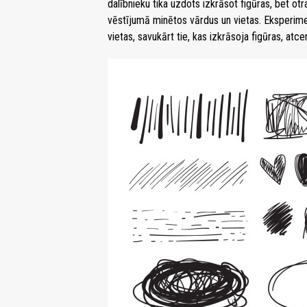
dalībnieku tika uzdots izkrāsot figūras, bet ot
vēstījumā minētos vārdus un vietas. Eksperimen
vietas, savukārt tie, kas izkrāsoja figūras, atce