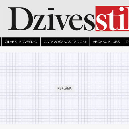
CILVĒKI IEDVESMO
GATAVOŠANAS PADOMI
VECĀKU KLUBS
D