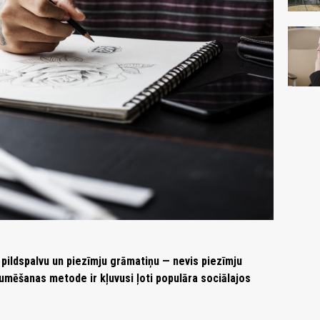
pildspalvu un piezīmju grāmatiņu — nevis piezīmju
aumēšanas metode ir kļuvusi ļoti populāra sociālajos